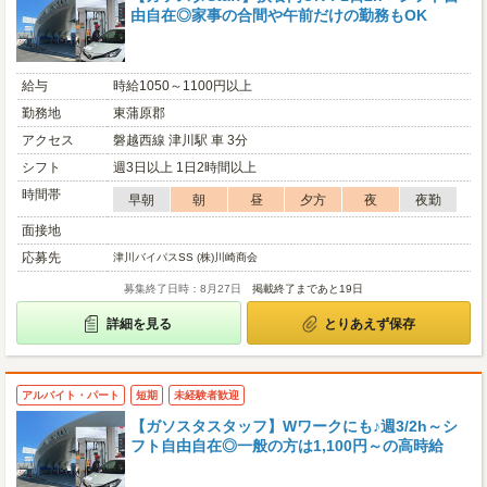
由自在◎家事の合間や午前だけの勤務もOK
給与
時給1050～1100円以上
勤務地
東蒲原郡
アクセス
磐越西線 津川駅 車 3分
シフト
週3日以上 1日2時間以上
時間帯
早朝
朝
昼
夕方
夜
夜勤
面接地
応募先
津川バイパスSS (株)川崎商会
募集終了日時：8月27日
掲載終了まであと19日
詳細を見る
とりあえず保存
アルバイト・パート
短期
未経験者歓迎
【ガソスタスタッフ】Wワークにも♪週3/2h～シ
フト自由自在◎一般の方は1,100円～の高時給