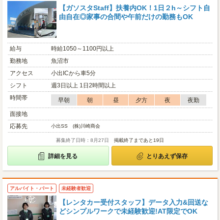
【ガソスタStaff】扶養内OK！1日２h～シフト自
由自在◎家事の合間や午前だけの勤務もOK
給与
時給1050～1100円以上
勤務地
魚沼市
アクセス
小出ICから車5分
シフト
週3日以上 1日2時間以上
時間帯
早朝
朝
昼
夕方
夜
夜勤
面接地
応募先
小出SS (株)川崎商会
募集終了日時：8月27日
掲載終了まであと19日
詳細を見る
とりあえず保存
アルバイト・パート
未経験者歓迎
【レンタカー受付スタッフ】データ入力&回送な
どシンプルワークで未経験歓迎!AT限定でOK