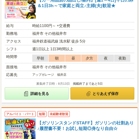
【カー用品店の品出し/案内】[週1～4日]平日のみ
＆1日3h～で家庭と両立♪主婦(夫)歓迎★
給与
時給1100円～ +交通費
勤務地
福井市 その他福井市
アクセス
福井鉄道福武線 浅水駅 徒歩 5分
シフト
週1日以上 1日3時間以上
時間帯
早朝
朝
昼
夕方
夜
夜勤
面接地
福井市 その他福井市
応募先
アップガレージ 福井店
募集終了日時：8月13日
掲載終了まであと5日
詳細を見る
とりあえず保存
アルバイト・パート
短期
未経験者歓迎
【ガソリンスタンドSTAFF】ガソリンの社割あり
♪履歴書不要！お試し短期◎身なり自由☆