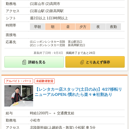
勤務地
(1)富山市 (2)高岡市
アクセス
(1)富山駅 (2)新高岡駅
シフト
週2日以上 1日3時間以上
時間帯
早朝
朝
昼
夕方
夜
夜勤
面接地
応募先
(1)
ニッポンレンタカー北陸 富山駅北口
(2)
ニッポンレンタカー北陸 新高岡駅北口
募集終了日時：9月3日
掲載終了まであと26日
詳細を見る
とりあえず保存
アルバイト・パート
未経験者歓迎
【レンタカー店スタッフ(土日のみ)】4/27移転リ
ニューアルOPEN♪慣れたら楽々★社割あり
給与
時給1200円～ ＋ 交通費支給
勤務地
小松市
アクセス
北陸新幹線(上越妙高－敦賀) 小松駅 車 5分