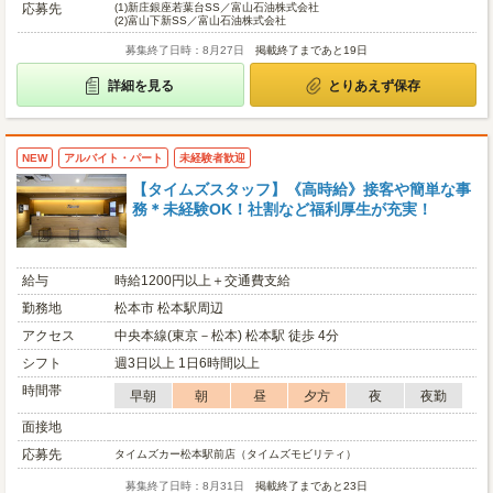
応募先
(1)
新庄銀座若葉台SS／富山石油株式会社
(2)
富山下新SS／富山石油株式会社
募集終了日時：8月27日
掲載終了まであと19日
詳細を見る
とりあえず保存
NEW
アルバイト・パート
未経験者歓迎
【タイムズスタッフ】《高時給》接客や簡単な事
務＊未経験OK！社割など福利厚生が充実！
給与
時給1200円以上＋交通費支給
勤務地
松本市 松本駅周辺
アクセス
中央本線(東京－松本) 松本駅 徒歩 4分
シフト
週3日以上 1日6時間以上
時間帯
早朝
朝
昼
夕方
夜
夜勤
面接地
応募先
タイムズカー松本駅前店（タイムズモビリティ）
募集終了日時：8月31日
掲載終了まであと23日