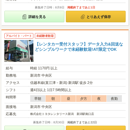
募集終了日時：8月9日
掲載終了まであと1日
詳細を見る
とりあえず保存
アルバイト・パート
未経験者歓迎
【レンタカー受付スタッフ】データ入力&回送な
どシンプルワークで未経験歓迎!AT限定でOK
給与
時給 1170円 以上
勤務地
新潟市 中央区
アクセス
信越本線(直江津－新潟) 新潟駅 徒歩 2分
シフト
週4日以上 1日7.5時間以上
時間帯
早朝
朝
昼
夕方
夜
夜勤
面接地
新潟市 中央区
応募先
株式会社トヨタレンタリース新潟 新潟駅南口店
募集終了日時：8月30日
掲載終了まであと22日