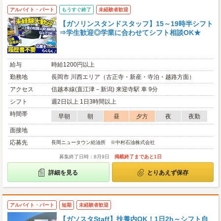
アルバイト・パート
もうすぐ終了
未経験者歓迎
【ガソリンスタンドスタッフ】15～19時半シフト
⇒学生歓迎◎学業に合わせてシフト相談OK★
給与
時給1200円以上
勤務地
長岡市 川西エリア（古正寺・新産・寺泊・越路方面）
アクセス
信越本線(直江津－新潟) 来迎寺駅 車 9分
シフト
週2日以上 1日3時間以上
時間帯
早朝
朝
昼
夕方
夜
夜勤
面接地
応募先
長岡ニュータウン給油所 ※中村石油株式会社
募集終了日時：8月9日
掲載終了まであと1日
詳細を見る
とりあえず保存
アルバイト・パート
短期
未経験者歓迎
【ガソスタStaff】扶養内OK！1日2h～シフト自