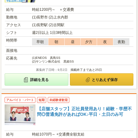
給与
時給1200円～ ＋交通費
勤務地
(1)長野市 (2)上水内郡
アクセス
(1)長野駅 (2)古間駅
シフト
週2日以上 1日3時間以上
時間帯
早朝
朝
昼
夕方
夜
夜勤
面接地
応募先
(1)
ENEOS 真島SS
(2)
サンリン株式会社 黒姫SS
募集終了日時：9月2日
掲載終了まであと25日
詳細を見る
とりあえず保存
アルバイト・パート
短期
未経験者歓迎
【店舗スタッフ】正社員登用あり！経験・学歴不
問◎普通免許があればOK♪平日・土日のみ可
給与
時給1070円～ +交通費全額支給