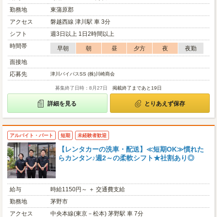
勤務地
東蒲原郡
アクセス
磐越西線 津川駅 車 3分
シフト
週3日以上 1日2時間以上
時間帯
早朝
朝
昼
夕方
夜
夜勤
面接地
応募先
津川バイパスSS (株)川崎商会
募集終了日時：8月27日
掲載終了まであと19日
詳細を見る
とりあえず保存
アルバイト・パート
短期
未経験者歓迎
【レンタカーの洗車・配送】≪短期OK≫慣れた
らカンタン♪週2～の柔軟シフト★社割あり◎
給与
時給1150円～ ＋ 交通費支給
勤務地
茅野市
アクセス
中央本線(東京－松本) 茅野駅 車 7分