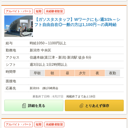
アルバイト・パート
短期
未経験者歓迎
【ガソスタスタッフ】Wワークにも♪週3/2h～シ
フト自由自在◎一般の方は1,100円～の高時給
給与
時給1050～1100円以上
勤務地
新潟市 中央区
アクセス
信越本線(直江津－新潟) 新潟駅 徒歩 6分
シフト
週3日以上 1日2時間以上
時間帯
早朝
朝
昼
夕方
夜
夜勤
面接地
応募先
新潟SS (株)川崎商会
募集終了日時：8月27日
掲載終了まであと19日
詳細を見る
とりあえず保存
アルバイト・パート
短期
未経験者歓迎