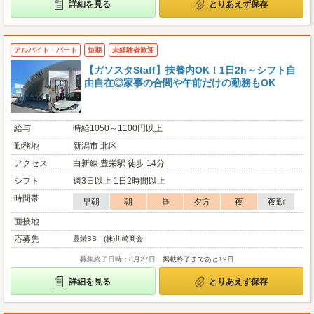
詳細を見る
とりあえず保存
アルバイト・パート
短期
未経験者歓迎
【ガソスタStaff】扶養内OK！1日2h～シフト自
由自在◎家事の合間や午前だけの勤務もOK
給与
時給1050～1100円以上
勤務地
新潟市 北区
アクセス
白新線 豊栄駅 徒歩 14分
シフト
週3日以上 1日2時間以上
時間帯
早朝
朝
昼
夕方
夜
夜勤
面接地
応募先
豊栄SS (株)川崎商会
募集終了日時：8月27日
掲載終了まであと19日
詳細を見る
とりあえず保存