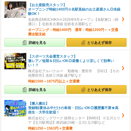
【お土産販売スタッフ】
オープニング時給1400円☆名駅直結のお土産屋さん◎未経
験OK！
名鉄商店MEICHIKA※2026年9月オープン【名駅東口（桜
通口）】近鉄名古屋線 近鉄名古屋駅など
オープニング：時給1400円 通常：時給1200円～＋交通
費全額支給
詳細を見る
とりあえず保存
【スポーツ大会運営スタッフ】
激レア／短期＆日払いOK◎昼働くより涼しくて効率い
い！？
株式会社アルバクルー 勤務地：豊田市 【001】【その
他豊田市】名鉄三河線 越戸駅など
時給1500～1875円以上＋交通費
詳細を見る
とりあえず保存
【搬入搬出】
登録制/夏休み中だけの単発・日払いOK◎履歴書不要★高
校生・大学生歓迎！
株式会社ビッグワーク 採用センター【BW03】 ※立川エリ
ア【立川駅周辺】南武線(川崎－立川) 立川駅など
時給1250～1563円＋交通費