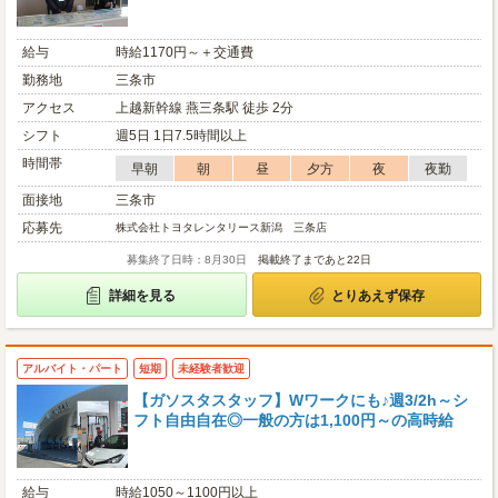
給与
時給1170円～＋交通費
勤務地
三条市
アクセス
上越新幹線 燕三条駅 徒歩 2分
シフト
週5日 1日7.5時間以上
時間帯
早朝
朝
昼
夕方
夜
夜勤
面接地
三条市
応募先
株式会社トヨタレンタリース新潟 三条店
募集終了日時：8月30日
掲載終了まであと22日
詳細を見る
とりあえず保存
アルバイト・パート
短期
未経験者歓迎
【ガソスタスタッフ】Wワークにも♪週3/2h～シ
フト自由自在◎一般の方は1,100円～の高時給
給与
時給1050～1100円以上