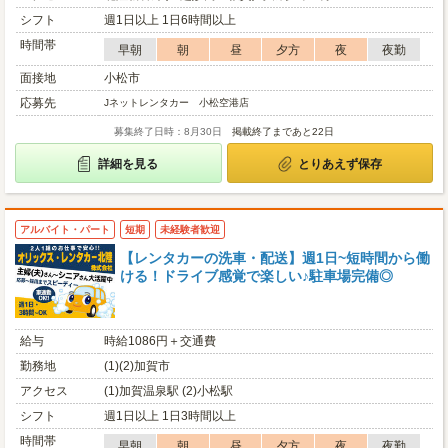
シフト
週1日以上 1日6時間以上
時間帯
早朝
朝
昼
夕方
夜
夜勤
面接地
小松市
応募先
Jネットレンタカー 小松空港店
募集終了日時：8月30日
掲載終了まであと22日
詳細を見る
とりあえず保存
アルバイト・パート
短期
未経験者歓迎
【レンタカーの洗車・配送】週1日~短時間から働
ける！ドライブ感覚で楽しい♪駐車場完備◎
給与
時給1086円＋交通費
勤務地
(1)(2)加賀市
アクセス
(1)加賀温泉駅 (2)小松駅
シフト
週1日以上 1日3時間以上
時間帯
早朝
朝
昼
夕方
夜
夜勤