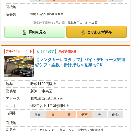
面接地
応募先
柏崎土合SS (株)川崎商会
募集終了日時：8月27日
掲載終了まであと19日
詳細を見る
とりあえず保存
アルバイト・パート
もうすぐ終了
未経験者歓迎
【レンタカー店スタッフ】バイトデビュー大歓迎
◎シフト柔軟・掛け持ちや副業もOK♪
給与
時給1100円以上
勤務地
新潟市 中央区
アクセス
越後線 白山駅 車 7分
シフト
週2日以上 1日3時間以上
時間帯
早朝
朝
昼
夕方
夜
夜勤
面接地
応募先
オリックスレンタカー新潟上所店 ※中村石油株式会社