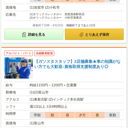
面接地
(1)加賀市 (2)小松市
応募先
(1)
オリックスレンタカー 加賀温泉駅前店
(2)
オリックスレンタカー 小松空港東店
募集終了日時：8月20日
掲載終了まであと12日
詳細を見る
とりあえず保存
アルバイト・パート
未経験者歓迎
【ガソスタスタッフ】2店舗募集★車の知識がな
い方でも大歓迎♪資格取得支援制度あり◎
給与
時給1150円～1200円＋交通費
勤務地
(1)(2)富山市
アクセス
(1)東新庄駅 (2)インテック本社前駅
シフト
週1日以上 1日4時間以上
時間帯
早朝
朝
昼
夕方
夜
夜勤
面接地
(1)富山市