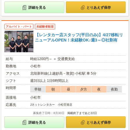
詳細を見る
とりあえず保存
アルバイト・パート
未経験者歓迎
【レンタカー店スタッフ(平日のみ)】4/27移転リ
ニューアルOPEN！未経験OK♪週3～◎社割有
給与
時給1200円～ ＋ 交通費支給
勤務地
小松市
アクセス
北陸新幹線(上越妙高－敦賀) 小松駅 車 5分
シフト
週3日以上 1日6時間以上
時間帯
早朝
朝
昼
夕方
夜
夜勤
面接地
小松市
応募先
Jネットレンタカー 小松空港店
募集終了日時：8月30日
掲載終了まであと22日
詳細を見る
とりあえず保存