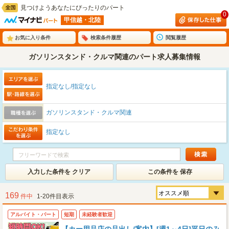
見つけようあなたにぴったりのパート
0
甲信越・北陸
お気に入り条件
検索条件履歴
閲覧履歴
ガソリンスタンド・クルマ関連のパート求人募集情報
指定なし/指定なし
ガソリンスタンド・クルマ関連
指定なし
入力した条件を クリア
この条件を 保存
169
件中
1-20件目表示
アルバイト・パート
短期
未経験者歓迎