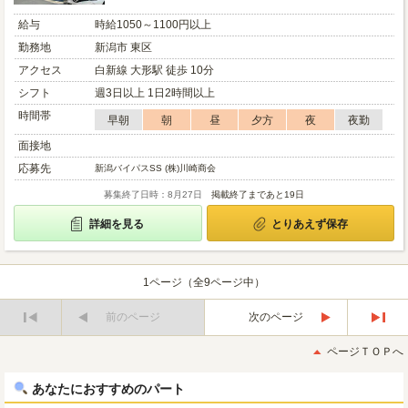
給与
時給1050～1100円以上
勤務地
新潟市 東区
アクセス
白新線 大形駅 徒歩 10分
シフト
週3日以上 1日2時間以上
時間帯
早朝
朝
昼
夕方
夜
夜勤
面接地
応募先
新潟バイパスSS (株)川崎商会
募集終了日時：8月27日
掲載終了まであと19日
詳細を見る
とりあえず保存
1ページ（全9ページ中）
前のページ
次のページ
最
最
初
後
ページＴＯＰへ
へ
へ
あなたにおすすめのパート