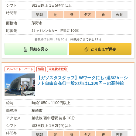
シフト
週2日以上 1日5時間以上
時間帯
早朝
朝
昼
夕方
夜
夜勤
面接地
茅野市
応募先
Jネットレンタカー 茅野店【068】
募集終了日時：8月30日
掲載終了まであと22日
詳細を見る
とりあえず保存
アルバイト・パート
短期
未経験者歓迎
【ガソスタスタッフ】Wワークにも♪週3/2h～シ
フト自由自在◎一般の方は1,100円～の高時給
給与
時給1050～1100円以上
勤務地
柏崎市
アクセス
越後線 西中通駅 徒歩 10分
シフト
週3日以上 1日2時間以上
時間帯
早朝
朝
昼
夕方
夜
夜勤