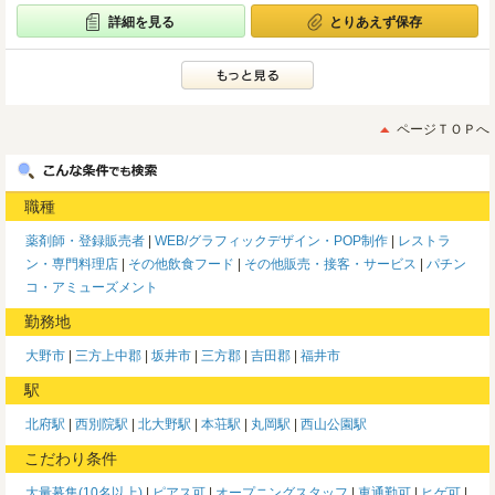
詳細を見る
とりあえず保存
ページＴＯＰへ
職種
薬剤師・登録販売者
WEB/グラフィックデザイン・POP制作
レストラ
ン・専門料理店
その他飲食フード
その他販売・接客・サービス
パチン
コ・アミューズメント
勤務地
大野市
三方上中郡
坂井市
三方郡
吉田郡
福井市
駅
北府駅
西別院駅
北大野駅
本荘駅
丸岡駅
西山公園駅
こだわり条件
大量募集(10名以上)
ピアス可
オープニングスタッフ
車通勤可
ヒゲ可