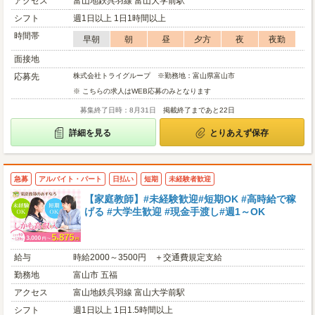
アクセス
富山地鉄呉羽線 富山大学前駅
シフト
週1日以上 1日1時間以上
時間帯
早朝
朝
昼
夕方
夜
夜勤
面接地
応募先
株式会社トライグループ ※勤務地：富山県富山市
※ こちらの求人はWEB応募のみとなります
募集終了日時：8月31日
掲載終了まであと22日
詳細を見る
とりあえず保存
急募
アルバイト・パート
日払い
短期
未経験者歓迎
【家庭教師】#未経験歓迎#短期OK #高時給で稼
げる #大学生歓迎 #現金手渡し#週1～OK
給与
時給2000～3500円 ＋交通費規定支給
勤務地
富山市 五福
アクセス
富山地鉄呉羽線 富山大学前駅
シフト
週1日以上 1日1.5時間以上