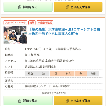
詳細を見る
とりあえず保存
アルバイト・パート
短期
未経験者歓迎
【塾の先生】大学生歓迎≪週1コマ～シフト自由
≫送迎手当でさらに高収入GET★
給与
1コマ1630円～(75分) ※準備報告手当込み
勤務地
富山市 五福
アクセス
富山地鉄呉羽線 富山大学前駅 徒歩 2分
シフト
週1日以上 1日1時間以上
時間帯
早朝
朝
昼
夕方
夜
夜勤
面接地
応募先
個別指導塾スタンダード 富山大学前教室
掲載終了まであと32日
詳細を見る
とりあえず保存