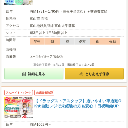
給与
時給1731～1795円（深夜手当含む）＋交通費支給
勤務地
富山市 五福
アクセス
富山地鉄呉羽線 富山大学前駅
シフト
週3日以上 1日8時間以上
時間帯
早朝
朝
昼
夕方
夜
夜勤
面接地
応募先
ユースタイルケア 富山/Jb
募集終了日時：8月12日
掲載終了まであと3日
詳細を見る
とりあえず保存
アルバイト・パート
未経験者歓迎
【ドラッグストアスタッフ】通いやすい車通勤O
K★自動レジで未経験の方も安心！日祝時給UP
給与
時給1062円～