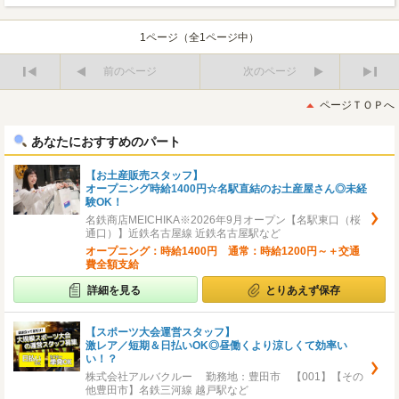
1ページ（全1ページ中）
前のページ
次のページ
最
最
初
後
ページＴＯＰへ
へ
へ
あなたにおすすめのパート
【お土産販売スタッフ】
オープニング時給1400円☆名駅直結のお土産屋さん◎未経
験OK！
名鉄商店MEICHIKA※2026年9月オープン【名駅東口（桜
通口）】近鉄名古屋線 近鉄名古屋駅など
オープニング：時給1400円 通常：時給1200円～＋交通
費全額支給
詳細を見る
とりあえず保存
【スポーツ大会運営スタッフ】
激レア／短期＆日払いOK◎昼働くより涼しくて効率い
い！？
株式会社アルバクルー 勤務地：豊田市 【001】【その
他豊田市】名鉄三河線 越戸駅など