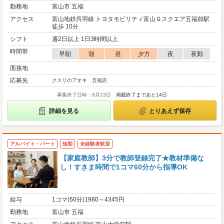
勤務地
富山市 五福
アクセス
富山地鉄呉羽線 トヨタモビリティ富山Ｇスクエア五福前駅
徒歩 10分
シフト
週2日以上 1日3時間以上
時間帯
早朝
朝
昼
夕方
夜
夜勤
面接地
応募先
クスリのアオキ 五福店
募集終了日時：8月23日
掲載終了まであと14日
詳細を見る
とりあえず保存
アルバイト・パート
短期
未経験者歓迎
【家庭教師】3分で教師登録完了★教材準備な
し！すきま時間で1コマ60分から指導OK
給与
1コマ(60分)1980～4345円
勤務地
富山市 五福