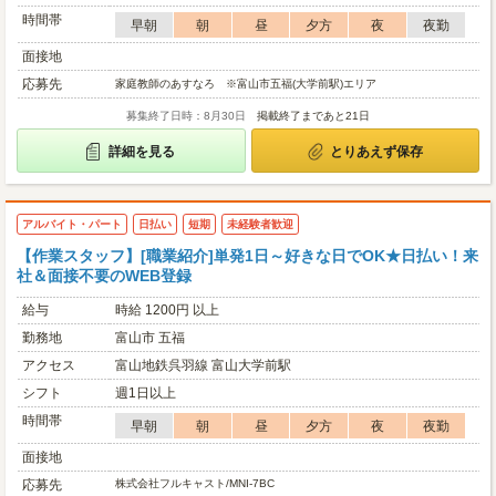
時間帯
早朝
朝
昼
夕方
夜
夜勤
面接地
応募先
家庭教師のあすなろ ※富山市五福(大学前駅)エリア
募集終了日時：8月30日
掲載終了まであと21日
詳細を見る
とりあえず保存
アルバイト・パート
日払い
短期
未経験者歓迎
【作業スタッフ】[職業紹介]単発1日～好きな日でOK★日払い！来
社＆面接不要のWEB登録
給与
時給 1200円 以上
勤務地
富山市 五福
アクセス
富山地鉄呉羽線 富山大学前駅
シフト
週1日以上
時間帯
早朝
朝
昼
夕方
夜
夜勤
面接地
応募先
株式会社フルキャスト/MNI-7BC