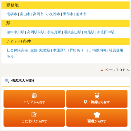
勤務地
南砺市
富山市
高岡市
小矢部市
黒部市
射水市
駅
越中中川駅
高岡駅前駅
宇奈月駅
電鉄富山駅
島尾駅
新庄田中駅
こだわり条件
社会保険完備
主婦(夫)歓迎
車通勤可
昇給あり
1日4h以内可
社員登用
あり
ページＴＯＰへ
エリア
駅・路線
から探す
から探す
こだわり
職種
から探す
から探す