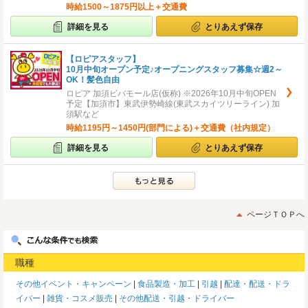
時給1500～1875円以上＋交通費
詳細を見る
とりあえず保存
【ロピアスタッフ】
10月中旬オープン予定♪オープニングスタッフ募集☆週2～
OK！髪色自由
ロピア 加須ビバモール店(仮称) ※2026年10月中旬OPEN
予定【加須市】東武伊勢崎線(東武スカイツリーライン) 加
須駅など
時給1195円～1450円(部門による)＋交通費（社内規定）
詳細を見る
とりあえず保存
ページＴＯＰへ
職種
その他イベント・キャンペーン
食品製造・加工
引越
配達・配送・ドラ
イバー
雑貨・コスメ販売
その他配送・引越・ドライバー