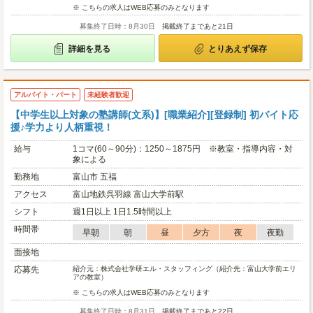
※ こちらの求人はWEB応募のみとなります
募集終了日時：8月30日
掲載終了まであと21日
詳細を見る
とりあえず保存
アルバイト・パート
未経験者歓迎
【中学生以上対象の塾講師(文系)】[職業紹介][登録制] 初バイト応
援♪学力より人柄重視！
給与
1コマ(60～90分)：1250～1875円 ※教室・指導内容・対
象による
勤務地
富山市 五福
アクセス
富山地鉄呉羽線 富山大学前駅
シフト
週1日以上 1日1.5時間以上
時間帯
早朝
朝
昼
夕方
夜
夜勤
面接地
応募先
紹介元：株式会社学研エル・スタッフィング（紹介先：富山大学前エリ
アの教室）
※ こちらの求人はWEB応募のみとなります
募集終了日時：8月31日
掲載終了まであと22日