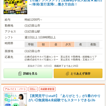
【引越アシスタント】[登録制]学生大歓迎★週1日
～/単発/直行直帰/…働き方自由！
給与
時給1200円～
勤務地
(1)(2)富山市
アクセス
(1)(2)富山駅
シフト
週1日以上 1日8時間以上
時間帯
早朝
朝
昼
夕方
夜
夜勤
面接地
(1)(2)富山市
応募先
(1)
株式会社サカイ引越センター 富山支社 ※勤務地：総曲輪エリア
(2)
株式会社サカイ引越センター 富山支社 ※勤務地：五福エリア
募集終了日時：9月3日
掲載終了まであと25日
詳細を見る
とりあえず保存
アルバイト・パート
日払い
未経験者歓迎
【夜間見守りstaff】「ありがとう」が1番のやり
がい◎無資格&未経験でもスタートできる/Jb