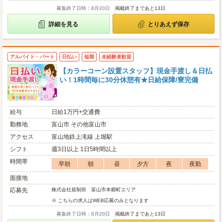
募集終了日時：8月20日
掲載終了まであと13日
詳細を見る
とりあえず保存
アルバイト・パート
日払い
短期
未経験者歓迎
【カラーコーン設置スタッフ】現金手渡し＆日払
い！1時間毎に30分休憩有★日給保障/寮完備
給与
日給1万円+交通費
勤務地
富山市 その他富山市
アクセス
富山地鉄上滝線 上堀駅
シフト
週3日以上 1日5時間以上
時間帯
早朝
朝
昼
夕方
夜
夜勤
面接地
応募先
株式会社規制班 富山市本郷町エリア
※ こちらの求人はWEB応募のみとなります
募集終了日時：8月20日
掲載終了まであと13日