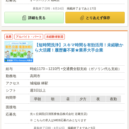
応募先
オートバックス 柏崎店
募集終了日時：8月24日
掲載終了まであと17日
詳細を見る
とりあえず保存
急募
アルバイト・パート
未経験者歓迎
【短時間洗浄】スキマ時間を有効活用！未経験か
ら大活躍！履歴書不要★業界大手企業
給与
時給1170～1210円 +交通費全額支給（ガソリン代も支給）
勤務地
高岡市
アクセス
城端線 林駅
シフト
週3日以上
時間帯
早朝
朝
昼
夕方
夜
夜勤
面接地
応募先
光ヶ丘病院(日清医療食品株式会社 近畿支店)
※ こちらの求人はWEB応募のみとなります
募集終了日時：8月12日
掲載終了まであと5日