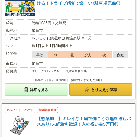
ける！ドライブ感覚で楽しい♪駐車場完備◎
給与
時給1086円＋交通費
勤務地
加賀市
アクセス
IRいしかわ鉄道線 加賀温泉駅 車 1分
シフト
週1日以上 1日3時間以上
時間帯
早朝
朝
昼
夕方
夜
夜勤
面接地
加賀市
応募先
オリックスレンタカー 加賀温泉駅前店
募集終了日時：8月20日
掲載終了まであと13日
詳細を見る
とりあえず保存
アルバイト・パート
未経験者歓迎
【惣菜加工】キレイな工場で働こう◎無料送迎バ
スあり♪未経験も歓迎！入社祝い金3万円◎