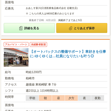
面接地
応募先
おあしす新川(日清医療食品株式会社 近畿支店)
※ こちらの求人はWEB応募のみとなります
募集終了日時：8月12日
掲載終了まであと5日
詳細を見る
とりあえず保存
アルバイト・パート
未経験者歓迎
【オートバックスの整備サポート】車好きを仕事
に♪ゆくゆくは…社員になりたいも叶う◎
給与
時給1200円
勤務地
柏崎市
アクセス
越後線 東柏崎駅 車 7分
シフト
週2日以上 1日4時間以上
時間帯
早朝
朝
昼
夕方
夜
夜勤
面接地