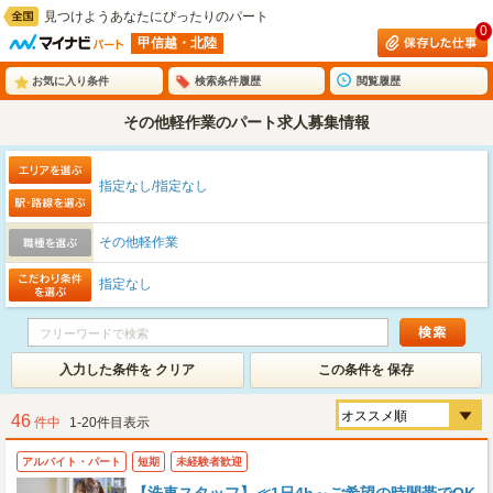
見つけようあなたにぴったりのパート
0
甲信越・北陸
お気に入り条件
検索条件履歴
閲覧履歴
その他軽作業のパート求人募集情報
指定なし/指定なし
その他軽作業
指定なし
入力した条件を クリア
この条件を 保存
46
件中
1-20件目表示
アルバイト・パート
短期
未経験者歓迎