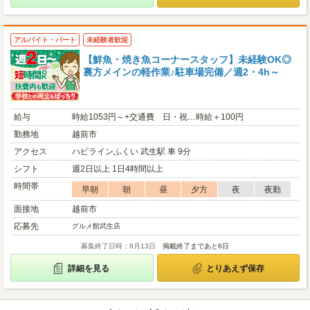
アルバイト・パート
未経験者歓迎
【鮮魚・焼き魚コーナースタッフ】未経験OK◎
裏方メインの軽作業♪駐車場完備／週2・4h～
給与
時給1053円～+交通費 日・祝…時給＋100円
勤務地
越前市
アクセス
ハピラインふくい 武生駅 車 9分
シフト
週2日以上 1日4時間以上
時間帯
早朝
朝
昼
夕方
夜
夜勤
面接地
越前市
応募先
グルメ館武生店
募集終了日時：8月13日
掲載終了まであと6日
詳細を見る
とりあえず保存