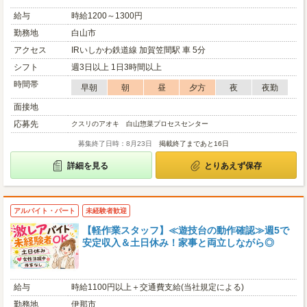
給与
時給1200～1300円
勤務地
白山市
アクセス
IRいしかわ鉄道線 加賀笠間駅 車 5分
シフト
週3日以上 1日3時間以上
時間帯
早朝
朝
昼
夕方
夜
夜勤
面接地
応募先
クスリのアオキ 白山惣菜プロセスセンター
募集終了日時：8月23日
掲載終了まであと16日
詳細を見る
とりあえず保存
アルバイト・パート
未経験者歓迎
【軽作業スタッフ】≪遊技台の動作確認≫週5で
安定収入＆土日休み！家事と両立しながら◎
給与
時給1100円以上＋交通費支給(当社規定による)
勤務地
伊那市