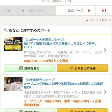
1ページ（全3ページ中）
前のページ
次のページ
最
最
初
後
ページＴＯＰへ
へ
へ
あなたにおすすめのパート
【スポーツ大会運営スタッフ】
激レア／短期＆日払いOK◎昼働くより涼しくて効率い
い！？
株式会社アルバクルー 勤務地：豊田市 【001】【その
他豊田市】名鉄三河線 越戸駅など
時給1500～1875円以上＋交通費
詳細を見る
とりあえず保存
【お土産販売スタッフ】
オープニング時給1400円☆名駅直結のお土産屋さん◎未経
験OK！
名鉄商店MEICHIKA※2026年9月オープン【名駅東口（桜
通口）】近鉄名古屋線 近鉄名古屋駅など
オープニング：時給1400円 通常：時給1200円～＋交通
費全額支給