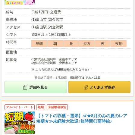
給与
日給1万円+交通費
勤務地
(1)富山市 (2)金沢市
アクセス
(1)富山駅 (2)金沢駅
シフト
週3日以上 1日5時間以上
時間帯
早朝
朝
昼
夕方
夜
夜勤
面接地
応募先
(1)
株式会社規制班 富山市エリア
(2)
株式会社規制班 金沢市エリア
※ こちらの求人はWEB応募のみとなります
募集終了日時：8月20日
掲載終了まであと13日
詳細を見る
とりあえず保存
アルバイト・パート
短期
未経験者歓迎
【トマトの収穫・選果】≪★8月のみの夏のレア
短期★≫未経験大歓迎♪短時間◎高時給♪