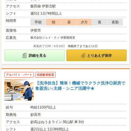
アクセス
飯田線 伊那北駅
シフト
週5日 1日7時間以上
時間帯
早朝
朝
昼
夕方
夜
夜勤
面接地
伊那市
応募先
株式会社ジェイ・ティ 伊那開発室
募集終了日時：8月18日
掲載終了まであと11日
詳細を見る
とりあえず保存
アルバイト・パート
未経験者歓迎
【洗浄担当】簡単！機械でラクラク洗浄◎厨房で
食器洗い♪主婦・シニア活躍中★
給与
時給1100円以上
勤務地
妙高市
アクセス
妙高はねうまライン 関山駅 車 9分
シフト
週2日以上 1日3時間以上