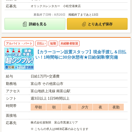
応募先
オリックスレンタカー 小松空港東店
募集終了日時：8月20日
掲載終了まであと13日
詳細を見る
とりあえず保存
アルバイト・パート
日払い
短期
未経験者歓迎
【カラーコーン設置スタッフ】現金手渡し＆日払
い！1時間毎に30分休憩有★日給保障/寮完備
給与
日給1万円+交通費
勤務地
富山市 その他富山市
アクセス
富山地鉄上滝線 南富山駅
シフト
週3日以上 1日5時間以上
時間帯
早朝
朝
昼
夕方
夜
夜勤
面接地
応募先
株式会社規制班 富山市黒瀬エリア
※ こちらの求人はWEB応募のみとなります