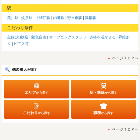
駅
美川駅
蚊爪駅
上諸江駅
内灘駅
野々市駅
津幡駅
こだわり条件
主婦(夫)歓迎
髪色自由
オープニングスタッフ
資格を活かせる
昇給あ
り
ピアス可
ページＴＯＰへ
エリア
駅・路線
から探す
から探す
こだわり
職種
から探す
から探す
ページＴＯＰへ