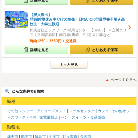
詳細を見る
とりあえず保存
【搬入搬出】
登録制/夏休み中だけの単発・日払いOK◎履歴書不要★高
校生・大学生歓迎！
株式会社ビッグワーク 採用センター【BW03】 ※立川エリ
ア【立川駅周辺】南武線(川崎－立川) 立川駅など
時給1250～1563円＋交通費
詳細を見る
とりあえず保存
ページＴＯＰへ
職種
その他レジャー・アミューズメント
コールセンター
カフェ
その他オフ
ィスワーク・事務
家電量販店
パン・スイーツ・食品販売
勤務地
珠洲市
能美市
輪島市
七尾市
野々市市
金沢市