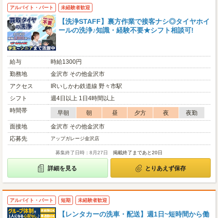
アルバイト・パート
未経験者歓迎
【洗浄STAFF】裏方作業で接客ナシ◎タイヤホイ
ールの洗浄♪知識・経験不要★シフト相談可!
給与
時給1300円
勤務地
金沢市 その他金沢市
アクセス
IRいしかわ鉄道線 野々市駅
シフト
週4日以上 1日4時間以上
時間帯
早朝
朝
昼
夕方
夜
夜勤
面接地
金沢市 その他金沢市
応募先
アップガレージ金沢店
募集終了日時：8月27日
掲載終了まであと20日
詳細を見る
とりあえず保存
アルバイト・パート
短期
未経験者歓迎
【レンタカーの洗車・配送】週1日~短時間から働