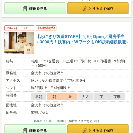
詳細を見る
とりあえず保存
アルバイト・パート
未経験者歓迎
【おにぎり製造STAFF】＼9月Open／厨房手当
＋3000円！扶養内・WワークもOK◎未経験歓迎♪
給与
時給1115+交通費 ※土曜+50円/日祝+100円/遅番17時以降
～＋50円
勤務地
金沢市 その他金沢市
アクセス
IRいしかわ鉄道線 野々市駅 車 6分
シフト
週3日以上 1日4時間以上
時間帯
早朝
朝
昼
夕方
夜
夜勤
面接地
金沢市 その他金沢市
応募先
芝寿しのさと
募集終了日時：8月30日
掲載終了まであと23日
詳細を見る
とりあえず保存