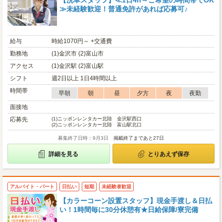
【洗車スタッフ】≪1日4h～ご希望の時間帯でOK
≫未経験歓迎！普通免許があれば応募可♪
給与
時給1070円～ +交通費
勤務地
(1)金沢市 (2)富山市
アクセス
(1)金沢駅 (2)富山駅
シフト
週2日以上 1日4時間以上
時間帯
早朝
朝
昼
夕方
夜
夜勤
面接地
応募先
(1)
ニッポンレンタカー北陸 金沢駅西口
(2)
ニッポンレンタカー北陸 富山駅北口
募集終了日時：9月3日
掲載終了まであと27日
詳細を見る
とりあえず保存
アルバイト・パート
日払い
短期
未経験者歓迎
【カラーコーン設置スタッフ】現金手渡し＆日払
い！1時間毎に30分休憩有★日給保障/寮完備