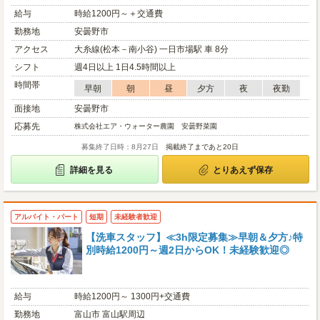
給与
時給1200円～＋交通費
勤務地
安曇野市
アクセス
大糸線(松本－南小谷) 一日市場駅 車 8分
シフト
週4日以上 1日4.5時間以上
時間帯
早朝
朝
昼
夕方
夜
夜勤
面接地
安曇野市
応募先
株式会社エア・ウォーター農園 安曇野菜園
募集終了日時：8月27日
掲載終了まであと20日
詳細を見る
とりあえず保存
アルバイト・パート
短期
未経験者歓迎
【洗車スタッフ】≪3h限定募集≫早朝＆夕方♪特
別時給1200円～週2日からOK！未経験歓迎◎
給与
時給1200円～ 1300円+交通費
勤務地
富山市 富山駅周辺