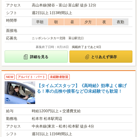
アクセス
高山本線(猪谷－富山) 富山駅 徒歩 12分
シフト
週2日以上 1日3時間以上
時間帯
早朝
朝
昼
夕方
夜
夜勤
面接地
応募先
ニッポンレンタカー北陸 富山駅北口
募集終了日時：8月16日
掲載終了まであと9日
詳細を見る
とりあえず保存
NEW
アルバイト・パート
未経験者歓迎
【タイムズスタッフ】《高時給》効率よく稼げ
る！車の点検や接客など◎未経験でも歓迎！
給与
時給1200円以上＋交通費支給
勤務地
松本市 松本駅周辺
アクセス
中央本線(東京－松本) 松本駅 徒歩 4分
シフト
週3日以上 1日6時間以上