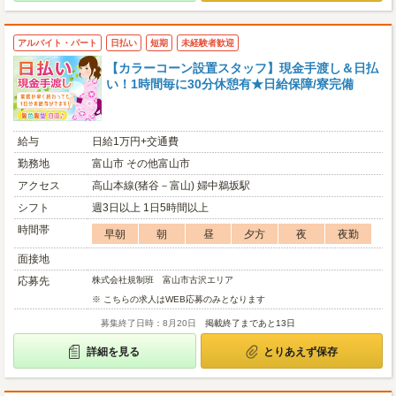
アルバイト・パート
日払い
短期
未経験者歓迎
【カラーコーン設置スタッフ】現金手渡し＆日払
い！1時間毎に30分休憩有★日給保障/寮完備
給与
日給1万円+交通費
勤務地
富山市 その他富山市
アクセス
高山本線(猪谷－富山) 婦中鵜坂駅
シフト
週3日以上 1日5時間以上
時間帯
早朝
朝
昼
夕方
夜
夜勤
面接地
応募先
株式会社規制班 富山市古沢エリア
※ こちらの求人はWEB応募のみとなります
募集終了日時：8月20日
掲載終了まであと13日
詳細を見る
とりあえず保存