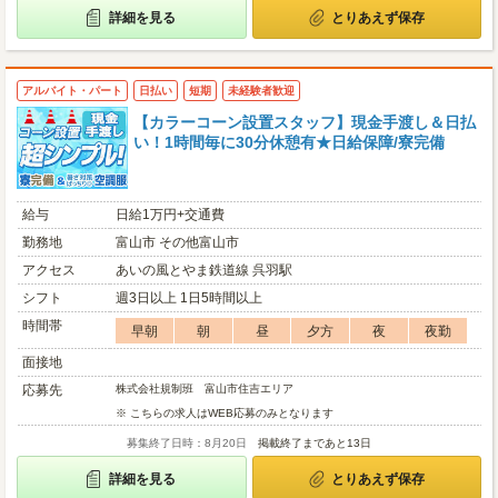
詳細を見る
とりあえず保存
アルバイト・パート
日払い
短期
未経験者歓迎
【カラーコーン設置スタッフ】現金手渡し＆日払
い！1時間毎に30分休憩有★日給保障/寮完備
給与
日給1万円+交通費
勤務地
富山市 その他富山市
アクセス
あいの風とやま鉄道線 呉羽駅
シフト
週3日以上 1日5時間以上
時間帯
早朝
朝
昼
夕方
夜
夜勤
面接地
応募先
株式会社規制班 富山市住吉エリア
※ こちらの求人はWEB応募のみとなります
募集終了日時：8月20日
掲載終了まであと13日
詳細を見る
とりあえず保存