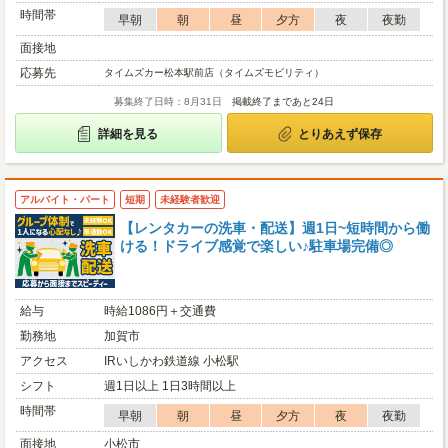
時間帯
早朝
朝
昼
夕方
夜
夜勤
面接地
応募先
タイムズカー松本駅前店（タイムズモビリティ）
募集終了日時：8月31日
掲載終了まであと24日
詳細を見る
とりあえず保存
アルバイト・パート
短期
未経験者歓迎
【レンタカーの洗車・配送】週1日~短時間から働
ける！ドライブ感覚で楽しい♪駐車場完備◎
給与
時給1086円＋交通費
勤務地
加賀市
アクセス
IRいしかわ鉄道線 小松駅
シフト
週1日以上 1日3時間以上
時間帯
早朝
朝
昼
夕方
夜
夜勤
面接地
小松市