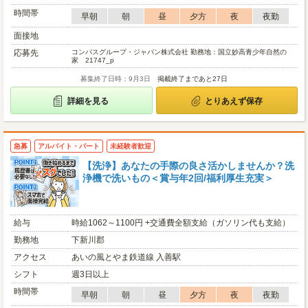
時間帯
早朝
朝
昼
夕方
夜
夜勤
面接地
応募先
コンパスグループ・ジャパン株式会社 勤務地：国立妙高青少年自然の
家 21747_p
募集終了日時：9月3日
掲載終了まであと27日
詳細を見る
とりあえず保存
急募
アルバイト・パート
未経験者歓迎
【洗浄】あなたの手際の良さ活かしませんか？洗
浄機で洗いもの＜賞与年2回/福利厚生充実＞
給与
時給1062～1100円 +交通費全額支給（ガソリン代も支給）
勤務地
下新川郡
アクセス
あいの風とやま鉄道線 入善駅
シフト
週3日以上
時間帯
早朝
朝
昼
夕方
夜
夜勤