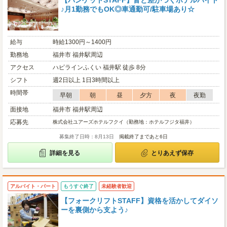
【バンケットSTAFF】皆と差がつくホテルバイト
♪月1勤務でもOK◎車通勤可/駐車場あり☆
給与
時給1300円～1400円
勤務地
福井市 福井駅周辺
アクセス
ハピラインふくい 福井駅 徒歩 8分
シフト
週2日以上 1日3時間以上
時間帯
早朝
朝
昼
夕方
夜
夜勤
面接地
福井市 福井駅周辺
応募先
株式会社ユアーズホテルフクイ（勤務地：ホテルフジタ福井）
募集終了日時：8月13日
掲載終了まであと6日
詳細を見る
とりあえず保存
アルバイト・パート
もうすぐ終了
未経験者歓迎
【フォークリフトSTAFF】資格を活かしてダイソ
ーを裏側から支よう♪