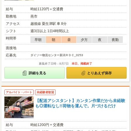
給与
時給1120円＋交通費
勤務地
燕市
アクセス
越後線 粟生津駅 車 8分
シフト
週3日以上 1日4時間以上
時間帯
早朝
朝
昼
夕方
夜
夜勤
面接地
応募先
ダイソー物流センター新潟ＲＤＣ_0253
募集終了日時：8月7日
本日、掲載終了
詳細を見る
とりあえず保存
アルバイト・パート
未経験者歓迎
【配送アシスタント】カンタン作業だから未経験
も◎運転なし!!荷物を運んで。片づけるだけ
給与
時給1200円 + 交通費