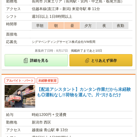
勤務地
長岡市 川東エリア（長岡駅・宮内・中之島・栃尾方面）
アクセス
信越本線(直江津－新潟) 来迎寺駅 車 11分
シフト
週3日以上 1日8時間以上
時間帯
早朝
朝
昼
夕方
夜
夜勤
面接地
応募先
シグマベンディングサービス株式会社/VM長岡
募集終了日時：8月17日
掲載終了まであと10日
詳細を見る
とりあえず保存
アルバイト・パート
未経験者歓迎
【配送アシスタント】カンタン作業だから未経験
も◎運転なし!!荷物を運んで。片づけるだけ
給与
時給1200円 + 交通費
勤務地
新潟市 西区
アクセス
越後線 青山駅 車 13分