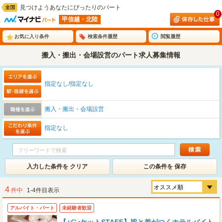
見つけようあなたにぴったりのパート
0
甲信越・北陸
お気に入り条件
検索条件履歴
閲覧履歴
搬入・搬出・会場設営のパート求人募集情報
指定なし/指定なし
搬入・搬出・会場設営
指定なし
入力した条件を クリア
この条件を 保存
4
件中
1-4件目表示
アルバイト・パート
未経験者歓迎