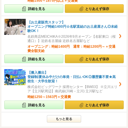
時給1500～1875円以上＋交通費
詳細を見る
とりあえず保存
【お土産販売スタッフ】
オープニング時給1400円☆名駅直結のお土産屋さん◎未経
験OK！
名鉄商店MEICHIKA※2026年9月オープン【名駅東口（桜
通口）】近鉄名古屋線 近鉄名古屋駅など
オープニング：時給1400円 通常：時給1200円～＋交通
費全額支給
詳細を見る
とりあえず保存
【搬入搬出】
登録制/夏休み中だけの単発・日払いOK◎履歴書不要★高
校生・大学生歓迎！
株式会社ビッグワーク 採用センター【BW03】 ※立川エリ
ア【立川駅周辺】南武線(川崎－立川) 立川駅など
時給1250～1563円＋交通費
詳細を見る
とりあえず保存