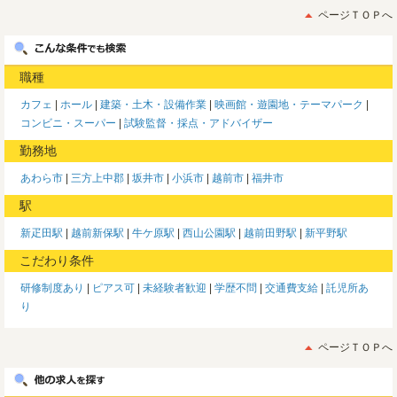
ページＴＯＰへ
職種
カフェ
ホール
建築・土木・設備作業
映画館・遊園地・テーマパーク
コンビニ・スーパー
試験監督・採点・アドバイザー
勤務地
あわら市
三方上中郡
坂井市
小浜市
越前市
福井市
駅
新疋田駅
越前新保駅
牛ケ原駅
西山公園駅
越前田野駅
新平野駅
こだわり条件
研修制度あり
ピアス可
未経験者歓迎
学歴不問
交通費支給
託児所あ
り
ページＴＯＰへ