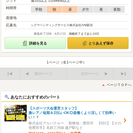
シフト
週3日以上 1日8時間以上
時間帯
早朝
朝
昼
夕方
夜
夜勤
面接地
応募先
シグマベンディングサービス株式会社/VM新潟
募集終了日時：8月17日
掲載終了まであと10日
詳細を見る
とりあえず保存
1ページ（全1ページ中）
前のページ
次のページ
最
最
初
後
ページＴＯＰへ
へ
へ
あなたにおすすめのパート
【スポーツ大会運営スタッフ】
激レア／短期＆日払いOK◎昼働くより涼しくて効率い
い！？
株式会社アルバクルー 勤務地：豊田市 【001】【その
他豊田市】名鉄三河線 越戸駅など