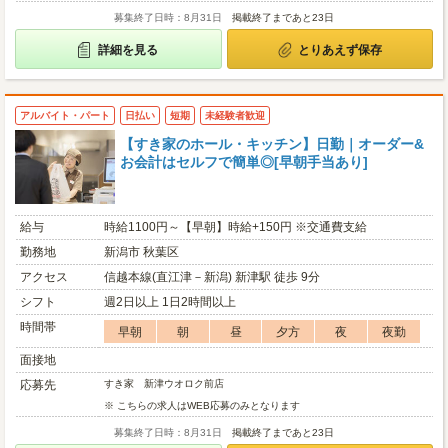
募集終了日時：8月31日
掲載終了まであと23日
詳細を見る
とりあえず保存
アルバイト・パート
日払い
短期
未経験者歓迎
【すき家のホール・キッチン】日勤｜オーダー&
お会計はセルフで簡単◎[早朝手当あり]
給与
時給1100円～【早朝】時給+150円 ※交通費支給
勤務地
新潟市 秋葉区
アクセス
信越本線(直江津－新潟) 新津駅 徒歩 9分
シフト
週2日以上 1日2時間以上
時間帯
早朝
朝
昼
夕方
夜
夜勤
面接地
応募先
すき家 新津ウオロク前店
※ こちらの求人はWEB応募のみとなります
募集終了日時：8月31日
掲載終了まであと23日