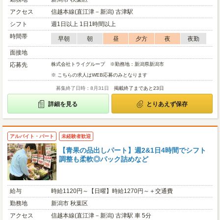
アクセス
信越本線(直江津－新潟) 古津駅
シフト
週1日以上 1日1時間以上
時間帯
早朝
朝
昼
夕方
夜
夜勤
面接地
応募先
株式会社トライグループ ※勤務地：新潟県新潟市
※ こちらの求人はWEB応募のみとなります
募集終了日時：8月31日
掲載終了まであと23日
詳細を見る
とりあえず保存
アルバイト・パート
未経験者歓迎
【青果の品出しパート】週2&1日4時間でシフト
調整も柔軟◎パック詰めなど
給与
時給1120円～【日曜】時給1270円～＋交通費
勤務地
新潟市 秋葉区
アクセス
信越本線(直江津－新潟) 古津駅 車 5分