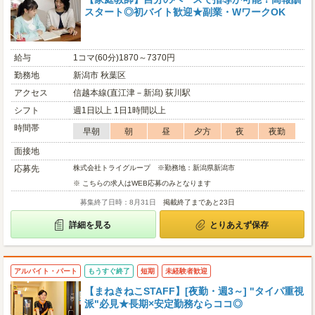
スタート◎初バイト歓迎★副業・WワークOK
給与
1コマ(60分)1870～7370円
勤務地
新潟市 秋葉区
アクセス
信越本線(直江津－新潟) 荻川駅
シフト
週1日以上 1日1時間以上
時間帯
早朝
朝
昼
夕方
夜
夜勤
面接地
応募先
株式会社トライグループ ※勤務地：新潟県新潟市
※ こちらの求人はWEB応募のみとなります
募集終了日時：8月31日
掲載終了まであと23日
詳細を見る
とりあえず保存
アルバイト・パート
もうすぐ終了
短期
未経験者歓迎
【まねきねこSTAFF】[夜勤・週3～] "タイパ重視
派"必見★長期×安定勤務ならココ◎