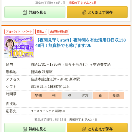
募集終了日時：8月9日
掲載終了まであと1日
詳細を見る
とりあえず保存
アルバイト・パート
日払い
未経験者歓迎
【夜間見守りstaff】夜時間を有効活用◎日収138
48円！無資格でも稼げます/Jb
給与
時給1731～1795円（深夜手当含む）＋交通費支給
勤務地
新潟市 秋葉区
アクセス
信越本線(直江津－新潟) 新津駅
シフト
週1日以上 1日8時間以上
時間帯
早朝
朝
昼
夕方
夜
夜勤
面接地
応募先
ユースタイルケア 新潟/Jb
募集終了日時：8月12日
掲載終了まであと4日
詳細を見る
とりあえず保存