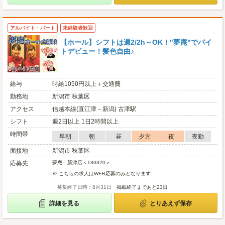
アルバイト・パート
未経験者歓迎
【ホール】シフトは週2/2h～OK！"夢庵"でバイ
トデビュー！髪色自由♪
給与
時給1050円以上＋交通費
勤務地
新潟市 秋葉区
アクセス
信越本線(直江津－新潟) 古津駅
シフト
週2日以上 1日2時間以上
時間帯
早朝
朝
昼
夕方
夜
夜勤
面接地
新潟市 秋葉区
応募先
夢庵 新津店＜130320＞
※ こちらの求人はWEB応募のみとなります
募集終了日時：8月31日
掲載終了まであと23日
詳細を見る
とりあえず保存