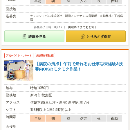
早朝
朝
昼
夕方
夜
夜勤
面接地
応募先
ラミコジャパン株式会社 新潟メンテナンス営業所 ※勤務地：下越病
院
募集終了日時：8月17日
掲載終了まであと9日
詳細を見る
とりあえず保存
アルバイト・パート
未経験者歓迎
【病院の清掃】午前で帰れるお仕事◎未経験&扶
養内OKのモクモク作業！
給与
時給1050円
勤務地
新潟市 秋葉区
アクセス
信越本線(直江津－新潟) 新津駅 車 7分
シフト
週3日以上 1日5.5時間以上
時間帯
早朝
朝
昼
夕方
夜
夜勤
面接地