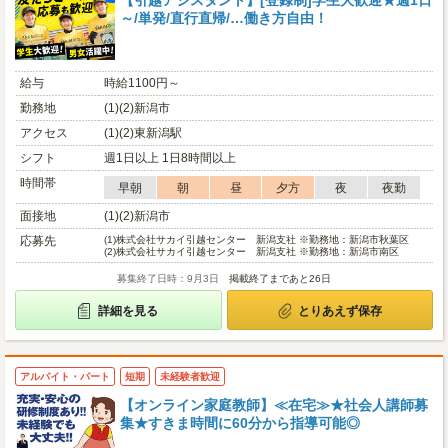
【引越アシスタント】[登録制]学生大歓迎★週1日
～/単発/直行直帰/…働き方自由！
給与
時給1100円～
勤務地
(1)(2)新潟市
アクセス
(1)(2)東新潟駅
シフト
週1日以上 1日8時間以上
時間帯
早朝
朝
昼
夕方
夜
夜勤
面接地
(1)(2)新潟市
応募先
(1)
株式会社サカイ引越センター 新潟支社 ※勤務地：新潟市秋葉区
(2)
株式会社サカイ引越センター 新潟支社 ※勤務地：新潟市南区
募集終了日時：9月3日
掲載終了まであと26日
詳細を見る
とりあえず保存
アルバイト・パート
短期
未経験者歓迎
【オンライン家庭教師】≪在宅≫★社会人講師募
集★すきま時間に60分から指導可能◎