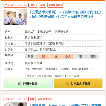
アルバイト・パート
日払い
短期
未経験者歓迎
【交通誘導の警備】＜未経験でも日給1万円保証/
日払いOK/寮完備＞シニアも活躍中の職場★
給与
日給1万～1万3500円＋交通費支給
勤務地
新潟市 秋葉区
アクセス
信越本線(直江津－新潟) 新津駅
シフト
週1日以上 1日8時間以上
時間帯
早朝
朝
昼
夕方
夜
夜勤
面接地
新潟市 中央区
応募先
フリック株式会社 新潟営業所 ※勤務地：新潟市秋葉区エリア
募集終了日時：8月31日
掲載終了まであと23日
詳細を見る
とりあえず保存
アルバイト・パート
短期
未経験者歓迎
【家庭教師】自分のペースで指導が可能！高報酬