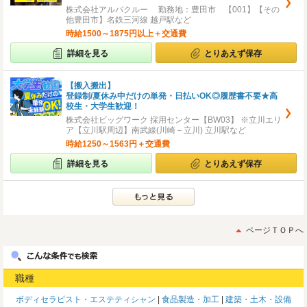
株式会社アルバクルー 勤務地：豊田市 【001】【その
他豊田市】名鉄三河線 越戸駅など
時給1500～1875円以上＋交通費
詳細を見る
とりあえず保存
【搬入搬出】
登録制/夏休み中だけの単発・日払いOK◎履歴書不要★高
校生・大学生歓迎！
株式会社ビッグワーク 採用センター【BW03】 ※立川エリ
ア【立川駅周辺】南武線(川崎－立川) 立川駅など
時給1250～1563円＋交通費
詳細を見る
とりあえず保存
ページＴＯＰへ
職種
ボディセラピスト・エステティシャン
食品製造・加工
建築・土木・設備