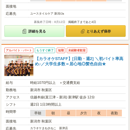
面接地
応募先
ユースタイルケア 新潟/Ja
募集終了日時：8月12日
掲載終了まであと4日
詳細を見る
とりあえず保存
アルバイト・パート
もうすぐ終了
短期
未経験者歓迎
【カラオケSTAFF】[日勤・週2] ＼初バイト率高
め♪／大学生多数＝居心地◎髪色自由★
給与
時給1070円以上 ＋交通費支給
勤務地
新潟市 秋葉区
アクセス
信越本線(直江津－新潟) 新津駅 徒歩 12分
シフト
週2日 1日3時間以上
時間帯
早朝
朝
昼
夕方
夜
夜勤
面接地
新潟市 秋葉区
応募先
カラオケまねきねこ 新津店