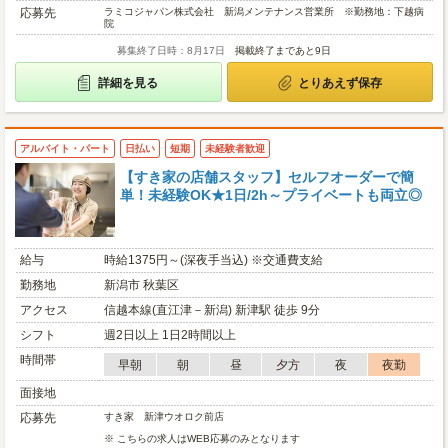
応募先
ラミコジャパン株式会社 新潟メンテナンス営業所 ※勤務地：下越病
院
募集終了日時：8月17日
掲載終了まであと9日
詳細を見る
とりあえず保存
アルバイト・パート
日払い
短期
未経験者歓迎
【すき家の店舗スタッフ】セルフオーダーで簡
単！未経験OK★1日/2h～プライベートも両立◎
給与
時給1375円～(深夜手当込) ※交通費支給
勤務地
新潟市 秋葉区
アクセス
信越本線(直江津－新潟) 新津駅 徒歩 9分
シフト
週2日以上 1日2時間以上
時間帯
早朝
朝
昼
夕方
夜
夜勤
面接地
応募先
すき家 新津ウオロク前店
※ こちらの求人はWEB応募のみとなります