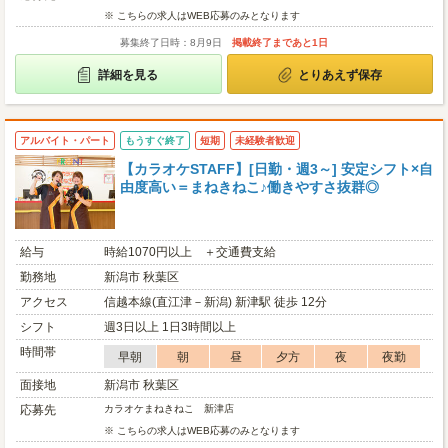
※ こちらの求人はWEB応募のみとなります
募集終了日時：8月9日
掲載終了まであと1日
詳細を見る
とりあえず保存
アルバイト・パート
もうすぐ終了
短期
未経験者歓迎
【カラオケSTAFF】[日勤・週3～] 安定シフト×自
由度高い＝まねきねこ♪働きやすさ抜群◎
給与
時給1070円以上 ＋交通費支給
勤務地
新潟市 秋葉区
アクセス
信越本線(直江津－新潟) 新津駅 徒歩 12分
シフト
週3日以上 1日3時間以上
時間帯
早朝
朝
昼
夕方
夜
夜勤
面接地
新潟市 秋葉区
応募先
カラオケまねきねこ 新津店
※ こちらの求人はWEB応募のみとなります