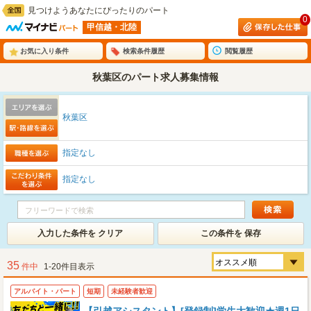
見つけようあなたにぴったりのパート
0
甲信越・北陸
お気に入り条件
検索条件履歴
閲覧履歴
秋葉区のパート求人募集情報
秋葉区
指定なし
指定なし
入力した条件を クリア
この条件を 保存
35
件中
1-20件目表示
アルバイト・パート
短期
未経験者歓迎