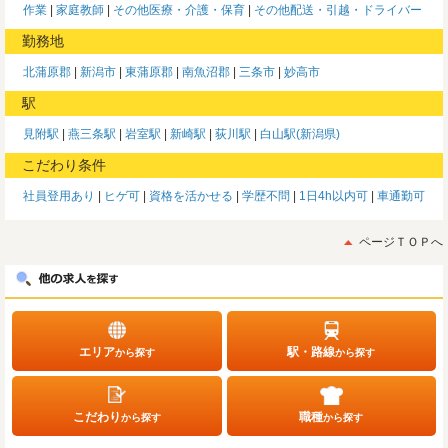
作業
家庭教師
その他医療・介護・保育
その他配送・引越・ドライバー
勤務地
北蒲原郡
新潟市
東蒲原郡
南魚沼郡
三条市
妙高市
駅
見附駅
燕三条駅
岩室駅
新崎駅
荻川駅
白山駅(新潟県)
こだわり条件
社員登用あり
ヒゲ可
資格を活かせる
学歴不問
1日4h以内可
車通勤可
ページＴＯＰへ
エリア
駅・路線
から探す
から探す
こだわり
職種
から探す
から探す