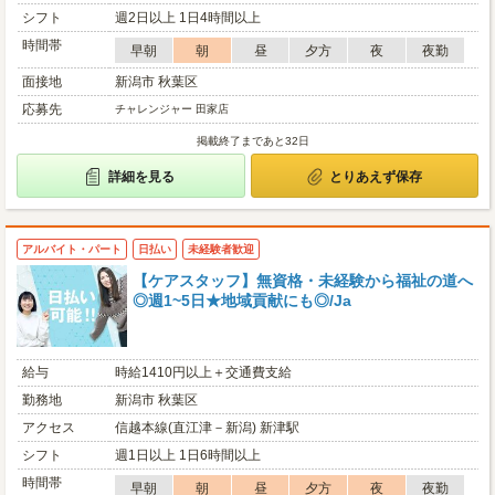
シフト
週2日以上 1日4時間以上
時間帯
早朝
朝
昼
夕方
夜
夜勤
面接地
新潟市 秋葉区
応募先
チャレンジャー 田家店
掲載終了まであと32日
詳細を見る
とりあえず保存
アルバイト・パート
日払い
未経験者歓迎
【ケアスタッフ】無資格・未経験から福祉の道へ
◎週1~5日★地域貢献にも◎/Ja
給与
時給1410円以上＋交通費支給
勤務地
新潟市 秋葉区
アクセス
信越本線(直江津－新潟) 新津駅
シフト
週1日以上 1日6時間以上
時間帯
早朝
朝
昼
夕方
夜
夜勤