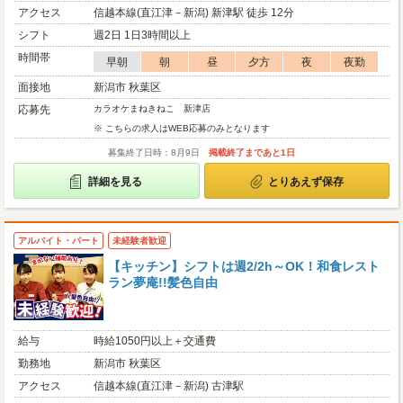
アクセス
信越本線(直江津－新潟) 新津駅 徒歩 12分
シフト
週2日 1日3時間以上
時間帯
早朝
朝
昼
夕方
夜
夜勤
面接地
新潟市 秋葉区
応募先
カラオケまねきねこ 新津店
※ こちらの求人はWEB応募のみとなります
募集終了日時：8月9日
掲載終了まであと1日
詳細を見る
とりあえず保存
アルバイト・パート
未経験者歓迎
【キッチン】シフトは週2/2h～OK！和食レスト
ラン夢庵!!髪色自由
給与
時給1050円以上＋交通費
勤務地
新潟市 秋葉区
アクセス
信越本線(直江津－新潟) 古津駅