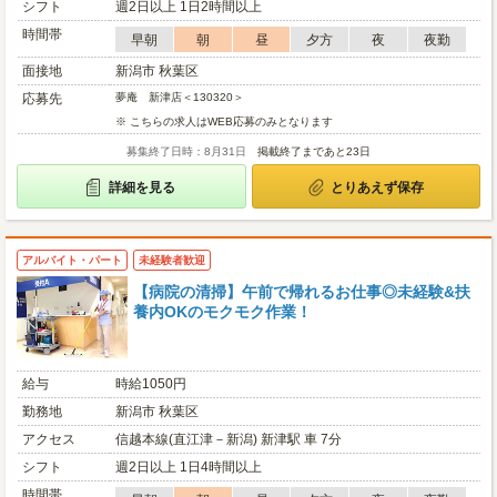
シフト
週2日以上 1日2時間以上
時間帯
早朝
朝
昼
夕方
夜
夜勤
面接地
新潟市 秋葉区
応募先
夢庵 新津店＜130320＞
※ こちらの求人はWEB応募のみとなります
募集終了日時：8月31日
掲載終了まであと23日
詳細を見る
とりあえず保存
アルバイト・パート
未経験者歓迎
【病院の清掃】午前で帰れるお仕事◎未経験&扶
養内OKのモクモク作業！
給与
時給1050円
勤務地
新潟市 秋葉区
アクセス
信越本線(直江津－新潟) 新津駅 車 7分
シフト
週2日以上 1日4時間以上
時間帯