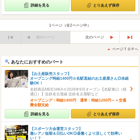
詳細を見る
とりあえず保存
1ページ（全2ページ中）
前のページ
次のページ
最
最
初
後
ページＴＯＰへ
へ
へ
あなたにおすすめのパート
【お土産販売スタッフ】
オープニング時給1400円☆名駅直結のお土産屋さん◎未経
験OK！
名鉄商店MEICHIKA※2026年9月オープン【名駅東口（桜
通口）】近鉄名古屋線 近鉄名古屋駅など
オープニング：時給1400円 通常：時給1200円～＋交通
費全額支給
詳細を見る
とりあえず保存
【スポーツ大会運営スタッフ】
激レア／短期＆日払いOK◎昼働くより涼しくて効率い
い！？