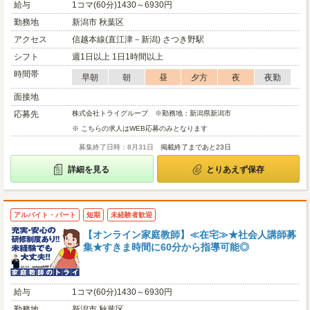
給与
1コマ(60分)1430～6930円
勤務地
新潟市 秋葉区
アクセス
信越本線(直江津－新潟) さつき野駅
シフト
週1日以上 1日1時間以上
時間帯
早朝
朝
昼
夕方
夜
夜勤
面接地
応募先
株式会社トライグループ ※勤務地：新潟県新潟市
※ こちらの求人はWEB応募のみとなります
募集終了日時：8月31日
掲載終了まであと23日
詳細を見る
とりあえず保存
アルバイト・パート
短期
未経験者歓迎
【オンライン家庭教師】≪在宅≫★社会人講師募
集★すきま時間に60分から指導可能◎
給与
1コマ(60分)1430～6930円
勤務地
新潟市 秋葉区