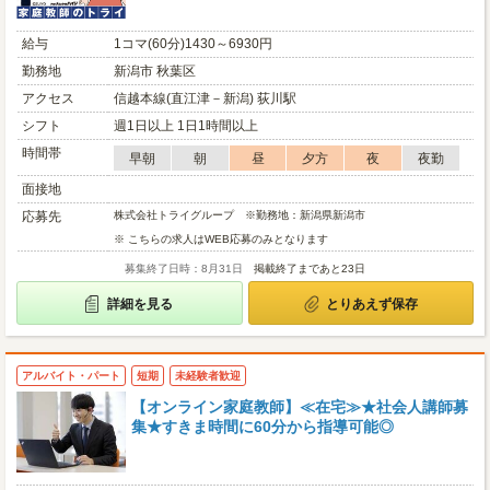
給与
1コマ(60分)1430～6930円
勤務地
新潟市 秋葉区
アクセス
信越本線(直江津－新潟) 荻川駅
シフト
週1日以上 1日1時間以上
時間帯
早朝
朝
昼
夕方
夜
夜勤
面接地
応募先
株式会社トライグループ ※勤務地：新潟県新潟市
※ こちらの求人はWEB応募のみとなります
募集終了日時：8月31日
掲載終了まであと23日
詳細を見る
とりあえず保存
アルバイト・パート
短期
未経験者歓迎
【オンライン家庭教師】≪在宅≫★社会人講師募
集★すきま時間に60分から指導可能◎