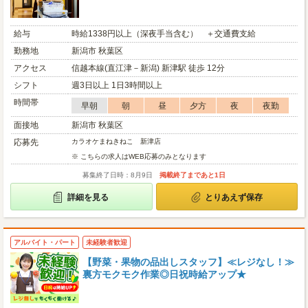
給与
時給1338円以上（深夜手当含む） ＋交通費支給
勤務地
新潟市 秋葉区
アクセス
信越本線(直江津－新潟) 新津駅 徒歩 12分
シフト
週3日以上 1日3時間以上
時間帯
早朝
朝
昼
夕方
夜
夜勤
面接地
新潟市 秋葉区
応募先
カラオケまねきねこ 新津店
※ こちらの求人はWEB応募のみとなります
募集終了日時：8月9日
掲載終了まであと1日
詳細を見る
とりあえず保存
アルバイト・パート
未経験者歓迎
【野菜・果物の品出しスタッフ】≪レジなし！≫
裏方モクモク作業◎日祝時給アップ★