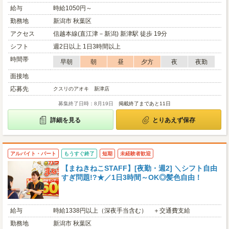
給与
時給1050円～
勤務地
新潟市 秋葉区
アクセス
信越本線(直江津－新潟) 新津駅 徒歩 19分
シフト
週2日以上 1日3時間以上
時間帯
早朝
朝
昼
夕方
夜
夜勤
面接地
応募先
クスリのアオキ 新津店
募集終了日時：8月19日
掲載終了まであと11日
詳細を見る
とりあえず保存
アルバイト・パート
もうすぐ終了
短期
未経験者歓迎
【まねきねこSTAFF】[夜勤・週2] ＼シフト自由
すぎ問題!?★／1日3時間～OK◎髪色自由！
給与
時給1338円以上（深夜手当含む） ＋交通費支給
勤務地
新潟市 秋葉区