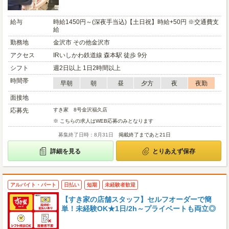
給与
時給1450円～(深夜手当込)【土日祝】時給+50円 ※交通費支
給
勤務地
金沢市 その他金沢市
アクセス
IRいしかわ鉄道線 森本駅 徒歩 9分
シフト
週2日以上 1日2時間以上
時間帯
早朝
朝
昼
夕方
夜
夜勤
面接地
応募先
すき家 8号金沢福久店
※ こちらの求人はWEB応募のみとなります
募集終了日時：8月31日
掲載終了まであと21日
詳細を見る
とりあえず保存
アルバイト・パート
日払い
短期
未経験者歓迎
【すき家の店舗スタッフ】セルフオーダーで簡
単！未経験OK★1日/2h～プライベートも両立◎