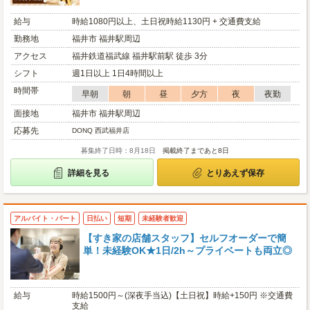
給与
時給1080円以上、土日祝時給1130円 + 交通費支給
勤務地
福井市 福井駅周辺
アクセス
福井鉄道福武線 福井駅前駅 徒歩 3分
シフト
週1日以上 1日4時間以上
時間帯
早朝
朝
昼
夕方
夜
夜勤
面接地
福井市 福井駅周辺
応募先
DONQ 西武福井店
募集終了日時：8月18日
掲載終了まであと8日
詳細を見る
とりあえず保存
アルバイト・パート
日払い
短期
未経験者歓迎
【すき家の店舗スタッフ】セルフオーダーで簡
単！未経験OK★1日/2h～プライベートも両立◎
給与
時給1500円～(深夜手当込)【土日祝】時給+150円 ※交通費
支給