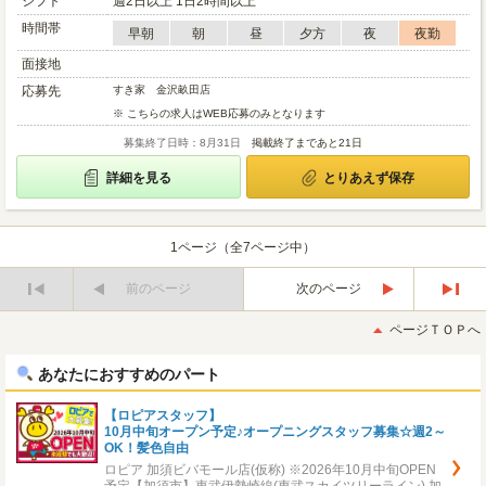
シフト
週2日以上 1日2時間以上
時間帯
早朝
朝
昼
夕方
夜
夜勤
面接地
応募先
すき家 金沢畝田店
※ こちらの求人はWEB応募のみとなります
募集終了日時：8月31日
掲載終了まであと21日
詳細を見る
とりあえず保存
1ページ（全7ページ中）
前のページ
次のページ
最
最
初
後
ページＴＯＰへ
へ
へ
あなたにおすすめのパート
【ロピアスタッフ】
10月中旬オープン予定♪オープニングスタッフ募集☆週2～
OK！髪色自由
ロピア 加須ビバモール店(仮称) ※2026年10月中旬OPEN