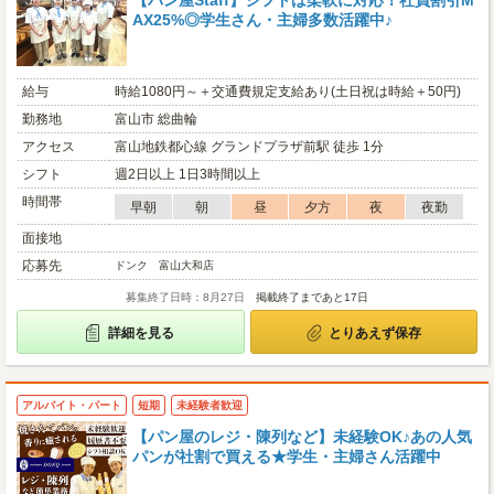
【パン屋Staff】シフトは柔軟に対応！社員割引M
AX25%◎学生さん・主婦多数活躍中♪
給与
時給1080円～＋交通費規定支給あり(土日祝は時給＋50円)
勤務地
富山市 総曲輪
アクセス
富山地鉄都心線 グランドプラザ前駅 徒歩 1分
シフト
週2日以上 1日3時間以上
時間帯
早朝
朝
昼
夕方
夜
夜勤
面接地
応募先
ドンク 富山大和店
募集終了日時：8月27日
掲載終了まであと17日
詳細を見る
とりあえず保存
アルバイト・パート
短期
未経験者歓迎
【パン屋のレジ・陳列など】未経験OK♪あの人気
パンが社割で買える★学生・主婦さん活躍中