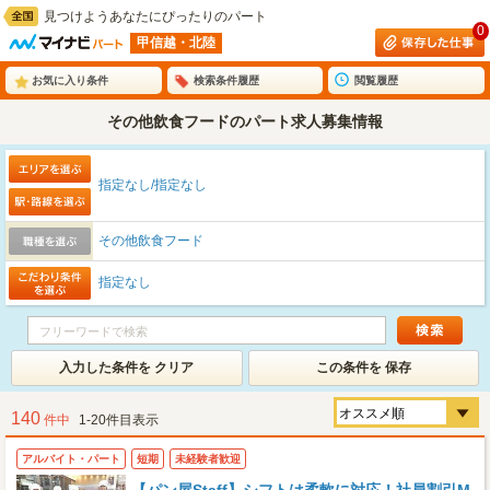
見つけようあなたにぴったりのパート
0
甲信越・北陸
お気に入り条件
検索条件履歴
閲覧履歴
その他飲食フードのパート求人募集情報
指定なし/指定なし
その他飲食フード
指定なし
入力した条件を クリア
この条件を 保存
140
件中
1-20件目表示
アルバイト・パート
短期
未経験者歓迎