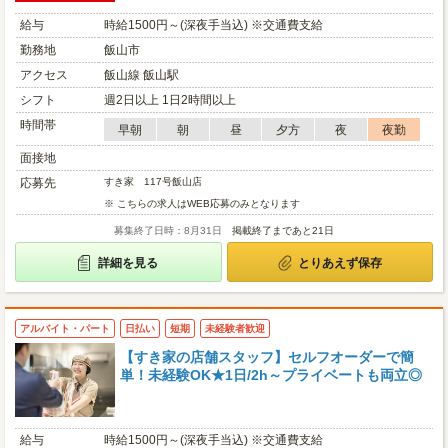
給与
時給1500円～(深夜手当込) ※交通費支給
勤務地
飯山市
アクセス
飯山線 飯山駅
シフト
週2日以上 1日2時間以上
時間帯
早朝
朝
昼
夕方
夜
夜勤
面接地
応募先
すき家 117号飯山店
※ こちらの求人はWEB応募のみとなります
募集終了日時：8月31日
掲載終了まであと21日
詳細を見る
とりあえず保存
アルバイト・パート
日払い
短期
未経験者歓迎
【すき家の店舗スタッフ】セルフオーダーで簡
単！未経験OK★1日/2h～プライベートも両立◎
給与
時給1500円～(深夜手当込) ※交通費支給