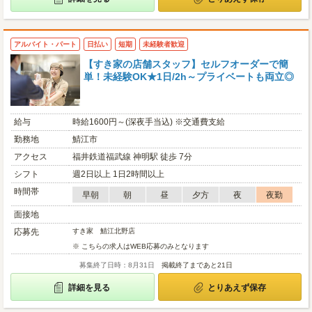
アルバイト・パート
日払い
短期
未経験者歓迎
【すき家の店舗スタッフ】セルフオーダーで簡
単！未経験OK★1日/2h～プライベートも両立◎
給与
時給1600円～(深夜手当込) ※交通費支給
勤務地
鯖江市
アクセス
福井鉄道福武線 神明駅 徒歩 7分
シフト
週2日以上 1日2時間以上
時間帯
早朝
朝
昼
夕方
夜
夜勤
面接地
応募先
すき家 鯖江北野店
※ こちらの求人はWEB応募のみとなります
募集終了日時：8月31日
掲載終了まであと21日
詳細を見る
とりあえず保存