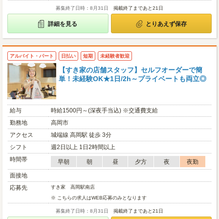
募集終了日時：8月31日
掲載終了まであと21日
詳細を見る
とりあえず保存
アルバイト・パート
日払い
短期
未経験者歓迎
【すき家の店舗スタッフ】セルフオーダーで簡
単！未経験OK★1日/2h～プライベートも両立◎
給与
時給1500円～(深夜手当込) ※交通費支給
勤務地
高岡市
アクセス
城端線 高岡駅 徒歩 3分
シフト
週2日以上 1日2時間以上
時間帯
早朝
朝
昼
夕方
夜
夜勤
面接地
応募先
すき家 高岡駅南店
※ こちらの求人はWEB応募のみとなります
募集終了日時：8月31日
掲載終了まであと21日