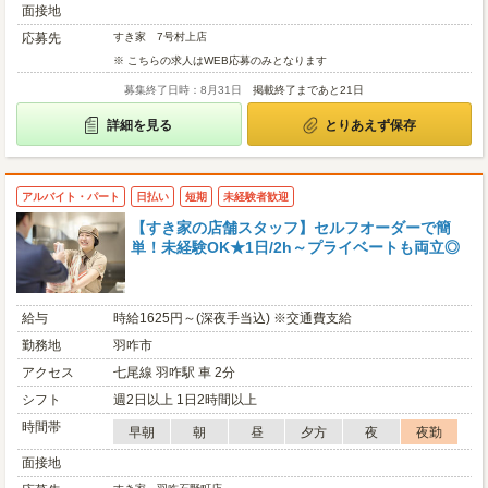
面接地
応募先
すき家 7号村上店
※ こちらの求人はWEB応募のみとなります
募集終了日時：8月31日
掲載終了まであと21日
詳細を見る
とりあえず保存
アルバイト・パート
日払い
短期
未経験者歓迎
【すき家の店舗スタッフ】セルフオーダーで簡
単！未経験OK★1日/2h～プライベートも両立◎
給与
時給1625円～(深夜手当込) ※交通費支給
勤務地
羽咋市
アクセス
七尾線 羽咋駅 車 2分
シフト
週2日以上 1日2時間以上
時間帯
早朝
朝
昼
夕方
夜
夜勤
面接地