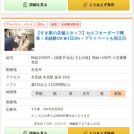
詳細を見る
とりあえず保存
アルバイト・パート
日払い
短期
未経験者歓迎
【すき家の店舗スタッフ】セルフオーダーで簡
単！未経験OK★1日/2h～プライベートも両立◎
給与
時給1500円～(深夜手当込)【土日祝】時給+100円 ※交通費
支給
勤務地
氷見市
アクセス
氷見線 氷見駅 徒歩 16分
シフト
週2日以上 1日2時間以上
時間帯
早朝
朝
昼
夕方
夜
夜勤
面接地
応募先
すき家 160号氷見窪店
※ こちらの求人はWEB応募のみとなります
募集終了日時：8月31日
掲載終了まであと21日
詳細を見る
とりあえず保存