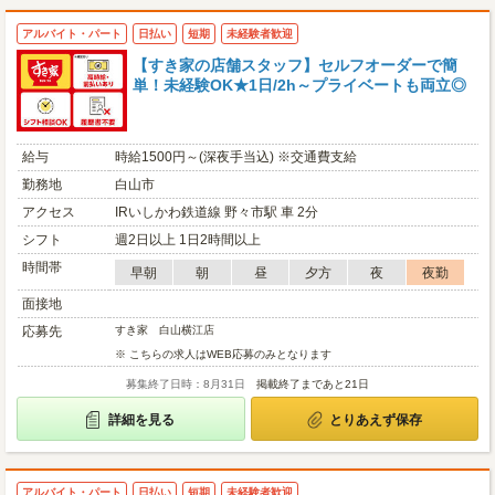
アルバイト・パート
日払い
短期
未経験者歓迎
【すき家の店舗スタッフ】セルフオーダーで簡
単！未経験OK★1日/2h～プライベートも両立◎
給与
時給1500円～(深夜手当込) ※交通費支給
勤務地
白山市
アクセス
IRいしかわ鉄道線 野々市駅 車 2分
シフト
週2日以上 1日2時間以上
時間帯
早朝
朝
昼
夕方
夜
夜勤
面接地
応募先
すき家 白山横江店
※ こちらの求人はWEB応募のみとなります
募集終了日時：8月31日
掲載終了まであと21日
詳細を見る
とりあえず保存
アルバイト・パート
日払い
短期
未経験者歓迎