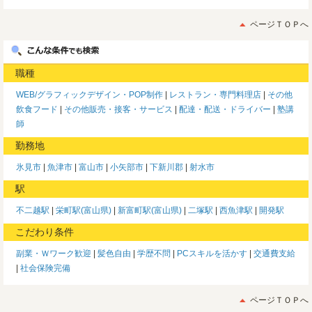
ページＴＯＰへ
職種
WEB/グラフィックデザイン・POP制作
レストラン・専門料理店
その他
飲食フード
その他販売・接客・サービス
配達・配送・ドライバー
塾講
師
勤務地
氷見市
魚津市
富山市
小矢部市
下新川郡
射水市
駅
不二越駅
栄町駅(富山県)
新富町駅(富山県)
二塚駅
西魚津駅
開発駅
こだわり条件
副業・Ｗワーク歓迎
髪色自由
学歴不問
PCスキルを活かす
交通費支給
社会保険完備
ページＴＯＰへ