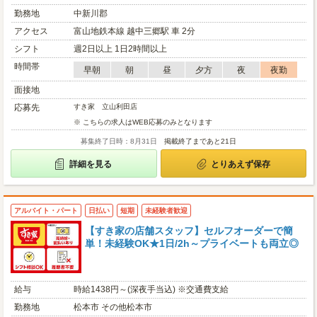
勤務地
中新川郡
アクセス
富山地鉄本線 越中三郷駅 車 2分
シフト
週2日以上 1日2時間以上
時間帯
早朝
朝
昼
夕方
夜
夜勤
面接地
応募先
すき家 立山利田店
※ こちらの求人はWEB応募のみとなります
募集終了日時：8月31日
掲載終了まであと21日
詳細を見る
とりあえず保存
アルバイト・パート
日払い
短期
未経験者歓迎
【すき家の店舗スタッフ】セルフオーダーで簡
単！未経験OK★1日/2h～プライベートも両立◎
給与
時給1438円～(深夜手当込) ※交通費支給
勤務地
松本市 その他松本市