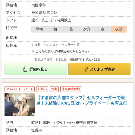
勤務地
南巨摩郡
アクセス
身延線 鰍沢口駅
シフト
週2日以上 1日2時間以上
時間帯
早朝
朝
昼
夕方
夜
夜勤
面接地
応募先
すき家 フォレストモール富士川店
※ こちらの求人はWEB応募のみとなります
募集終了日時：8月31日
掲載終了まであと21日
詳細を見る
とりあえず保存
アルバイト・パート
日払い
短期
未経験者歓迎
【すき家の店舗スタッフ】セルフオーダーで簡
単！未経験OK★1日/2h～プライベートも両立◎
給与
時給1463円～(深夜手当込) ※交通費支給
勤務地
塩尻市