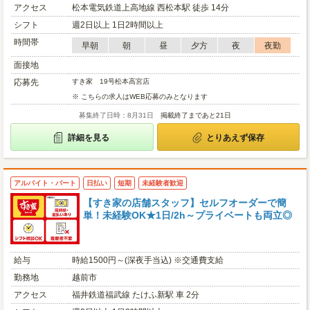
アクセス
松本電気鉄道上高地線 西松本駅 徒歩 14分
シフト
週2日以上 1日2時間以上
時間帯
早朝
朝
昼
夕方
夜
夜勤
面接地
応募先
すき家 19号松本高宮店
※ こちらの求人はWEB応募のみとなります
募集終了日時：8月31日
掲載終了まであと21日
詳細を見る
とりあえず保存
アルバイト・パート
日払い
短期
未経験者歓迎
【すき家の店舗スタッフ】セルフオーダーで簡
単！未経験OK★1日/2h～プライベートも両立◎
給与
時給1500円～(深夜手当込) ※交通費支給
勤務地
越前市
アクセス
福井鉄道福武線 たけふ新駅 車 2分