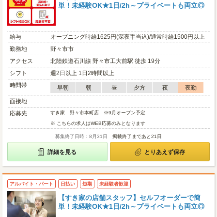
単！未経験OK★1日/2h～プライベートも両立◎
給与
オープニング時給1625円(深夜手当込)/通常時給1500円以上
勤務地
野々市市
アクセス
北陸鉄道石川線 野々市工大前駅 徒歩 19分
シフト
週2日以上 1日2時間以上
時間帯
早朝
朝
昼
夕方
夜
夜勤
面接地
応募先
すき家 野々市本町店 ※9月オープン予定
※ こちらの求人はWEB応募のみとなります
募集終了日時：8月31日
掲載終了まであと21日
詳細を見る
とりあえず保存
アルバイト・パート
日払い
短期
未経験者歓迎
【すき家の店舗スタッフ】セルフオーダーで簡
単！未経験OK★1日/2h～プライベートも両立◎