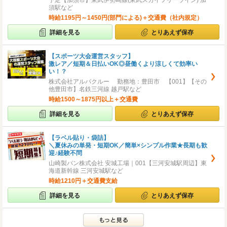
予定【加須市】東武伊勢崎線(東武スカイツリーライン) 加
須駅など
時給1195円～1450円(部門による)＋交通費（社内規定）
詳細を見る
とりあえず保存
【スポーツ大会運営スタッフ】
激レア／短期＆日払いOK◎昼働くより涼しくて効率い
い！？
株式会社アルバクルー 勤務地：豊田市 【001】【その
他豊田市】名鉄三河線 越戸駅など
時給1500～1875円以上＋交通費
詳細を見る
とりあえず保存
【ラベル貼り・袋詰】
＼夏休みの単発・短期OK／簡単×シンプル作業★長期も歓
迎♪経験不問
山崎製パン株式会社 安城工場｜001【三河安城駅周辺】東
海道新幹線 三河安城駅など
時給1210円＋交通費支給
詳細を見る
とりあえず保存