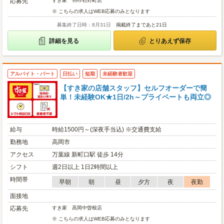
応募先
すき家 羽咋石野町店
※ こちらの求人はWEB応募のみとなります
募集終了日時：8月31日
掲載終了まであと21日
詳細を見る
とりあえず保存
アルバイト・パート
日払い
短期
未経験者歓迎
【すき家の店舗スタッフ】セルフオーダーで簡
単！未経験OK★1日/2h～プライベートも両立◎
給与
時給1500円～(深夜手当込) ※交通費支給
勤務地
高岡市
アクセス
万葉線 新町口駅 徒歩 14分
シフト
週2日以上 1日2時間以上
時間帯
早朝
朝
昼
夕方
夜
夜勤
面接地
応募先
すき家 高岡中曽根店
※ こちらの求人はWEB応募のみとなります