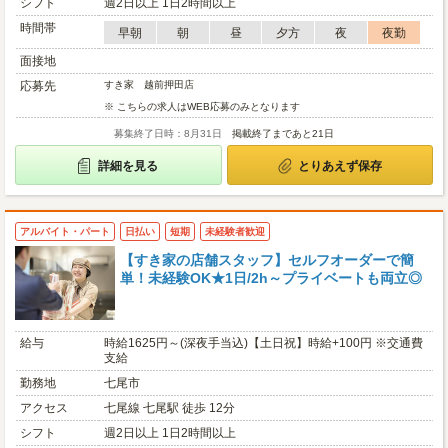
シフト
週2日以上 1日2時間以上
時間帯
早朝
朝
昼
夕方
夜
夜勤
面接地
応募先
すき家 越前押田店
※ こちらの求人はWEB応募のみとなります
募集終了日時：8月31日
掲載終了まであと21日
詳細を見る
とりあえず保存
アルバイト・パート
日払い
短期
未経験者歓迎
【すき家の店舗スタッフ】セルフオーダーで簡
単！未経験OK★1日/2h～プライベートも両立◎
給与
時給1625円～(深夜手当込)【土日祝】時給+100円 ※交通費
支給
勤務地
七尾市
アクセス
七尾線 七尾駅 徒歩 12分
シフト
週2日以上 1日2時間以上