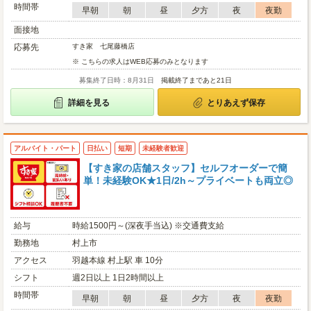
時間帯
早朝
朝
昼
夕方
夜
夜勤
面接地
応募先
すき家 七尾藤橋店
※ こちらの求人はWEB応募のみとなります
募集終了日時：8月31日
掲載終了まであと21日
詳細を見る
とりあえず保存
アルバイト・パート
日払い
短期
未経験者歓迎
【すき家の店舗スタッフ】セルフオーダーで簡
単！未経験OK★1日/2h～プライベートも両立◎
給与
時給1500円～(深夜手当込) ※交通費支給
勤務地
村上市
アクセス
羽越本線 村上駅 車 10分
シフト
週2日以上 1日2時間以上
時間帯
早朝
朝
昼
夕方
夜
夜勤