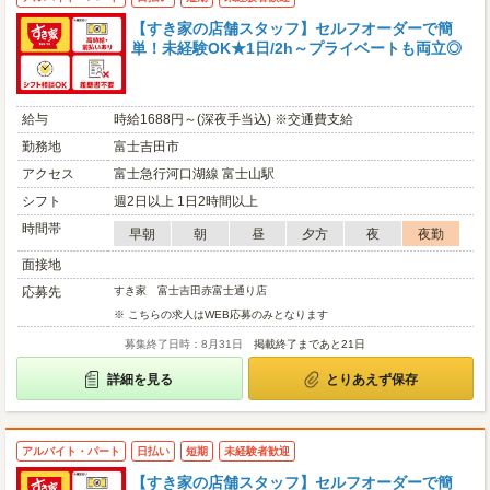
【すき家の店舗スタッフ】セルフオーダーで簡
単！未経験OK★1日/2h～プライベートも両立◎
給与
時給1688円～(深夜手当込) ※交通費支給
勤務地
富士吉田市
アクセス
富士急行河口湖線 富士山駅
シフト
週2日以上 1日2時間以上
時間帯
早朝
朝
昼
夕方
夜
夜勤
面接地
応募先
すき家 富士吉田赤富士通り店
※ こちらの求人はWEB応募のみとなります
募集終了日時：8月31日
掲載終了まであと21日
詳細を見る
とりあえず保存
アルバイト・パート
日払い
短期
未経験者歓迎
【すき家の店舗スタッフ】セルフオーダーで簡