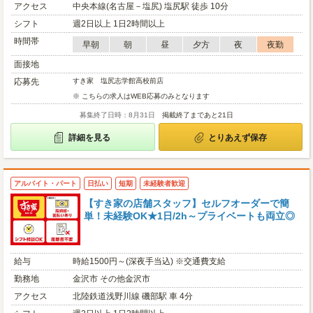
アクセス
中央本線(名古屋－塩尻) 塩尻駅 徒歩 10分
シフト
週2日以上 1日2時間以上
時間帯
早朝
朝
昼
夕方
夜
夜勤
面接地
応募先
すき家 塩尻志学館高校前店
※ こちらの求人はWEB応募のみとなります
募集終了日時：8月31日
掲載終了まであと21日
詳細を見る
とりあえず保存
アルバイト・パート
日払い
短期
未経験者歓迎
【すき家の店舗スタッフ】セルフオーダーで簡
単！未経験OK★1日/2h～プライベートも両立◎
給与
時給1500円～(深夜手当込) ※交通費支給
勤務地
金沢市 その他金沢市
アクセス
北陸鉄道浅野川線 磯部駅 車 4分