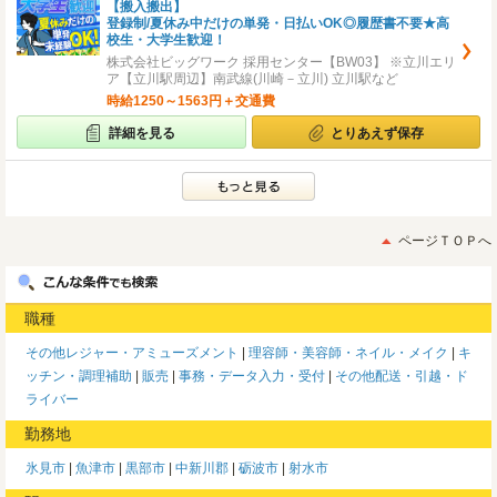
【搬入搬出】
登録制/夏休み中だけの単発・日払いOK◎履歴書不要★高
校生・大学生歓迎！
株式会社ビッグワーク 採用センター【BW03】 ※立川エリ
ア【立川駅周辺】南武線(川崎－立川) 立川駅など
時給1250～1563円＋交通費
詳細を見る
とりあえず保存
ページＴＯＰへ
職種
その他レジャー・アミューズメント
理容師・美容師・ネイル・メイク
キ
ッチン・調理補助
販売
事務・データ入力・受付
その他配送・引越・ド
ライバー
勤務地
氷見市
魚津市
黒部市
中新川郡
砺波市
射水市