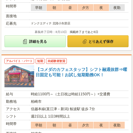
時間帯
早朝
朝
昼
夕方
夜
夜勤
面接地
応募先
ドンクエディテ 北陸小矢部店
募集終了日時：8月13日
掲載終了まであと6日
詳細を見る
とりあえず保存
アルバイト・パート
短期
未経験者歓迎
【コメダのカフェスタッフ】シフト融通抜群⇒曜
日固定も可能！お試し短期勤務OK！
給与
時給1100円～（土日祝は時給1150円～）+交通費
勤務地
柏崎市
アクセス
信越本線(直江津－新潟) 鯨波駅 徒歩 7分
シフト
週2日以上 1日3時間以上
時間帯
早朝
朝
昼
夕方
夜
夜勤