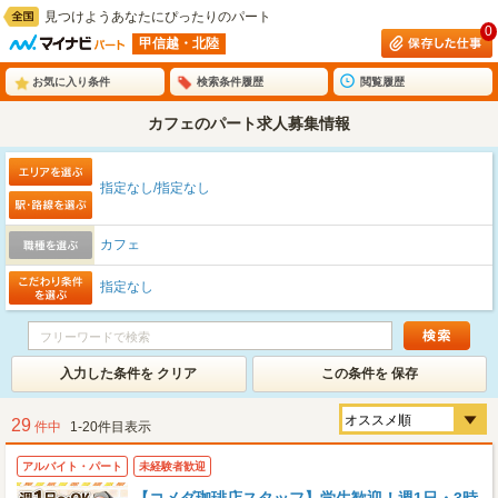
見つけようあなたにぴったりのパート
0
甲信越・北陸
お気に入り条件
検索条件履歴
閲覧履歴
カフェのパート求人募集情報
指定なし/指定なし
カフェ
指定なし
入力した条件を クリア
この条件を 保存
29
件中
1-20件目表示
アルバイト・パート
未経験者歓迎