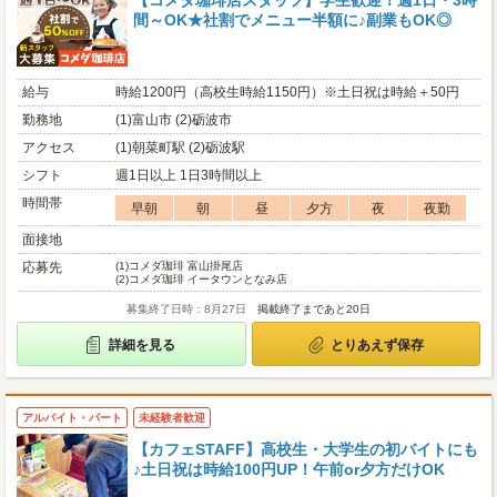
【コメダ珈琲店スタッフ】学生歓迎！週1日・3時
間～OK★社割でメニュー半額に♪副業もOK◎
給与
時給1200円（高校生時給1150円）※土日祝は時給＋50円
勤務地
(1)富山市 (2)砺波市
アクセス
(1)朝菜町駅 (2)砺波駅
シフト
週1日以上 1日3時間以上
時間帯
早朝
朝
昼
夕方
夜
夜勤
面接地
応募先
(1)
コメダ珈琲 富山掛尾店
(2)
コメダ珈琲 イータウンとなみ店
募集終了日時：8月27日
掲載終了まであと20日
詳細を見る
とりあえず保存
アルバイト・パート
未経験者歓迎
【カフェSTAFF】高校生・大学生の初バイトにも
♪土日祝は時給100円UP！午前or夕方だけOK