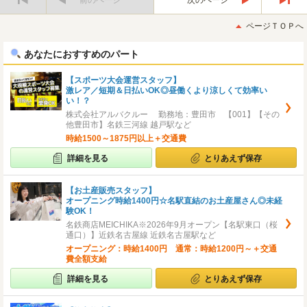
前のページ
次のページ
最
最
初
後
ページＴＯＰへ
へ
へ
あなたにおすすめのパート
【スポーツ大会運営スタッフ】
激レア／短期＆日払いOK◎昼働くより涼しくて効率い
い！？
株式会社アルバクルー 勤務地：豊田市 【001】【その
他豊田市】名鉄三河線 越戸駅など
時給1500～1875円以上＋交通費
詳細を見る
とりあえず保存
【お土産販売スタッフ】
オープニング時給1400円☆名駅直結のお土産屋さん◎未経
験OK！
名鉄商店MEICHIKA※2026年9月オープン【名駅東口（桜
通口）】近鉄名古屋線 近鉄名古屋駅など
オープニング：時給1400円 通常：時給1200円～＋交通
費全額支給
詳細を見る
とりあえず保存