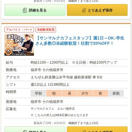
募集終了日時：8月19日
掲載終了まであと12日
詳細を見る
とりあえず保存
アルバイト・パート
未経験者歓迎
【サンマルクカフェスタッフ】週1日～OK♪学生
さん多数◎未経験歓迎！社割で20%OFF！
給与
時給1100～1200円以上 ※土日祝：時給100円アップ
勤務地
福井市 その他福井市
アクセス
えちぜん鉄道勝山永平寺線 越前新保駅 車 6分
シフト
週1日以上 1日3時間以上
時間帯
早朝
朝
昼
夕方
夜
夜勤
面接地
福井市 その他福井市
応募先
サンマルクカフェ エルパ福井店
※ こちらの求人はWEB応募のみとなります
募集終了日時：8月30日
掲載終了まであと23日