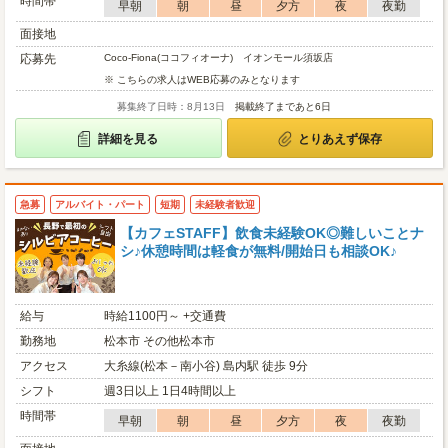
時間帯
早朝
朝
昼
夕方
夜
夜勤
面接地
応募先
Coco-Fiona(ココフィオーナ) イオンモール須坂店
※ こちらの求人はWEB応募のみとなります
募集終了日時：8月13日
掲載終了まであと6日
詳細を見る
とりあえず保存
急募
アルバイト・パート
短期
未経験者歓迎
【カフェSTAFF】飲食未経験OK◎難しいことナ
シ♪休憩時間は軽食が無料/開始日も相談OK♪
給与
時給1100円～ +交通費
勤務地
松本市 その他松本市
アクセス
大糸線(松本－南小谷) 島内駅 徒歩 9分
シフト
週3日以上 1日4時間以上
時間帯
早朝
朝
昼
夕方
夜
夜勤