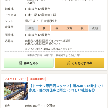
1200円
勤務地
(1)須坂市 (2)長野市
アクセス
(1)村山駅 (2)善光寺下駅
シフト
週2日以上 1日4時間以上
時間帯
早朝
朝
昼
夕方
夜
夜勤
面接地
(1)須坂市 (2)長野市
応募先
(1)
根元 八幡屋礒五郎 イオンモール須坂店
(2)
根元 八幡屋礒五郎 横町カフェ
※ こちらの求人はWEB応募のみとなります
募集終了日時：8月25日
掲載終了まであと18日
詳細を見る
とりあえず保存
アルバイト・パート
未経験者歓迎
【ドーナツ専門店スタッフ】週2/3h～15時まで！
家庭・他のお仕事と両立♪うれしい社割も◎
給与
時給1150円～＋交通費