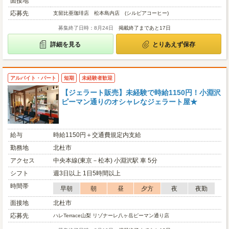
面接地
応募先
支留比亜珈琲店 松本島内店 (シルビアコーヒー)
募集終了日時：8月24日
掲載終了まであと17日
詳細を見る
とりあえず保存
アルバイト・パート
短期
未経験者歓迎
【ジェラート販売】未経験で時給1150円！小淵沢
ピーマン通りのオシャレなジェラート屋★
給与
時給1150円＋交通費規定内支給
勤務地
北杜市
アクセス
中央本線(東京－松本) 小淵沢駅 車 5分
シフト
週3日以上 1日5時間以上
時間帯
早朝
朝
昼
夕方
夜
夜勤
面接地
北杜市
応募先
ハレTerrace山梨 リゾナーレ八ヶ岳ピーマン通り店