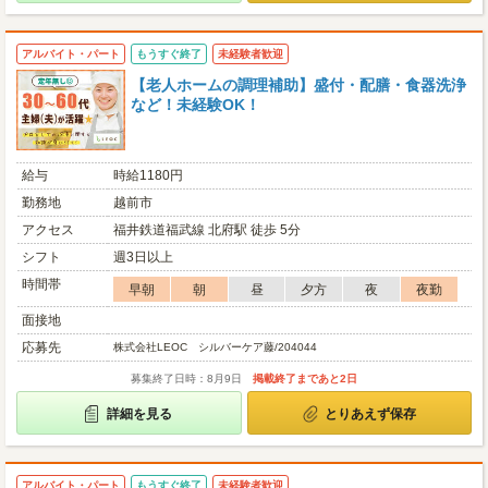
アルバイト・パート
もうすぐ終了
未経験者歓迎
【老人ホームの調理補助】盛付・配膳・食器洗浄
など！未経験OK！
給与
時給1180円
勤務地
越前市
アクセス
福井鉄道福武線 北府駅 徒歩 5分
シフト
週3日以上
時間帯
早朝
朝
昼
夕方
夜
夜勤
面接地
応募先
株式会社LEOC シルバーケア藤/204044
募集終了日時：8月9日
掲載終了まであと2日
詳細を見る
とりあえず保存
アルバイト・パート
もうすぐ終了
未経験者歓迎