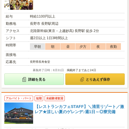
給与
時給1100円以上
勤務地
長野市 長野駅周辺
アクセス
北陸新幹線(東京－上越妙高) 長野駅 徒歩 2分
シフト
週2日以上 1日3時間以上
時間帯
早朝
朝
昼
夕方
夜
夜勤
面接地
応募先
長野県長寿食堂
募集終了日時：8月31日
掲載終了まであと24日
詳細を見る
とりあえず保存
アルバイト・パート
短期
未経験者歓迎
【レストランカフェSTAFF】＼清里リゾート／激
レア★涼しい夏のゲレンデ♪週1日～◎寮完備