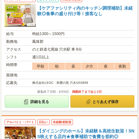
【ケアファシリティ内のキッチン調理補助】未経
験◎食事の盛り付け等！接客なし
給与
時給1300～1500円
勤務地
鳳珠郡
アクセス
のと鉄道七尾線 穴水駅 車 8分
シフト
週1日以上
時間帯
早朝
朝
昼
夕方
夜
夜勤
面接地
応募先
株式会社LEOC 朱鷺の苑 穴水/203858
募集終了日時：8月9日
掲載終了まであと2日
詳細を見る
とりあえず保存
アルバイト・パート
日払い
未経験者歓迎
【ダイニングのホール】未経験＆高校生歓迎！SN
S映えする店内★食事補助で食費を節約◎