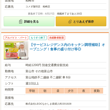
面接地
柏崎市
応募先
コメダ珈琲店 柏崎店
募集終了日時：8月27日
掲載終了まであと20日
詳細を見る
とりあえず保存
アルバイト・パート
もうすぐ終了
未経験者歓迎
【サービスレジデンス内のキッチン調理補助】オ
ープニング！食事の盛り付け等◎
給与
時給1200円 別途交通費全額支給
勤務地
富山市 その他富山市
アクセス
富山地鉄不二越線 不二越駅 車 6分
シフト
週1日以上
時間帯
早朝
朝
昼
夕方
夜
夜勤
面接地
応募先
株式会社LEOCなかしま産婦人科/201928