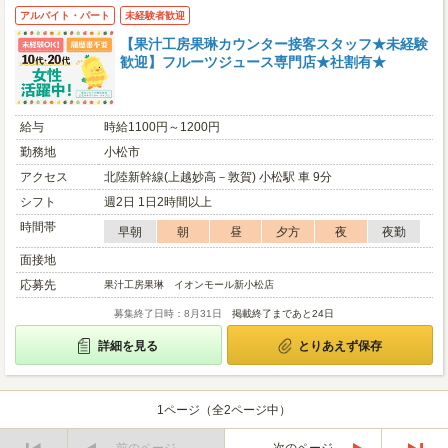
アルバイト・パート
未経験者歓迎
【果汁工房果琳カウンター接客スタッフ★未経験
歓迎】フルーツジュース専門店★社割有★
給与
時給1100円～1200円
勤務地
小松市
アクセス
北陸新幹線(上越妙高－敦賀) 小松駅 車 9分
シフト
週2日 1日2時間以上
時間帯
早朝
朝
昼
夕方
夜
夜勤
面接地
応募先
果汁工房果琳 イオンモール新小松店
募集終了日時：8月31日
掲載終了まであと24日
詳細を見る
とりあえず保存
1ページ（全2ページ中）