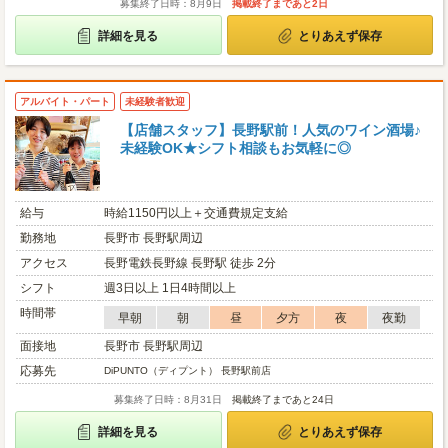
募集終了日時：8月9日
掲載終了まであと2日
詳細を見る
とりあえず保存
アルバイト・パート
未経験者歓迎
【店舗スタッフ】長野駅前！人気のワイン酒場♪
未経験OK★シフト相談もお気軽に◎
給与
時給1150円以上＋交通費規定支給
勤務地
長野市 長野駅周辺
アクセス
長野電鉄長野線 長野駅 徒歩 2分
シフト
週3日以上 1日4時間以上
時間帯
早朝
朝
昼
夕方
夜
夜勤
面接地
長野市 長野駅周辺
応募先
DiPUNTO（ディプント） 長野駅前店
募集終了日時：8月31日
掲載終了まであと24日
詳細を見る
とりあえず保存