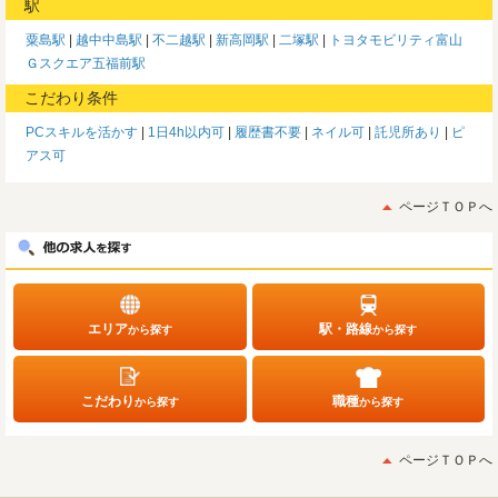
駅
粟島駅
越中中島駅
不二越駅
新高岡駅
二塚駅
トヨタモビリティ富山
Ｇスクエア五福前駅
こだわり条件
PCスキルを活かす
1日4h以内可
履歴書不要
ネイル可
託児所あり
ピ
アス可
ページＴＯＰへ
エリア
駅・路線
から探す
から探す
こだわり
職種
から探す
から探す
ページＴＯＰへ