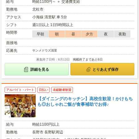
給与
時給1100円～ ＋ 交通費支給
勤務地
北杜市
アクセス
小海線 清里駅 車 5分
シフト
週1日以上 1日5時間以上
時間帯
早朝
朝
昼
夕方
夜
夜勤
面接地
応募先
サンメドウズ清里
募集終了日時：8月13日
掲載終了まであと6日
詳細を見る
とりあえず保存
アルバイト・パート
日払い
未経験者歓迎
【ダイニングのキッチン】高校生歓迎！かけもち
も◎おしゃれご飯が食事補助でお得♪
給与
時給1100円以上
勤務地
長野市 長野駅周辺