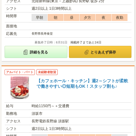
アクセス
北陸新幹線(東京－上越妙高) 長野駅 徒歩 2分
シフト
週2日以上 1日3時間以上
時間帯
早朝
朝
昼
夕方
夜
夜勤
面接地
応募先
長野県長寿食堂
募集終了日時：8月31日
掲載終了まであと24日
詳細を見る
とりあえず保存
アルバイト・パート
未経験者歓迎
【カフェホール・キッチン】週2～シフトが柔軟
で働きやすい◎短期もOK！スタッフ割も♪
給与
時給1150円～＋交通費
勤務地
須坂市
アクセス
長野電鉄長野線 須坂駅
シフト
週2日以上 1日3時間以上