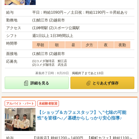
給与
平日：時給1090円～／土日祝：時給1190円～※昇給あり
勤務地
(1)鯖江市 (2)越前市
アクセス
(1)神明駅 (2)スポーツ公園駅
シフト
週1日以上 1日3時間以上
時間帯
早朝
朝
昼
夕方
夜
夜勤
面接地
(1)鯖江市 (2)越前市
応募先
(1)
コメダ珈琲店 鯖江店
(2)
コメダ珈琲店 武生店
募集終了日時：8月20日
掲載終了まであと13日
詳細を見る
とりあえず保存
アルバイト・パート
未経験者歓迎
【ショップ＆カフェスタッフ】＼”七味の可能
性”を皆様へ♪／基礎からしっかり安心指導♪
給与
【須坂店】時給1200～1400円、【横町カフェ】時給1100～