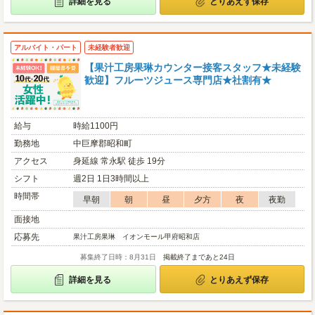
詳細を見る
とりあえず保存
アルバイト・パート
未経験者歓迎
【果汁工房果琳カウンター接客スタッフ★未経験
歓迎】フルーツジュース専門店★社割有★
給与
時給1100円
勤務地
中巨摩郡昭和町
アクセス
身延線 常永駅 徒歩 19分
シフト
週2日 1日3時間以上
時間帯
早朝
朝
昼
夕方
夜
夜勤
面接地
応募先
果汁工房果琳 イオンモール甲府昭和店
募集終了日時：8月31日
掲載終了まであと24日
詳細を見る
とりあえず保存