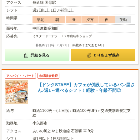
アクセス
身延線 国母駅
シフト
週2日以上 1日3時間以上
時間帯
早朝
朝
昼
夕方
夜
夜勤
面接地
中巨摩郡昭和町
応募先
ミスタードーナツ ＩＹ甲府昭和ショップ
募集終了日時：8月21日
掲載終了まであと14日
詳細を見る
とりあえず保存
アルバイト・パート
未経験者歓迎
【ドンクSTAFF】カフェが併設しているパン屋さ
ん♪週1～選べるシフト！経験・年齢不問◎
給与
時給1100円～(土日祝：時給100円UP)＋交通費別途規定支
給
勤務地
小矢部市
アクセス
あいの風とやま鉄道線 石動駅 車 9分
シフト
週1日以上 1日3時間以上