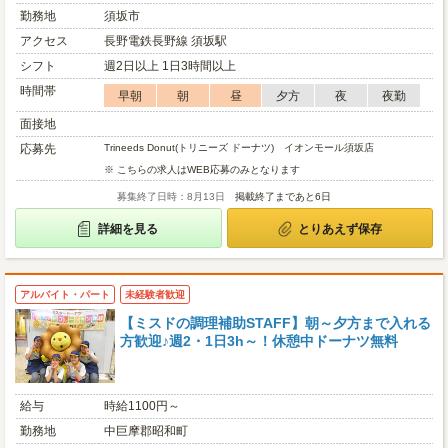
勤務地
須坂市
アクセス
長野電鉄長野線 須坂駅
シフト
週2日以上 1日3時間以上
時間帯
早朝
朝
昼
夕方
夜
夜勤
面接地
応募先
Trineeds Donut(トリニーズ ドーナツ) イオンモール須坂店
※ こちらの求人はWEB応募のみとなります
募集終了日時：8月13日
掲載終了まであと6日
詳細を見る
とりあえず保存
アルバイト・パート
未経験者歓迎
【ミスドの調理補助STAFF】朝～夕方まで入れる
方歓迎♪週2・1日3h～！休憩中ドーナツ無料
給与
時給1100円～
勤務地
中巨摩郡昭和町