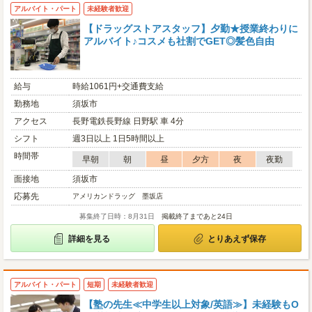
アルバイト・パート
未経験者歓迎
【ドラッグストアスタッフ】夕勤★授業終わりに
アルバイト♪コスメも社割でGET◎髪色自由
給与
時給1061円+交通費支給
勤務地
須坂市
アクセス
長野電鉄長野線 日野駅 車 4分
シフト
週3日以上 1日5時間以上
時間帯
早朝
朝
昼
夕方
夜
夜勤
面接地
須坂市
応募先
アメリカンドラッグ 墨坂店
募集終了日時：8月31日
掲載終了まであと24日
詳細を見る
とりあえず保存
アルバイト・パート
短期
未経験者歓迎
【塾の先生≪中学生以上対象/英語≫】未経験もO