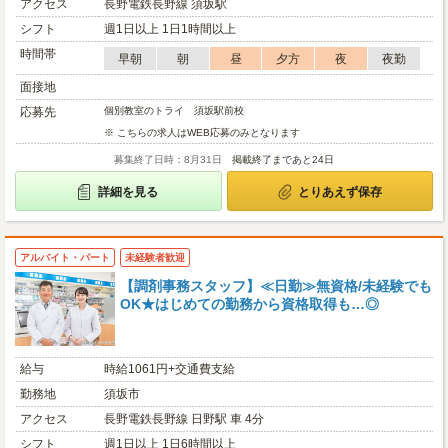
アクセス
長野電鉄長野線 須坂駅
シフト
週1日以上 1日1時間以上
時間帯
早朝
朝
昼
夕方
夜
夜勤
面接地
応募先
個別教室のトライ 須坂駅前校
※ こちらの求人はWEB応募のみとなります
募集終了日時：8月31日
掲載終了まであと24日
詳細を見る
とりあえず保存
アルバイト・パート
未経験者歓迎
【調剤事務スタッフ】≪日勤≫無資格/未経験でも
OK★はじめての勤務から資格取得も…◎
給与
時給1061円+交通費支給
勤務地
須坂市
アクセス
長野電鉄長野線 日野駅 車 4分
シフト
週1日以上 1日6時間以上