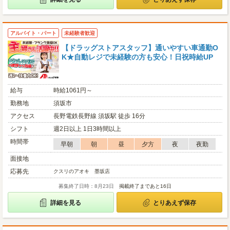
アルバイト・パート
未経験者歓迎
【ドラッグストアスタッフ】通いやすい車通勤O
K★自動レジで未経験の方も安心！日祝時給UP
給与
時給1061円～
勤務地
須坂市
アクセス
長野電鉄長野線 須坂駅 徒歩 16分
シフト
週2日以上 1日3時間以上
時間帯
早朝
朝
昼
夕方
夜
夜勤
面接地
応募先
クスリのアオキ 墨坂店
募集終了日時：8月23日
掲載終了まであと16日
詳細を見る
とりあえず保存