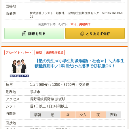
面接地
応募先
株式会社ソラスト 勤務地：長野県立信州医療センター/2010716013-0
22
募集終了日時：8月7日
本日、掲載終了
詳細を見る
とりあえず保存
アルバイト・パート
短期
未経験者歓迎
【塾の先生≪小学生対象/国語・社会≫】＼大学生
積極採用中／1科目だけの指導で◎私服OK！
給与
1コマ(60分)：1350～3750円＋交通費
勤務地
須坂市
アクセス
長野電鉄長野線 須坂駅
シフト
週1日以上 1日1時間以上
時間帯
早朝
朝
昼
夕方
夜
夜勤
面接地