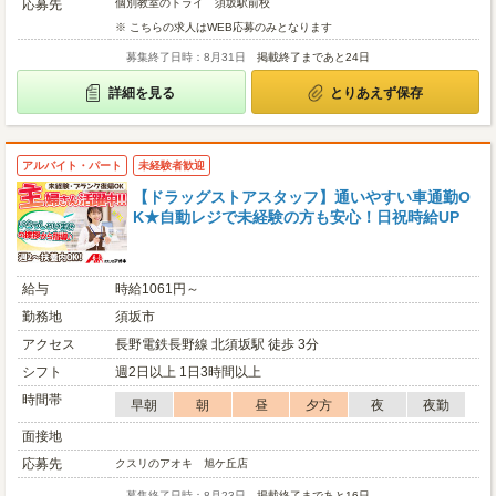
応募先
個別教室のトライ 須坂駅前校
※ こちらの求人はWEB応募のみとなります
募集終了日時：8月31日
掲載終了まであと24日
詳細を見る
とりあえず保存
アルバイト・パート
未経験者歓迎
【ドラッグストアスタッフ】通いやすい車通勤O
K★自動レジで未経験の方も安心！日祝時給UP
給与
時給1061円～
勤務地
須坂市
アクセス
長野電鉄長野線 北須坂駅 徒歩 3分
シフト
週2日以上 1日3時間以上
時間帯
早朝
朝
昼
夕方
夜
夜勤
面接地
応募先
クスリのアオキ 旭ケ丘店
募集終了日時：8月23日
掲載終了まであと16日