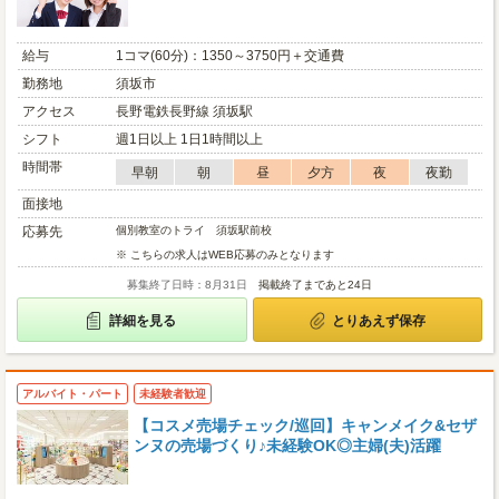
給与
1コマ(60分)：1350～3750円＋交通費
勤務地
須坂市
アクセス
長野電鉄長野線 須坂駅
シフト
週1日以上 1日1時間以上
時間帯
早朝
朝
昼
夕方
夜
夜勤
面接地
応募先
個別教室のトライ 須坂駅前校
※ こちらの求人はWEB応募のみとなります
募集終了日時：8月31日
掲載終了まであと24日
詳細を見る
とりあえず保存
アルバイト・パート
未経験者歓迎
【コスメ売場チェック/巡回】キャンメイク&セザ
ンヌの売場づくり♪未経験OK◎主婦(夫)活躍