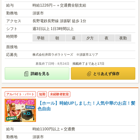
給与
時給1226円～＋交通費全額支給
勤務地
須坂市
アクセス
長野電鉄長野線 須坂駅 徒歩 1分
シフト
週3日以上 1日3時間以上
時間帯
早朝
朝
昼
夕方
夜
夜勤
面接地
応募先
株式会社井田ラボラトリーズ ※須坂市エリア
募集終了日時：8月24日
掲載終了まであと17日
詳細を見る
とりあえず保存
アルバイト・パート
短期
未経験者歓迎
【ホール】時給UPしました！人気中華のお店！髪
色自由
給与
時給1100円以上＋交通費
勤務地
須坂市