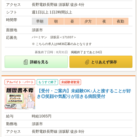
アクセス
長野電鉄長野線 須坂駅 徒歩 4分
シフト
週1日以上 1日2時間以上
時間帯
早朝
朝
昼
夕方
夜
夜勤
面接地
須坂市
応募先
バーミヤン 須坂店＜171037＞
※ こちらの求人はWEB応募のみとなります
募集終了日時：8月31日
掲載終了まであと24日
詳細を見る
とりあえず保存
アルバイト・パート
もうすぐ終了
未経験者歓迎
【受付・ご案内】未経験OK♪人と接することが好
き◎笑顔や気配りが活きる病院受付
給与
時給1065円
勤務地
須坂市
アクセス
長野電鉄長野線 須坂駅 徒歩 8分