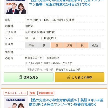
【塾の先生≪小学生対象/理数系≫】完全マンツー
マン指導！私服◎得意な1科目だけでOK
給与
1コマ(60分)：1350～3750円＋交通費
勤務地
須坂市
アクセス
長野電鉄長野線 須坂駅
シフト
週1日以上 1日1時間以上
時間帯
早朝
朝
昼
夕方
夜
夜勤
面接地
応募先
個別教室のトライ 須坂駅前校
※ こちらの求人はWEB応募のみとなります
募集終了日時：8月31日
掲載終了まであと24日
詳細を見る
とりあえず保存
アルバイト・パート
短期
未経験者歓迎
【塾の先生≪小学生対象/英語≫】英語スキル&基
礎力UPに★完全マンツーマン指導◎私服OK