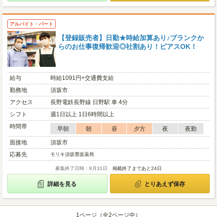
アルバイト・パート
【登録販売者】日勤★時給加算あり♪ブランクか
らのお仕事復帰歓迎◎社割あり！ピアスOK！
給与
時給1091円+交通費支給
勤務地
須坂市
アクセス
長野電鉄長野線 日野駅 車 4分
シフト
週1日以上 1日6時間以上
時間帯
早朝
朝
昼
夕方
夜
夜勤
面接地
須坂市
応募先
モリキ須坂墨坂薬局
募集終了日時：8月31日
掲載終了まであと24日
詳細を見る
とりあえず保存
1ページ（全2ページ中）