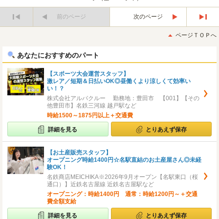
前のページ
次のページ
最
最
初
後
ページＴＯＰへ
へ
へ
あなたにおすすめのパート
【スポーツ大会運営スタッフ】
激レア／短期＆日払いOK◎昼働くより涼しくて効率い
い！？
株式会社アルバクルー 勤務地：豊田市 【001】【その
他豊田市】名鉄三河線 越戸駅など
時給1500～1875円以上＋交通費
詳細を見る
とりあえず保存
【お土産販売スタッフ】
オープニング時給1400円☆名駅直結のお土産屋さん◎未経
験OK！
名鉄商店MEICHIKA※2026年9月オープン【名駅東口（桜
通口）】近鉄名古屋線 近鉄名古屋駅など
オープニング：時給1400円 通常：時給1200円～＋交通
費全額支給
詳細を見る
とりあえず保存