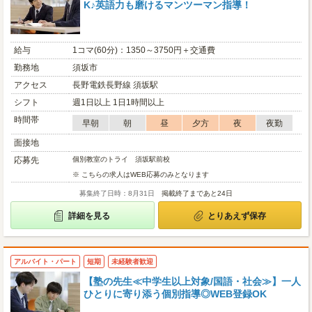
K♪英語力も磨けるマンツーマン指導！
給与
1コマ(60分)：1350～3750円＋交通費
勤務地
須坂市
アクセス
長野電鉄長野線 須坂駅
シフト
週1日以上 1日1時間以上
時間帯
早朝
朝
昼
夕方
夜
夜勤
面接地
応募先
個別教室のトライ 須坂駅前校
※ こちらの求人はWEB応募のみとなります
募集終了日時：8月31日
掲載終了まであと24日
詳細を見る
とりあえず保存
アルバイト・パート
短期
未経験者歓迎
【塾の先生≪中学生以上対象/国語・社会≫】一人
ひとりに寄り添う個別指導◎WEB登録OK