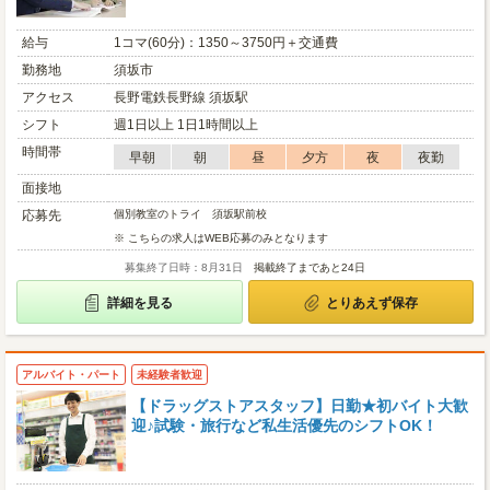
給与
1コマ(60分)：1350～3750円＋交通費
勤務地
須坂市
アクセス
長野電鉄長野線 須坂駅
シフト
週1日以上 1日1時間以上
時間帯
早朝
朝
昼
夕方
夜
夜勤
面接地
応募先
個別教室のトライ 須坂駅前校
※ こちらの求人はWEB応募のみとなります
募集終了日時：8月31日
掲載終了まであと24日
詳細を見る
とりあえず保存
アルバイト・パート
未経験者歓迎
【ドラッグストアスタッフ】日勤★初バイト大歓
迎♪試験・旅行など私生活優先のシフトOK！