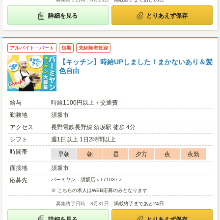
詳細を見る
とりあえず保存
アルバイト・パート
短期
未経験者歓迎
【キッチン】時給UPしました！まかないあり＆髪
色自由
給与
時給1100円以上＋交通費
勤務地
須坂市
アクセス
長野電鉄長野線 須坂駅 徒歩 4分
シフト
週1日以上 1日2時間以上
時間帯
早朝
朝
昼
夕方
夜
夜勤
面接地
須坂市
応募先
バーミヤン 須坂店＜171037＞
※ こちらの求人はWEB応募のみとなります
募集終了日時：8月31日
掲載終了まであと24日
詳細を見る
とりあえず保存