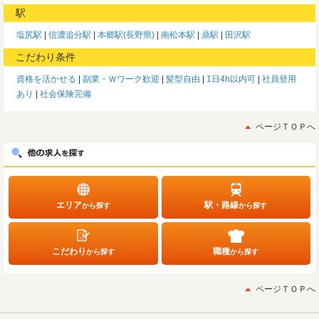
駅
塩尻駅
信濃追分駅
本郷駅(長野県)
南松本駅
鼎駅
田沢駅
こだわり条件
資格を活かせる
副業・Ｗワーク歓迎
髪型自由
1日4h以内可
社員登用
あり
社会保険完備
ページＴＯＰへ
エリア
駅・路線
から探す
から探す
こだわり
職種
から探す
から探す
ページＴＯＰへ