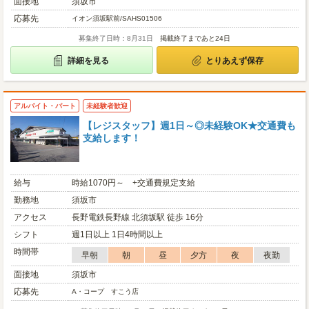
面接地
須坂市
応募先
イオン須坂駅前/SAHS01506
募集終了日時：8月31日
掲載終了まであと24日
詳細を見る
とりあえず保存
アルバイト・パート
未経験者歓迎
【レジスタッフ】週1日～◎未経験OK★交通費も
支給します！
給与
時給1070円～ +交通費規定支給
勤務地
須坂市
アクセス
長野電鉄長野線 北須坂駅 徒歩 16分
シフト
週1日以上 1日4時間以上
時間帯
早朝
朝
昼
夕方
夜
夜勤
面接地
須坂市
応募先
A・コープ すこう店