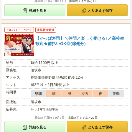
募集終了日時：8月11日
掲載終了まであと4日
詳細を見る
とりあえず保存
アルバイト・パート
未経験者歓迎
【かっぱ寿司】＼仲間と楽しく働ける♪／高校生
歓迎★前払いOK◎(稼働分)
給与
時給 1100円 以上
勤務地
須坂市
アクセス
長野電鉄長野線 須坂駅 徒歩 12分
シフト
週2日以上 1日2時間以上
時間帯
早朝
朝
昼
夕方
夜
夜勤
面接地
須坂市
応募先
かっぱ寿司 新須坂店
募集終了日時：9月3日
掲載終了まであと27日
詳細を見る
とりあえず保存