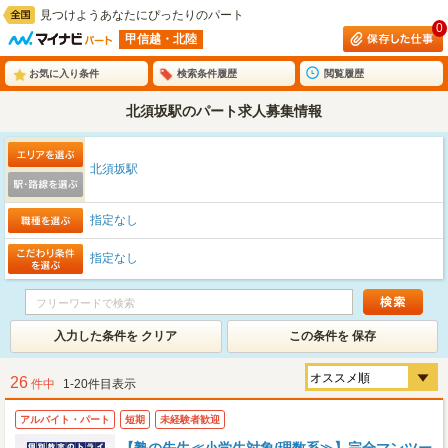
見つけようあなたにぴったりのパート
0
甲信越・北陸
お気に入り条件
検索条件履歴
閲覧履歴
北須坂駅のパート求人募集情報
北須坂駅
指定なし
指定なし
入力した条件を クリア
この条件を 保存
26
件中
1-20件目表示
アルバイト・パート
短期
未経験者歓迎