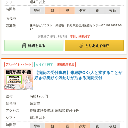
シフト
週4日以上
時間帯
早朝
朝
昼
夕方
夜
夜勤
面接地
応募先
株式会社ソラスト 勤務地：長野県立信州医療センター/2010716013-0
17
募集終了日時：8月7日
本日、掲載終了
詳細を見る
とりあえず保存
アルバイト・パート
もうすぐ終了
未経験者歓迎
【病院の受付事務】未経験OK♪人と接することが
好き◎笑顔や気配りが活きる病院受付
給与
時給1200円
勤務地
須坂市
アクセス
長野電鉄長野線 須坂駅 徒歩 8分
シフト
週1日以上
時間帯
早朝
朝
昼
夕方
夜
夜勤