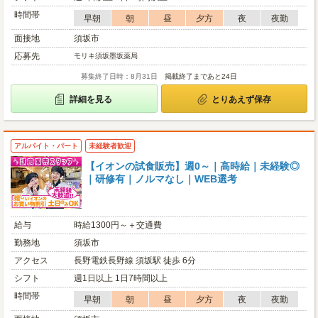
時間帯
早朝
朝
昼
夕方
夜
夜勤
面接地
須坂市
応募先
モリキ須坂墨坂薬局
募集終了日時：8月31日
掲載終了まであと24日
詳細を見る
とりあえず保存
アルバイト・パート
未経験者歓迎
【イオンの試食販売】週0～｜高時給｜未経験◎
｜研修有｜ノルマなし｜WEB選考
給与
時給1300円～＋交通費
勤務地
須坂市
アクセス
長野電鉄長野線 須坂駅 徒歩 6分
シフト
週1日以上 1日7時間以上
時間帯
早朝
朝
昼
夕方
夜
夜勤