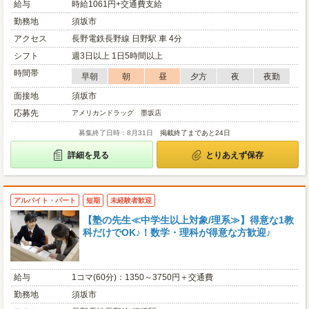
給与
時給1061円+交通費支給
勤務地
須坂市
アクセス
長野電鉄長野線 日野駅 車 4分
シフト
週3日以上 1日5時間以上
時間帯
早朝
朝
昼
夕方
夜
夜勤
面接地
須坂市
応募先
アメリカンドラッグ 墨坂店
募集終了日時：8月31日
掲載終了まであと24日
詳細を見る
とりあえず保存
アルバイト・パート
短期
未経験者歓迎
【塾の先生≪中学生以上対象/理系≫】得意な1教
科だけでOK♪！数学・理科が得意な方歓迎♪
給与
1コマ(60分)：1350～3750円＋交通費
勤務地
須坂市