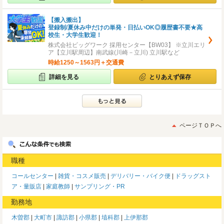
【搬入搬出】
登録制/夏休み中だけの単発・日払いOK◎履歴書不要★高
校生・大学生歓迎！
株式会社ビッグワーク 採用センター【BW03】 ※立川エリ
ア【立川駅周辺】南武線(川崎－立川) 立川駅など
時給1250～1563円＋交通費
詳細を見る
とりあえず保存
ページＴＯＰへ
職種
コールセンター
雑貨・コスメ販売
デリバリー・バイク便
ドラッグスト
ア・量販店
家庭教師
サンプリング・PR
勤務地
木曽郡
大町市
諏訪郡
小県郡
埴科郡
上伊那郡