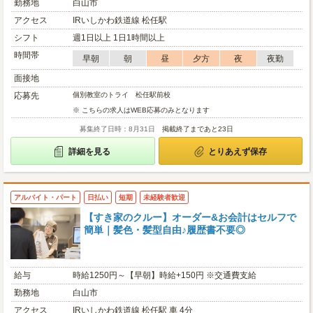
勤務地
白山市
アクセス
IRいしかわ鉄道線 松任駅
シフト
週1日以上 1日1時間以上
時間帯
早朝
朝
昼
夕方
夜
夜勤
面接地
応募先
個別教室のトライ 松任駅前校
※ こちらの求人はWEB応募のみとなります
募集終了日時：8月31日
掲載終了まであと23日
詳細を見る
とりあえず保存
アルバイト・パート
日払い
短期
未経験者歓迎
【すき家のクルー】オーダー&お会計はセルフで
簡単｜髪色・髪型自由♪履歴書不要◎
給与
時給1250円～【早朝】時給+150円 ※交通費支給
勤務地
白山市
アクセス
IRいしかわ鉄道線 松任駅 車 4分