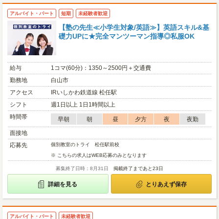
アルバイト・パート
短期
未経験者歓迎
【塾の先生≪小学生対象/英語≫】英語スキル&基
礎力UPに★完全マンツーマン指導◎私服OK
給与
1コマ(60分)：1350～2500円＋交通費
勤務地
白山市
アクセス
IRいしかわ鉄道線 松任駅
シフト
週1日以上 1日1時間以上
時間帯
早朝
朝
昼
夕方
夜
夜勤
面接地
応募先
個別教室のトライ 松任駅前校
※ こちらの求人はWEB応募のみとなります
募集終了日時：8月31日
掲載終了まであと23日
詳細を見る
とりあえず保存
アルバイト・パート
未経験者歓迎