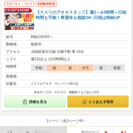
アルバイト・パート
未経験者歓迎
【クスリのアオキスタッフ】週2～&3時間～◎短
時間も可能！希望休も相談OK♪日祝は時給UP
給与
時給1054円～
勤務地
能美市
アクセス
北陸鉄道石川線 日御子駅 車 13分
シフト
週2日以上 1日3時間以上
時間帯
早朝
朝
昼
夕方
夜
夜勤
面接地
応募先
クスリのアオキ サンパーク辰口店
募集終了日時：8月23日
掲載終了まであと15日
詳細を見る
とりあえず保存
1ページ（全2ページ中）
前のページ
次のページ