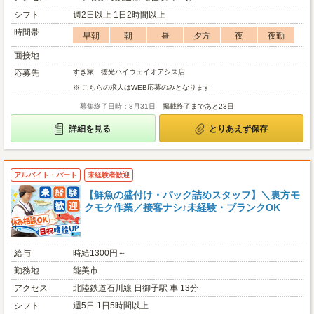
シフト
週2日以上 1日2時間以上
時間帯
早朝
朝
昼
夕方
夜
夜勤
面接地
応募先
すき家 徳光ハイウェイオアシス店
※ こちらの求人はWEB応募のみとなります
募集終了日時：8月31日
掲載終了まであと23日
詳細を見る
とりあえず保存
アルバイト・パート
未経験者歓迎
【鮮魚の盛付け・パック詰めスタッフ】＼裏方モ
クモク作業／接客ナシ♪未経験・ブランクOK
給与
時給1300円～
勤務地
能美市
アクセス
北陸鉄道石川線 日御子駅 車 13分
シフト
週5日 1日5時間以上