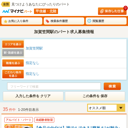
見つけようあなたにぴったりのパート
0
甲信越・北陸
お気に入り条件
検索条件履歴
閲覧履歴
加賀笠間駅のパート求人募集情報
加賀笠間駅
指定なし
指定なし
入力した条件を クリア
この条件を 保存
35
件中
1-20件目表示
アルバイト・パート
未経験者歓迎