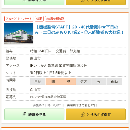
アルバイト・パート
短期
未経験者歓迎
【機械整備STAFF】20～40代活躍中★平日の
み・土日のみもＯＫ♪週2～◎未経験者も大歓迎！
給与
時給1340円～＋交通費一部支給
勤務地
白山市
アクセス
IRいしかわ鉄道線 加賀笠間駅 車 6分
シフト
週2日以上 1日7.5時間以上
時間帯
早朝
朝
昼
夕方
夜
夜勤
面接地
白山市
応募先
わらべや日洋食品 北陸工場
募集終了日時：8月20日
掲載終了まであと12日
詳細を見る
とりあえず保存