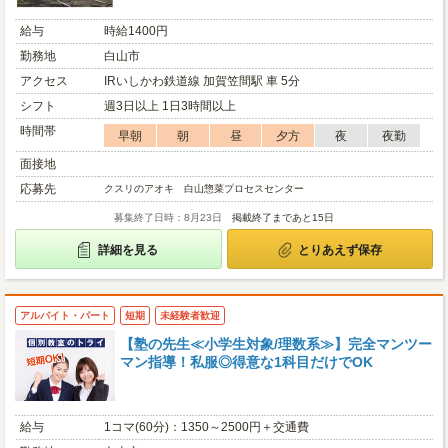
給与
時給1400円
勤務地
白山市
アクセス
IRいしかわ鉄道線 加賀笠間駅 車 5分
シフト
週3日以上 1日3時間以上
時間帯
早朝
朝
昼
夕方
夜
夜勤
面接地
応募先
クスリのアオキ 白山惣菜プロセスセンター
募集終了日時：8月23日
掲載終了まであと15日
詳細を見る
とりあえず保存
アルバイト・パート
短期
未経験者歓迎
【塾の先生≪小学生対象/理数系≫】完全マンツー
マン指導！私服◎得意な1科目だけでOK
給与
1コマ(60分)：1350～2500円＋交通費