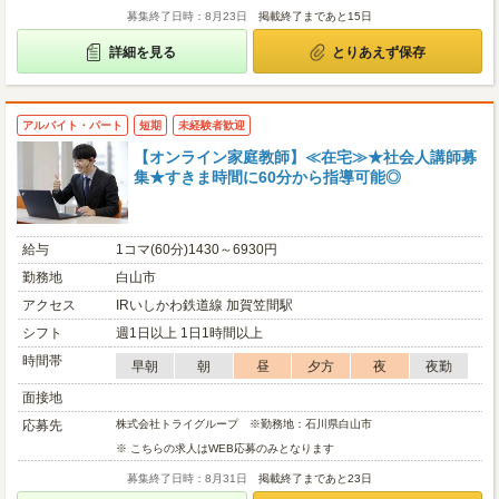
募集終了日時：8月23日
掲載終了まであと15日
詳細を見る
とりあえず保存
アルバイト・パート
短期
未経験者歓迎
【オンライン家庭教師】≪在宅≫★社会人講師募
集★すきま時間に60分から指導可能◎
給与
1コマ(60分)1430～6930円
勤務地
白山市
アクセス
IRいしかわ鉄道線 加賀笠間駅
シフト
週1日以上 1日1時間以上
時間帯
早朝
朝
昼
夕方
夜
夜勤
面接地
応募先
株式会社トライグループ ※勤務地：石川県白山市
※ こちらの求人はWEB応募のみとなります
募集終了日時：8月31日
掲載終了まであと23日