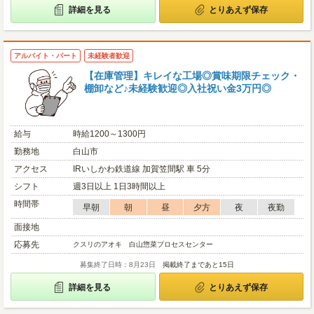
詳細を見る
とりあえず保存
アルバイト・パート
未経験者歓迎
【在庫管理】キレイな工場◎賞味期限チェック・
棚卸など♪未経験歓迎◎入社祝い金3万円◎
給与
時給1200～1300円
勤務地
白山市
アクセス
IRいしかわ鉄道線 加賀笠間駅 車 5分
シフト
週3日以上 1日3時間以上
時間帯
早朝
朝
昼
夕方
夜
夜勤
面接地
応募先
クスリのアオキ 白山惣菜プロセスセンター
募集終了日時：8月23日
掲載終了まであと15日
詳細を見る
とりあえず保存