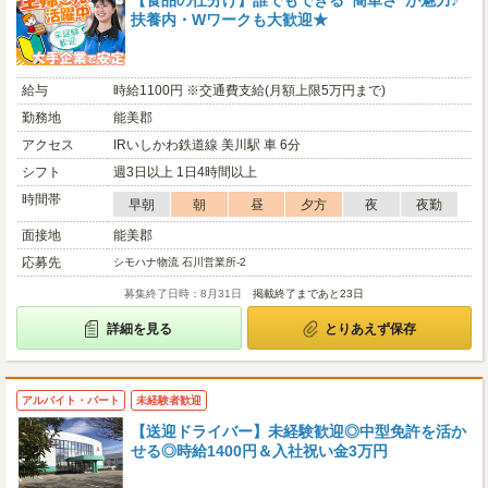
【食品の仕分け】誰でもできる”簡単さ”が魅力♪
扶養内・Wワークも大歓迎★
給与
時給1100円 ※交通費支給(月額上限5万円まで)
勤務地
能美郡
アクセス
IRいしかわ鉄道線 美川駅 車 6分
シフト
週3日以上 1日4時間以上
時間帯
早朝
朝
昼
夕方
夜
夜勤
面接地
能美郡
応募先
シモハナ物流 石川営業所-2
募集終了日時：8月31日
掲載終了まであと23日
詳細を見る
とりあえず保存
アルバイト・パート
未経験者歓迎
【送迎ドライバー】未経験歓迎◎中型免許を活か
せる◎時給1400円＆入社祝い金3万円