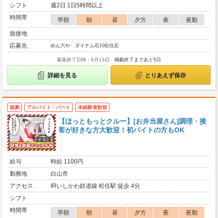
シフト
週2日 1日5時間以上
時間帯
早朝
朝
昼
夕方
夜
夜勤
面接地
応募先
めん六や ダイナム石川松任店
募集終了日時：8月13日
掲載終了まであと5日
詳細を見る
とりあえず保存
急募
アルバイト・パート
未経験者歓迎
【ほっともっとクルー】[お弁当屋さん]調理・接
客が好きな方大歓迎！初バイトの方もOK
給与
時給 1100円
勤務地
白山市
アクセス
IRいしかわ鉄道線 松任駅 徒歩 4分
シフト
時間帯
早朝
朝
昼
夕方
夜
夜勤