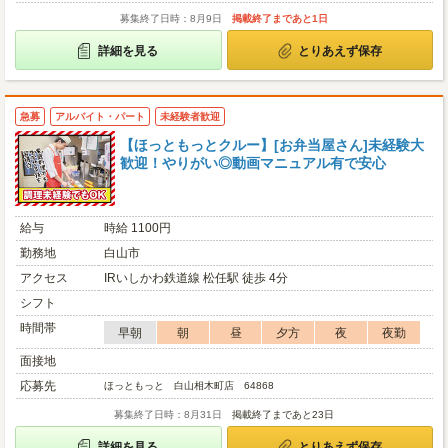
募集終了日時：8月9日
掲載終了まであと1日
詳細を見る
とりあえず保存
急募
アルバイト・パート
未経験者歓迎
【ほっともっとクルー】[お弁当屋さん]未経験大
歓迎！やりがい◎動画マニュアル有で安心
給与
時給 1100円
勤務地
白山市
アクセス
IRいしかわ鉄道線 松任駅 徒歩 4分
シフト
時間帯
早朝
朝
昼
夕方
夜
夜勤
面接地
応募先
ほっともっと 白山相木町店 64868
募集終了日時：8月31日
掲載終了まであと23日
詳細を見る
とりあえず保存