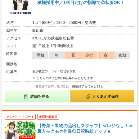
積極採用中／1科目だけの指導で◎私服OK！
給与
1コマ(60分)：1350～2500円＋交通費
勤務地
白山市
アクセス
IRいしかわ鉄道線 松任駅
シフト
週1日以上 1日1時間以上
時間帯
早朝
朝
昼
夕方
夜
夜勤
面接地
応募先
個別教室のトライ 松任駅前校
※ こちらの求人はWEB応募のみとなります
募集終了日時：8月31日
掲載終了まであと23日
詳細を見る
とりあえず保存
アルバイト・パート
未経験者歓迎
【野菜・果物の品出しスタッフ】≪レジなし！≫
裏方モクモク作業◎日祝時給アップ★