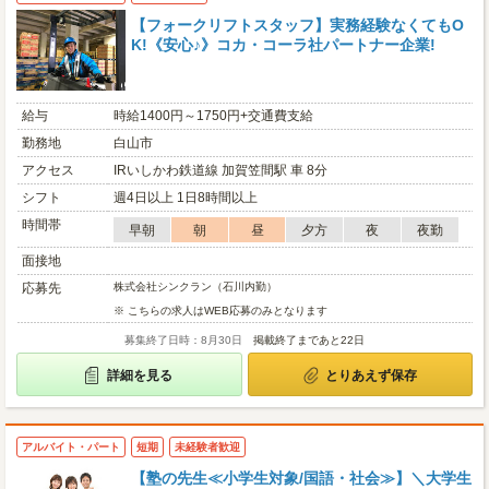
【フォークリフトスタッフ】実務経験なくてもO
K!《安心♪》コカ・コーラ社パートナー企業!
給与
時給1400円～1750円+交通費支給
勤務地
白山市
アクセス
IRいしかわ鉄道線 加賀笠間駅 車 8分
シフト
週4日以上 1日8時間以上
時間帯
早朝
朝
昼
夕方
夜
夜勤
面接地
応募先
株式会社シンクラン（石川内勤）
※ こちらの求人はWEB応募のみとなります
募集終了日時：8月30日
掲載終了まであと22日
詳細を見る
とりあえず保存
アルバイト・パート
短期
未経験者歓迎
【塾の先生≪小学生対象/国語・社会≫】＼大学生