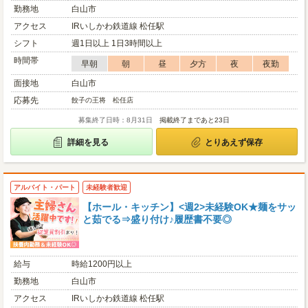
勤務地
白山市
アクセス
IRいしかわ鉄道線 松任駅
シフト
週1日以上 1日3時間以上
時間帯
早朝
朝
昼
夕方
夜
夜勤
面接地
白山市
応募先
餃子の王将 松任店
募集終了日時：8月31日
掲載終了まであと23日
詳細を見る
とりあえず保存
アルバイト・パート
未経験者歓迎
【ホール・キッチン】<週2>未経験OK★麺をサッ
と茹でる⇒盛り付け♪履歴書不要◎
給与
時給1200円以上
勤務地
白山市
アクセス
IRいしかわ鉄道線 松任駅