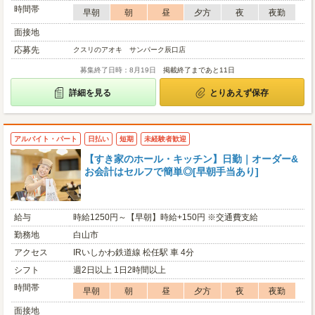
時間帯
早朝
朝
昼
夕方
夜
夜勤
面接地
応募先
クスリのアオキ サンパーク辰口店
募集終了日時：8月19日
掲載終了まであと11日
詳細を見る
とりあえず保存
アルバイト・パート
日払い
短期
未経験者歓迎
【すき家のホール・キッチン】日勤｜オーダー&
お会計はセルフで簡単◎[早朝手当あり]
給与
時給1250円～【早朝】時給+150円 ※交通費支給
勤務地
白山市
アクセス
IRいしかわ鉄道線 松任駅 車 4分
シフト
週2日以上 1日2時間以上
時間帯
早朝
朝
昼
夕方
夜
夜勤
面接地