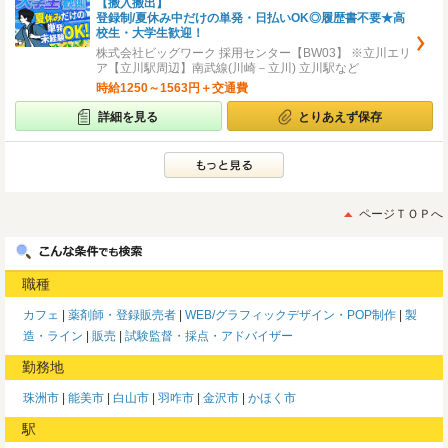
【搬入搬出】
登録制/夏休み中だけの単発・日払いOK◎履歴書不要★高
校生・大学生歓迎！
株式会社ビッグワーク 採用センター【BW03】 ※立川エリ
ア【立川駅周辺】南武線(川崎－立川) 立川駅など
時給1250～1563円＋交通費
詳細を見る
とりあえず保存
ページＴＯＰへ
職種
カフェ
薬剤師・登録販売者
WEB/グラフィックデザイン・POP制作
製
造・ライン
販売
試験監督・採点・アドバイザー
勤務地
珠洲市
能美市
白山市
羽咋市
金沢市
かほく市
駅