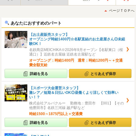
最
最
初
後
ページＴＯＰへ
へ
へ
あなたにおすすめのパート
【お土産販売スタッフ】
オープニング時給1400円☆名駅直結のお土産屋さん◎未経
験OK！
名鉄商店MEICHIKA※2026年9月オープン【名駅東口（桜
通口）】近鉄名古屋線 近鉄名古屋駅など
オープニング：時給1400円 通常：時給1200円～＋交通
費全額支給
詳細を見る
とりあえず保存
【スポーツ大会運営スタッフ】
激レア／短期＆日払いOK◎昼働くより涼しくて効率い
い！？
株式会社アルバクルー 勤務地：豊田市 【001】【その
他豊田市】名鉄三河線 越戸駅など
時給1500～1875円以上＋交通費
詳細を見る
とりあえず保存