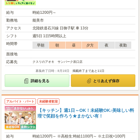
給与
時給1200円～
勤務地
能美市
アクセス
北陸鉄道石川線 日御子駅 車 13分
シフト
週5日 1日5時間以上
時間帯
早朝
朝
昼
夕方
夜
夜勤
面接地
応募先
クスリのアオキ サンパーク辰口店
募集終了日時：8月19日
掲載終了まであと11日
詳細を見る
とりあえず保存
アルバイト・パート
未経験者歓迎
【キッチン】週1日～OK！未経験OK♪美味しい料
理で笑顔を作ろう★まかない有！
給与
時給1200円～ ※高校生:時給1100円～ ※土日祝+100円