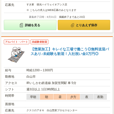
応募先
すき家 徳光ハイウェイオアシス店
※ こちらの求人はWEB応募のみとなります
募集終了日時：8月31日
掲載終了まであと23日
詳細を見る
とりあえず保存
アルバイト・パート
未経験者歓迎
【惣菜加工】キレイな工場で働こう◎無料送迎バ
スあり♪未経験も歓迎！入社祝い金3万円◎
給与
時給1200～1300円
勤務地
白山市
アクセス
IRいしかわ鉄道線 加賀笠間駅 車 5分
シフト
週3日以上 1日3時間以上
時間帯
早朝
朝
昼
夕方
夜
夜勤
面接地
応募先
クスリのアオキ 白山惣菜プロセスセンター