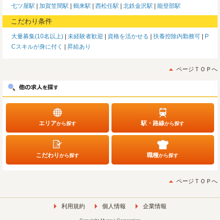
七ツ屋駅
加賀笠間駅
鶴来駅
西松任駅
北鉄金沢駅
能登部駅
こだわり条件
大量募集(10名以上)
未経験者歓迎
資格を活かせる
扶養控除内勤務可
P
Cスキルが身に付く
昇給あり
ページＴＯＰへ
エリア
駅・路線
から探す
から探す
こだわり
職種
から探す
から探す
ページＴＯＰへ
利用規約
個人情報
企業情報