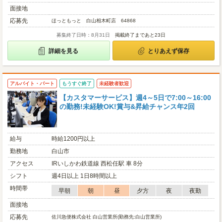
面接地
応募先
ほっともっと 白山相木町店 64868
募集終了日時：8月31日
掲載終了まであと23日
詳細を見る
とりあえず保存
アルバイト・パート
もうすぐ終了
未経験者歓迎
【カスタマーサービス】週4～5日で7:00～16:00
の勤務!未経験OK!賞与&昇給チャンス年2回
給与
時給1200円以上
勤務地
白山市
アクセス
IRいしかわ鉄道線 西松任駅 車 8分
シフト
週4日以上 1日8時間以上
時間帯
早朝
朝
昼
夕方
夜
夜勤
面接地
応募先
佐川急便株式会社 白山営業所(勤務先:白山営業所)