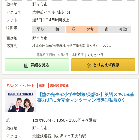
勤務地
野々市市
アクセス
大学前バス停~徒歩1分
シフト
週5日 1日4.5時間以上
時間帯
早朝
朝
昼
夕方
夜
夜勤
面接地
野々市市
応募先
株式会社 学侑社[勤務地:金沢工業大学 扇が丘キャンパス]
募集終了日時：9月3日
掲載終了まであと27日
詳細を見る
とりあえず保存
アルバイト・パート
短期
未経験者歓迎
【塾の先生≪小学生対象/英語≫】英語スキル&基
礎力UPに★完全マンツーマン指導◎私服OK
給与
1コマ(60分)：1350～2500円＋交通費
勤務地
野々市市
アクセス
北陸鉄道石川線 野々市工大前駅