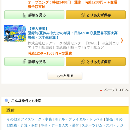
オープニング：時給1400円 通常：時給1200円～＋交通
費全額支給
詳細を見る
とりあえず保存
【搬入搬出】
登録制/夏休み中だけの単発・日払いOK◎履歴書不要★高
校生・大学生歓迎！
株式会社ビッグワーク 採用センター【BW03】 ※立川エリ
ア【立川駅周辺】南武線(川崎－立川) 立川駅など
時給1250～1563円＋交通費
詳細を見る
とりあえず保存
ページＴＯＰへ
職種
その他オフィスワーク・事務
ホテル・ブライダル・トラベル
販売
その
他医療・介護・保育
事務・データ入力・受付
スポーツジム・スパ・レジ