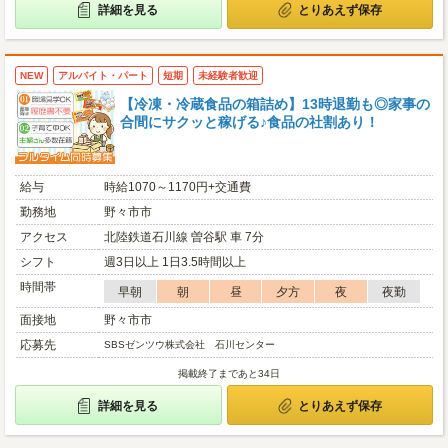
詳細を見る
とりあえず保存
NEW
アルバイト・パート
短期
未経験者歓迎
【冷凍・冷蔵食品の箱詰め】13時退勤も◎家事の
合間にサクッと稼げる♪食品の社割あり！
給与
時給1070～1170円+交通費
勤務地
野々市市
アクセス
北陸鉄道石川線 曽谷駅 車 7分
シフト
週3日以上 1日3.5時間以上
時間帯
早朝
朝
昼
夕方
夜
夜勤
面接地
野々市市
応募先
SBSゼンツウ株式会社 石川センター
掲載終了まであと34日
詳細を見る
とりあえず保存