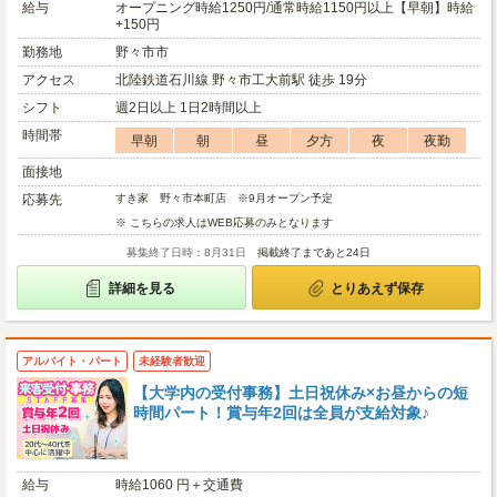
給与
オープニング時給1250円/通常時給1150円以上【早朝】時給
+150円
勤務地
野々市市
アクセス
北陸鉄道石川線 野々市工大前駅 徒歩 19分
シフト
週2日以上 1日2時間以上
時間帯
早朝
朝
昼
夕方
夜
夜勤
面接地
応募先
すき家 野々市本町店 ※9月オープン予定
※ こちらの求人はWEB応募のみとなります
募集終了日時：8月31日
掲載終了まであと24日
詳細を見る
とりあえず保存
アルバイト・パート
未経験者歓迎
【大学内の受付事務】土日祝休み×お昼からの短
時間パート！賞与年2回は全員が支給対象♪
給与
時給1060 円＋交通費