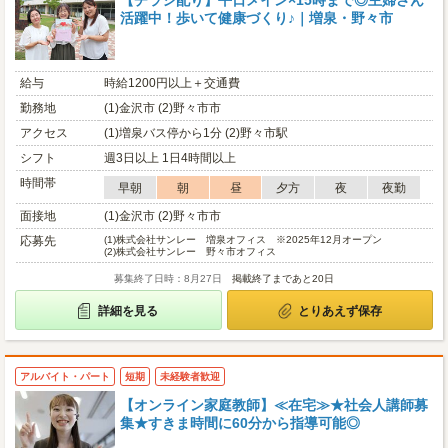
【チラシ配り】平日メイン×15時まで◎主婦さん
活躍中！歩いて健康づくり♪｜増泉・野々市
給与
時給1200円以上＋交通費
勤務地
(1)金沢市 (2)野々市市
アクセス
(1)増泉バス停から1分 (2)野々市駅
シフト
週3日以上 1日4時間以上
時間帯
早朝
朝
昼
夕方
夜
夜勤
面接地
(1)金沢市 (2)野々市市
応募先
(1)
株式会社サンレー 増泉オフィス ※2025年12月オープン
(2)
株式会社サンレー 野々市オフィス
募集終了日時：8月27日
掲載終了まであと20日
詳細を見る
とりあえず保存
アルバイト・パート
短期
未経験者歓迎
【オンライン家庭教師】≪在宅≫★社会人講師募
集★すきま時間に60分から指導可能◎