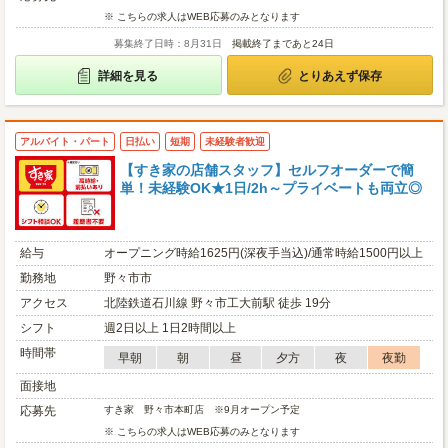
※ こちらの求人はWEB応募のみとなります
募集終了日時：8月31日
掲載終了まであと24日
詳細を見る
とりあえず保存
アルバイト・パート
日払い
短期
未経験者歓迎
【すき家の店舗スタッフ】セルフオーダーで簡
単！未経験OK★1日/2h～プライベートも両立◎
給与
オープニング時給1625円(深夜手当込)/通常時給1500円以上
勤務地
野々市市
アクセス
北陸鉄道石川線 野々市工大前駅 徒歩 19分
シフト
週2日以上 1日2時間以上
時間帯
早朝
朝
昼
夕方
夜
夜勤
面接地
応募先
すき家 野々市本町店 ※9月オープン予定
※ こちらの求人はWEB応募のみとなります