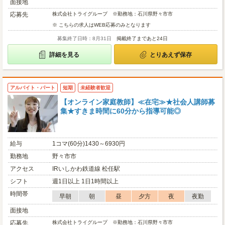
面接地
応募先
株式会社トライグループ ※勤務地：石川県野々市市
※ こちらの求人はWEB応募のみとなります
募集終了日時：8月31日
掲載終了まであと24日
詳細を見る
とりあえず保存
アルバイト・パート
短期
未経験者歓迎
【オンライン家庭教師】≪在宅≫★社会人講師募
集★すきま時間に60分から指導可能◎
給与
1コマ(60分)1430～6930円
勤務地
野々市市
アクセス
IRいしかわ鉄道線 松任駅
シフト
週1日以上 1日1時間以上
時間帯
早朝
朝
昼
夕方
夜
夜勤
面接地
応募先
株式会社トライグループ ※勤務地：石川県野々市市