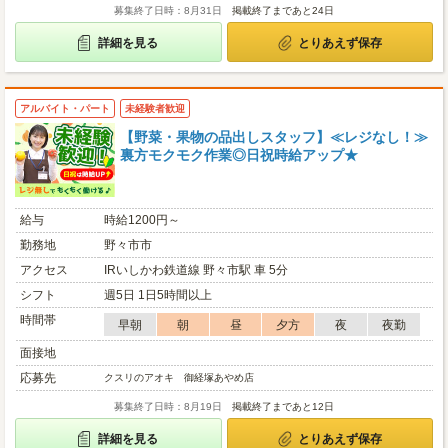
募集終了日時：8月31日
掲載終了まであと24日
詳細を見る
とりあえず保存
アルバイト・パート
未経験者歓迎
【野菜・果物の品出しスタッフ】≪レジなし！≫
裏方モクモク作業◎日祝時給アップ★
給与
時給1200円～
勤務地
野々市市
アクセス
IRいしかわ鉄道線 野々市駅 車 5分
シフト
週5日 1日5時間以上
時間帯
早朝
朝
昼
夕方
夜
夜勤
面接地
応募先
クスリのアオキ 御経塚あやめ店
募集終了日時：8月19日
掲載終了まであと12日
詳細を見る
とりあえず保存