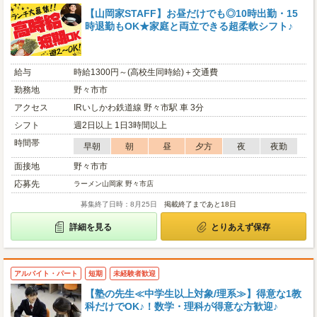
【山岡家STAFF】お昼だけでも◎10時出勤・15
時退勤もOK★家庭と両立できる超柔軟シフト♪
給与
時給1300円～(高校生同時給)＋交通費
勤務地
野々市市
アクセス
IRいしかわ鉄道線 野々市駅 車 3分
シフト
週2日以上 1日3時間以上
時間帯
早朝
朝
昼
夕方
夜
夜勤
面接地
野々市市
応募先
ラーメン山岡家 野々市店
募集終了日時：8月25日
掲載終了まであと18日
詳細を見る
とりあえず保存
アルバイト・パート
短期
未経験者歓迎
【塾の先生≪中学生以上対象/理系≫】得意な1教
科だけでOK♪！数学・理科が得意な方歓迎♪