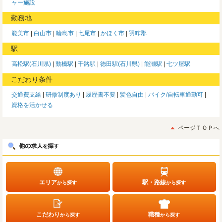
ャー施設
勤務地
能美市
白山市
輪島市
七尾市
かほく市
羽咋郡
駅
高松駅(石川県)
動橋駅
千路駅
徳田駅(石川県)
能瀬駅
七ツ屋駅
こだわり条件
交通費支給
研修制度あり
履歴書不要
髪色自由
バイク/自転車通勤可
資格を活かせる
ページＴＯＰへ
エリア
駅・路線
から探す
から探す
こだわり
職種
から探す
から探す