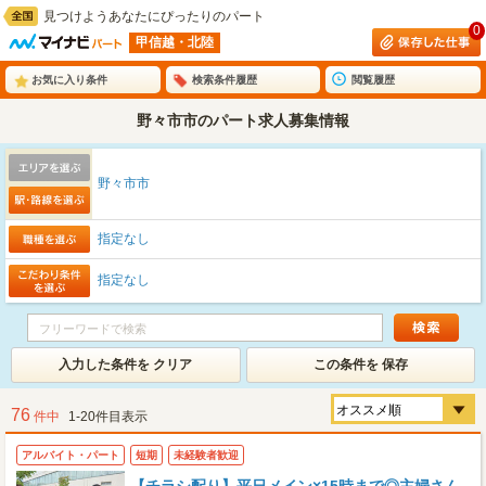
見つけようあなたにぴったりのパート
0
甲信越・北陸
お気に入り条件
検索条件履歴
閲覧履歴
野々市市のパート求人募集情報
野々市市
指定なし
指定なし
入力した条件を クリア
この条件を 保存
76
件中
1-20件目表示
アルバイト・パート
短期
未経験者歓迎