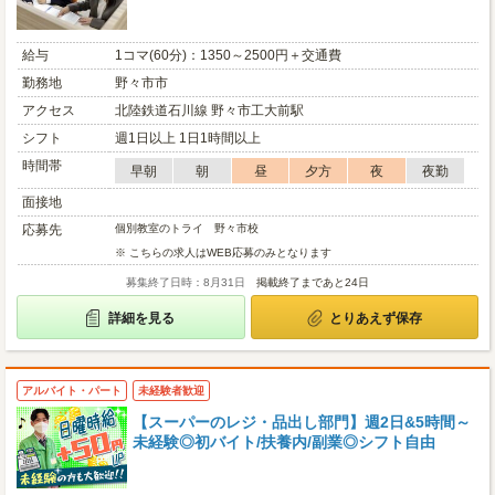
給与
1コマ(60分)：1350～2500円＋交通費
勤務地
野々市市
アクセス
北陸鉄道石川線 野々市工大前駅
シフト
週1日以上 1日1時間以上
時間帯
早朝
朝
昼
夕方
夜
夜勤
面接地
応募先
個別教室のトライ 野々市校
※ こちらの求人はWEB応募のみとなります
募集終了日時：8月31日
掲載終了まであと24日
詳細を見る
とりあえず保存
アルバイト・パート
未経験者歓迎
【スーパーのレジ・品出し部門】週2日&5時間～
未経験◎初バイト/扶養内/副業◎シフト自由