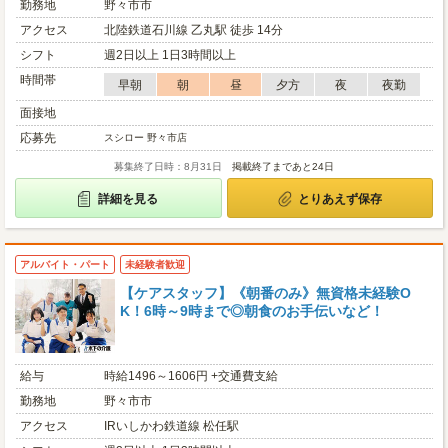
勤務地
野々市市
アクセス
北陸鉄道石川線 乙丸駅 徒歩 14分
シフト
週2日以上 1日3時間以上
時間帯
早朝
朝
昼
夕方
夜
夜勤
面接地
応募先
スシロー 野々市店
募集終了日時：8月31日
掲載終了まであと24日
詳細を見る
とりあえず保存
アルバイト・パート
未経験者歓迎
【ケアスタッフ】《朝番のみ》無資格未経験O
K！6時～9時まで◎朝食のお手伝いなど！
給与
時給1496～1606円 +交通費支給
勤務地
野々市市
アクセス
IRいしかわ鉄道線 松任駅