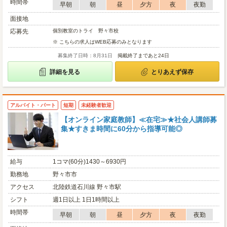
時間帯
早朝
朝
昼
夕方
夜
夜勤
面接地
応募先
個別教室のトライ 野々市校
※ こちらの求人はWEB応募のみとなります
募集終了日時：8月31日
掲載終了まであと24日
詳細を見る
とりあえず保存
アルバイト・パート
短期
未経験者歓迎
【オンライン家庭教師】≪在宅≫★社会人講師募
集★すきま時間に60分から指導可能◎
給与
1コマ(60分)1430～6930円
勤務地
野々市市
アクセス
北陸鉄道石川線 野々市駅
シフト
週1日以上 1日1時間以上
時間帯
早朝
朝
昼
夕方
夜
夜勤