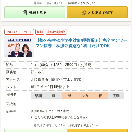
募集終了日時：8月31日
掲載終了まであと24日
詳細を見る
とりあえず保存
アルバイト・パート
短期
未経験者歓迎
【塾の先生≪小学生対象/理数系≫】完全マンツー
マン指導！私服◎得意な1科目だけでOK
給与
1コマ(60分)：1350～2500円＋交通費
勤務地
野々市市
アクセス
北陸鉄道石川線 野々市工大前駅
シフト
週1日以上 1日1時間以上
時間帯
早朝
朝
昼
夕方
夜
夜勤
面接地
応募先
個別教室のトライ 野々市校
※ こちらの求人はWEB応募のみとなります
募集終了日時：8月31日
掲載終了まであと24日