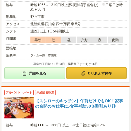
給与
時給1055～1319円以上(深夜割増手当含む) ※日曜日は時
給＋50円
勤務地
野々市市
アクセス
北陸鉄道石川線 四十万駅 車 5分
シフト
週2日以上 1日5時間以上
時間帯
早朝
朝
昼
夕方
夜
夜勤
面接地
応募先
ラ・ムー野々市南店
募集終了日時：8月23日
掲載終了まであと16日
詳細を見る
とりあえず保存
アルバイト・パート
未経験者歓迎
【スシローのキッチン】午前だけでもOK！家事
の合間のお仕事に♪食事補助30％割引あり◎
給与
時給1110～1388円 以上 ≪土日祝は時給UP≫