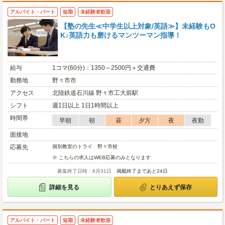
アルバイト・パート
短期
未経験者歓迎
【塾の先生≪中学生以上対象/英語≫】未経験もO
K♪英語力も磨けるマンツーマン指導！
給与
1コマ(60分)：1350～2500円＋交通費
勤務地
野々市市
アクセス
北陸鉄道石川線 野々市工大前駅
シフト
週1日以上 1日1時間以上
時間帯
早朝
朝
昼
夕方
夜
夜勤
面接地
応募先
個別教室のトライ 野々市校
※ こちらの求人はWEB応募のみとなります
募集終了日時：8月31日
掲載終了まであと24日
詳細を見る
とりあえず保存
アルバイト・パート
短期
未経験者歓迎