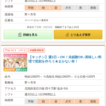
シフト
週2日以上 1日3時間以上
時間帯
早朝
朝
昼
夕方
夜
夜勤
面接地
野々市市
応募先
スーパーびゅー蓮花寺
募集終了日時：8月31日
掲載終了まであと24日
詳細を見る
とりあえず保存
アルバイト・パート
未経験者歓迎
【キッチン】週3日～OK！未経験OK♪美味しい料
理で笑顔を作ろう★まかない有！
給与
時給1080円～ ※高校生:時給1060円～ ※土日祝+100円
勤務地
野々市市
アクセス
北陸鉄道石川線 四十万駅 徒歩 6分
シフト
週3日以上 1日3時間以上
時間帯
早朝
朝
昼
夕方
夜
夜勤