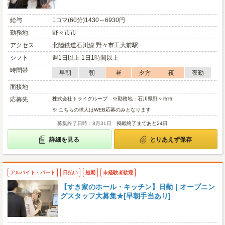
給与
1コマ(60分)1430～6930円
勤務地
野々市市
アクセス
北陸鉄道石川線 野々市工大前駅
シフト
週1日以上 1日1時間以上
時間帯
早朝
朝
昼
夕方
夜
夜勤
面接地
応募先
株式会社トライグループ ※勤務地：石川県野々市市
※ こちらの求人はWEB応募のみとなります
募集終了日時：8月31日
掲載終了まであと24日
詳細を見る
とりあえず保存
アルバイト・パート
日払い
短期
未経験者歓迎
【すき家のホール・キッチン】日勤｜オープニン
グスタッフ大募集★[早朝手当あり]