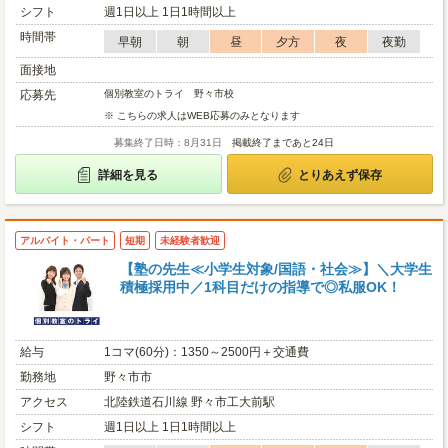
シフト
週1日以上 1日1時間以上
時間帯
早朝
朝
昼
夕方
夜
夜勤
面接地
応募先
個別教室のトライ 野々市校
※ こちらの求人はWEB応募のみとなります
募集終了日時：8月31日
掲載終了まであと24日
詳細を見る
とりあえず保存
アルバイト・パート
短期
未経験者歓迎
【塾の先生≪小学生対象/国語・社会≫】＼大学生
積極採用中／1科目だけの指導で◎私服OK！
給与
1コマ(60分)：1350～2500円＋交通費
勤務地
野々市市
アクセス
北陸鉄道石川線 野々市工大前駅
シフト
週1日以上 1日1時間以上