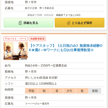
面接地
野々市市
応募先
餃子の王将 野々市新庄店
募集終了日時：8月31日
掲載終了まであと24日
詳細を見る
とりあえず保存
アルバイト・パート
未経験者歓迎
【ケアスタッフ】《土日祝のみ》無資格未経験O
K★週2～Wワークにも◎お仕事復帰歓迎☆
給与
時給1446～1556円 +交通費支給
勤務地
野々市市
アクセス
IRいしかわ鉄道線 松任駅
シフト
週2日以上 1日8時間以上
時間帯
早朝
朝
昼
夕方
夜
夜勤
面接地
野々市市
応募先
スーパーびゅー蓮花寺