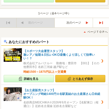
1ページ（全4ページ中）
前のページ
次のページ
最
最
初
後
ページＴＯＰへ
へ
へ
あなたにおすすめのパート
【スポーツ大会運営スタッフ】
激レア／短期＆日払いOK◎昼働くより涼しくて効率い
い！？
株式会社アルバクルー 勤務地：豊田市 【001】【その
他豊田市】名鉄三河線 越戸駅など
時給1500～1875円以上＋交通費
詳細を見る
とりあえず保存
【お土産販売スタッフ】
オープニング時給1400円☆名駅直結のお土産屋さん◎未経
験OK！
名鉄商店MEICHIKA※2026年9月オープン【名駅東口（桜
通口）】近鉄名古屋線 近鉄名古屋駅など