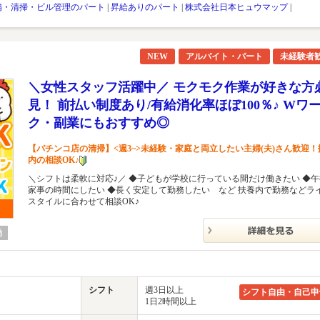
備・清掃・ビル管理のパート
|
昇給ありのパート
|
株式会社日本ヒュウマップ
|
NEW
アルバイト・パート
未経験者
＼女性スタッフ活躍中／ モクモク作業が好きな方
見！ 前払い制度あり/有給消化率ほぼ100％♪ Wワ
ク・副業にもおすすめ◎
【パチンコ店の清掃】<週3~>未経験・家庭と両立したい主婦(夫)さん歓迎！
内の相談OK♪
＼シフトは柔軟に対応♪／ ◆子どもが学校に行っている間だけ働きたい ◆
家事の時間にしたい ◆長く安定して勤務したい など 扶養内で勤務などラ
スタイルに合わせて相談OK♪
勤
シフト
週3日以上
シフト自由・自己申
1日2時間以上