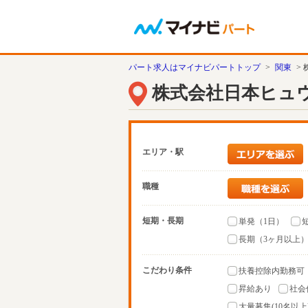
パート求人はマイナビパートトップ
>
関東
>
株式会社日本ヒュ
エリア・駅
職種
短期・長期
単発（1日）
長期（3ヶ月以上
こだわり条件
扶養控除内勤務可
昇給あり
社会
大量募集(10名以上