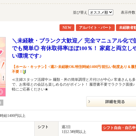
並び替え
表示件
NEW
アルバイト・パート
未経験者
＼未経験・ブランク大歓迎／ 完全マニュアル化で
でも簡単◎ 有休取得率ほぼ100％！ 家庭と両立し
い環境です♪
【ホール・キッチン】<週2>未経験OK/特別時給1400円/前払い制度あり＆履
不要！
≪主婦スタッフ活躍中≫ 麺類・丼の簡単調理と片付けが中心♪ 常連さんも
で、お客様との会話も楽しめるのがポイント！ 履歴書不要でラクラク面接♪
軽にご応募ください★
勤
時給1400円以上
シフト
週2日
シフト自由・自己申
1日2.5時間以上