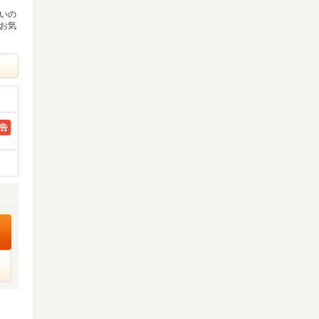
多いの
 お気
告