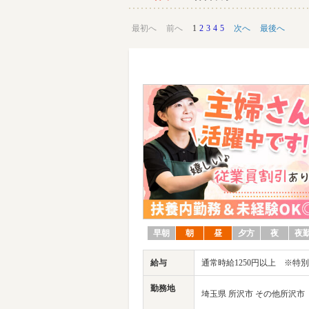
最初へ
前へ
1
2
3
4
5
次へ
最後へ
早朝
朝
昼
夕方
夜
夜
給与
通常時給1250円以上 ※特別
勤務地
埼玉県 所沢市 その他所沢市