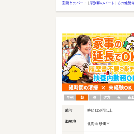
室蘭市のパート
|
厚別駅のパート
|
その他警
早朝
朝
昼
夕方
夜
夜
給与
時給1250円以上
勤務地
北海道 砂川市