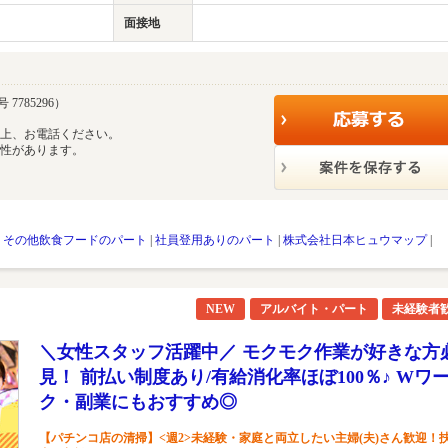
面接地
7785296）
の上、お電話ください。
能性があります。
|
その他飲食フードのパート
|
社員登用ありのパート
|
株式会社日本ヒュウマップ
|
NEW
アルバイト・パート
未経験者
＼女性スタッフ活躍中／ モクモク作業が好きな方
見！ 前払い制度あり/有給消化率ほぼ100％♪ Wワ
ク・副業にもおすすめ◎
【パチンコ店の清掃】<週2>未経験・家庭と両立したい主婦(夫)さん歓迎！