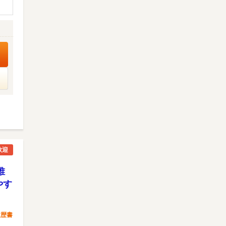
歓迎
誰
やす
履歴書