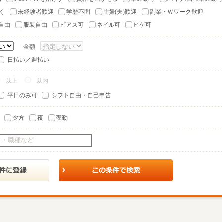
く
未経験者歓迎
学歴不問
主婦(夫)歓迎
副業・Ｗワーク歓迎
自由
服装自由
ピアス可
ネイル可
ヒゲ可
金額
日払い／週払い
以上
以内
平日のみ可
シフト自由・自己申告
夕方
夜
夜勤