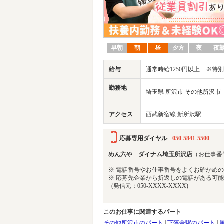
早朝
朝
昼
夕方
夜
夜
給与
通常時給1250円以上 ※特別
勤務地
埼玉県 所沢市 その他所沢市
アクセス
西武新宿線 新所沢駅
応募専用ダイヤル
050-5841-5500
めん六や ダイナム埼玉所沢店
（お仕事番号 
※ 電話番号やお仕事番号をよくお確かめ
※ 応募先企業から折返しの電話がある可
(発信元：050-XXXX-XXXX)
このお仕事に関連するパート
その他所沢市のパート
|
下落合駅のパート
|