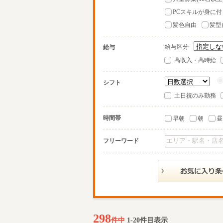
PCスキルが身に付
髪色自由
髪型
給与区分
給与
高収入・高時給
シフト
土日祝のみ勤務
時間帯
早朝
朝
昼
フリーワード
298
件中
1-20件目表示