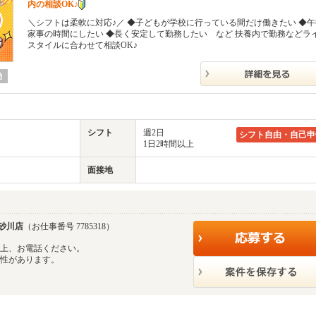
内の相談OK♪
＼シフトは柔軟に対応♪／ ◆子どもが学校に行っている間だけ働きたい ◆
家事の時間にしたい ◆長く安定して勤務したい など 扶養内で勤務などラ
スタイルに合わせて相談OK♪
勤
シフト
週2日
シフト自由・自己申
1日2時間以上
面接地
砂川店
（お仕事番号 7785318）
の上、お電話ください。
能性があります。