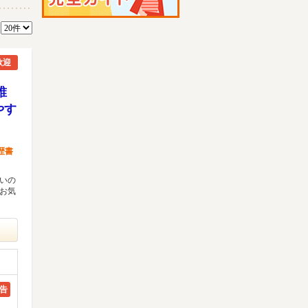
数
歓迎
誰
やす
歴書
多いの
 お気
告