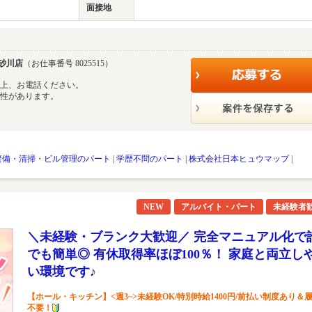
面接地
砂川店
（お仕事番号 8025515）
の上、お電話ください。
能性があります。
警備・清掃・ビル管理のパート
|
学歴不問のパート
|
株式会社日本ヒュウマップ
|
NEW
アルバイト・パート
未経験者
＼未経験・ブランク大歓迎／ 完全マニュアル化で
でも簡単◎ 有休取得率ほぼ100％！ 家庭と両立し
い環境です♪
【ホール・キッチン】<週3~>未経験OK/特別時給1400円/前払い制度あり＆
不要！