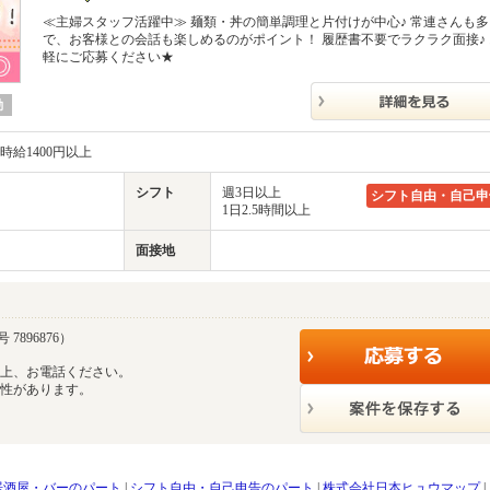
≪主婦スタッフ活躍中≫ 麺類・丼の簡単調理と片付けが中心♪ 常連さんも
で、お客様との会話も楽しめるのがポイント！ 履歴書不要でラクラク面接♪
軽にご応募ください★
勤
時給1400円以上
シフト
週3日以上
シフト自由・自己申
1日2.5時間以上
面接地
7896876）
の上、お電話ください。
能性があります。
居酒屋・バーのパート
|
シフト自由・自己申告のパート
|
株式会社日本ヒュウマップ
|