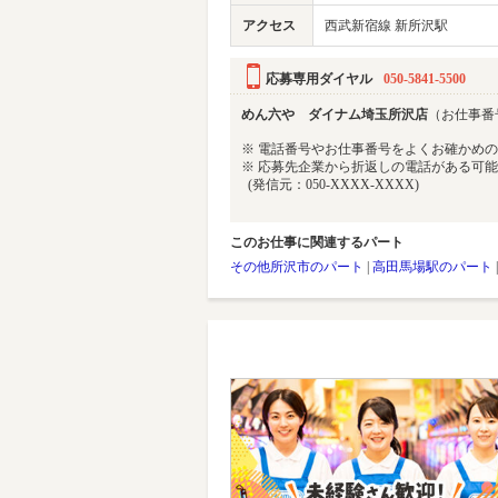
アクセス
西武新宿線 新所沢駅
応募専用ダイヤル
050-5841-5500
めん六や ダイナム埼玉所沢店
（お仕事番号 
※ 電話番号やお仕事番号をよくお確かめ
※ 応募先企業から折返しの電話がある可
(発信元：050-XXXX-XXXX)
このお仕事に関連するパート
その他所沢市のパート
|
高田馬場駅のパート