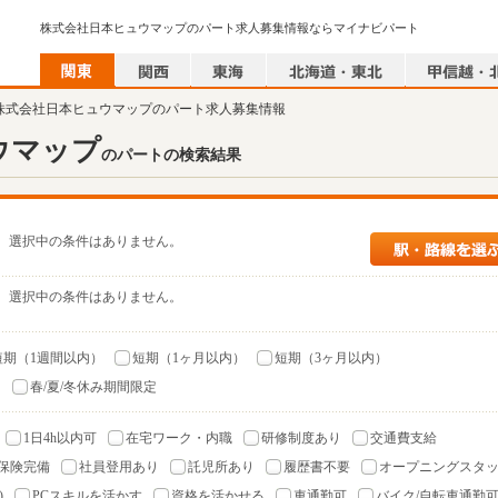
株式会社日本ヒュウマップのパート求人募集情報ならマイナビパート
 株式会社日本ヒュウマップのパート求人募集情報
ウマップ
のパートの検索結果
選択中の条件はありません。
選択中の条件はありません。
短期（1週間以内）
短期（1ヶ月以内）
短期（3ヶ月以内）
）
春/夏/冬休み期間限定
1日4h以内可
在宅ワーク・内職
研修制度あり
交通費支給
保険完備
社員登用あり
託児所あり
履歴書不要
オープニングスタ
)
PCスキルを活かす
資格を活かせる
車通勤可
バイク/自転車通勤