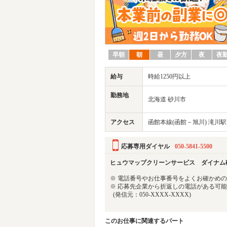
早朝
朝
昼
夕方
夜
夜
給与
時給1250円以上
勤務地
北海道 砂川市
アクセス
函館本線(函館－旭川) 滝川駅
応募専用ダイヤル
050-5841-5500
ヒュウマップクリーンサービス ダイナム
※ 電話番号やお仕事番号をよくお確かめ
※ 応募先企業から折返しの電話がある可
(発信元：050-XXXX-XXXX)
このお仕事に関連するパート