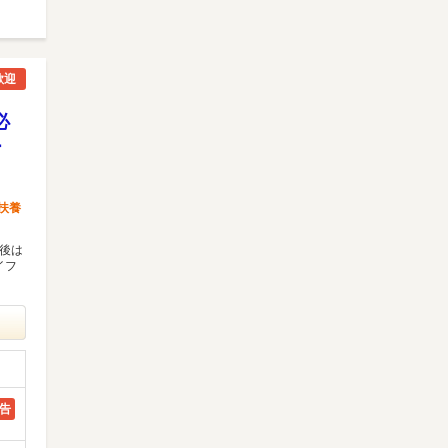
歓迎
必
ー
扶養
午後は
イフ
告