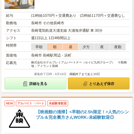
給与
(1)時給1070円＋交通費あり (2)時給1170円＋交通費なし
勤務地
長崎市 その他長崎市
アクセス
長崎電気軌道大浦支線 大浦海岸通駅 車 30分
シフト
週1日以上 1日4時間以上
時間帯
早朝
朝
昼
夕方
夜
夜勤
面接地
長崎市 長崎駅周辺・浜町
応募先
株式会社ホテルプレミアムパートナー（セイビ九州グループ） ※勤務
地：アイランド長崎
募集終了日時：8月18日
掲載終了まであと10日
詳細を見る
とりあえず保存
NEW
アルバイト・パート
未経験者歓迎
【映画館の清掃】<早朝の2.5h限定！>人気のシン
プル＆完全裏方さんWORK♪未経験歓迎◎