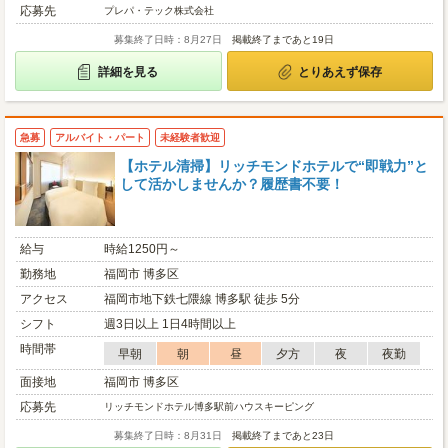
応募先
プレパ・テック株式会社
募集終了日時：8月27日
掲載終了まであと19日
詳細を見る
とりあえず保存
急募
アルバイト・パート
未経験者歓迎
【ホテル清掃】リッチモンドホテルで“即戦力”と
して活かしませんか？履歴書不要！
給与
時給1250円～
勤務地
福岡市 博多区
アクセス
福岡市地下鉄七隈線 博多駅 徒歩 5分
シフト
週3日以上 1日4時間以上
時間帯
早朝
朝
昼
夕方
夜
夜勤
面接地
福岡市 博多区
応募先
リッチモンドホテル博多駅前ハウスキーピング
募集終了日時：8月31日
掲載終了まであと23日