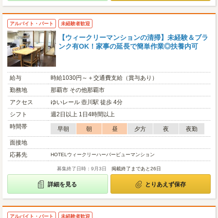
アルバイト・パート
未経験者歓迎
【ウィークリーマンションの清掃】未経験＆ブラ
ンク有OK！家事の延長で簡単作業◎扶養内可
給与
時給1030円～＋交通費支給（賞与あり）
勤務地
那覇市 その他那覇市
アクセス
ゆいレール 壺川駅 徒歩 4分
シフト
週2日以上 1日4時間以上
時間帯
早朝
朝
昼
夕方
夜
夜勤
面接地
応募先
HOTELウィークリーハーバービューマンション
募集終了日時：9月3日
掲載終了まであと26日
詳細を見る
とりあえず保存
アルバイト・パート
未経験者歓迎