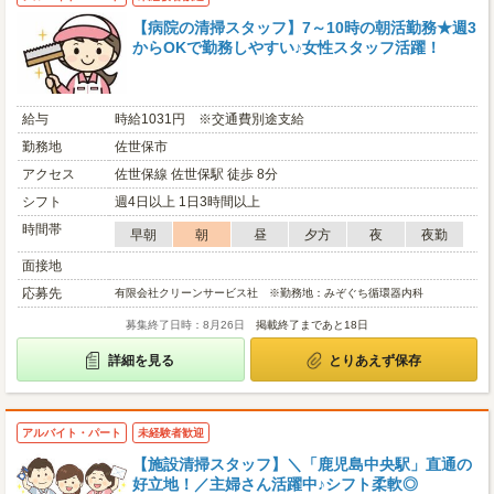
【病院の清掃スタッフ】7～10時の朝活勤務★週3
からOKで勤務しやすい♪女性スタッフ活躍！
給与
時給1031円 ※交通費別途支給
勤務地
佐世保市
アクセス
佐世保線 佐世保駅 徒歩 8分
シフト
週4日以上 1日3時間以上
時間帯
早朝
朝
昼
夕方
夜
夜勤
面接地
応募先
有限会社クリーンサービス社 ※勤務地：みぞぐち循環器内科
募集終了日時：8月26日
掲載終了まであと18日
詳細を見る
とりあえず保存
アルバイト・パート
未経験者歓迎
【施設清掃スタッフ】＼「鹿児島中央駅」直通の
好立地！／主婦さん活躍中♪シフト柔軟◎