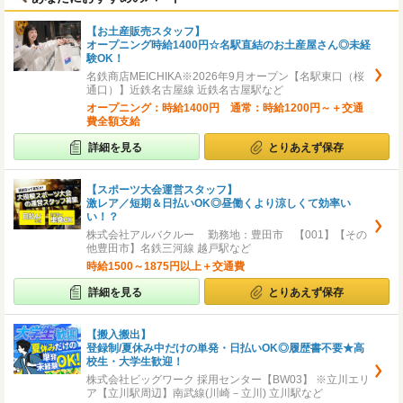
【お土産販売スタッフ】
オープニング時給1400円☆名駅直結のお土産屋さん◎未経
験OK！
名鉄商店MEICHIKA※2026年9月オープン【名駅東口（桜
通口）】近鉄名古屋線 近鉄名古屋駅など
オープニング：時給1400円 通常：時給1200円～＋交通
費全額支給
詳細を見る
とりあえず保存
【スポーツ大会運営スタッフ】
激レア／短期＆日払いOK◎昼働くより涼しくて効率い
い！？
株式会社アルバクルー 勤務地：豊田市 【001】【その
他豊田市】名鉄三河線 越戸駅など
時給1500～1875円以上＋交通費
詳細を見る
とりあえず保存
【搬入搬出】
登録制/夏休み中だけの単発・日払いOK◎履歴書不要★高
校生・大学生歓迎！
株式会社ビッグワーク 採用センター【BW03】 ※立川エリ
ア【立川駅周辺】南武線(川崎－立川) 立川駅など