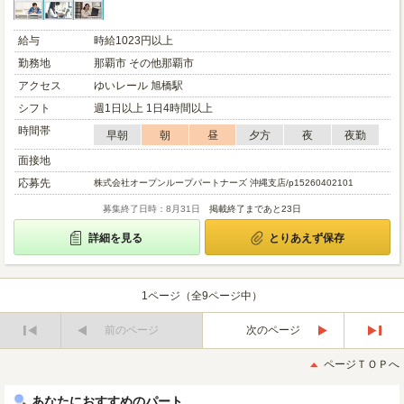
給与
時給1023円以上
勤務地
那覇市 その他那覇市
アクセス
ゆいレール 旭橋駅
シフト
週1日以上 1日4時間以上
時間帯
早朝
朝
昼
夕方
夜
夜勤
面接地
応募先
株式会社オープンループパートナーズ 沖縄支店/p15260402101
募集終了日時：8月31日
掲載終了まであと23日
詳細を見る
とりあえず保存
1ページ（全9ページ中）
前のページ
次のページ
最
最
初
後
ページＴＯＰへ
へ
へ
あなたにおすすめのパート