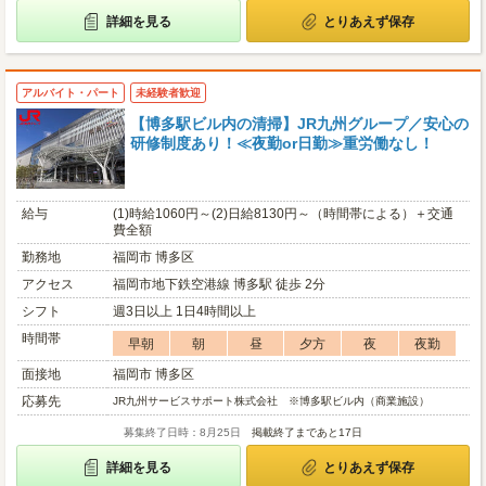
詳細を見る
とりあえず保存
アルバイト・パート
未経験者歓迎
【博多駅ビル内の清掃】JR九州グループ／安心の
研修制度あり！≪夜勤or日勤≫重労働なし！
給与
(1)時給1060円～(2)日給8130円～（時間帯による）＋交通
費全額
勤務地
福岡市 博多区
アクセス
福岡市地下鉄空港線 博多駅 徒歩 2分
シフト
週3日以上 1日4時間以上
時間帯
早朝
朝
昼
夕方
夜
夜勤
面接地
福岡市 博多区
応募先
JR九州サービスサポート株式会社 ※博多駅ビル内（商業施設）
募集終了日時：8月25日
掲載終了まであと17日
詳細を見る
とりあえず保存