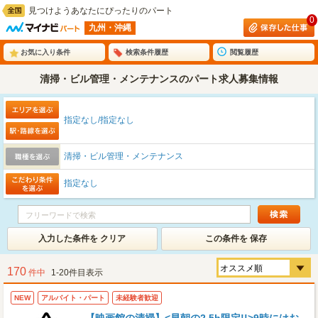
見つけようあなたにぴったりのパート
0
九州・沖縄
お気に入り条件
検索条件履歴
閲覧履歴
清掃・ビル管理・メンテナンスのパート求人募集情報
指定なし/指定なし
清掃・ビル管理・メンテナンス
指定なし
入力した条件を クリア
この条件を 保存
170
件中
1-20件目表示
NEW
アルバイト・パート
未経験者歓迎