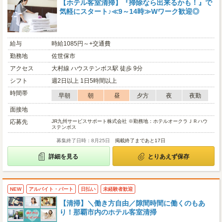
【ホテル客室清掃】『掃除なら出来るかも！』で
気軽にスタート♪≪9～14時≫Wワーク歓迎◎
給与
時給1085円～+交通費
勤務地
佐世保市
アクセス
大村線 ハウステンボス駅 徒歩 9分
シフト
週2日以上 1日5時間以上
時間帯
早朝
朝
昼
夕方
夜
夜勤
面接地
応募先
JR九州サービスサポート株式会社 ※勤務地：ホテルオークラＪＲハウ
ステンボス
募集終了日時：8月25日
掲載終了まであと17日
詳細を見る
とりあえず保存
NEW
アルバイト・パート
日払い
未経験者歓迎
【清掃】＼働き方自由／隙間時間に働くのもあ
り！那覇市内のホテル客室清掃