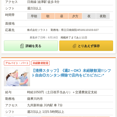
アクセス
日南線 油津駅 徒歩 8分
シフト
週2日以上
時間帯
早朝
朝
昼
夕方
夜
夜勤
面接地
応募先
株式会社ソラスト 勤務地：県立日南病院/4518110103-027
募集終了日時：8月19日
掲載終了まであと11日
詳細を見る
とりあえず保存
アルバイト・パート
未経験者歓迎
【清掃スタッフ】《週2～OK》未経験歓迎!!シフ
ト自由◎カンタン掃除で店内をピカピカに♪*
給与
時給1050円（土日祝手当あり）＋交通費規定支給
勤務地
薩摩川内市
アクセス
九州新幹線 川内駅 車 7分
シフト
週2日以上 1日5.5時間以上