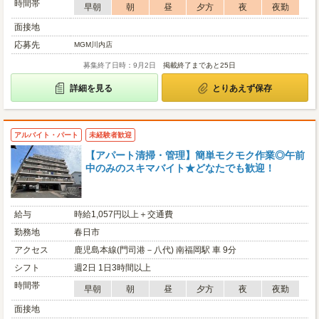
時間帯
早朝
朝
昼
夕方
夜
夜勤
面接地
応募先
MGM川内店
募集終了日時：9月2日
掲載終了まであと25日
詳細を見る
とりあえず保存
アルバイト・パート
未経験者歓迎
【アパート清掃・管理】簡単モクモク作業◎午前
中のみのスキマバイト★どなたでも歓迎！
給与
時給1,057円以上＋交通費
勤務地
春日市
アクセス
鹿児島本線(門司港－八代) 南福岡駅 車 9分
シフト
週2日 1日3時間以上
時間帯
早朝
朝
昼
夕方
夜
夜勤
面接地