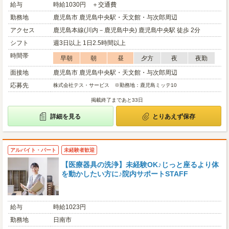
給与
時給1030円 ＋交通費
勤務地
鹿児島市 鹿児島中央駅・天文館・与次郎周辺
アクセス
鹿児島本線(川内－鹿児島中央) 鹿児島中央駅 徒歩 2分
シフト
週3日以上 1日2.5時間以上
時間帯
早朝
朝
昼
夕方
夜
夜勤
面接地
鹿児島市 鹿児島中央駅・天文館・与次郎周辺
応募先
株式会社テス・サービス ※勤務地：鹿児島ミッテ10
掲載終了まであと33日
詳細を見る
とりあえず保存
アルバイト・パート
未経験者歓迎
【医療器具の洗浄】未経験OK♪じっと座るより体
を動かしたい方に♪院内サポートSTAFF
給与
時給1023円
勤務地
日南市