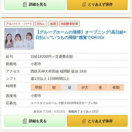
詳細を見る
とりあえず保存
アルバイト・パート
日払い
短期
未経験者歓迎
【グループホームの清掃】オープニング!高日給×
日払い♪"いつもの掃除"感覚でOK!/Gi
給与
日給18200円＋交通費全額
勤務地
小郡市
アクセス
西鉄天神大牟田線 端間駅 徒歩 18分
シフト
週1日以上 1日8時間以上
時間帯
早朝
朝
昼
夕方
夜
夜勤
面接地
小郡市
応募先
ユースタイルホーム 小郡※2026年8月オープン/Gi
募集終了日時：8月23日
掲載終了まであと15日
詳細を見る
とりあえず保存