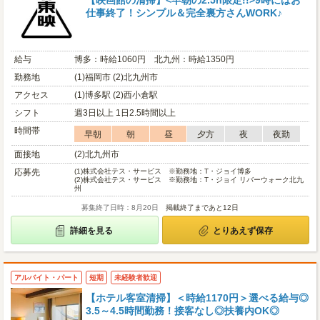
【映画館の清掃】<早朝の2.5h限定!!>9時にはお
仕事終了！シンプル＆完全裏方さんWORK♪
給与
博多：時給1060円 北九州：時給1350円
勤務地
(1)福岡市 (2)北九州市
アクセス
(1)博多駅 (2)西小倉駅
シフト
週3日以上 1日2.5時間以上
時間帯
早朝
朝
昼
夕方
夜
夜勤
面接地
(2)北九州市
応募先
(1)
株式会社テス・サービス ※勤務地：T・ジョイ博多
(2)
株式会社テス・サービス ※勤務地：T・ジョイ リバーウォーク北九
州
募集終了日時：8月20日
掲載終了まであと12日
詳細を見る
とりあえず保存
アルバイト・パート
短期
未経験者歓迎
【ホテル客室清掃】＜時給1170円＞選べる給与◎
3.5～4.5時間勤務！接客なし◎扶養内OK◎