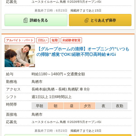
応募先
ユースタイルホーム 鳥栖 ※2026年5月オープン/Gi
募集終了日時：8月23日
掲載終了まであと15日
詳細を見る
とりあえず保存
アルバイト・パート
日払い
短期
未経験者歓迎
【グループホームの清掃】オープニング!"いつも
の掃除"感覚でOK!経験不問◎高時給★/Gi
給与
時給1180～1480円＋交通費全額
勤務地
鳥栖市
アクセス
長崎本線(鳥栖－長崎) 鳥栖駅 車 8分
シフト
週1日以上 1日6時間以上
時間帯
早朝
朝
昼
夕方
夜
夜勤
面接地
鳥栖市
応募先
ユースタイルホーム 鳥栖 ※2026年5月オープン/Gi
募集終了日時：8月23日
掲載終了まであと15日