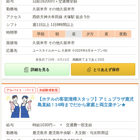
給与
日給18200円＋交通費全額
勤務地
久留米市 その他久留米市
アクセス
西鉄天神大牟田線 犬塚駅 徒歩 5分
シフト
週1日以上 1日8時間以上
時間帯
早朝
朝
昼
夕方
夜
夜勤
面接地
久留米市 その他久留米市
応募先
ユースタイルホーム 久留米 ※2025年4月オープン/Gi
募集終了日時：8月23日
掲載終了まであと15日
詳細を見る
とりあえず保存
アルバイト・パート
未経験者歓迎
【ホテルの客室清掃スタッフ】アミュプラザ鹿児
島直結！14時までだから家庭と両立楽チン★
給与
時給1030円～ + 交通費一部支給
勤務地
鹿児島市 鹿児島中央駅・天文館・与次郎周辺