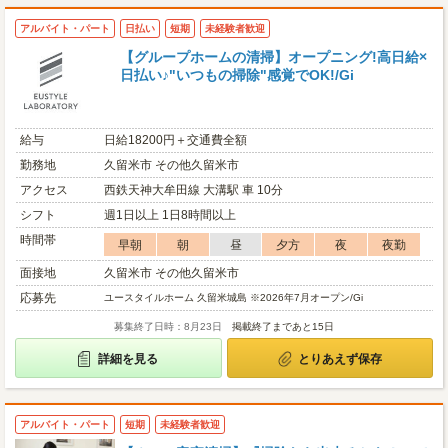
アルバイト・パート
日払い
短期
未経験者歓迎
【グループホームの清掃】オープニング!高日給×
日払い♪"いつもの掃除"感覚でOK!/Gi
給与
日給18200円＋交通費全額
勤務地
久留米市 その他久留米市
アクセス
西鉄天神大牟田線 大溝駅 車 10分
シフト
週1日以上 1日8時間以上
時間帯
早朝
朝
昼
夕方
夜
夜勤
面接地
久留米市 その他久留米市
応募先
ユースタイルホーム 久留米城島 ※2026年7月オープン/Gi
募集終了日時：8月23日
掲載終了まであと15日
詳細を見る
とりあえず保存
アルバイト・パート
短期
未経験者歓迎