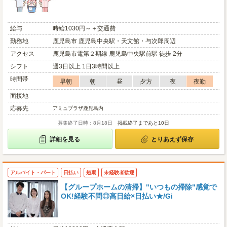
給与
時給1030円～＋交通費
勤務地
鹿児島市 鹿児島中央駅・天文館・与次郎周辺
アクセス
鹿児島市電第２期線 鹿児島中央駅前駅 徒歩 2分
シフト
週3日以上 1日3時間以上
時間帯
早朝
朝
昼
夕方
夜
夜勤
面接地
応募先
アミュプラザ鹿児島内
募集終了日時：8月18日
掲載終了まであと10日
詳細を見る
とりあえず保存
アルバイト・パート
日払い
短期
未経験者歓迎
【グループホームの清掃】"いつもの掃除"感覚で
OK!経験不問◎高日給×日払い★/Gi