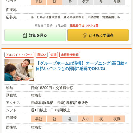
時間帯
早朝
朝
昼
夕方
夜
夜勤
面接地
応募先
第一ビル管理株式会社 鹿児島事業本部 ※勤務地：鴨池南国ビル
募集終了日時：8月10日
掲載終了まであと2日
詳細を見る
とりあえず保存
アルバイト・パート
日払い
短期
未経験者歓迎
【グループホームの清掃】オープニング!高日給×
日払い♪"いつもの掃除"感覚でOK!/Gi
給与
日給18200円＋交通費全額
勤務地
鳥栖市
アクセス
長崎本線(鳥栖－長崎) 鳥栖駅 車 8分
シフト
週1日以上 1日8時間以上
時間帯
早朝
朝
昼
夕方
夜
夜勤
面接地
鳥栖市