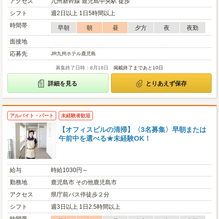
アクセス
九州新幹線 鹿児島中央駅 徒歩
シフト
週2日以上 1日5時間以上
時間帯
早朝
朝
昼
夕方
夜
夜勤
面接地
応募先
JR九州ホテル鹿児島
募集終了日時：8月18日
掲載終了まであと10日
詳細を見る
とりあえず保存
アルバイト・パート
未経験者歓迎
【オフィスビルの清掃】〈3名募集〉早朝または
午前中を選べる★未経験OK！
給与
時給1030円～
勤務地
鹿児島市 その他鹿児島市
アクセス
県庁前バス停徒歩２分
シフト
週3日以上 1日2.5時間以上