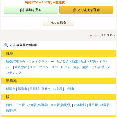
時給1250～1563円＋交通費
詳細を見る
とりあえず保存
ページＴＯＰへ
職種
映像/音楽制作・フォトグラファー
食品製造・加工
配達・配送・ドライ
バー
家庭教師
スポーツジム・スパ・レジャー施設
清掃・ビル管理・メ
ンテナンス
勤務地
飯塚市
福津市
田川郡
嘉麻市
八女郡
中間市
駅
西鉄二日市駅
小倉駅(福岡県)
高宮駅(福岡県)
六本松駅
井尻駅
祇園駅
(福岡県)