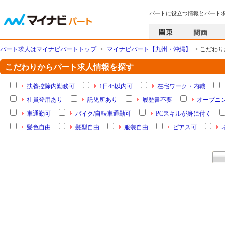
パートに役立つ情報とパート
パート求人はマイナビパートトップ
>
マイナビパート【九州・沖縄】
> こだわ
こだわりからパート求人情報を探す
扶養控除内勤務可
1日4h以内可
在宅ワーク・内職
社員登用あり
託児所あり
履歴書不要
オープニ
車通勤可
バイク/自転車通勤可
PCスキルが身に付く
髪色自由
髪型自由
服装自由
ピアス可