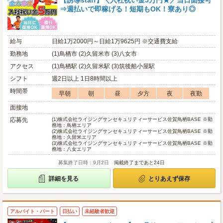
【誘導staff】＼入社祝い金5万円★／当日面接可
⇒週払いで即稼げる！短期もOK！寮あり◎
給与
日給1万2000円～日給1万9625円 ※交通費支給
勤務地
(1)鳥栖市 (2)久留米市 (3)八女市
アクセス
(1)鳥栖駅 (2)久留米駅 (3)筑後船小屋駅
シフト
週2日以上 1日8時間以上
時間帯
早朝
朝
昼
夕方
夜
夜勤
面接地
応募先
(1)
株式会社ライジングサンセキュリティーサービス佐賀鳥栖BASE ※勤
務地：鳥栖エリア
(2)
株式会社ライジングサンセキュリティーサービス佐賀鳥栖BASE ※勤
務地：久留米エリア
(3)
株式会社ライジングサンセキュリティーサービス佐賀鳥栖BASE ※勤
務地：八女エリア
募集終了日時：9月2日
掲載終了まであと24日
詳細を見る
とりあえず保存
アルバイト・パート
日払い
未経験者歓迎