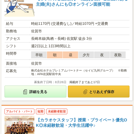
主婦(夫)さんにも◎オンライン面接可能
給与
時給1170円 (交通費なし)／時給1070円 +交通費
勤務地
佐賀市
アクセス
長崎本線(鳥栖－長崎) 佐賀駅 徒歩 3分
シフト
週2日以上 1日3時間以上
時間帯
早朝
朝
昼
夕方
夜
夜勤
面接地
佐賀市
応募先
株式会社ホテルプレミアムパートナー（セイビ九州グループ） ※勤務
地：APA佐賀駅前中央
募集終了日時：8月26日
掲載終了まであと17日
詳細を見る
とりあえず保存
アルバイト・パート
短期
未経験者歓迎
【カラオケスタッフ】授業・プライベート優先O
K◎未経験歓迎・大学生活躍中♪