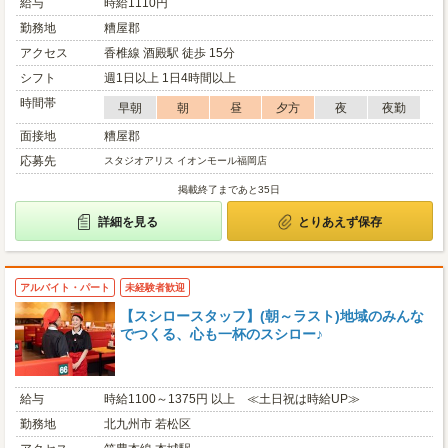
給与
時給1110円
勤務地
糟屋郡
アクセス
香椎線 酒殿駅 徒歩 15分
シフト
週1日以上 1日4時間以上
時間帯
早朝
朝
昼
夕方
夜
夜勤
面接地
糟屋郡
応募先
スタジオアリス イオンモール福岡店
掲載終了まであと35日
詳細を見る
とりあえず保存
アルバイト・パート
未経験者歓迎
【スシロースタッフ】(朝～ラスト)地域のみんな
でつくる、心も一杯のスシロー♪
給与
時給1100～1375円 以上 ≪土日祝は時給UP≫
勤務地
北九州市 若松区