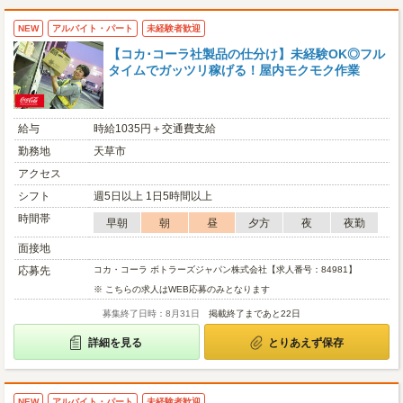
NEW
アルバイト・パート
未経験者歓迎
【コカ･コーラ社製品の仕分け】未経験OK◎フル
タイムでガッツリ稼げる！屋内モクモク作業
給与
時給1035円＋交通費支給
勤務地
天草市
アクセス
シフト
週5日以上 1日5時間以上
時間帯
早朝
朝
昼
夕方
夜
夜勤
面接地
応募先
コカ・コーラ ボトラーズジャパン株式会社【求人番号：84981】
※ こちらの求人はWEB応募のみとなります
募集終了日時：8月31日
掲載終了まであと22日
詳細を見る
とりあえず保存
NEW
アルバイト・パート
未経験者歓迎