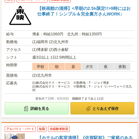
【映画館の清掃】<早朝の2.5h限定!!>9時にはお
仕事終了！シンプル＆完全裏方さんWORK♪
給与
博多：時給1060円 北九州：時給1350円
勤務地
(1)福岡市 (2)北九州市
アクセス
(1)博多駅 (2)西小倉駅
シフト
週3日以上 1日2.5時間以上
時間帯
早朝
朝
昼
夕方
夜
夜勤
面接地
(2)北九州市
応募先
(1)
株式会社テス・サービス ※勤務地：T・ジョイ博多
(2)
株式会社テス・サービス ※勤務地：T・ジョイ リバーウォーク北九
州
募集終了日時：8月20日
掲載終了まであと11日
詳細を見る
とりあえず保存
アルバイト・パート
短期
未経験者歓迎
【ホテルの客室清掃】《佐賀駅前》ご家庭のある