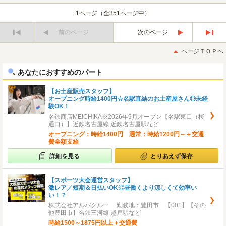
1ページ（全351ページ中）
前のページ
次のページ
最
最
初
後
ページＴＯＰへ
へ
へ
あなたにおすすめのパート
【お土産販売スタッフ】
オープニング時給1400円☆名駅直結のお土産屋さん◎未経
験OK！
名鉄商店MEICHIKA※2026年9月オープン【名駅東口（桜
通口）】近鉄名古屋線 近鉄名古屋駅など
オープニング：時給1400円 通常：時給1200円～＋交通
費全額支給
詳細を見る
とりあえず保存
【スポーツ大会運営スタッフ】
激レア／短期＆日払いOK◎昼働くより涼しくて効率い
い！？
株式会社アルバクルー 勤務地：豊田市 【001】【その
他豊田市】名鉄三河線 越戸駅など
時給1500～1875円以上＋交通費