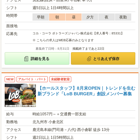
アクセス
筑肥線(姪浜－西唐津) 今宿駅 車 5分
シフト
週5日以上 1日4時間以上
時間帯
早朝
朝
昼
夕方
夜
夜勤
面接地
応募先
コカ・コーラ ボトラーズジャパン株式会社【求人番号：85331】
※ こちらの求人はWEB応募のみとなります
募集終了日時：8月31日
掲載終了まであと22日
詳細を見る
とりあえず保存
NEW
アルバイト・パート
未経験者歓迎
【ホールスタッフ】8月末OPEN｜トレンドを生む
新ブランド「LoB BURGER」創設メンバー募集
給与
時給1057円～＋交通費一部支給
勤務地
北九州市 小倉北区
アクセス
鹿児島本線(門司港－八代) 西小倉駅 徒歩 13分
シフト
週2日以上 1日5時間以上