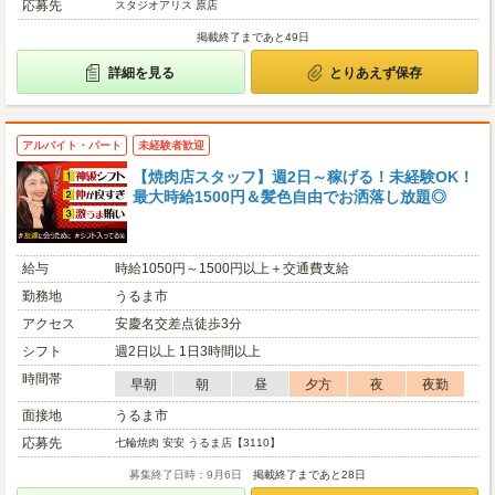
応募先
スタジオアリス 原店
掲載終了まであと49日
詳細を見る
とりあえず保存
アルバイト・パート
未経験者歓迎
【焼肉店スタッフ】週2日～稼げる！未経験OK！
最大時給1500円＆髪色自由でお洒落し放題◎
給与
時給1050円～1500円以上＋交通費支給
勤務地
うるま市
アクセス
安慶名交差点徒歩3分
シフト
週2日以上 1日3時間以上
時間帯
早朝
朝
昼
夕方
夜
夜勤
面接地
うるま市
応募先
七輪焼肉 安安 うるま店【3110】
募集終了日時：9月6日
掲載終了まであと28日