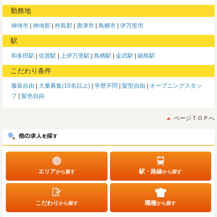
勤務地
神埼市
神埼郡
杵島郡
唐津市
鳥栖市
伊万里市
駅
和多田駅
佐賀駅
上伊万里駅
鳥栖駅
金武駅
鍋島駅
こだわり条件
服装自由
大量募集(10名以上)
学歴不問
髪型自由
オープニングスタッ
フ
髪色自由
ページＴＯＰへ
エリア
駅・路線
から探す
から探す
こだわり
職種
から探す
から探す