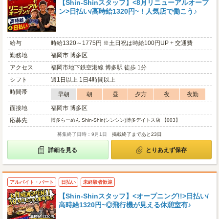
【Shin-Shinスタッフ】<8月リニューアルオープ
ン>日払い/高時給1320円~！人気店で働こう♪
給与
時給1320～1775円 ※土日祝は時給100円UP + 交通費
勤務地
福岡市 博多区
アクセス
福岡市地下鉄空港線 博多駅 徒歩 1分
シフト
週1日以上 1日4時間以上
時間帯
早朝
朝
昼
夕方
夜
夜勤
面接地
福岡市 博多区
応募先
博多らーめん Shin-Shin(シンシン)博多デイトス店 【003】
募集終了日時：9月1日
掲載終了まであと23日
詳細を見る
とりあえず保存
アルバイト・パート
日払い
未経験者歓迎
【Shin-Shinスタッフ】<オープニング!!>日払い/
高時給1320円~◎飛行機が見える休憩室有♪