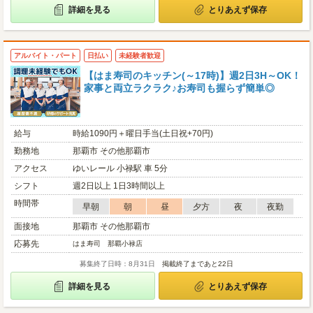
詳細を見る
とりあえず保存
アルバイト・パート
日払い
未経験者歓迎
【はま寿司のキッチン(～17時)】週2日3H～OK！
家事と両立ラクラク♪お寿司も握らず簡単◎
給与
時給1090円＋曜日手当(土日祝+70円)
勤務地
那覇市 その他那覇市
アクセス
ゆいレール 小禄駅 車 5分
シフト
週2日以上 1日3時間以上
時間帯
早朝
朝
昼
夕方
夜
夜勤
面接地
那覇市 その他那覇市
応募先
はま寿司 那覇小禄店
募集終了日時：8月31日
掲載終了まであと22日
詳細を見る
とりあえず保存