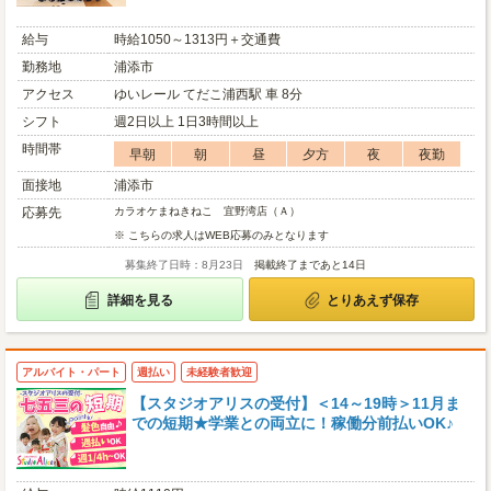
給与
時給1050～1313円＋交通費
勤務地
浦添市
アクセス
ゆいレール てだこ浦西駅 車 8分
シフト
週2日以上 1日3時間以上
時間帯
早朝
朝
昼
夕方
夜
夜勤
面接地
浦添市
応募先
カラオケまねきねこ 宜野湾店（Ａ）
※ こちらの求人はWEB応募のみとなります
募集終了日時：8月23日
掲載終了まであと14日
詳細を見る
とりあえず保存
アルバイト・パート
週払い
未経験者歓迎
【スタジオアリスの受付】＜14～19時＞11月ま
での短期★学業との両立に！稼働分前払いOK♪