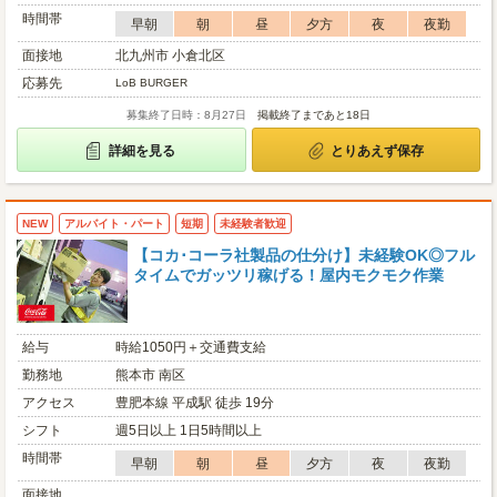
時間帯
早朝
朝
昼
夕方
夜
夜勤
面接地
北九州市 小倉北区
応募先
LoB BURGER
募集終了日時：8月27日
掲載終了まであと18日
詳細を見る
とりあえず保存
NEW
アルバイト・パート
短期
未経験者歓迎
【コカ･コーラ社製品の仕分け】未経験OK◎フル
タイムでガッツリ稼げる！屋内モクモク作業
給与
時給1050円＋交通費支給
勤務地
熊本市 南区
アクセス
豊肥本線 平成駅 徒歩 19分
シフト
週5日以上 1日5時間以上
時間帯
早朝
朝
昼
夕方
夜
夜勤
面接地