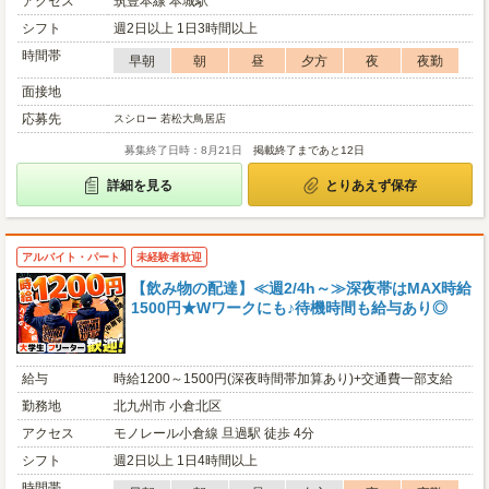
アクセス
筑豊本線 本城駅
シフト
週2日以上 1日3時間以上
時間帯
早朝
朝
昼
夕方
夜
夜勤
面接地
応募先
スシロー 若松大鳥居店
募集終了日時：8月21日
掲載終了まであと12日
詳細を見る
とりあえず保存
アルバイト・パート
未経験者歓迎
【飲み物の配達】≪週2/4h～≫深夜帯はMAX時給
1500円★Wワークにも♪待機時間も給与あり◎
給与
時給1200～1500円(深夜時間帯加算あり)+交通費一部支給
勤務地
北九州市 小倉北区
アクセス
モノレール小倉線 旦過駅 徒歩 4分
シフト
週2日以上 1日4時間以上
時間帯