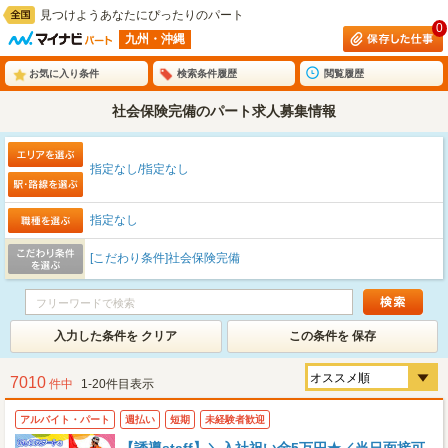
見つけようあなたにぴったりのパート
0
九州・沖縄
お気に入り条件
検索条件履歴
閲覧履歴
社会保険完備のパート求人募集情報
指定なし/指定なし
指定なし
[こだわり条件]社会保険完備
入力した条件を クリア
この条件を 保存
7010
件中
1-20件目表示
アルバイト・パート
週払い
短期
未経験者歓迎