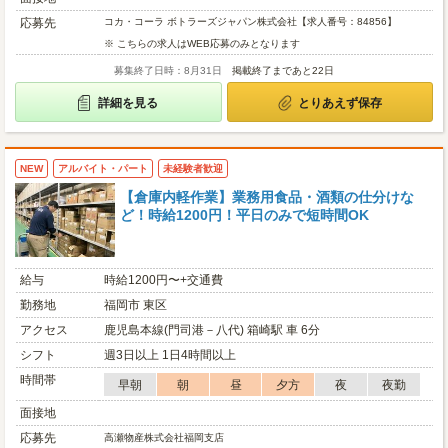
応募先
コカ・コーラ ボトラーズジャパン株式会社【求人番号：84856】
※ こちらの求人はWEB応募のみとなります
募集終了日時：8月31日
掲載終了まであと22日
詳細を見る
とりあえず保存
NEW
アルバイト・パート
未経験者歓迎
【倉庫内軽作業】業務用食品・酒類の仕分けな
ど！時給1200円！平日のみで短時間OK
給与
時給1200円〜+交通費
勤務地
福岡市 東区
アクセス
鹿児島本線(門司港－八代) 箱崎駅 車 6分
シフト
週3日以上 1日4時間以上
時間帯
早朝
朝
昼
夕方
夜
夜勤
面接地
応募先
高瀬物産株式会社福岡支店