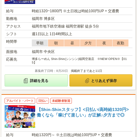
給与
時給1320~1800円 ※土日祝は時給100円UP + 交通費
勤務地
福岡市 博多区
アクセス
福岡市地下鉄空港線 福岡空港駅 徒歩 5分
シフト
週1日以上 1日4時間以上
時間帯
早朝
朝
昼
夕方
夜
夜勤
面接地
福岡市 中央区
応募先
博多らーめん Shin-Shin(シンシン)福岡空港店 ※NEW OPEN※【01
5】
募集終了日時：8月20日
掲載終了まであと11日
詳細を見る
とりあえず保存
アルバイト・パート
日払い
未経験者歓迎
【Shin-Shinスタッフ】<日払い/高時給1320円>
働くなら「稼げて楽しい」が正解♪夕方まで◎
給与
時給1320円～ ※土日祝は時給100円UP + 交通費