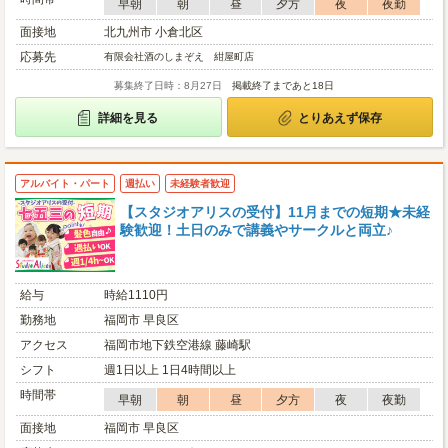
早朝
朝
昼
夕方
夜
夜勤
面接地
北九州市 小倉北区
応募先
有限会社酒のしまぞえ 紺屋町店
募集終了日時：8月27日
掲載終了まであと18日
詳細を見る
とりあえず保存
アルバイト・パート
週払い
未経験者歓迎
【スタジオアリスの受付】11月までの短期★未経
験歓迎！土日のみで講義やサークルと両立♪
給与
時給1110円
勤務地
福岡市 早良区
アクセス
福岡市地下鉄空港線 藤崎駅
シフト
週1日以上 1日4時間以上
時間帯
早朝
朝
昼
夕方
夜
夜勤
面接地
福岡市 早良区