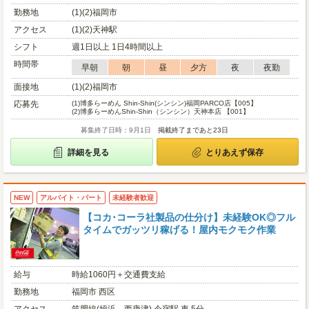
勤務地
(1)(2)福岡市
アクセス
(1)(2)天神駅
シフト
週1日以上 1日4時間以上
時間帯
早朝
朝
昼
夕方
夜
夜勤
面接地
(1)(2)福岡市
応募先
(1)
博多らーめん Shin-Shin(シンシン)福岡PARCO店【005】
(2)
博多らーめんShin-Shin（シンシン）天神本店 【001】
募集終了日時：9月1日
掲載終了まであと23日
詳細を見る
とりあえず保存
NEW
アルバイト・パート
未経験者歓迎
【コカ･コーラ社製品の仕分け】未経験OK◎フル
タイムでガッツリ稼げる！屋内モクモク作業
給与
時給1060円＋交通費支給
勤務地
福岡市 西区