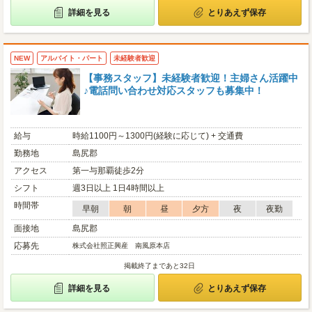
詳細を見る
とりあえず保存
NEW
アルバイト・パート
未経験者歓迎
【事務スタッフ】未経験者歓迎！主婦さん活躍中
♪電話問い合わせ対応スタッフも募集中！
給与
時給1100円～1300円(経験に応じて) + 交通費
勤務地
島尻郡
アクセス
第一与那覇徒歩2分
シフト
週3日以上 1日4時間以上
時間帯
早朝
朝
昼
夕方
夜
夜勤
面接地
島尻郡
応募先
株式会社照正興産 南風原本店
掲載終了まであと32日
詳細を見る
とりあえず保存