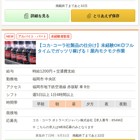
掲載終了まであと32日
詳細を見る
とりあえず保存
NEW
アルバイト・パート
未経験者歓迎
【コカ･コーラ社製品の仕分け】未経験OK◎フル
タイムでガッツリ稼げる！屋内モクモク作業
給与
時給1200円＋交通費支給
勤務地
福岡市 中央区
アクセス
福岡市地下鉄空港線 赤坂駅 車 8分
シフト
週5日以上 1日4時間以上
時間帯
早朝
朝
昼
夕方
夜
夜勤
面接地
応募先
コカ・コーラ ボトラーズジャパン株式会社【求人番号：85496】
※ こちらの求人はWEB応募のみとなります
募集終了日時：8月31日
掲載終了まであと22日