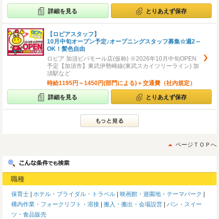
詳細を見る
とりあえず保存
【ロピアスタッフ】
10月中旬オープン予定♪オープニングスタッフ募集☆週2～
OK！髪色自由
ロピア 加須ビバモール店(仮称) ※2026年10月中旬OPEN
予定【加須市】東武伊勢崎線(東武スカイツリーライン) 加
須駅など
時給1195円～1450円(部門による)＋交通費（社内規定）
詳細を見る
とりあえず保存
ページＴＯＰへ
職種
保育士
ホテル・ブライダル・トラベル
映画館・遊園地・テーマパーク
構内作業・フォークリフト・溶接
搬入・搬出・会場設営
パン・スイー
ツ・食品販売