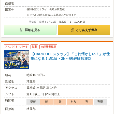
面接地
応募先
個別教室のトライ 長者原駅前校
※ こちらの求人はWEB応募のみとなります
募集終了日時：8月31日
掲載終了まであと24日
詳細を見る
とりあえず保存
アルバイト・パート
短期
未経験者歓迎
【HARD OFFスタッフ】「これ懐かしい！」が仕
事になる！週1日・2h～/未経験歓迎◎
給与
時給1070円～
勤務地
糟屋郡
アクセス
香椎線 土井駅 車 14分
シフト
週1日以上 1日2時間以上
時間帯
早朝
朝
昼
夕方
夜
夜勤
面接地
糟屋郡