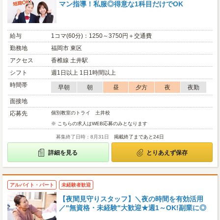
マン指導！私服◎得意な1科目だけでOK
給与
1コマ(60分)：1250～3750円＋交通費
勤務地
福岡市 東区
アクセス
香椎線 土井駅
シフト
週1日以上 1日1時間以上
時間帯
早朝
朝
昼
夕方
夜
夜勤
面接地
応募先
個別教室のトライ 土井校
※ こちらの求人はWEB応募のみとなります
募集終了日時：8月31日
掲載終了まであと24日
詳細を見る
とりあえず保存
アルバイト・パート
未経験者歓迎
【夜間見守りスタッフ】＼夜の時間を有効活用
／"無資格・未経験"大歓迎★週1～OK!副業に◎