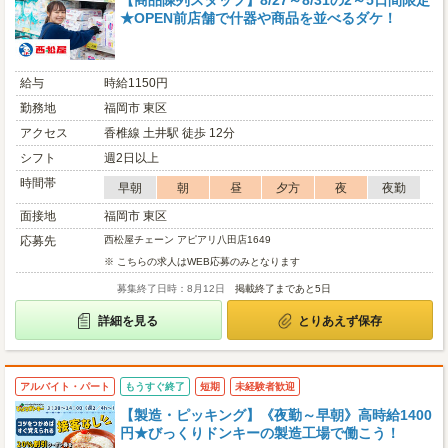
【商品陳列スタッフ】8/27～8/31の2～5日間限定
★OPEN前店舗で什器や商品を並べるダケ！
給与
時給1150円
勤務地
福岡市 東区
アクセス
香椎線 土井駅 徒歩 12分
シフト
週2日以上
時間帯
早朝
朝
昼
夕方
夜
夜勤
面接地
福岡市 東区
応募先
西松屋チェーン アピアリ八田店1649
※ こちらの求人はWEB応募のみとなります
募集終了日時：8月12日
掲載終了まであと5日
詳細を見る
とりあえず保存
アルバイト・パート
もうすぐ終了
短期
未経験者歓迎
【製造・ピッキング】《夜勤～早朝》高時給1400
円★びっくりドンキーの製造工場で働こう！