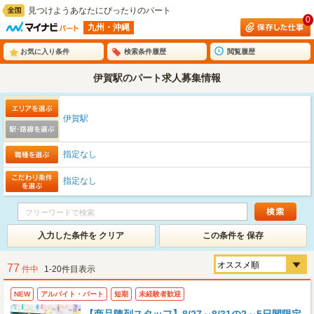
見つけようあなたにぴったりのパート
0
九州・沖縄
お気に入り条件
検索条件履歴
閲覧履歴
伊賀駅のパート求人募集情報
伊賀駅
指定なし
指定なし
入力した条件を クリア
この条件を 保存
77
件中
1-20件目表示
NEW
アルバイト・パート
短期
未経験者歓迎