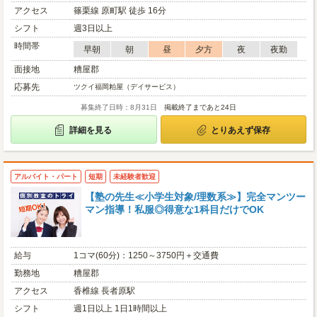
アクセス
篠栗線 原町駅 徒歩 16分
シフト
週3日以上
時間帯
早朝
朝
昼
夕方
夜
夜勤
面接地
糟屋郡
応募先
ツクイ福岡粕屋（デイサービス）
募集終了日時：8月31日
掲載終了まであと24日
詳細を見る
とりあえず保存
アルバイト・パート
短期
未経験者歓迎
【塾の先生≪小学生対象/理数系≫】完全マンツー
マン指導！私服◎得意な1科目だけでOK
給与
1コマ(60分)：1250～3750円＋交通費
勤務地
糟屋郡
アクセス
香椎線 長者原駅
シフト
週1日以上 1日1時間以上