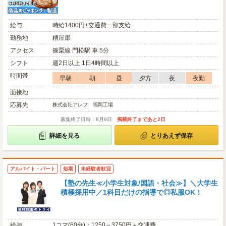
給与
時給1400円+交通費一部支給
勤務地
糟屋郡
アクセス
篠栗線 門松駅 車 5分
シフト
週2日以上 1日4時間以上
時間帯
早朝
朝
昼
夕方
夜
夜勤
面接地
応募先
株式会社アレフ 福岡工場
募集終了日時：8月9日
掲載終了まであと2日
詳細を見る
とりあえず保存
アルバイト・パート
短期
未経験者歓迎
【塾の先生≪小学生対象/国語・社会≫】＼大学生
積極採用中／1科目だけの指導で◎私服OK！
給与
1コマ(60分)：1250～3750円＋交通費