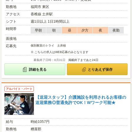
勤務地
福岡市 東区
アクセス
香椎線 土井駅
シフト
週1日以上 1日1時間以上
時間帯
早朝
朝
昼
夕方
夜
夜勤
面接地
応募先
個別教室のトライ 土井校
※ こちらの求人はWEB応募のみとなります
募集終了日時：8月31日
掲載終了まであと24日
詳細を見る
とりあえず保存
アルバイト・パート
【送迎スタッフ】介護施設を利用されるお客様の
送迎業務◎普通免許でOK！Wワーク可能★
給与
時給1057円
勤務地
糟屋郡