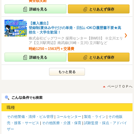
費全額支給
詳細を見る
とりあえず保存
【搬入搬出】
登録制/夏休み中だけの単発・日払いOK◎履歴書不要★高
校生・大学生歓迎！
株式会社ビッグワーク 採用センター【BW03】 ※立川エリ
ア【立川駅周辺】南武線(川崎－立川) 立川駅など
時給1250～1563円＋交通費
詳細を見る
とりあえず保存
ページＴＯＰへ
職種
その他警備・清掃・ビル管理
コールセンター
製造・ライン
その他販
売・接客・サービス
その他医療・介護・保育
試験監督・採点・アドバイ
ザー