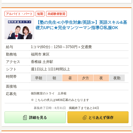
アルバイト・パート
短期
未経験者歓迎
【塾の先生≪小学生対象/英語≫】英語スキル&基
礎力UPに★完全マンツーマン指導◎私服OK
給与
1コマ(60分)：1250～3750円＋交通費
勤務地
福岡市 東区
アクセス
香椎線 土井駅
シフト
週1日以上 1日1時間以上
時間帯
早朝
朝
昼
夕方
夜
夜勤
面接地
応募先
個別教室のトライ 土井校
※ こちらの求人はWEB応募のみとなります
募集終了日時：8月31日
掲載終了まであと24日
詳細を見る
とりあえず保存