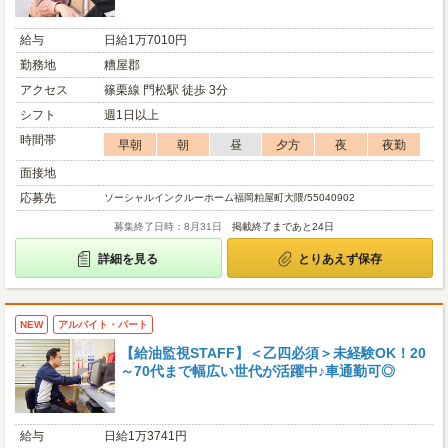
給与
日給1万7010円
勤務地
糟屋郡
アクセス
篠栗線 門松駅 徒歩 3分
シフト
週1日以上
時間帯
早朝
朝
昼
夕方
夜
夜勤
面接地
応募先
ソーシャルインクルーホーム福岡粕屋町大隈/55040902
募集終了日時：8月31日
掲載終了まであと24日
詳細を見る
とりあえず保存
NEW
アルバイト・パート
【給油監視STAFF】＜乙四必須＞未経験OK！20
～70代まで幅広い世代が活躍中♪車通勤可◎
給与
日給1万3741円