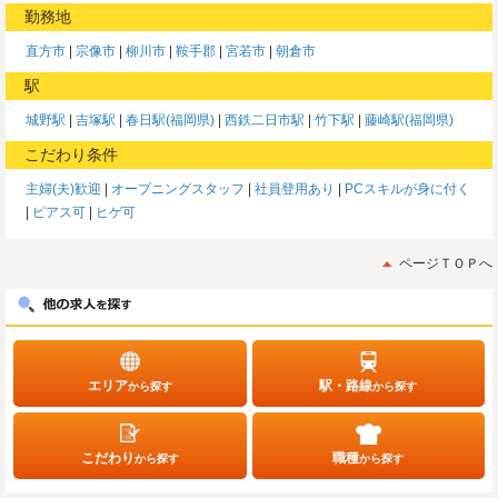
勤務地
直方市
宗像市
柳川市
鞍手郡
宮若市
朝倉市
駅
城野駅
吉塚駅
春日駅(福岡県)
西鉄二日市駅
竹下駅
藤崎駅(福岡県)
こだわり条件
主婦(夫)歓迎
オープニングスタッフ
社員登用あり
PCスキルが身に付く
ピアス可
ヒゲ可
ページＴＯＰへ
エリア
駅・路線
から探す
から探す
こだわり
職種
から探す
から探す