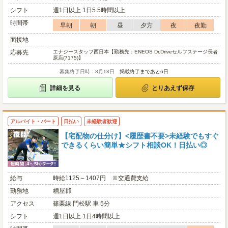
シフト
週1日以上 1日5.5時間以上
時間帯
早朝
朝
昼
夕方
夜
夜勤
面接地
応募先
エナジースタッフ西日本【勤務先：ENEOS Dr.Driveセルフステージ長者
原店(7175)】
募集終了日時：8月13日
掲載終了まであと6日
詳細を見る
とりあえず保存
アルバイト・パート
日払い
未経験者歓迎
【宅配物の仕分け】<履歴書不要>未経験でもすぐ
できるくらい簡単★シフト相談OK！日払い◎
給与
時給1125～1407円 ※交通費支給
勤務地
糟屋郡
アクセス
篠栗線 門松駅 車 5分
シフト
週1日以上 1日4時間以上