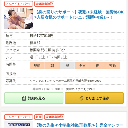
アルバイト・パート
未経験者歓迎
【身の回りのサポート】夜勤/<未経験・無資格OK
>入居者様のサポート!シニア活躍中!週1～！
給与
日給1万7010円
勤務地
糟屋郡
アクセス
篠栗線 門松駅 徒歩 3分
シフト
週1日以上 1日7時間以上
時間帯
早朝
朝
昼
夕方
夜
夜勤
面接地
応募先
ソーシャルインクルーホーム福岡粕屋町大隈/55040902
募集終了日時：8月31日
掲載終了まであと24日
詳細を見る
とりあえず保存
アルバイト・パート
短期
未経験者歓迎
【塾の先生≪小学生対象/理数系≫】完全マンツー