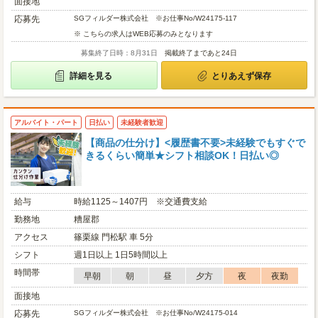
面接地
応募先
SGフィルダー株式会社 ※お仕事No/W24175-117
※ こちらの求人はWEB応募のみとなります
募集終了日時：8月31日
掲載終了まであと24日
詳細を見る
とりあえず保存
アルバイト・パート
日払い
未経験者歓迎
【商品の仕分け】<履歴書不要>未経験でもすぐで
きるくらい簡単★シフト相談OK！日払い◎
給与
時給1125～1407円 ※交通費支給
勤務地
糟屋郡
アクセス
篠栗線 門松駅 車 5分
シフト
週1日以上 1日5時間以上
時間帯
早朝
朝
昼
夕方
夜
夜勤
面接地
応募先
SGフィルダー株式会社 ※お仕事No/W24175-014