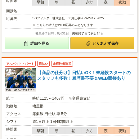
時間帯
早朝
朝
昼
夕方
夜
夜勤
面接地
応募先
SGフィルダー株式会社 ※お仕事No/W24175-025
※ こちらの求人はWEB応募のみとなります
募集終了日時：8月31日
掲載終了まであと24日
詳細を見る
とりあえず保存
アルバイト・パート
日払い
未経験者歓迎
【商品の仕分け】日払いOK！未経験スタートの
スタッフも多数！履歴書不要＆WEB面接あり
給与
時給1125～1407円 ※交通費支給
勤務地
糟屋郡
アクセス
篠栗線 門松駅 車 5分
シフト
週1日以上 1日4時間以上
時間帯
早朝
朝
昼
夕方
夜
夜勤