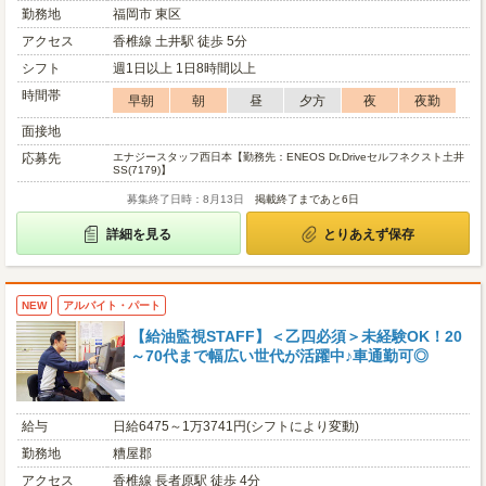
勤務地
福岡市 東区
アクセス
香椎線 土井駅 徒歩 5分
シフト
週1日以上 1日8時間以上
時間帯
早朝
朝
昼
夕方
夜
夜勤
面接地
応募先
エナジースタッフ西日本【勤務先：ENEOS Dr.Driveセルフネクスト土井
SS(7179)】
募集終了日時：8月13日
掲載終了まであと6日
詳細を見る
とりあえず保存
NEW
アルバイト・パート
【給油監視STAFF】＜乙四必須＞未経験OK！20
～70代まで幅広い世代が活躍中♪車通勤可◎
給与
日給6475～1万3741円(シフトにより変動)
勤務地
糟屋郡
アクセス
香椎線 長者原駅 徒歩 4分