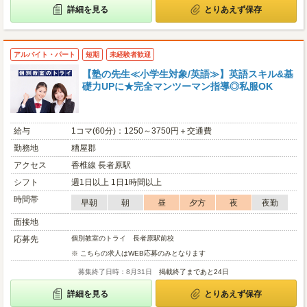
詳細を見る
とりあえず保存
アルバイト・パート
短期
未経験者歓迎
【塾の先生≪小学生対象/英語≫】英語スキル&基
礎力UPに★完全マンツーマン指導◎私服OK
給与
1コマ(60分)：1250～3750円＋交通費
勤務地
糟屋郡
アクセス
香椎線 長者原駅
シフト
週1日以上 1日1時間以上
時間帯
早朝
朝
昼
夕方
夜
夜勤
面接地
応募先
個別教室のトライ 長者原駅前校
※ こちらの求人はWEB応募のみとなります
募集終了日時：8月31日
掲載終了まであと24日
詳細を見る
とりあえず保存