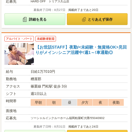
応募先
HARD OFF トリアス久山店
募集終了日時：8月27日
掲載終了まであと20日
詳細を見る
とりあえず保存
アルバイト・パート
未経験者歓迎
【お世話STAFF】夜勤/<未経験・無資格OK>見回
りがメイン♪シニア活躍中!週1～!車通勤◎
給与
日給1万7010円
勤務地
糟屋郡
アクセス
篠栗線 門松駅 徒歩 3分
シフト
週1日以上
時間帯
早朝
朝
昼
夕方
夜
夜勤
面接地
応募先
ソーシャルインクルーホーム福岡粕屋町大隈/55040902
募集終了日時：8月31日
掲載終了まであと24日