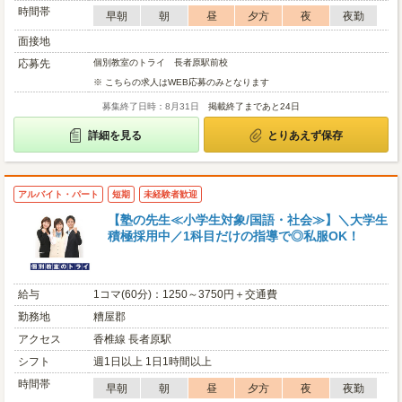
時間帯
早朝
朝
昼
夕方
夜
夜勤
面接地
応募先
個別教室のトライ 長者原駅前校
※ こちらの求人はWEB応募のみとなります
募集終了日時：8月31日
掲載終了まであと24日
詳細を見る
とりあえず保存
アルバイト・パート
短期
未経験者歓迎
【塾の先生≪小学生対象/国語・社会≫】＼大学生
積極採用中／1科目だけの指導で◎私服OK！
給与
1コマ(60分)：1250～3750円＋交通費
勤務地
糟屋郡
アクセス
香椎線 長者原駅
シフト
週1日以上 1日1時間以上
時間帯
早朝
朝
昼
夕方
夜
夜勤