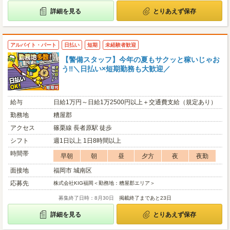
詳細を見る
とりあえず保存
アルバイト・パート
日払い
短期
未経験者歓迎
【警備スタッフ】今年の夏もサクッと稼いじゃお
う‼＼日払い×短期勤務も大歓迎／
給与
日給1万円～日給1万2500円以上＋交通費支給（規定あり）
勤務地
糟屋郡
アクセス
篠栗線 長者原駅 徒歩
シフト
週1日以上 1日8時間以上
時間帯
早朝
朝
昼
夕方
夜
夜勤
面接地
福岡市 城南区
応募先
株式会社KIG福岡＜勤務地：糟屋郡エリア＞
募集終了日時：8月30日
掲載終了まであと23日
詳細を見る
とりあえず保存