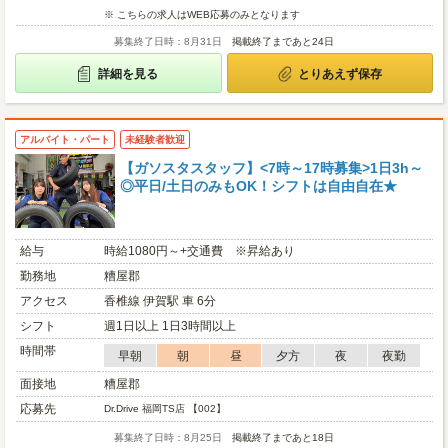
※ こちらの求人はWEB応募のみとなります
募集終了日時：8月31日
掲載終了まであと24日
詳細を見る
とりあえず保存
アルバイト・パート
未経験者歓迎
【ガソスタスタッフ】<7時～17時募集>1日3h～
◎平日/土日のみもOK！シフトは自由自在★
給与
時給1080円～+交通費 ※昇給あり
勤務地
糟屋郡
アクセス
香椎線 伊賀駅 車 6分
シフト
週1日以上 1日3時間以上
時間帯
早朝
朝
昼
夕方
夜
夜勤
面接地
糟屋郡
応募先
Dr.Drive 福岡TS店 【002】
募集終了日時：8月25日
掲載終了まであと18日