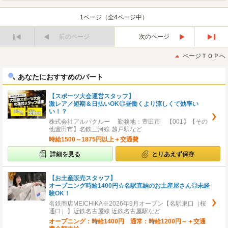
1ページ（全4ページ中）
前のページ
次のページ
最
最
初
後
ページＴＯＰへ
へ
へ
あなたにおすすめのパート
【スポーツ大会運営スタッフ】
激レア／短期＆日払いOK◎昼働くより涼しくて効率い
い！？
株式会社アルバクルー 勤務地：豊田市 【001】【その
他豊田市】名鉄三河線 越戸駅など
時給1500～1875円以上＋交通費
詳細を見る
とりあえず保存
【お土産販売スタッフ】
オープニング時給1400円☆名駅直結のお土産屋さん◎未経
験OK！
名鉄商店MEICHIKA※2026年9月オープン【名駅東口（桜
通口）】近鉄名古屋線 近鉄名古屋駅など
オープニング：時給1400円 通常：時給1200円～＋交通