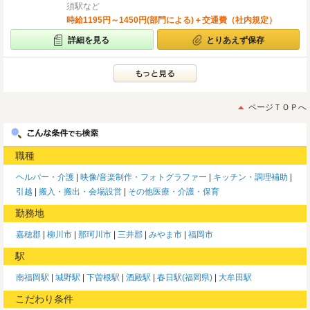
須駅など
時給1195円～1450円(部門による)＋交通費（社内規定）
詳細を見る
とりあえず保存
ページＴＯＰへ
職種
ヘルパー・介護
映像/音楽制作・フォトグラファー
キッチン・調理補助
引越
搬入・搬出・会場設営
その他医療・介護・保育
勤務地
嘉穂郡
柳川市
那珂川市
三井郡
みやま市
福岡市
駅
南福岡駅
城野駅
下曽根駅
酒殿駅
春日駅(福岡県)
大牟田駅
こだわり条件