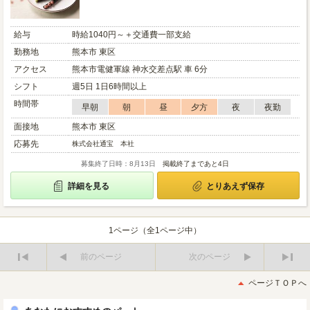
給与
時給1040円～＋交通費一部支給
勤務地
熊本市 東区
アクセス
熊本市電健軍線 神水交差点駅 車 6分
シフト
週5日 1日6時間以上
時間帯
早朝
朝
昼
夕方
夜
夜勤
面接地
熊本市 東区
応募先
株式会社通宝 本社
募集終了日時：8月13日
掲載終了まであと4日
詳細を見る
とりあえず保存
1ページ（全1ページ中）
前のページ
次のページ
最
最
初
後
ページＴＯＰへ
へ
へ