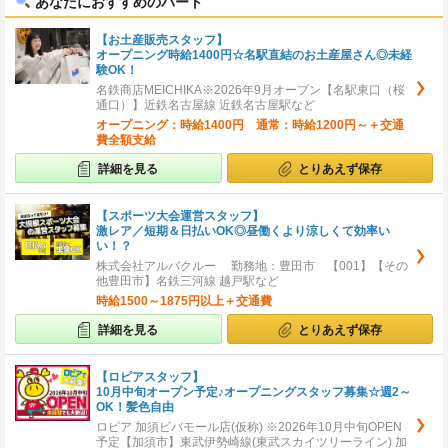
あなたにおすすめのパート
【お土産販売スタッフ】
オープニング時給1400円☆名駅直結のお土産屋さん◎未経
験OK！
名鉄商店MEICHIKA※2026年9月オープン【名駅東口（桜
通口）】近鉄名古屋線 近鉄名古屋駅など
オープニング：時給1400円 通常：時給1200円～＋交通
費全額支給
詳細を見る
とりあえず保存
【スポーツ大会運営スタッフ】
激レア／短期＆日払いOK◎昼働くより涼しくて効率い
い！？
株式会社アルバクルー 勤務地：豊田市 【001】【その
他豊田市】名鉄三河線 越戸駅など
時給1500～1875円以上＋交通費
詳細を見る
とりあえず保存
【ロピアスタッフ】
10月中旬オープン予定♪オープニングスタッフ募集☆週2～
OK！髪色自由
ロピア 加須ビバモール店(仮称) ※2026年10月中旬OPEN
予定【加須市】東武伊勢崎線(東武スカイツリーライン) 加