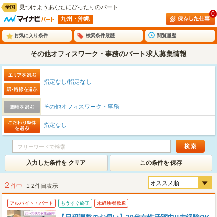
見つけようあなたにぴったりのパート
0
九州・沖縄
お気に入り条件
検索条件履歴
閲覧履歴
その他オフィスワーク・事務のパート求人募集情報
指定なし/指定なし
その他オフィスワーク・事務
指定なし
入力した条件を クリア
この条件を 保存
2
件中
1-2件目表示
アルバイト・パート
もうすぐ終了
未経験者歓迎