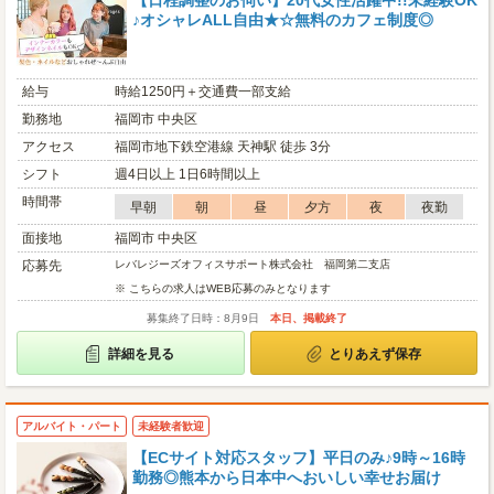
【日程調整のお伺い】20代女性活躍中!!未経験OK
♪オシャレALL自由★☆無料のカフェ制度◎
給与
時給1250円＋交通費一部支給
勤務地
福岡市 中央区
アクセス
福岡市地下鉄空港線 天神駅 徒歩 3分
シフト
週4日以上 1日6時間以上
時間帯
早朝
朝
昼
夕方
夜
夜勤
面接地
福岡市 中央区
応募先
レバレジーズオフィスサポート株式会社 福岡第二支店
※ こちらの求人はWEB応募のみとなります
募集終了日時：8月9日
本日、掲載終了
詳細を見る
とりあえず保存
アルバイト・パート
未経験者歓迎
【ECサイト対応スタッフ】平日のみ♪9時～16時
勤務◎熊本から日本中へおいしい幸せお届け