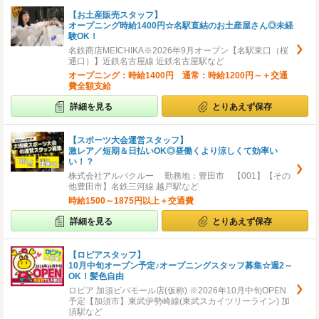
【お土産販売スタッフ】
オープニング時給1400円☆名駅直結のお土産屋さん◎未経
験OK！
名鉄商店MEICHIKA※2026年9月オープン【名駅東口（桜
通口）】近鉄名古屋線 近鉄名古屋駅など
オープニング：時給1400円 通常：時給1200円～＋交通
費全額支給
詳細を見る
とりあえず保存
【スポーツ大会運営スタッフ】
激レア／短期＆日払いOK◎昼働くより涼しくて効率い
い！？
株式会社アルバクルー 勤務地：豊田市 【001】【その
他豊田市】名鉄三河線 越戸駅など
時給1500～1875円以上＋交通費
詳細を見る
とりあえず保存
【ロピアスタッフ】
10月中旬オープン予定♪オープニングスタッフ募集☆週2～
OK！髪色自由
ロピア 加須ビバモール店(仮称) ※2026年10月中旬OPEN
予定【加須市】東武伊勢崎線(東武スカイツリーライン) 加
須駅など