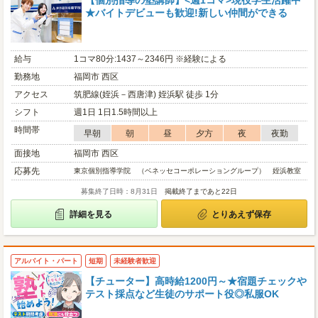
【個別指導の塾講師】<週1コマ>現役学生活躍中
★バイトデビューも歓迎!新しい仲間ができる
給与
1コマ80分:1437～2346円 ※経験による
勤務地
福岡市 西区
アクセス
筑肥線(姪浜－西唐津) 姪浜駅 徒歩 1分
シフト
週1日 1日1.5時間以上
時間帯
早朝
朝
昼
夕方
夜
夜勤
面接地
福岡市 西区
応募先
東京個別指導学院 （ベネッセコーポレーショングループ） 姪浜教室
募集終了日時：8月31日
掲載終了まであと22日
詳細を見る
とりあえず保存
アルバイト・パート
短期
未経験者歓迎
【チューター】高時給1200円～★宿題チェックや
テスト採点など生徒のサポート役◎私服OK