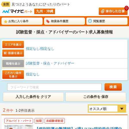
見つけようあなたにぴったりのパート
0
九州・沖縄
お気に入り条件
検索条件履歴
閲覧履歴
試験監督・採点・アドバイザーのパート求人募集情報
指定なし/指定なし
試験監督・採点・アドバイザー
指定なし
入力した条件を クリア
この条件を 保存
2
件中
1-2件目表示
アルバイト・パート
短期
未経験者歓迎