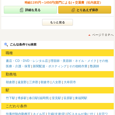
時給1195円～1450円(部門による)＋交通費（社内規定）
詳細を見る
とりあえず保存
ページＴＯＰへ
職種
書店・CD・DVD・レンタル店
理容師・美容師・ネイル・メイク
その他
医療・介護・保育
新聞配達・ポスティング
その他軽作業
塾講師
勤務地
朝倉郡
遠賀郡
三井郡
朝倉市
八女郡
大牟田市
駅
竹下駅
博多駅
春日駅(福岡県)
室見駅
笹原駅
東福間駅
こだわり条件
扶養控除内勤務可
ネイル可
主婦(夫)歓迎
PCスキルが身に付く
在宅ワ