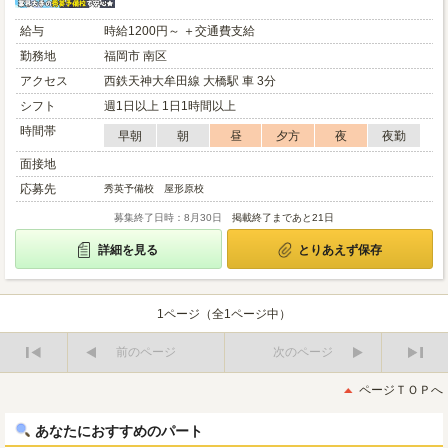
給与
時給1200円～ ＋交通費支給
勤務地
福岡市 南区
アクセス
西鉄天神大牟田線 大橋駅 車 3分
シフト
週1日以上 1日1時間以上
時間帯
早朝
朝
昼
夕方
夜
夜勤
面接地
応募先
秀英予備校 屋形原校
募集終了日時：8月30日
掲載終了まであと21日
詳細を見る
とりあえず保存
1ページ（全1ページ中）
前のページ
次のページ
最
最
初
後
ページＴＯＰへ
へ
へ
あなたにおすすめのパート