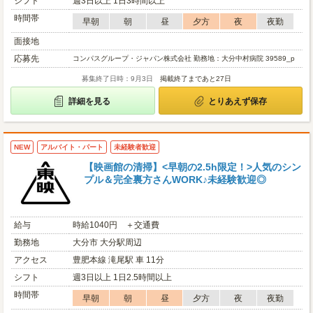
シフト
週3日以上 1日3時間以上
時間帯
早朝
朝
昼
夕方
夜
夜勤
面接地
応募先
コンパスグループ・ジャパン株式会社 勤務地：大分中村病院 39589_p
募集終了日時：9月3日
掲載終了まであと27日
詳細を見る
とりあえず保存
NEW
アルバイト・パート
未経験者歓迎
【映画館の清掃】<早朝の2.5h限定！>人気のシン
プル＆完全裏方さんWORK♪未経験歓迎◎
給与
時給1040円 ＋交通費
勤務地
大分市 大分駅周辺
アクセス
豊肥本線 滝尾駅 車 11分
シフト
週3日以上 1日2.5時間以上
時間帯
早朝
朝
昼
夕方
夜
夜勤