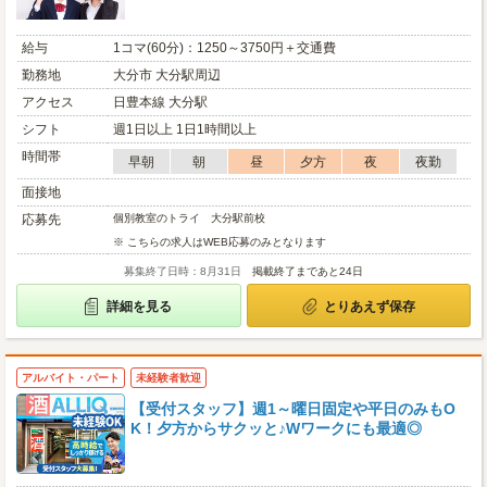
給与
1コマ(60分)：1250～3750円＋交通費
勤務地
大分市 大分駅周辺
アクセス
日豊本線 大分駅
シフト
週1日以上 1日1時間以上
時間帯
早朝
朝
昼
夕方
夜
夜勤
面接地
応募先
個別教室のトライ 大分駅前校
※ こちらの求人はWEB応募のみとなります
募集終了日時：8月31日
掲載終了まであと24日
詳細を見る
とりあえず保存
アルバイト・パート
未経験者歓迎
【受付スタッフ】週1～曜日固定や平日のみもO
K！夕方からサクッと♪Wワークにも最適◎