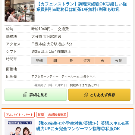
【カフェレストラン】調理未経験OK◎嬉しい従
業員割引&勤務日は紅茶1杯無料♪副業も歓迎
給与
時給1040円～＋交通費
勤務地
大分市 大分駅周辺
アクセス
日豊本線 大分駅 徒歩 6分
シフト
週3日以上 1日4時間以上
時間帯
早朝
朝
昼
夕方
夜
夜勤
面接地
応募先
アフタヌーンティー・ティールーム 大分トキハ
募集終了日時：8月31日
掲載終了まであと24日
詳細を見る
とりあえず保存
アルバイト・パート
短期
未経験者歓迎
【塾の先生≪小学生対象/英語≫】英語スキル&基
礎力UPに★完全マンツーマン指導◎私服OK