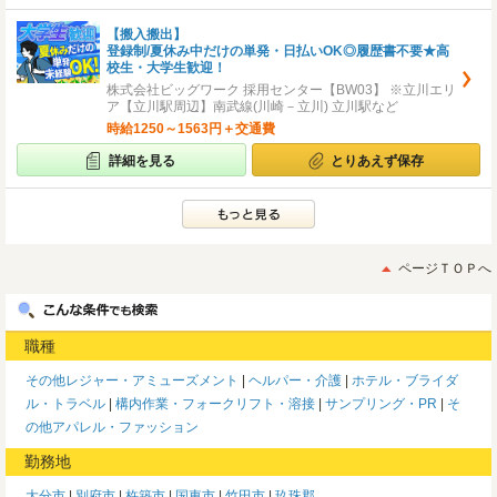
【搬入搬出】
登録制/夏休み中だけの単発・日払いOK◎履歴書不要★高
校生・大学生歓迎！
株式会社ビッグワーク 採用センター【BW03】 ※立川エリ
ア【立川駅周辺】南武線(川崎－立川) 立川駅など
時給1250～1563円＋交通費
詳細を見る
とりあえず保存
ページＴＯＰへ
職種
その他レジャー・アミューズメント
ヘルパー・介護
ホテル・ブライダ
ル・トラベル
構内作業・フォークリフト・溶接
サンプリング・PR
そ
の他アパレル・ファッション
勤務地
大分市
別府市
杵築市
国東市
竹田市
玖珠郡