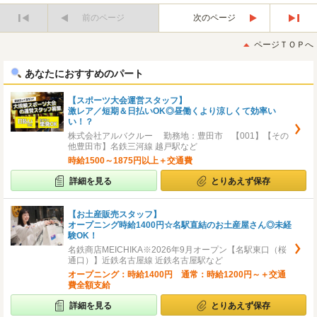
前のページ
次のページ
最
最
初
後
ページＴＯＰへ
へ
へ
あなたにおすすめのパート
【スポーツ大会運営スタッフ】
激レア／短期＆日払いOK◎昼働くより涼しくて効率い
い！？
株式会社アルバクルー 勤務地：豊田市 【001】【その
他豊田市】名鉄三河線 越戸駅など
時給1500～1875円以上＋交通費
詳細を見る
とりあえず保存
【お土産販売スタッフ】
オープニング時給1400円☆名駅直結のお土産屋さん◎未経
験OK！
名鉄商店MEICHIKA※2026年9月オープン【名駅東口（桜
通口）】近鉄名古屋線 近鉄名古屋駅など
オープニング：時給1400円 通常：時給1200円～＋交通
費全額支給
詳細を見る
とりあえず保存