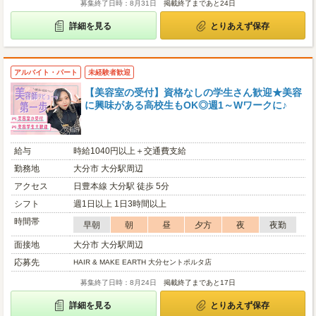
募集終了日時：8月31日
掲載終了まであと24日
詳細を見る
とりあえず保存
アルバイト・パート
未経験者歓迎
【美容室の受付】資格なしの学生さん歓迎★美容
に興味がある高校生もOK◎週1～Wワークに♪
給与
時給1040円以上＋交通費支給
勤務地
大分市 大分駅周辺
アクセス
日豊本線 大分駅 徒歩 5分
シフト
週1日以上 1日3時間以上
時間帯
早朝
朝
昼
夕方
夜
夜勤
面接地
大分市 大分駅周辺
応募先
HAIR & MAKE EARTH 大分セントポルタ店
募集終了日時：8月24日
掲載終了まであと17日
詳細を見る
とりあえず保存