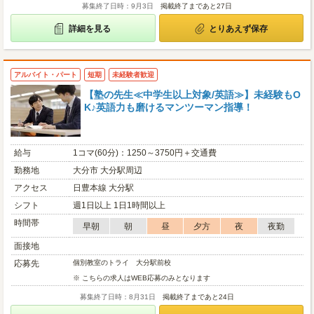
募集終了日時：9月3日
掲載終了まであと27日
詳細を見る
とりあえず保存
アルバイト・パート
短期
未経験者歓迎
【塾の先生≪中学生以上対象/英語≫】未経験もO
K♪英語力も磨けるマンツーマン指導！
給与
1コマ(60分)：1250～3750円＋交通費
勤務地
大分市 大分駅周辺
アクセス
日豊本線 大分駅
シフト
週1日以上 1日1時間以上
時間帯
早朝
朝
昼
夕方
夜
夜勤
面接地
応募先
個別教室のトライ 大分駅前校
※ こちらの求人はWEB応募のみとなります
募集終了日時：8月31日
掲載終了まであと24日