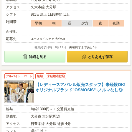
アクセス
久大本線 大分駅
シフト
週1日以上 1日8時間以上
時間帯
早朝
朝
昼
夕方
夜
夜勤
面接地
応募先
ユースタイルケア 大分/Jb
募集終了日時：8月12日
掲載終了まであと5日
詳細を見る
とりあえず保存
アルバイト・パート
短期
未経験者歓迎
【レディースアパレル販売スタッフ】未経験OK!
オリジナルブランド"OSMOSIS"♪ノルマなし◎
給与
時給1300円～＋交通費支給
勤務地
大分市 大分駅周辺
アクセス
日豊本線 大分駅 徒歩 4分
シフト
週2日以上