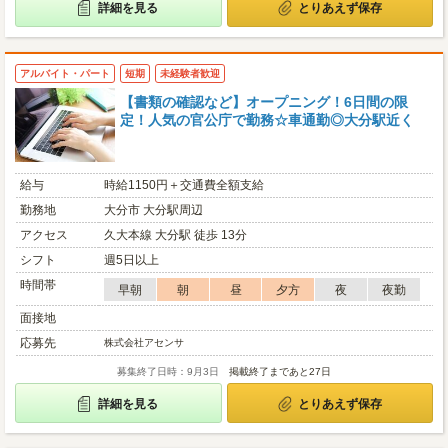
詳細を見る
とりあえず保存
アルバイト・パート
短期
未経験者歓迎
【書類の確認など】オープニング！6日間の限
定！人気の官公庁で勤務☆車通勤◎大分駅近く
給与
時給1150円＋交通費全額支給
勤務地
大分市 大分駅周辺
アクセス
久大本線 大分駅 徒歩 13分
シフト
週5日以上
時間帯
早朝
朝
昼
夕方
夜
夜勤
面接地
応募先
株式会社アセンサ
募集終了日時：9月3日
掲載終了まであと27日
詳細を見る
とりあえず保存