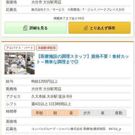
面接地
大分市 大分駅周辺
応募先
株式会社テス・サービス ※勤務地：T・ジョイ パークプレイス大分
掲載終了まであと34日
詳細を見る
とりあえず保存
アルバイト・パート
未経験者歓迎
【医療施設の調理スタッフ】資格不要！食材カッ
ト～簡単な調理まで◎
給与
時給1200円以上
勤務地
大分市 大分駅周辺
アクセス
久大本線 大分駅 徒歩 8分
シフト
週4日以上 1日3時間以上
時間帯
早朝
朝
昼
夕方
夜
夜勤
面接地
応募先
コンパスグループ・ジャパン株式会社 勤務地:膳所病院 39712_p