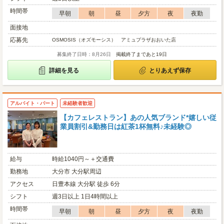
時間帯
早朝
朝
昼
夕方
夜
夜勤
面接地
応募先
OSMOSIS（オズモーシス） アミュプラザおおいた店
募集終了日時：8月26日
掲載終了まであと19日
詳細を見る
とりあえず保存
アルバイト・パート
未経験者歓迎
【カフェレストラン】あの人気ブランド*嬉しい従
業員割引&勤務日は紅茶1杯無料♪未経験◎
給与
時給1040円～＋交通費
勤務地
大分市 大分駅周辺
アクセス
日豊本線 大分駅 徒歩 6分
シフト
週3日以上 1日4時間以上
時間帯
早朝
朝
昼
夕方
夜
夜勤