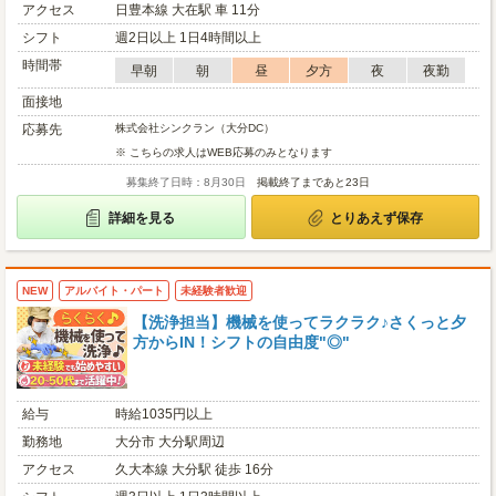
アクセス
日豊本線 大在駅 車 11分
シフト
週2日以上 1日4時間以上
時間帯
早朝
朝
昼
夕方
夜
夜勤
面接地
応募先
株式会社シンクラン（大分DC）
※ こちらの求人はWEB応募のみとなります
募集終了日時：8月30日
掲載終了まであと23日
詳細を見る
とりあえず保存
NEW
アルバイト・パート
未経験者歓迎
【洗浄担当】機械を使ってラクラク♪さくっと夕
方からIN！シフトの自由度"◎"
給与
時給1035円以上
勤務地
大分市 大分駅周辺
アクセス
久大本線 大分駅 徒歩 16分