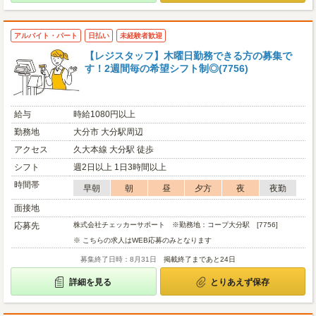
アルバイト・パート
日払い
未経験者歓迎
【レジスタッフ】木曜日勤務できる方の募集で
す！2週間毎の希望シフト制◎(7756)
給与
時給1080円以上
勤務地
大分市 大分駅周辺
アクセス
久大本線 大分駅 徒歩
シフト
週2日以上 1日3時間以上
時間帯
早朝
朝
昼
夕方
夜
夜勤
面接地
応募先
株式会社チェッカーサポート ※勤務地：コープ大分駅 [7756]
※ こちらの求人はWEB応募のみとなります
募集終了日時：8月31日
掲載終了まであと24日
詳細を見る
とりあえず保存