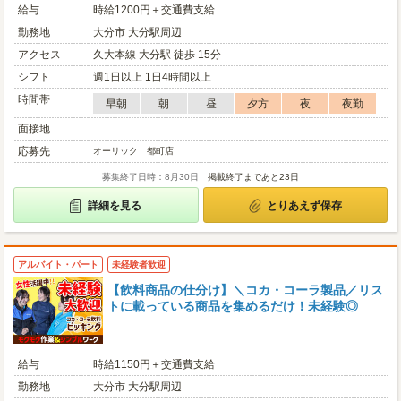
給与
時給1200円＋交通費支給
勤務地
大分市 大分駅周辺
アクセス
久大本線 大分駅 徒歩 15分
シフト
週1日以上 1日4時間以上
時間帯
早朝
朝
昼
夕方
夜
夜勤
面接地
応募先
オーリック 都町店
募集終了日時：8月30日
掲載終了まであと23日
詳細を見る
とりあえず保存
アルバイト・パート
未経験者歓迎
【飲料商品の仕分け】＼コカ・コーラ製品／リス
トに載っている商品を集めるだけ！未経験◎
給与
時給1150円＋交通費支給
勤務地
大分市 大分駅周辺