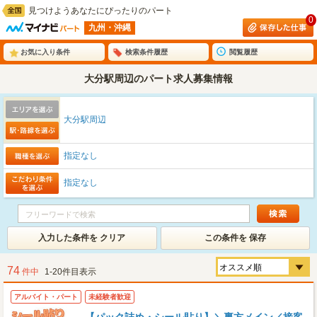
見つけようあなたにぴったりのパート
0
九州・沖縄
お気に入り条件
検索条件履歴
閲覧履歴
大分駅周辺のパート求人募集情報
大分駅周辺
指定なし
指定なし
入力した条件を クリア
この条件を 保存
74
件中
1-20件目表示
アルバイト・パート
未経験者歓迎