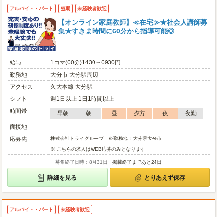
アルバイト・パート
短期
未経験者歓迎
【オンライン家庭教師】≪在宅≫★社会人講師募
集★すきま時間に60分から指導可能◎
給与
1コマ(60分)1430～6930円
勤務地
大分市 大分駅周辺
アクセス
久大本線 大分駅
シフト
週1日以上 1日1時間以上
時間帯
早朝
朝
昼
夕方
夜
夜勤
面接地
応募先
株式会社トライグループ ※勤務地：大分県大分市
※ こちらの求人はWEB応募のみとなります
募集終了日時：8月31日
掲載終了まであと24日
詳細を見る
とりあえず保存
アルバイト・パート
未経験者歓迎