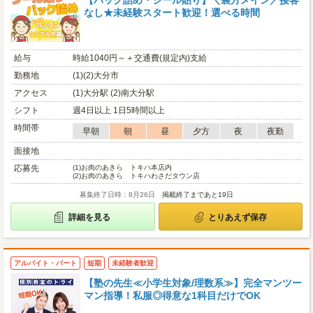
【パック詰め・シール貼り】＼裏方メイン／接客
なし★未経験スタート歓迎！選べる時間
給与
時給1040円～＋交通費(規定内)支給
勤務地
(1)(2)大分市
アクセス
(1)大分駅 (2)南大分駅
シフト
週4日以上 1日5時間以上
時間帯
早朝
朝
昼
夕方
夜
夜勤
面接地
応募先
(1)
お肉のあきら トキハ本店内
(2)
お肉のあきら トキハわさだタウン店
募集終了日時：8月26日
掲載終了まであと19日
詳細を見る
とりあえず保存
アルバイト・パート
短期
未経験者歓迎
【塾の先生≪小学生対象/理数系≫】完全マンツー
マン指導！私服◎得意な1科目だけでOK