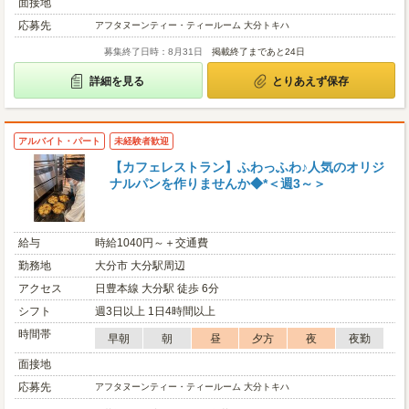
面接地
応募先
アフタヌーンティー・ティールーム 大分トキハ
募集終了日時：8月31日
掲載終了まであと24日
詳細を見る
とりあえず保存
アルバイト・パート
未経験者歓迎
【カフェレストラン】ふわっふわ♪人気のオリジ
ナルパンを作りませんか◆*＜週3～＞
給与
時給1040円～＋交通費
勤務地
大分市 大分駅周辺
アクセス
日豊本線 大分駅 徒歩 6分
シフト
週3日以上 1日4時間以上
時間帯
早朝
朝
昼
夕方
夜
夜勤
面接地
応募先
アフタヌーンティー・ティールーム 大分トキハ