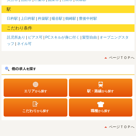
駅
臼杵駅
上臼杵駅
杵築駅
暘谷駅
鶴崎駅
豊後中村駅
こだわり条件
託児所あり
ピアス可
PCスキルが身に付く
髪型自由
オープニングスタ
ッフ
ネイル可
ページＴＯＰへ
エリア
駅・路線
から探す
から探す
こだわり
職種
から探す
から探す
ページＴＯＰへ