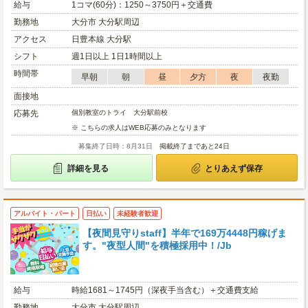
給与
1コマ(60分)：1250～3750円＋交通費
勤務地
大分市 大分駅周辺
アクセス
日豊本線 大分駅
シフト
週1日以上 1日1時間以上
時間帯
早朝
朝
昼
夕方
夜
夜勤
面接地
応募先
個別教室のトライ 大分駅前校
※ こちらの求人はWEB応募のみとなります
募集終了日時：8月31日
掲載終了まであと24日
詳細を見る
とりあえず保存
アルバイト・パート
日払い
未経験者歓迎
【夜間見守りstaff】半年で169万4448円稼げま
す。"夜型人間"を積極採用中！/Jb
給与
時給1681～1745円（深夜手当含む）＋交通費支給
勤務地
大分市 大分駅周辺