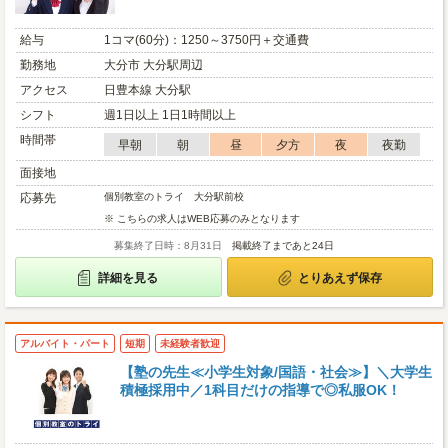
給与
1コマ(60分)：1250～3750円＋交通費
勤務地
大分市 大分駅周辺
アクセス
日豊本線 大分駅
シフト
週1日以上 1日1時間以上
時間帯
早朝
朝
昼
夕方
夜
夜勤
面接地
応募先
個別教室のトライ 大分駅前校
※ こちらの求人はWEB応募のみとなります
募集終了日時：8月31日
掲載終了まであと24日
詳細を見る
とりあえず保存
アルバイト・パート
短期
未経験者歓迎
【塾の先生≪小学生対象/国語・社会≫】＼大学生
積極採用中／1科目だけの指導で◎私服OK！