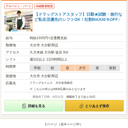
アルバイト・パート
未経験者歓迎
【ドラッグストアスタッフ】日勤★試験・旅行な
ど私生活優先のシフトOK！社割MAX30％OFF♪
給与
時給1035円+交通費支給
勤務地
大分市 大分駅周辺
アクセス
久大本線 大分駅 徒歩 9分
シフト
週3日以上 1日5時間以上
時間帯
早朝
朝
昼
夕方
夜
夜勤
面接地
大分市 大分駅周辺
応募先
ドラッグセイムス 大分金池南店
※ こちらの求人はWEB応募のみとなります
募集終了日時：8月31日
掲載終了まであと24日
詳細を見る
とりあえず保存
1ページ（全4ページ中）