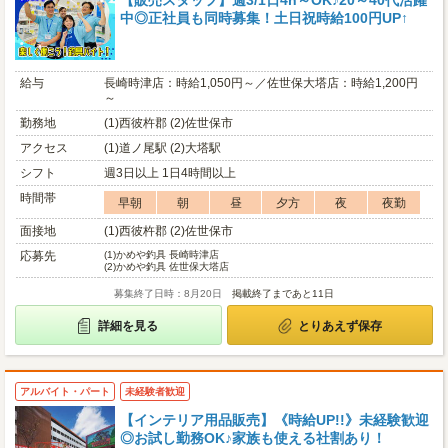
【販売スタッフ】週3/1日4h～OK♪20～40代活躍
中◎正社員も同時募集！土日祝時給100円UP↑
給与
長崎時津店：時給1,050円～／佐世保大塔店：時給1,200円
～
勤務地
(1)西彼杵郡 (2)佐世保市
アクセス
(1)道ノ尾駅 (2)大塔駅
シフト
週3日以上 1日4時間以上
時間帯
早朝
朝
昼
夕方
夜
夜勤
面接地
(1)西彼杵郡 (2)佐世保市
応募先
(1)
かめや釣具 長崎時津店
(2)
かめや釣具 佐世保大塔店
募集終了日時：8月20日
掲載終了まであと11日
詳細を見る
とりあえず保存
アルバイト・パート
未経験者歓迎
【インテリア用品販売】《時給UP!!》未経験歓迎
◎お試し勤務OK♪家族も使える社割あり！