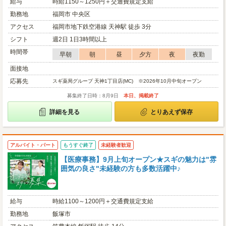
給与
時給1150～1250円＋交通費規定支給
勤務地
福岡市 中央区
アクセス
福岡市地下鉄空港線 天神駅 徒歩 3分
シフト
週2日 1日3時間以上
時間帯
早朝
朝
昼
夕方
夜
夜勤
面接地
応募先
スギ薬局グループ 天神1丁目店(MC) ※2026年10月中旬オープン
募集終了日時：8月9日
本日、掲載終了
詳細を見る
とりあえず保存
アルバイト・パート
もうすぐ終了
未経験者歓迎
【医療事務】9月上旬オープン★スギの魅力は"雰
囲気の良さ"未経験の方も多数活躍中♪
給与
時給1100～1200円＋交通費規定支給
勤務地
飯塚市