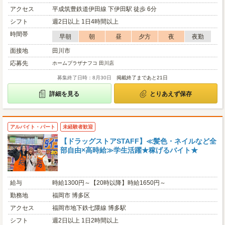
アクセス
平成筑豊鉄道伊田線 下伊田駅 徒歩 6分
シフト
週2日以上 1日4時間以上
時間帯
早朝
朝
昼
夕方
夜
夜勤
面接地
田川市
応募先
ホームプラザナフコ 田川店
募集終了日時：8月30日
掲載終了まであと21日
詳細を見る
とりあえず保存
アルバイト・パート
未経験者歓迎
【ドラッグストアSTAFF】≪髪色・ネイルなど全
部自由×高時給≫学生活躍★稼げるバイト★
給与
時給1300円～【20時以降】時給1650円～
勤務地
福岡市 博多区
アクセス
福岡市地下鉄七隈線 博多駅
シフト
週2日以上 1日2時間以上