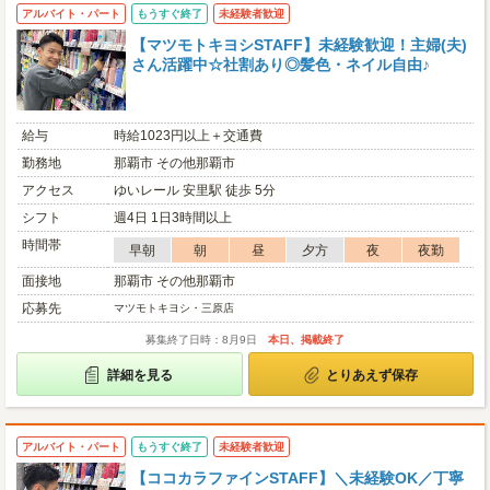
アルバイト・パート
もうすぐ終了
未経験者歓迎
【マツモトキヨシSTAFF】未経験歓迎！主婦(夫)
さん活躍中☆社割あり◎髪色・ネイル自由♪
給与
時給1023円以上＋交通費
勤務地
那覇市 その他那覇市
アクセス
ゆいレール 安里駅 徒歩 5分
シフト
週4日 1日3時間以上
時間帯
早朝
朝
昼
夕方
夜
夜勤
面接地
那覇市 その他那覇市
応募先
マツモトキヨシ・三原店
募集終了日時：8月9日
本日、掲載終了
詳細を見る
とりあえず保存
アルバイト・パート
もうすぐ終了
未経験者歓迎
【ココカラファインSTAFF】＼未経験OK／丁寧