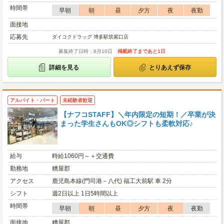
時間帯
早朝
朝
昼
夕方
夜
夜勤
面接地
応募先
ダイコクドラッグ 博多駅筑紫口店
募集終了日時：8月10日
掲載終了まであと1日
詳細を見る
とりあえず保存
アルバイト・パート
未経験者歓迎
【ナフコSTAFF】＼年内限定の短期！／卒業が決
まった学生さんもOK◎シフトも柔軟対応♪
給与
時給1060円～＋交通費
勤務地
糟屋郡
アクセス
鹿児島本線(門司港－八代) 福工大前駅 車 2分
シフト
週2日以上 1日5時間以上
時間帯
早朝
朝
昼
夕方
夜
夜勤
面接地
糟屋郡