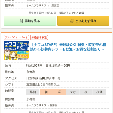
応募先
ホームプラザナフコ 新宮店
募集終了日時：8月27日
掲載終了まであと18日
詳細を見る
とりあえず保存
アルバイト・パート
未経験者歓迎
【ナフコSTAFF】未経験OK!!日数・時間帯の相
談OK♪扶養内シフトも歓迎＜お得な社割あり＞
給与
時給1057円 日祝は時給＋50円
勤務地
京都郡
アクセス
日豊本線 新田原駅 車 5分
シフト
週2日以上 1日4時間以上
時間帯
早朝
朝
昼
夕方
夜
夜勤
面接地
京都郡
応募先
ホームプラザナフコ 豊津店
募集終了日時：8月30日
掲載終了まであと21日