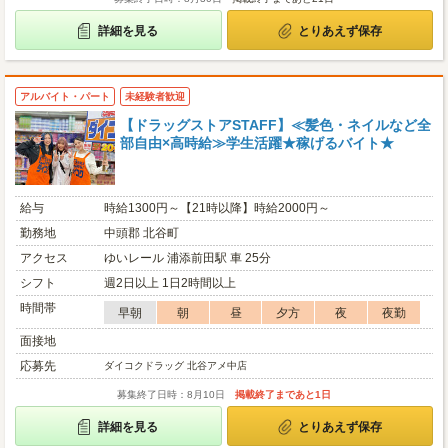
詳細を見る
とりあえず保存
アルバイト・パート
未経験者歓迎
【ドラッグストアSTAFF】≪髪色・ネイルなど全
部自由×高時給≫学生活躍★稼げるバイト★
給与
時給1300円～【21時以降】時給2000円～
勤務地
中頭郡 北谷町
アクセス
ゆいレール 浦添前田駅 車 25分
シフト
週2日以上 1日2時間以上
時間帯
早朝
朝
昼
夕方
夜
夜勤
面接地
応募先
ダイコクドラッグ 北谷アメ中店
募集終了日時：8月10日
掲載終了まであと1日
詳細を見る
とりあえず保存