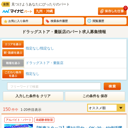
見つけようあなたにぴったりのパート
0
九州・沖縄
お気に入り条件
検索条件履歴
閲覧履歴
ドラッグストア・量販店のパート求人募集情報
指定なし/指定なし
ドラッグストア・量販店
指定なし
入力した条件を クリア
この条件を 保存
150
件中
1-20件目表示
アルバイト・パート
未経験者歓迎