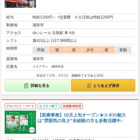
給与
時給1100円～ +交通費 ※土日祝は時給1200円
勤務地
浦添市
アクセス
ゆいレール 古島駅 車 4分
シフト
週4日以上 1日7.5時間以上
時間帯
早朝
朝
昼
夕方
夜
夜勤
面接地
浦添市
応募先
メイクマン 浦添本店
募集終了日時：9月3日
掲載終了まであと25日
詳細を見る
とりあえず保存
アルバイト・パート
もうすぐ終了
未経験者歓迎
【医療事務】10月上旬オープン★スギの魅力
は"雰囲気の良さ"未経験の方も多数活躍中♪