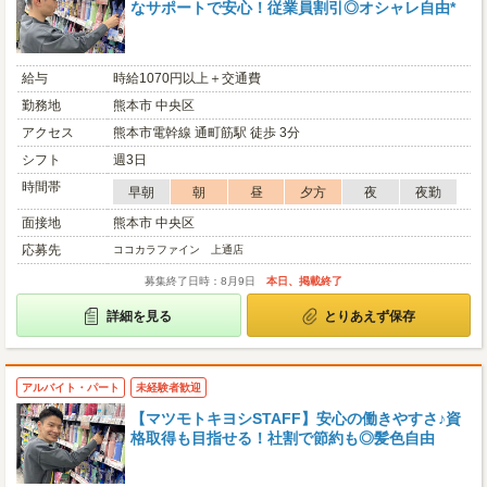
なサポートで安心！従業員割引◎オシャレ自由*
給与
時給1070円以上＋交通費
勤務地
熊本市 中央区
アクセス
熊本市電幹線 通町筋駅 徒歩 3分
シフト
週3日
時間帯
早朝
朝
昼
夕方
夜
夜勤
面接地
熊本市 中央区
応募先
ココカラファイン 上通店
募集終了日時：8月9日
本日、掲載終了
詳細を見る
とりあえず保存
アルバイト・パート
未経験者歓迎
【マツモトキヨシSTAFF】安心の働きやすさ♪資
格取得も目指せる！社割で節約も◎髪色自由