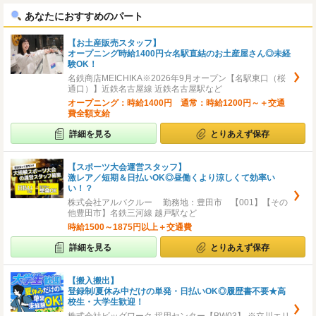
あなたにおすすめのパート
【お土産販売スタッフ】
オープニング時給1400円☆名駅直結のお土産屋さん◎未経
験OK！
名鉄商店MEICHIKA※2026年9月オープン【名駅東口（桜
通口）】近鉄名古屋線 近鉄名古屋駅など
オープニング：時給1400円 通常：時給1200円～＋交通
費全額支給
詳細を見る
とりあえず保存
【スポーツ大会運営スタッフ】
激レア／短期＆日払いOK◎昼働くより涼しくて効率い
い！？
株式会社アルバクルー 勤務地：豊田市 【001】【その
他豊田市】名鉄三河線 越戸駅など
時給1500～1875円以上＋交通費
詳細を見る
とりあえず保存
【搬入搬出】
登録制/夏休み中だけの単発・日払いOK◎履歴書不要★高
校生・大学生歓迎！