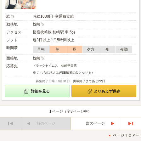
給与
時給1030円+交通費支給
勤務地
枕崎市
アクセス
指宿枕崎線 枕崎駅 車 5分
シフト
週3日以上 1日5時間以上
時間帯
早朝
朝
昼
夕方
夜
夜勤
面接地
枕崎市
応募先
ドラッグセイムス 枕崎平田店
※ こちらの求人はWEB応募のみとなります
募集終了日時：8月31日
掲載終了まであと22日
詳細を見る
とりあえず保存
1ページ（全8ページ中）
前のページ
次のページ
最
最
初
後
ページＴＯＰへ
へ
へ