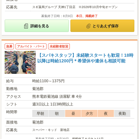
応募先
スギ薬局グループ 天神1丁目店 ※2026年10月中旬オープン
募集終了日時：8月9日
本日、掲載終了
詳細を見る
とりあえず保存
急募
アルバイト・パート
未経験者歓迎
【スパキスタッフ】未経験スタートも歓迎！18時
以降は時給1200円＊希望休や連休も相談可能
給与
時給1100～1375円
勤務地
菊池郡
アクセス
熊本電鉄菊池線 須屋駅 車 4分
シフト
週3日以上 1日3時間以上
時間帯
早朝
朝
昼
夕方
夜
夜勤
面接地
菊池郡
応募先
スーパー・キッド 新地店
募集終了日時：8月20日
掲載終了まであと11日