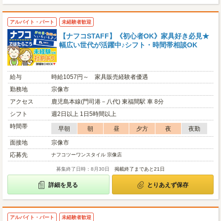
アルバイト・パート
未経験者歓迎
【ナフコSTAFF】《初心者OK》家具好き必見★
幅広い世代が活躍中♪シフト・時間帯相談OK
給与
時給1057円～ 家具販売経験者優遇
勤務地
宗像市
アクセス
鹿児島本線(門司港－八代) 東福間駅 車 8分
シフト
週2日以上 1日5時間以上
時間帯
早朝
朝
昼
夕方
夜
夜勤
面接地
宗像市
応募先
ナフコツーワンスタイル 宗像店
募集終了日時：8月30日
掲載終了まであと21日
詳細を見る
とりあえず保存
アルバイト・パート
未経験者歓迎