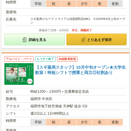
時間帯
早朝
朝
昼
夕方
夜
夜勤
面接地
応募先
スギ薬局グループ トライアル須恵調剤店(MC) ※2026年9月上旬オープ
ン
募集終了日時：8月9日
本日、掲載終了
詳細を見る
とりあえず保存
アルバイト・パート
もうすぐ終了
未経験者歓迎
【スギ薬局スタッフ】10月中旬オープン★大学生
歓迎！時短シフトで授業と両立◎社割あり
給与
時給1200～1350円＋交通費規定支給
勤務地
福岡市 中央区
アクセス
福岡市地下鉄空港線 天神駅 徒歩 3分
シフト
週2日以上 1日4時間以上
時間帯
早朝
朝
昼
夕方
夜
夜勤
面接地