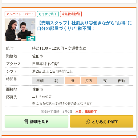
アルバイト・パート
もうすぐ終了
未経験者歓迎
【売場スタッフ】社割あり◎働きながら”お得”に
自分の部屋づくり♪年齢不問！
給与
時給1130～1230円＋交通費支給
勤務地
佐伯市
アクセス
日豊本線 佐伯駅
シフト
週2日以上 1日4時間以上
時間帯
早朝
朝
昼
夕方
夜
夜勤
面接地
佐伯市
応募先
ニトリ 佐伯店
※ こちらの求人はWEB応募のみとなります
募集終了日時：8月9日
本日、掲載終了
詳細を見る
とりあえず保存