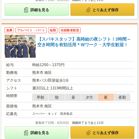
詳細を見る
とりあえず保存
急募
アルバイト・パート
短期
未経験者歓迎
【スパキスタッフ】高時給の夜シフト！3時間～
空き時間を有効活用＊Wワーク・大学生歓迎！
給与
時給1200～1375円
勤務地
熊本市 南区
アクセス
熊本バス/田迎徒歩1分
シフト
週3日以上 1日3時間以上
時間帯
早朝
朝
昼
夕方
夜
夜勤
面接地
熊本市 南区
応募先
スーパー・キッド 田井島店
募集終了日時：8月20日
掲載終了まであと11日
詳細を見る
とりあえず保存