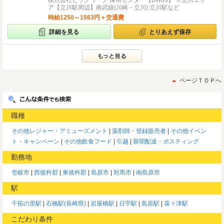
株式会社ビッグワーク 採用センター【BW03】 ※立川エリ
ア【立川駅周辺】南武線(川崎－立川) 立川駅など
時給1250～1563円＋交通費
詳細を見る
とりあえず保存
ページＴＯＰへ
職種
その他レジャー・アミューズメント
薬剤師・登録販売者
その他イベン
ト・キャンペーン
その他飲食フード
引越
新聞配達・ポスティング
勤務地
壱岐市
西彼杵郡
東彼杵郡
島原市
対馬市
南島原市
駅
干拓の里駅
石橋駅(長崎県)
岩屋橋駅
日宇駅
島原駅
喜々津駅
こだわり条件