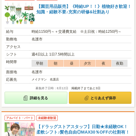
【園芸用品販売】《時給UP！！》植物好き歓迎！
知識・経験不要♪充実の研修&社割あり
給与
時給1150円～＋交通費支給 ※土日祝：時給1250円～
勤務地
名護市
アクセス
シフト
週4日以上 1日7.5時間以上
時間帯
早朝
朝
昼
夕方
夜
夜勤
面接地
名護市
応募先
メイクマン 名護店
募集終了日時：8月12日
掲載終了まであと3日
詳細を見る
とりあえず保存
アルバイト・パート
未経験者歓迎
【ドラッグストアスタッフ】日勤★未経験OK！
柔軟シフト♪髪色自由◎MAX30％OFFの社割有！