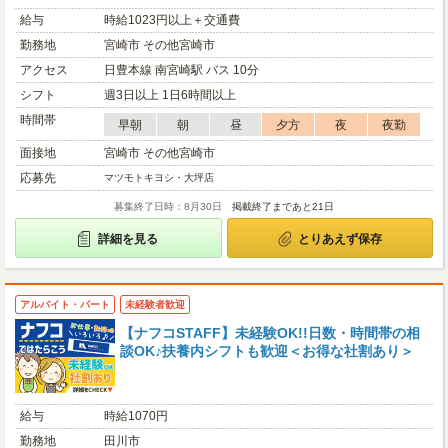
給与
時給1023円以上＋交通費
勤務地
宮崎市 その他宮崎市
アクセス
日豊本線 南宮崎駅 バス 10分
シフト
週3日以上 1日6時間以上
時間帯
早朝
朝
昼
夕方
夜
夜勤
面接地
宮崎市 その他宮崎市
応募先
マツモトキヨシ・大坪店
募集終了日時：8月30日
掲載終了まであと21日
詳細を見る
とりあえず保存
アルバイト・パート
未経験者歓迎
【ナフコSTAFF】未経験OK!!日数・時間帯の相
談OK♪扶養内シフトも歓迎＜お得な社割あり＞
給与
時給1070円
勤務地
田川市