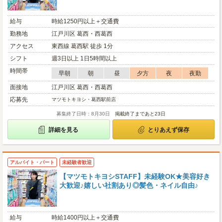
給与
時給1250円以上＋交通費
勤務地
江戸川区 葛西・西葛西
アクセス
東西線 葛西駅 徒歩 1分
シフト
週3日以上 1日5時間以上
時間帯
早朝
朝
昼
夕方
夜
夜勤
面接地
江戸川区 葛西・西葛西
応募先
マツモトキヨシ・葛西駅前店
募集終了日時：8月30日
掲載終了まであと23日
詳細を見る
とりあえず保存
アルバイト・パート
未経験者歓迎
【マツモトキヨシSTAFF】未経験OK★美容好き
大歓迎♪嬉しい社割あり◎髪色・ネイル自由♪
給与
時給1400円以上＋交通費