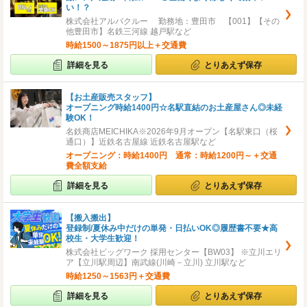
い！？
株式会社アルバクルー 勤務地：豊田市 【001】【その
他豊田市】名鉄三河線 越戸駅など
時給1500～1875円以上＋交通費
詳細を見る
とりあえず保存
【お土産販売スタッフ】
オープニング時給1400円☆名駅直結のお土産屋さん◎未経
験OK！
名鉄商店MEICHIKA※2026年9月オープン【名駅東口（桜
通口）】近鉄名古屋線 近鉄名古屋駅など
オープニング：時給1400円 通常：時給1200円～＋交通
費全額支給
詳細を見る
とりあえず保存
【搬入搬出】
登録制/夏休み中だけの単発・日払いOK◎履歴書不要★高
校生・大学生歓迎！
株式会社ビッグワーク 採用センター【BW03】 ※立川エリ
ア【立川駅周辺】南武線(川崎－立川) 立川駅など
時給1250～1563円＋交通費
詳細を見る
とりあえず保存