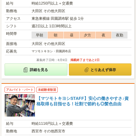
給与
時給1250円以上＋交通費
勤務地
大田区 その他大田区
アクセス
東急東横線 田園調布駅 徒歩 1分
シフト
週2日以上 1日3時間以上
時間帯
早朝
朝
昼
夕方
夜
夜勤
面接地
大田区 その他大田区
応募先
マツモトキヨシ・田園調布店
募集終了日時：8月9日
掲載終了まであと2日
詳細を見る
とりあえず保存
アルバイト・パート
未経験者歓迎
【マツモトキヨシSTAFF】安心の働きやすさ♪資
格取得も目指せる！社割で節約も◎髪色自由
給与
時給1116円以上＋交通費
勤務地
西宮市 その他西宮市