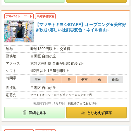
アルバイト・パート
未経験者歓迎
【マツモトキヨシSTAFF】オープニング★美容好
き歓迎♪嬉しい社割◎髪色・ネイル自由♪
給与
時給1300円以上＋交通費
勤務地
目黒区 自由が丘
アクセス
東急大井町線 自由が丘駅 徒歩 2分
シフト
週2日以上 1日5時間以上
時間帯
早朝
朝
昼
夕方
夜
夜勤
面接地
目黒区 自由が丘
応募先
マツモトキヨシ・自由が丘ミューズスクエア店
募集終了日時：8月23日
掲載終了まであと16日
詳細を見る
とりあえず保存