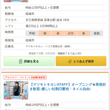
給与
時給1230円以上＋交通費
勤務地
稲城市
アクセス
京王相模原線 若葉台駅 徒歩 18分
シフト
週2日以上 1日5時間以上
時間帯
早朝
朝
昼
夕方
夜
夜勤
面接地
稲城市
応募先
マツモトキヨシ・ソコラ若葉台店（仮称）
募集終了日時：8月16日
掲載終了まであと9日
詳細を見る
とりあえず保存
アルバイト・パート
未経験者歓迎
【マツモトキヨシSTAFF】オープニング★美容好
き歓迎♪嬉しい社割◎髪色・ネイル自由♪
給与
時給1450円以上＋交通費