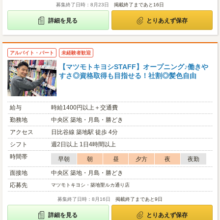
募集終了日時：8月23日
掲載終了まであと16日
詳細を見る
とりあえず保存
アルバイト・パート
未経験者歓迎
【マツモトキヨシSTAFF】オープニング♪働きや
すさ◎資格取得も目指せる！社割◎髪色自由
給与
時給1400円以上＋交通費
勤務地
中央区 築地・月島・勝どき
アクセス
日比谷線 築地駅 徒歩 4分
シフト
週2日以上 1日4時間以上
時間帯
早朝
朝
昼
夕方
夜
夜勤
面接地
中央区 築地・月島・勝どき
応募先
マツモトキヨシ・築地聖ルカ通り店
募集終了日時：8月16日
掲載終了まであと9日
詳細を見る
とりあえず保存