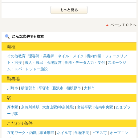
ページＴＯＰへ
職種
その他教育
理容師・美容師・ネイル・メイク
構内作業・フォークリフ
ト・溶接
搬入・搬出・会場設営
事務・データ入力・受付
スポーツジ
ム・スパ・レジャー施設
勤務地
川崎市
横須賀市
平塚市
藤沢市
相模原市
大和市
駅
厚木駅
京急川崎駅
大倉山駅(神奈川県)
宮前平駅
港南中央駅
たまプラ
ーザ駅
こだわり条件
在宅ワーク・内職
車通勤可
ネイル可
学歴不問
ピアス可
オープニン