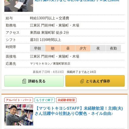
給与
時給1300円以上＋交通費
勤務地
江東区 門前仲町・東陽町・木場
アクセス
東西線 東陽町駅 徒歩 2分
シフト
週3日 1日6時間以上
時間帯
早朝
朝
昼
夕方
夜
夜勤
面接地
江東区 門前仲町・東陽町・木場
応募先
マツモトキヨシ／東陽町駅前店
募集終了日時：8月23日
掲載終了まであと16日
詳細を見る
とりあえず保存
アルバイト・パート
もうすぐ終了
未経験者歓迎
【マツモトキヨシSTAFF】未経験歓迎！主婦(夫)
さん活躍中☆社割あり◎髪色・ネイル自由♪