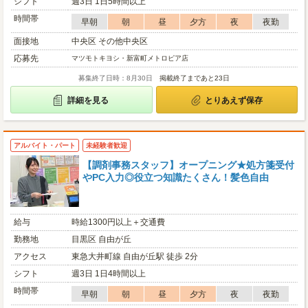
シフト
週3日 1日5時間以上
時間帯
早朝
朝
昼
夕方
夜
夜勤
面接地
中央区 その他中央区
応募先
マツモトキヨシ・新富町メトロピア店
募集終了日時：8月30日
掲載終了まであと23日
詳細を見る
とりあえず保存
アルバイト・パート
未経験者歓迎
【調剤事務スタッフ】オープニング★処方箋受付
やPC入力◎役立つ知識たくさん！髪色自由
給与
時給1300円以上＋交通費
勤務地
目黒区 自由が丘
アクセス
東急大井町線 自由が丘駅 徒歩 2分
シフト
週3日 1日4時間以上
時間帯
早朝
朝
昼
夕方
夜
夜勤