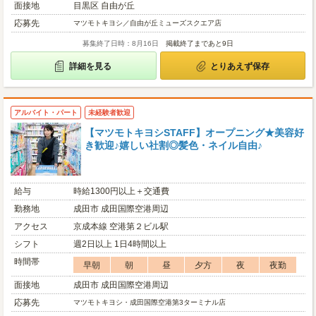
面接地
目黒区 自由が丘
応募先
マツモトキヨシ／自由が丘ミューズスクエア店
募集終了日時：8月16日
掲載終了まであと9日
詳細を見る
とりあえず保存
アルバイト・パート
未経験者歓迎
【マツモトキヨシSTAFF】オープニング★美容好
き歓迎♪嬉しい社割◎髪色・ネイル自由♪
給与
時給1300円以上＋交通費
勤務地
成田市 成田国際空港周辺
アクセス
京成本線 空港第２ビル駅
シフト
週2日以上 1日4時間以上
時間帯
早朝
朝
昼
夕方
夜
夜勤
面接地
成田市 成田国際空港周辺
応募先
マツモトキヨシ・成田国際空港第3ターミナル店