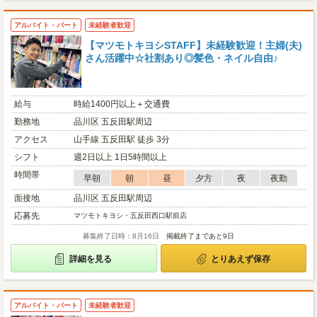
アルバイト・パート
未経験者歓迎
【マツモトキヨシSTAFF】未経験歓迎！主婦(夫)
さん活躍中☆社割あり◎髪色・ネイル自由♪
給与
時給1400円以上＋交通費
勤務地
品川区 五反田駅周辺
アクセス
山手線 五反田駅 徒歩 3分
シフト
週2日以上 1日5時間以上
時間帯
早朝
朝
昼
夕方
夜
夜勤
面接地
品川区 五反田駅周辺
応募先
マツモトキヨシ・五反田西口駅前店
募集終了日時：8月16日
掲載終了まであと9日
詳細を見る
とりあえず保存
アルバイト・パート
未経験者歓迎