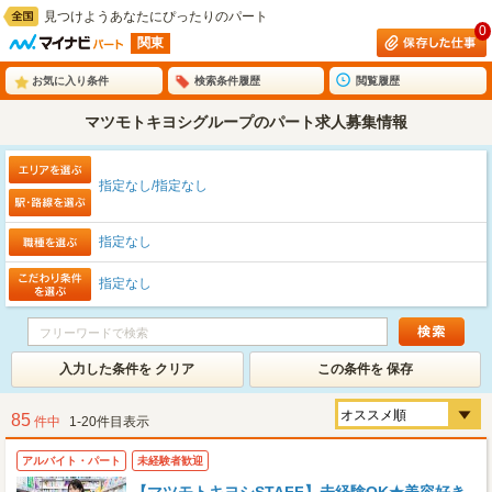
見つけようあなたにぴったりのパート
0
関東
お気に入り条件
検索条件履歴
閲覧履歴
マツモトキヨシグループのパート求人募集情報
指定なし/指定なし
指定なし
指定なし
入力した条件を クリア
この条件を 保存
85
件中
1-20件目表示
アルバイト・パート
未経験者歓迎