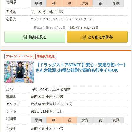
時間帯
早朝
朝
昼
夕方
夜
夜勤
面接地
品川区 その他品川区
応募先
マツモトキヨシ／品川シーサイドフォレスト店
募集終了日時：8月30日
掲載終了まであと23日
詳細を見る
とりあえず保存
アルバイト・パート
未経験者歓迎
【ドラッグストアSTAFF】安心・安定◎初パート
さん大歓迎♪お得な社割で節約も◎ネイルOK
給与
時給1226円以上＋交通費
勤務地
葛飾区 新小岩・小岩
アクセス
総武線 新小岩駅 バス 10分
シフト
週3日 1日4時間以上
時間帯
早朝
朝
昼
夕方
夜
夜勤
面接地
葛飾区 新小岩・小岩