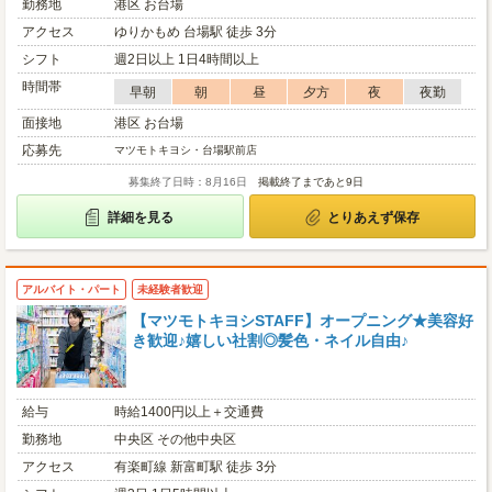
勤務地
港区 お台場
アクセス
ゆりかもめ 台場駅 徒歩 3分
シフト
週2日以上 1日4時間以上
時間帯
早朝
朝
昼
夕方
夜
夜勤
面接地
港区 お台場
応募先
マツモトキヨシ・台場駅前店
募集終了日時：8月16日
掲載終了まであと9日
詳細を見る
とりあえず保存
アルバイト・パート
未経験者歓迎
【マツモトキヨシSTAFF】オープニング★美容好
き歓迎♪嬉しい社割◎髪色・ネイル自由♪
給与
時給1400円以上＋交通費
勤務地
中央区 その他中央区
アクセス
有楽町線 新富町駅 徒歩 3分