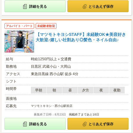
詳細を見る
とりあえず保存
アルバイト・パート
未経験者歓迎
【マツモトキヨシSTAFF】未経験OK★美容好き
大歓迎♪嬉しい社割あり◎髪色・ネイル自由♪
給与
時給1250円以上＋交通費
勤務地
目黒区 武蔵小山・大岡山
アクセス
東急目黒線 西小山駅 徒歩 4分
シフト
時間帯
早朝
朝
昼
夕方
夜
夜勤
面接地
応募先
マツモトキヨシ・西小山駅前店
募集終了日時：8月23日
掲載終了まであと16日
詳細を見る
とりあえず保存