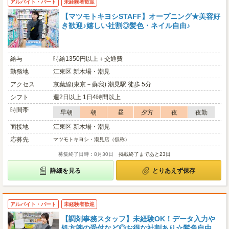
アルバイト・パート
未経験者歓迎
【マツモトキヨシSTAFF】オープニング★美容好
き歓迎♪嬉しい社割◎髪色・ネイル自由♪
給与
時給1350円以上＋交通費
勤務地
江東区 新木場・潮見
アクセス
京葉線(東京－蘇我) 潮見駅 徒歩 5分
シフト
週2日以上 1日4時間以上
時間帯
早朝
朝
昼
夕方
夜
夜勤
面接地
江東区 新木場・潮見
応募先
マツモトキヨシ・潮見店（仮称）
募集終了日時：8月30日
掲載終了まであと23日
詳細を見る
とりあえず保存
アルバイト・パート
未経験者歓迎
【調剤事務スタッフ】未経験OK！データ入力や
処方箋の受付など◎お得な社割あり☆髪色自由