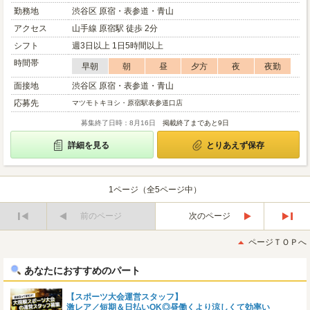
勤務地
渋谷区 原宿・表参道・青山
アクセス
山手線 原宿駅 徒歩 2分
シフト
週3日以上 1日5時間以上
時間帯
早朝
朝
昼
夕方
夜
夜勤
面接地
渋谷区 原宿・表参道・青山
応募先
マツモトキヨシ・原宿駅表参道口店
募集終了日時：8月16日
掲載終了まであと9日
詳細を見る
とりあえず保存
1ページ（全5ページ中）
前のページ
次のページ
最
最
初
後
ページＴＯＰへ
へ
へ
あなたにおすすめのパート
【スポーツ大会運営スタッフ】
激レア／短期＆日払いOK◎昼働くより涼しくて効率い