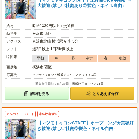
【マツモトキヨシSTAFF】未経験OK★美容好き
大歓迎♪嬉しい社割あり◎髪色・ネイル自由♪
給与
時給1330円以上＋交通費
勤務地
横浜市 西区
アクセス
京浜東北線 横浜駅 徒歩 5分
シフト
週2日以上 1日3時間以上
時間帯
早朝
朝
昼
夕方
夜
夜勤
面接地
横浜市 西区
応募先
マツモトキヨシ・横浜ジョイナスＰａｒｔ1店
募集終了日時：8月30日
掲載終了まであと23日
詳細を見る
とりあえず保存
アルバイト・パート
未経験者歓迎
【マツモトキヨシSTAFF】オープニング★美容好
き歓迎♪嬉しい社割◎髪色・ネイル自由♪