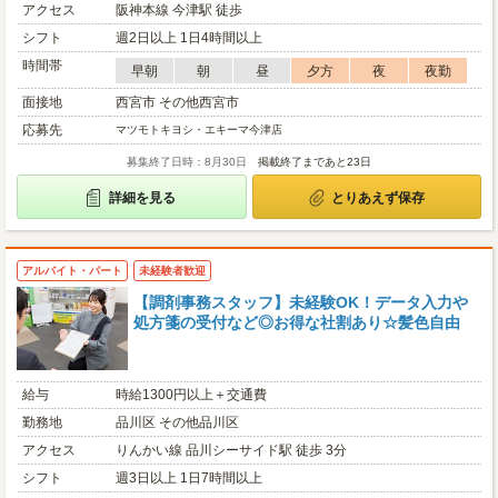
アクセス
阪神本線 今津駅 徒歩
シフト
週2日以上 1日4時間以上
時間帯
早朝
朝
昼
夕方
夜
夜勤
面接地
西宮市 その他西宮市
応募先
マツモトキヨシ・エキーマ今津店
募集終了日時：8月30日
掲載終了まであと23日
詳細を見る
とりあえず保存
アルバイト・パート
未経験者歓迎
【調剤事務スタッフ】未経験OK！データ入力や
処方箋の受付など◎お得な社割あり☆髪色自由
給与
時給1300円以上＋交通費
勤務地
品川区 その他品川区
アクセス
りんかい線 品川シーサイド駅 徒歩 3分
シフト
週3日以上 1日7時間以上