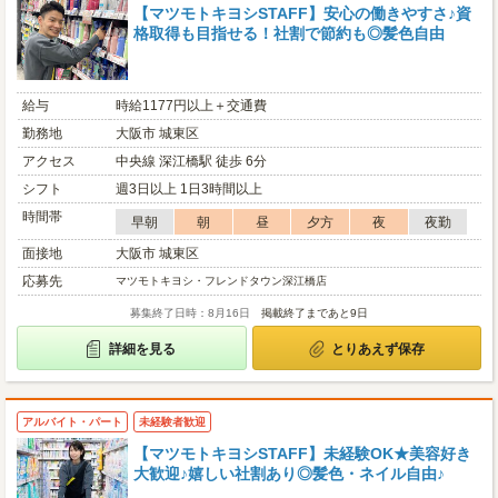
【マツモトキヨシSTAFF】安心の働きやすさ♪資
格取得も目指せる！社割で節約も◎髪色自由
給与
時給1177円以上＋交通費
勤務地
大阪市 城東区
アクセス
中央線 深江橋駅 徒歩 6分
シフト
週3日以上 1日3時間以上
時間帯
早朝
朝
昼
夕方
夜
夜勤
面接地
大阪市 城東区
応募先
マツモトキヨシ・フレンドタウン深江橋店
募集終了日時：8月16日
掲載終了まであと9日
詳細を見る
とりあえず保存
アルバイト・パート
未経験者歓迎
【マツモトキヨシSTAFF】未経験OK★美容好き
大歓迎♪嬉しい社割あり◎髪色・ネイル自由♪