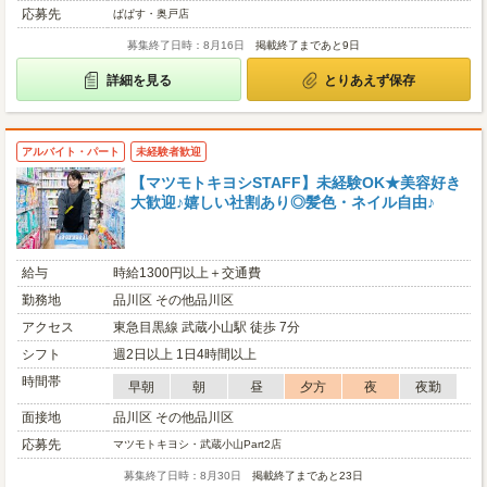
応募先
ぱぱす・奥戸店
募集終了日時：8月16日
掲載終了まであと9日
詳細を見る
とりあえず保存
アルバイト・パート
未経験者歓迎
【マツモトキヨシSTAFF】未経験OK★美容好き
大歓迎♪嬉しい社割あり◎髪色・ネイル自由♪
給与
時給1300円以上＋交通費
勤務地
品川区 その他品川区
アクセス
東急目黒線 武蔵小山駅 徒歩 7分
シフト
週2日以上 1日4時間以上
時間帯
早朝
朝
昼
夕方
夜
夜勤
面接地
品川区 その他品川区
応募先
マツモトキヨシ・武蔵小山Part2店
募集終了日時：8月30日
掲載終了まであと23日