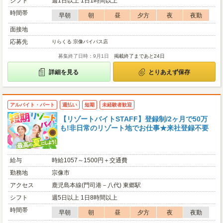
シフト
週1日以上 1日1時間以上
時間帯
早朝
朝
昼
夕方
夜
夜勤
面接地
応募先
りらくる 宗像バイパス店
募集終了日時：9月1日
掲載終了まであと24日
詳細を見る
とりあえず保存
アルバイト・パート
週払い
短期
未経験者歓迎
【リゾートバイトSTAFF】登録制/2ヶ月で50万
も!非日常のリゾート地でお仕事★来社登録不要
給与
時給1057～1500円＋交通費
勤務地
宗像市
アクセス
鹿児島本線(門司港－八代) 東郷駅
シフト
週5日以上 1日8時間以上
時間帯
早朝
朝
昼
夕方
夜
夜勤