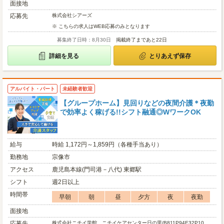
面接地
応募先
株式会社シアーズ
※ こちらの求人はWEB応募のみとなります
募集終了日時：8月30日
掲載終了まであと22日
詳細を見る
とりあえず保存
アルバイト・パート
未経験者歓迎
【グループホーム】見回りなどの夜間介護＊夜勤
で効率よく稼げる!!シフト融通◎WワークOK
給与
時給 1,172円～1,859円（各種手当あり）
勤務地
宗像市
アクセス
鹿児島本線(門司港－八代) 東郷駅
シフト
週2日以上
時間帯
早朝
朝
昼
夕方
夜
夜勤
面接地
応募先
株式会社ニチイ学館 ニチイケアセンター日の里/B811P94E32P10