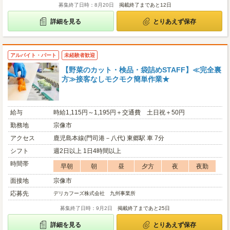
募集終了日時：8月20日
掲載終了まであと12日
詳細を見る
とりあえず保存
アルバイト・パート
未経験者歓迎
【野菜のカット・検品・袋詰めSTAFF】≪完全裏
方≫接客なしモクモク簡単作業★
給与
時給1,115円～1,195円＋交通費 土日祝＋50円
勤務地
宗像市
アクセス
鹿児島本線(門司港－八代) 東郷駅 車 7分
シフト
週2日以上 1日4時間以上
時間帯
早朝
朝
昼
夕方
夜
夜勤
面接地
宗像市
応募先
デリカフーズ株式会社 九州事業所
募集終了日時：9月2日
掲載終了まであと25日
詳細を見る
とりあえず保存