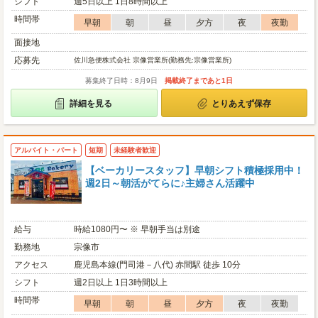
シフト
週5日以上 1日8時間以上
時間帯
早朝
朝
昼
夕方
夜
夜勤
面接地
応募先
佐川急便株式会社 宗像営業所(勤務先:宗像営業所)
募集終了日時：8月9日
掲載終了まであと1日
詳細を見る
とりあえず保存
アルバイト・パート
短期
未経験者歓迎
【ベーカリースタッフ】早朝シフト積極採用中！
週2日～朝活がてらに♪主婦さん活躍中
給与
時給1080円〜 ※ 早朝手当は別途
勤務地
宗像市
アクセス
鹿児島本線(門司港－八代) 赤間駅 徒歩 10分
シフト
週2日以上 1日3時間以上
時間帯
早朝
朝
昼
夕方
夜
夜勤