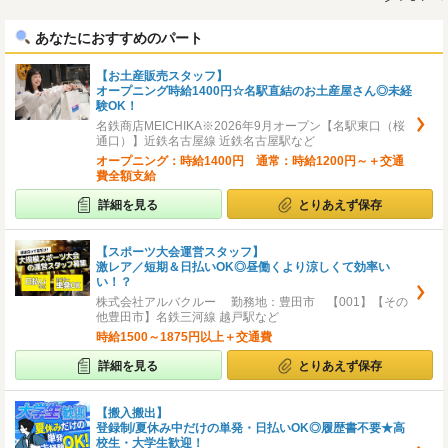
へ
へ
あなたにおすすめのパート
【お土産販売スタッフ】
オープニング時給1400円☆名駅直結のお土産屋さん◎未経
験OK！
名鉄商店MEICHIKA※2026年9月オープン【名駅東口（桜
通口）】近鉄名古屋線 近鉄名古屋駅など
オープニング：時給1400円 通常：時給1200円～＋交通
費全額支給
詳細を見る
とりあえず保存
【スポーツ大会運営スタッフ】
激レア／短期＆日払いOK◎昼働くより涼しくて効率い
い！？
株式会社アルバクルー 勤務地：豊田市 【001】【その
他豊田市】名鉄三河線 越戸駅など
時給1500～1875円以上＋交通費
詳細を見る
とりあえず保存
【搬入搬出】
登録制/夏休み中だけの単発・日払いOK◎履歴書不要★高
校生・大学生歓迎！