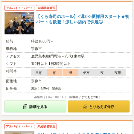
アルバイト・パート
未経験者歓迎
【くら寿司のホール】<週2~>夏採用スタート★初
パートも歓迎！涼しい店内で快適◎
給与
時給1060円～
勤務地
宗像市
アクセス
鹿児島本線(門司港－八代) 東郷駅
シフト
週2日以上 1日3時間以上
時間帯
早朝
朝
昼
夕方
夜
夜勤
面接地
宗像市
応募先
無添くら寿司 宗像店
募集終了日時：8月31日
掲載終了まであと23日
詳細を見る
とりあえず保存
アルバイト・パート
未経験者歓迎