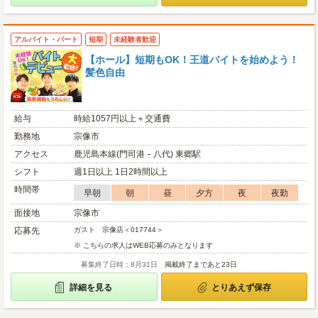
アルバイト・パート
短期
未経験者歓迎
【ホール】短期もOK！王道バイトを始めよう！
髪色自由
給与
時給1057円以上＋交通費
勤務地
宗像市
アクセス
鹿児島本線(門司港－八代) 東郷駅
シフト
週1日以上 1日2時間以上
時間帯
早朝
朝
昼
夕方
夜
夜勤
面接地
宗像市
応募先
ガスト 宗像店＜017744＞
※ こちらの求人はWEB応募のみとなります
募集終了日時：8月31日
掲載終了まであと23日
詳細を見る
とりあえず保存