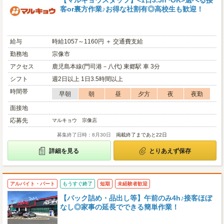
【マルキョウスタッフ】<1日3.5h~OK>選べる接
客or裏方作業♪お得な社割有◎高校生も歓迎！
給与
時給1057～1160円 ＋ 交通費支給
勤務地
宗像市
アクセス
鹿児島本線(門司港－八代) 東郷駅 車 3分
シフト
週2日以上 1日3.5時間以上
時間帯
早朝
朝
昼
夕方
夜
夜勤
面接地
応募先
マルキョウ 宗像店
募集終了日時：8月30日
掲載終了まであと22日
詳細を見る
とりあえず保存
アルバイト・パート
もうすぐ終了
短期
未経験者歓迎
【パック詰め・品出し等】午前のみ4h♪接客ほぼ
なし◎家事の延長でできる簡単作業！