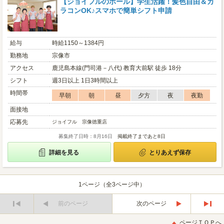
【ジョイフルのホール】学生活躍！髪色自由＆カ
ラコンOK♪スマホで簡単シフト申請
給与
時給1150～1384円
勤務地
宗像市
アクセス
鹿児島本線(門司港－八代) 教育大前駅 徒歩 18分
シフト
週3日以上 1日3時間以上
時間帯
早朝
朝
昼
夕方
夜
夜勤
面接地
応募先
ジョイフル 宗像徳重店
募集終了日時：8月16日
掲載終了まであと8日
詳細を見る
とりあえず保存
1ページ（全3ページ中）
前のページ
次のページ
最
最
初
後
ページＴＯＰへ