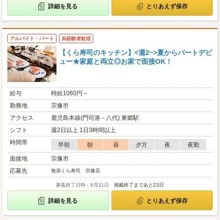
詳細を見る
とりあえず保存
アルバイト・パート
未経験者歓迎
【くら寿司のキッチン】<週2~>夏からパートデビ
ュー★家庭と両立◎お家で面接OK！
給与
時給1060円～
勤務地
宗像市
アクセス
鹿児島本線(門司港－八代) 東郷駅
シフト
週2日以上 1日3時間以上
時間帯
早朝
朝
昼
夕方
夜
夜勤
面接地
宗像市
応募先
無添くら寿司 宗像店
募集終了日時：8月31日
掲載終了まであと23日
詳細を見る
とりあえず保存