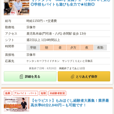
◎学校もバイトも遊びも全力で★社割◎
給与
時給1150円～+交通費
勤務地
宗像市
アクセス
鹿児島本線(門司港－八代) 赤間駅 徒歩 13分
シフト
週2日以上 1日4時間以上
時間帯
早朝
朝
昼
夕方
夜
夜勤
面接地
宗像市
応募先
ケンタッキーフライドチキン サンリブくりえいと宗像店
募集終了日時：8月20日
掲載終了まであと12日
詳細を見る
とりあえず保存
急募
アルバイト・パート
短期
未経験者歓迎
【セラピスト】もみほぐし経験者大募集！業界最
高水準60分2,840円～も可能です！