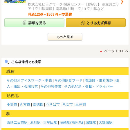
株式会社ビッグワーク 採用センター【BW03】 ※立川エリ
ア【立川駅周辺】南武線(川崎－立川) 立川駅など
時給1250～1563円＋交通費
詳細を見る
とりあえず保存
ページＴＯＰへ
職種
その他オフィスワーク・事務
その他飲食フード
看護師・准看護師
搬
入・搬出・会場設営
その他軽作業
その他配送・引越・ドライバー
勤務地
小郡市
直方市
嘉穂郡
うきは市
八女市
三井郡
駅
西鉄二日市駅
原町駅
大牟田駅
藤崎駅(福岡県)
城野駅
大野城駅