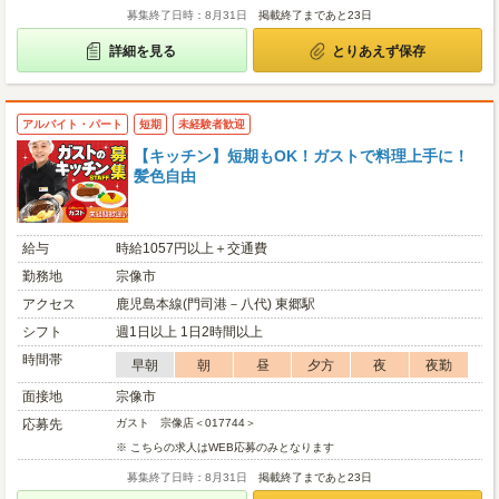
募集終了日時：8月31日
掲載終了まであと23日
詳細を見る
とりあえず保存
アルバイト・パート
短期
未経験者歓迎
【キッチン】短期もOK！ガストで料理上手に！
髪色自由
給与
時給1057円以上＋交通費
勤務地
宗像市
アクセス
鹿児島本線(門司港－八代) 東郷駅
シフト
週1日以上 1日2時間以上
時間帯
早朝
朝
昼
夕方
夜
夜勤
面接地
宗像市
応募先
ガスト 宗像店＜017744＞
※ こちらの求人はWEB応募のみとなります
募集終了日時：8月31日
掲載終了まであと23日