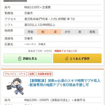
給与
時給1110円＋交通費
勤務地
宗像市
アクセス
鹿児島本線(門司港－八代) 赤間駅 車 7分
シフト
週3日以上 1日4時間以上
時間帯
早朝
朝
昼
夕方
夜
夜勤
面接地
宗像市
応募先
ハローデイ 宗像店
募集終了日時：8月9日
掲載終了まであと1日
詳細を見る
とりあえず保存
アルバイト・パート
短期
未経験者歓迎
【新聞配達】深夜orお昼のスキマ時間でプチ収入
♪配達専用の地図アプリ有◎現金手渡し可
給与
時給1200～1500円（深夜給与含む）＋各種手当