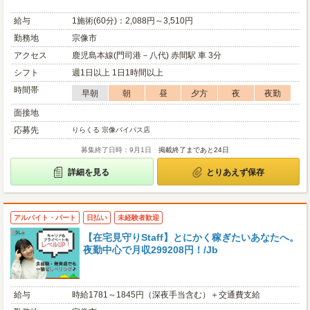
給与
1施術(60分)：2,088円～3,510円
勤務地
宗像市
アクセス
鹿児島本線(門司港－八代) 赤間駅 車 3分
シフト
週1日以上 1日1時間以上
時間帯
早朝
朝
昼
夕方
夜
夜勤
面接地
応募先
りらくる 宗像バイパス店
募集終了日時：9月1日
掲載終了まであと24日
詳細を見る
とりあえず保存
アルバイト・パート
日払い
未経験者歓迎
【在宅見守りStaff】とにかく稼ぎたいあなたへ。
夜勤中心で月収299208円！/Jb
給与
時給1781～1845円（深夜手当含む）＋交通費支給