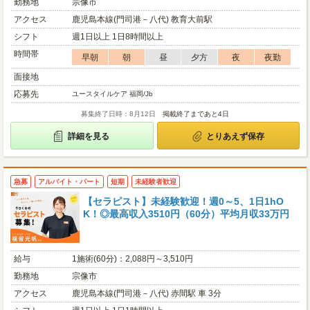
勤務地
宗像市
アクセス
鹿児島本線(門司港－八代) 教育大前駅
シフト
週1日以上 1日8時間以上
時間帯
早朝
朝
昼
夕方
夜
夜勤
面接地
応募先
ユースタイルケア 福岡/Jb
募集終了日時：8月12日
掲載終了まであと4日
詳細を見る
とりあえず保存
急募
アルバイト・パート
短期
未経験者歓迎
【セラピスト】未経験歓迎！週0～5、1日1hO
K！◎最高収入3510円（60分）平均月収33万円
給与
1施術(60分)：2,088円～3,510円
勤務地
宗像市
アクセス
鹿児島本線(門司港－八代) 赤間駅 車 3分