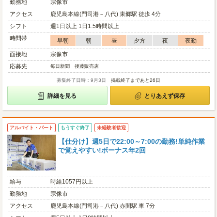
勤務地
宗像市
アクセス
鹿児島本線(門司港－八代) 東郷駅 徒歩 4分
シフト
週1日以上 1日1.5時間以上
時間帯
早朝
朝
昼
夕方
夜
夜勤
面接地
宗像市
応募先
毎日新聞 後藤販売店
募集終了日時：9月3日
掲載終了まであと26日
詳細を見る
とりあえず保存
アルバイト・パート
もうすぐ終了
未経験者歓迎
【仕分け】週5日で22:00～7:00の勤務!単純作業
で覚えやすい!ボーナス年2回
給与
時給1057円以上
勤務地
宗像市
アクセス
鹿児島本線(門司港－八代) 赤間駅 車 7分