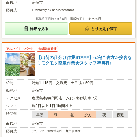
面接地
宗像市
応募先
136bakery by naruhesotanma
募集終了日時：9月6日
掲載終了まであと29日
詳細を見る
とりあえず保存
アルバイト・パート
未経験者歓迎
【出荷の仕分け作業STAFF】≪完全裏方≫接客な
しモクモク簡単作業★スタッフ特典有♪
給与
時給1,115円＋交通費 土日祝＋50円
勤務地
宗像市
アクセス
鹿児島本線(門司港－八代) 東郷駅 車 7分
シフト
週2日以上 1日4時間以上
時間帯
早朝
朝
昼
夕方
夜
夜勤
面接地
宗像市
応募先
デリカフーズ株式会社 九州事業所