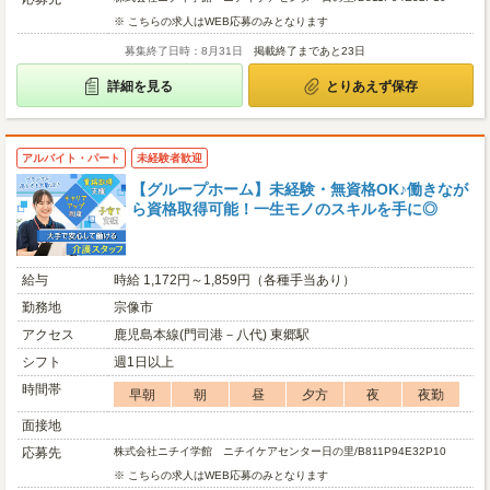
※ こちらの求人はWEB応募のみとなります
募集終了日時：8月31日
掲載終了まであと23日
詳細を見る
とりあえず保存
アルバイト・パート
未経験者歓迎
【グループホーム】未経験・無資格OK♪働きなが
ら資格取得可能！一生モノのスキルを手に◎
給与
時給 1,172円～1,859円（各種手当あり）
勤務地
宗像市
アクセス
鹿児島本線(門司港－八代) 東郷駅
シフト
週1日以上
時間帯
早朝
朝
昼
夕方
夜
夜勤
面接地
応募先
株式会社ニチイ学館 ニチイケアセンター日の里/B811P94E32P10
※ こちらの求人はWEB応募のみとなります