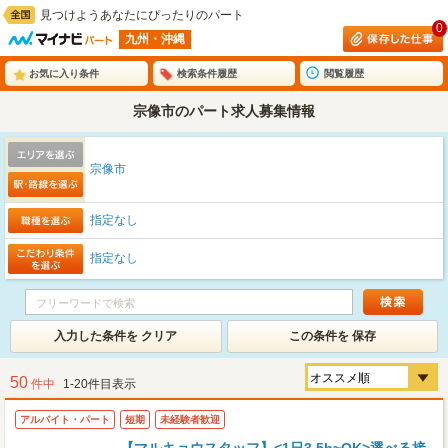
見つけようあなたにぴったりのパート
0
九州・沖縄
お気に入り条件
検索条件履歴
閲覧履歴
宗像市のパート求人募集情報
宗像市
指定なし
指定なし
入力した条件を クリア
この条件を 保存
50
件中
1-20件目表示
アルバイト・パート
短期
未経験者歓迎