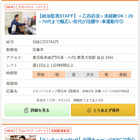
NEW
アルバイト・パート
【給油監視STAFF】＜乙四必須＞未経験OK！20
～70代まで幅広い世代が活躍中♪車通勤可◎
給与
日給1万3741円
勤務地
宗像市
アクセス
鹿児島本線(門司港－八代) 教育大前駅 徒歩 19分
シフト
週1日以上 1日8時間以上
時間帯
早朝
朝
昼
夕方
夜
夜勤
面接地
応募先
エナジースタッフ西日本【勤務先：ENEOS 宗像バイパスSS(7096)】
募集終了日時：8月13日
掲載終了まであと5日
詳細を見る
とりあえず保存
NEW
アルバイト・パート
未経験者歓迎
【ケンタッキーStaff】全国チェーンのKFCで安心