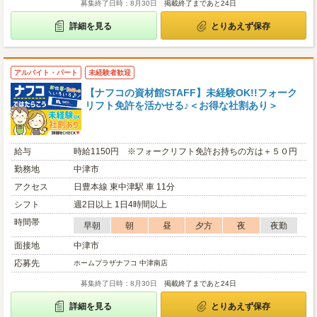
募集終了日時：8月30日
掲載終了まであと24日
詳細を見る
とりあえず保存
アルバイト・パート
未経験者歓迎
【ナフコの資材館STAFF】未経験OK!!フォーク
リフト免許を活かせる♪＜お得な社割あり＞
給与
時給1150円 ※フォークリフト免許お持ちの方は＋５０円
勤務地
中津市
アクセス
日豊本線 東中津駅 車 11分
シフト
週2日以上 1日4時間以上
時間帯
早朝
朝
昼
夕方
夜
夜勤
面接地
中津市
応募先
ホームプラザナフコ 中津南店
募集終了日時：8月30日
掲載終了まであと24日
詳細を見る
とりあえず保存