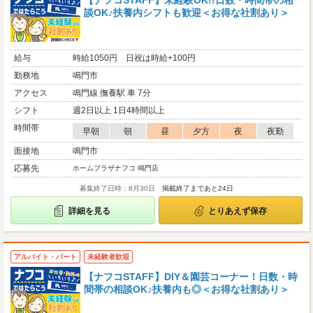
【ナフコSTAFF】未経験OK!!日数・時間帯の相
談OK♪扶養内シフトも歓迎＜お得な社割あり＞
給与
時給1050円 日祝は時給+100円
勤務地
鳴門市
アクセス
鳴門線 撫養駅 車 7分
シフト
週2日以上 1日4時間以上
時間帯
早朝
朝
昼
夕方
夜
夜勤
面接地
鳴門市
応募先
ホームプラザナフコ 鳴門店
募集終了日時：8月30日
掲載終了まであと24日
詳細を見る
とりあえず保存
アルバイト・パート
未経験者歓迎
【ナフコSTAFF】DIY＆園芸コーナー！日数・時
間帯の相談OK♪扶養内も◎＜お得な社割あり＞