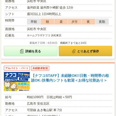
勤務地
浜松市 中央区
アクセス
遠州鉄道 遠州西ケ崎駅 徒歩 12分
シフト
週3日以上 1日4時間以上
時間帯
早朝
朝
昼
夕方
夜
夜勤
面接地
浜松市 中央区
応募先
ホームプラザナフコ 浜松東店
募集終了日時：8月30日
掲載終了まであと24日
詳細を見る
とりあえず保存
アルバイト・パート
未経験者歓迎
【ナフコSTAFF】未経験OK!!日数・時間帯の相
談OK♪扶養内シフトも歓迎＜お得な社割あり＞
給与
時給1090円 日祝は時給＋50円
勤務地
広島市 安佐北区
アクセス
可部線 あき亀山駅 車 7分