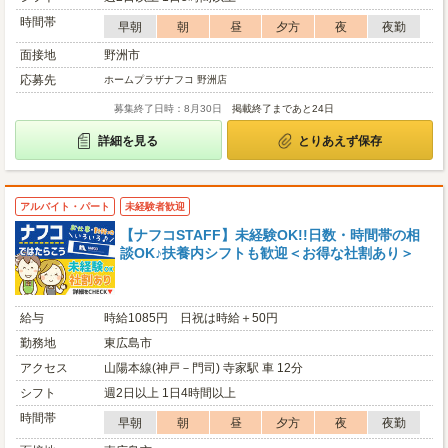
時間帯
早朝
朝
昼
夕方
夜
夜勤
面接地
野洲市
応募先
ホームプラザナフコ 野洲店
募集終了日時：8月30日
掲載終了まであと24日
詳細を見る
とりあえず保存
アルバイト・パート
未経験者歓迎
【ナフコSTAFF】未経験OK!!日数・時間帯の相
談OK♪扶養内シフトも歓迎＜お得な社割あり＞
給与
時給1085円 日祝は時給＋50円
勤務地
東広島市
アクセス
山陽本線(神戸－門司) 寺家駅 車 12分
シフト
週2日以上 1日4時間以上
時間帯
早朝
朝
昼
夕方
夜
夜勤