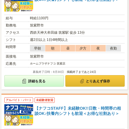
給与
時給1100円
勤務地
筑紫野市
アクセス
西鉄天神大牟田線 筑紫駅 徒歩 13分
シフト
週2日以上 1日4時間以上
時間帯
早朝
朝
昼
夕方
夜
夜勤
面接地
筑紫野市
応募先
ホームプラザナフコ 筑紫店
募集終了日時：8月30日
掲載終了まであと24日
詳細を見る
とりあえず保存
アルバイト・パート
未経験者歓迎
【ナフコSTAFF】未経験OK!!日数・時間帯の相
談OK♪扶養内シフトも歓迎＜お得な社割あり＞