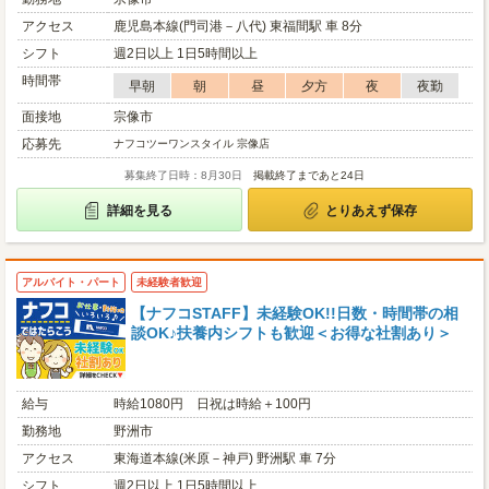
アクセス
鹿児島本線(門司港－八代) 東福間駅 車 8分
シフト
週2日以上 1日5時間以上
時間帯
早朝
朝
昼
夕方
夜
夜勤
面接地
宗像市
応募先
ナフコツーワンスタイル 宗像店
募集終了日時：8月30日
掲載終了まであと24日
詳細を見る
とりあえず保存
アルバイト・パート
未経験者歓迎
【ナフコSTAFF】未経験OK!!日数・時間帯の相
談OK♪扶養内シフトも歓迎＜お得な社割あり＞
給与
時給1080円 日祝は時給＋100円
勤務地
野洲市
アクセス
東海道本線(米原－神戸) 野洲駅 車 7分
シフト
週2日以上 1日5時間以上