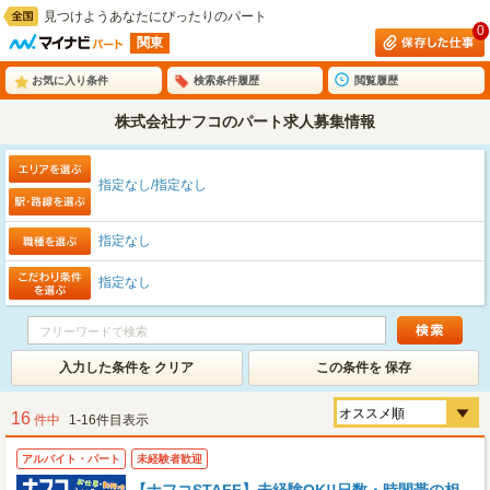
見つけようあなたにぴったりのパート
0
関東
お気に入り条件
検索条件履歴
閲覧履歴
株式会社ナフコのパート求人募集情報
指定なし/指定なし
指定なし
指定なし
入力した条件を クリア
この条件を 保存
16
件中
1-16件目表示
アルバイト・パート
未経験者歓迎