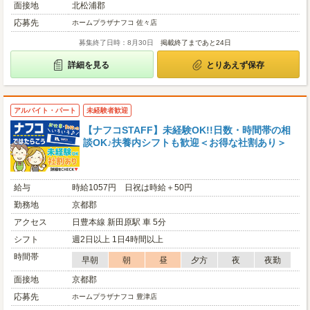
面接地
北松浦郡
応募先
ホームプラザナフコ 佐々店
募集終了日時：8月30日
掲載終了まであと24日
詳細を見る
とりあえず保存
アルバイト・パート
未経験者歓迎
【ナフコSTAFF】未経験OK!!日数・時間帯の相
談OK♪扶養内シフトも歓迎＜お得な社割あり＞
給与
時給1057円 日祝は時給＋50円
勤務地
京都郡
アクセス
日豊本線 新田原駅 車 5分
シフト
週2日以上 1日4時間以上
時間帯
早朝
朝
昼
夕方
夜
夜勤
面接地
京都郡
応募先
ホームプラザナフコ 豊津店