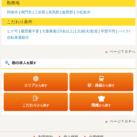
勤務地
阿南市
鳴門市
三好郡
美馬郡
板野郡
小松島市
こだわり条件
ヒゲ可
履歴書不要
大量募集(10名以上)
主婦(夫)歓迎
学歴不問
バイク/
自転車通勤可
ページＴＯＰへ
エリア
駅・路線
から探す
から探す
こだわり
職種
から探す
から探す
ページＴＯＰへ
利用規約
個人情報
企業情報