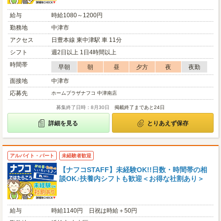
給与
時給1080～1200円
勤務地
中津市
アクセス
日豊本線 東中津駅 車 11分
シフト
週2日以上 1日4時間以上
時間帯
早朝
朝
昼
夕方
夜
夜勤
面接地
中津市
応募先
ホームプラザナフコ 中津南店
募集終了日時：8月30日
掲載終了まであと24日
詳細を見る
とりあえず保存
アルバイト・パート
未経験者歓迎
【ナフコSTAFF】未経験OK!!日数・時間帯の相
談OK♪扶養内シフトも歓迎＜お得な社割あり＞
給与
時給1140円 日祝は時給＋50円