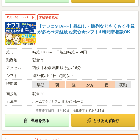
アルバイト・パート
未経験者歓迎
【ナフコSTAFF】品出し・陳列などもくもく作業
が多め⇒未経験も安心★シフト&時間帯相談OK
給与
時給1100～ 日祝は時給＋50円
勤務地
朝倉市
アクセス
西鉄甘木線 馬田駅 徒歩 16分
シフト
週2日以上 1日5時間以上
時間帯
早朝
朝
昼
夕方
夜
夜勤
面接地
朝倉市
応募先
ホームプラザナフコ 甘木インター店
募集終了日時：8月30日
掲載終了まであと24日
詳細を見る
とりあえず保存