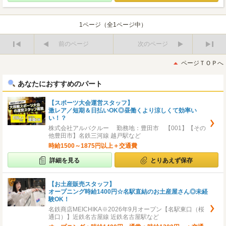
1ページ（全1ページ中）
前のページ
次のページ
最
最
初
後
ページＴＯＰへ
へ
へ
あなたにおすすめのパート
【スポーツ大会運営スタッフ】
激レア／短期＆日払いOK◎昼働くより涼しくて効率い
い！？
株式会社アルバクルー 勤務地：豊田市 【001】【その
他豊田市】名鉄三河線 越戸駅など
時給1500～1875円以上＋交通費
詳細を見る
とりあえず保存
【お土産販売スタッフ】
オープニング時給1400円☆名駅直結のお土産屋さん◎未経
験OK！
名鉄商店MEICHIKA※2026年9月オープン【名駅東口（桜
通口）】近鉄名古屋線 近鉄名古屋駅など