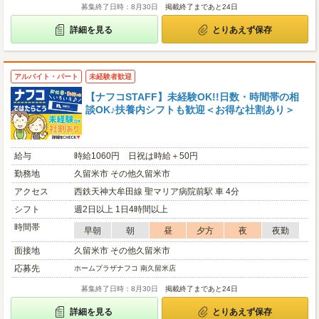
募集終了日時：8月30日
掲載終了まであと24日
詳細を見る
とりあえず保存
アルバイト・パート
未経験者歓迎
【ナフコSTAFF】未経験OK!!日数・時間帯の相
談OK♪扶養内シフトも歓迎＜お得な社割あり＞
給与
時給1060円 日祝は時給＋50円
勤務地
久留米市 その他久留米市
アクセス
西鉄天神大牟田線 聖マリア病院前駅 車 4分
シフト
週2日以上 1日4時間以上
時間帯
早朝
朝
昼
夕方
夜
夜勤
面接地
久留米市 その他久留米市
応募先
ホームプラザナフコ 南久留米店
募集終了日時：8月30日
掲載終了まであと24日
詳細を見る
とりあえず保存