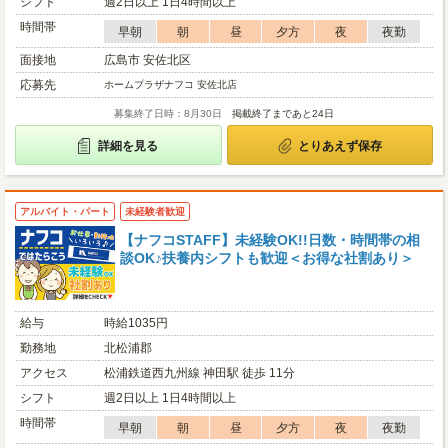
シフト
週2日以上 1日4時間以上
時間帯
早朝
朝
昼
夕方
夜
夜勤
面接地
広島市 安佐北区
応募先
ホームプラザナフコ 安佐北店
募集終了日時：8月30日
掲載終了まであと24日
詳細を見る
とりあえず保存
アルバイト・パート
未経験者歓迎
【ナフコSTAFF】未経験OK!!日数・時間帯の相
談OK♪扶養内シフトも歓迎＜お得な社割あり＞
給与
時給1035円
勤務地
北松浦郡
アクセス
松浦鉄道西九州線 神田駅 徒歩 11分
シフト
週2日以上 1日4時間以上
時間帯
早朝
朝
昼
夕方
夜
夜勤