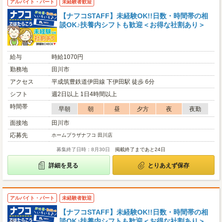
アルバイト・パート
未経験者歓迎
【ナフコSTAFF】未経験OK!!日数・時間帯の相
談OK♪扶養内シフトも歓迎＜お得な社割あり＞
給与
時給1070円
勤務地
田川市
アクセス
平成筑豊鉄道伊田線 下伊田駅 徒歩 6分
シフト
週2日以上 1日4時間以上
時間帯
早朝
朝
昼
夕方
夜
夜勤
面接地
田川市
応募先
ホームプラザナフコ 田川店
募集終了日時：8月30日
掲載終了まであと24日
詳細を見る
とりあえず保存
アルバイト・パート
未経験者歓迎
【ナフコSTAFF】未経験OK!!日数・時間帯の相
談OK♪扶養内シフトも歓迎＜お得な社割あり＞