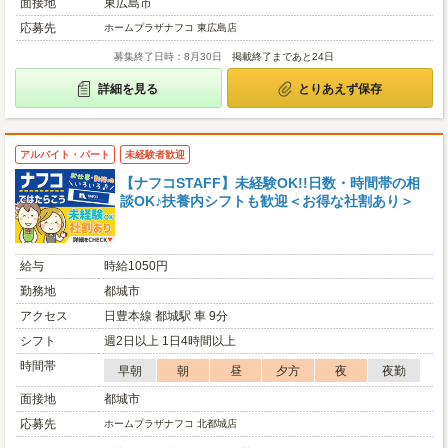
面接地
東広島市
応募先
ホームプラザナフコ 東広島店
募集終了日時：8月30日
掲載終了まであと24日
詳細を見る
とりあえず保存
アルバイト・パート
未経験者歓迎
【ナフコSTAFF】未経験OK!!日数・時間帯の相
談OK♪扶養内シフトも歓迎＜お得な社割あり＞
給与
時給1050円
勤務地
都城市
アクセス
日豊本線 都城駅 車 9分
シフト
週2日以上 1日4時間以上
時間帯
早朝
朝
昼
夕方
夜
夜勤
面接地
都城市
応募先
ホームプラザナフコ 北都城店