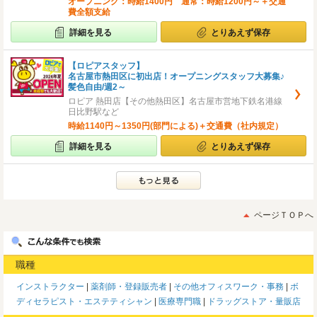
オープニング：時給1400円 通常：時給1200円～＋交通
費全額支給
詳細を見る
とりあえず保存
【ロピアスタッフ】
名古屋市熱田区に初出店！オープニングスタッフ大募集♪
髪色自由/週2～
ロピア 熱田店【その他熱田区】名古屋市営地下鉄名港線
日比野駅など
時給1140円～1350円(部門による)＋交通費（社内規定）
詳細を見る
とりあえず保存
ページＴＯＰへ
職種
インストラクター
薬剤師・登録販売者
その他オフィスワーク・事務
ボ
ディセラピスト・エステティシャン
医療専門職
ドラッグストア・量販店