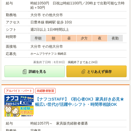
給与
時給1050円 日祝は時給1100円／20時まで出勤可能な方時
給＋50円
勤務地
大分市 その他大分市
アクセス
日豊本線 鶴崎駅 徒歩 10分
シフト
週2日以上 1日4時間以上
時間帯
早朝
朝
昼
夕方
夜
夜勤
面接地
大分市 その他大分市
応募先
ホームプラザナフコ 鶴崎店
募集終了日時：8月30日
掲載終了まであと24日
詳細を見る
とりあえず保存
アルバイト・パート
未経験者歓迎
【ナフコSTAFF】《初心者OK》家具好き必見★
幅広い世代が活躍中♪シフト・時間帯相談OK
給与
時給1057円～ 家具販売経験者優遇
勤務地
宗像市