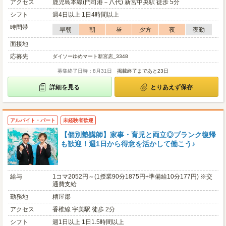
アクセス
鹿児島本線(門司港－八代) 新宮中央駅 徒歩 5分
シフト
週4日以上 1日4時間以上
時間帯
早朝
朝
昼
夕方
夜
夜勤
面接地
応募先
ダイソーゆめマート新宮店_3348
募集終了日時：8月31日
掲載終了まであと23日
詳細を見る
とりあえず保存
アルバイト・パート
未経験者歓迎
【個別塾講師】家事・育児と両立◎ブランク復帰
も歓迎！週1日から得意を活かして働こう♪
給与
1コマ2052円～(1授業90分1875円+準備給10分177円) ※交
通費支給
勤務地
糟屋郡
アクセス
香椎線 宇美駅 徒歩 2分
シフト
週1日以上 1日1.5時間以上