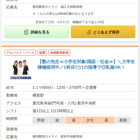
応募先
個別教室のトライ 福工大前駅前校
※ こちらの求人はWEB応募のみとなります
募集終了日時：8月31日
掲載終了まであと23日
詳細を見る
とりあえず保存
アルバイト・パート
短期
未経験者歓迎
【塾の先生≪小学生対象/国語・社会≫】＼大学生
積極採用中／1科目だけの指導で◎私服OK！
給与
1コマ(60分)：1250～3750円＋交通費
勤務地
糟屋郡
アクセス
鹿児島本線(門司港－八代) 新宮中央駅
シフト
週1日以上 1日1時間以上
時間帯
早朝
朝
昼
夕方
夜
夜勤
面接地
応募先
個別教室のトライ 新宮中央駅前校