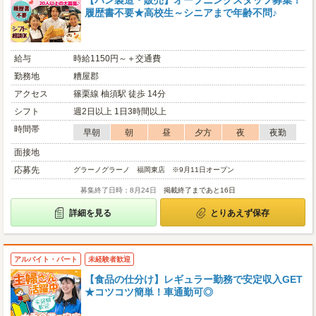
【パン製造・販売】オープニングスタッフ募集！
履歴書不要★高校生～シニアまで年齢不問♪
給与
時給1150円～＋交通費
勤務地
糟屋郡
アクセス
篠栗線 柚須駅 徒歩 14分
シフト
週2日以上 1日3時間以上
時間帯
早朝
朝
昼
夕方
夜
夜勤
面接地
応募先
グラーノグラーノ 福岡東店 ※9月11日オープン
募集終了日時：8月24日
掲載終了まであと16日
詳細を見る
とりあえず保存
アルバイト・パート
未経験者歓迎
【食品の仕分け】レギュラー勤務で安定収入GET
★コツコツ簡単！車通勤可◎