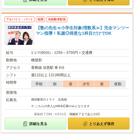
アルバイト・パート
短期
未経験者歓迎
【塾の先生≪小学生対象/理数系≫】完全マンツー
マン指導！私服◎得意な1科目だけでOK
給与
1コマ(60分)：1250～3750円＋交通費
勤務地
糟屋郡
アクセス
香椎線 須恵駅 車 6分
シフト
週1日以上 1日1時間以上
時間帯
早朝
朝
昼
夕方
夜
夜勤
面接地
応募先
個別教室のトライ 志免校
※ こちらの求人はWEB応募のみとなります
募集終了日時：8月31日
掲載終了まであと23日
詳細を見る
とりあえず保存