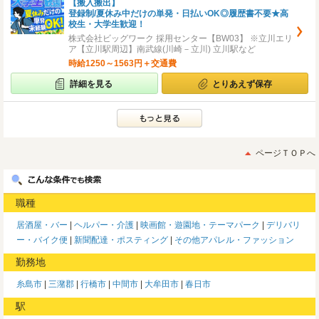
【搬入搬出】
登録制/夏休み中だけの単発・日払いOK◎履歴書不要★高
校生・大学生歓迎！
株式会社ビッグワーク 採用センター【BW03】 ※立川エリ
ア【立川駅周辺】南武線(川崎－立川) 立川駅など
時給1250～1563円＋交通費
詳細を見る
とりあえず保存
ページＴＯＰへ
職種
居酒屋・バー
ヘルパー・介護
映画館・遊園地・テーマパーク
デリバリ
ー・バイク便
新聞配達・ポスティング
その他アパレル・ファッション
勤務地
糸島市
三潴郡
行橋市
中間市
大牟田市
春日市
駅