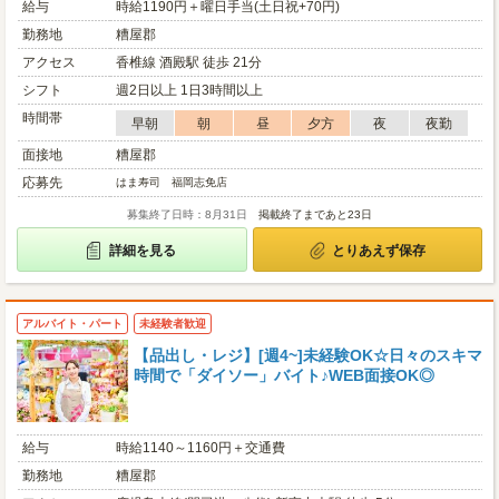
給与
時給1190円＋曜日手当(土日祝+70円)
勤務地
糟屋郡
アクセス
香椎線 酒殿駅 徒歩 21分
シフト
週2日以上 1日3時間以上
時間帯
早朝
朝
昼
夕方
夜
夜勤
面接地
糟屋郡
応募先
はま寿司 福岡志免店
募集終了日時：8月31日
掲載終了まであと23日
詳細を見る
とりあえず保存
アルバイト・パート
未経験者歓迎
【品出し・レジ】[週4~]未経験OK☆日々のスキマ
時間で「ダイソー」バイト♪WEB面接OK◎
給与
時給1140～1160円＋交通費
勤務地
糟屋郡