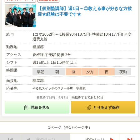
【個別塾講師】週1日～◎教える事が好きな方歓
迎★経験は不要です★
給与
1コマ2052円～(1授業90分1875円+準備給10分177円) ※交
通費支給
勤務地
糟屋郡
アクセス
香椎線 宇美駅 徒歩 2分
シフト
週1日以上 1日1.5時間以上
時間帯
早朝
朝
昼
夕方
夜
夜勤
面接地
糟屋郡
応募先
やる気スイッチのスクールIE 宇美校
募集終了日時：9月3日
掲載終了まであと26日
詳細を見る
とりあえず保存
1ページ（全17ページ中）
前のページ
次のページ