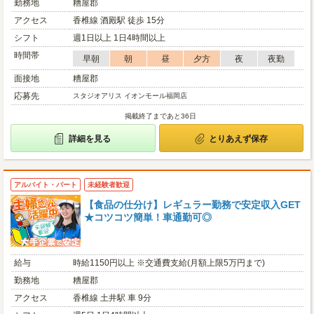
勤務地
糟屋郡
アクセス
香椎線 酒殿駅 徒歩 15分
シフト
週1日以上 1日4時間以上
時間帯
早朝
朝
昼
夕方
夜
夜勤
面接地
糟屋郡
応募先
スタジオアリス イオンモール福岡店
掲載終了まであと36日
詳細を見る
とりあえず保存
アルバイト・パート
未経験者歓迎
【食品の仕分け】レギュラー勤務で安定収入GET
★コツコツ簡単！車通勤可◎
給与
時給1150円以上 ※交通費支給(月額上限5万円まで)
勤務地
糟屋郡
アクセス
香椎線 土井駅 車 9分