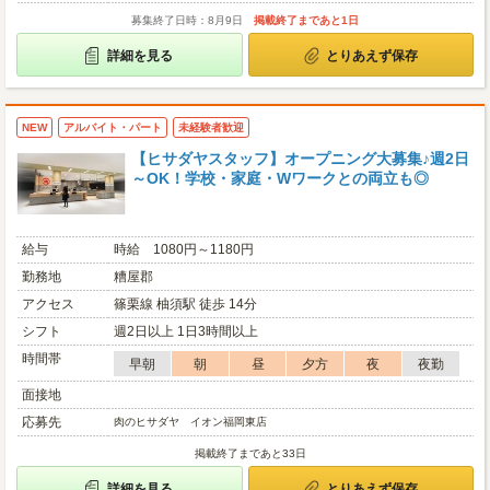
募集終了日時：8月9日
掲載終了まであと1日
詳細を見る
とりあえず保存
NEW
アルバイト・パート
未経験者歓迎
【ヒサダヤスタッフ】オープニング大募集♪週2日
～OK！学校・家庭・Wワークとの両立も◎
給与
時給 1080円～1180円
勤務地
糟屋郡
アクセス
篠栗線 柚須駅 徒歩 14分
シフト
週2日以上 1日3時間以上
時間帯
早朝
朝
昼
夕方
夜
夜勤
面接地
応募先
肉のヒサダヤ イオン福岡東店
掲載終了まであと33日
詳細を見る
とりあえず保存