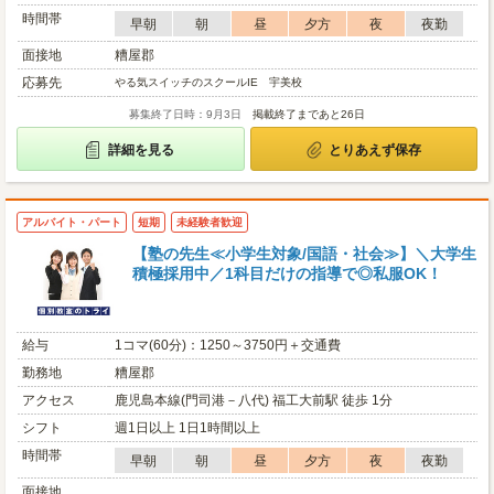
時間帯
早朝
朝
昼
夕方
夜
夜勤
面接地
糟屋郡
応募先
やる気スイッチのスクールIE 宇美校
募集終了日時：9月3日
掲載終了まであと26日
詳細を見る
とりあえず保存
アルバイト・パート
短期
未経験者歓迎
【塾の先生≪小学生対象/国語・社会≫】＼大学生
積極採用中／1科目だけの指導で◎私服OK！
給与
1コマ(60分)：1250～3750円＋交通費
勤務地
糟屋郡
アクセス
鹿児島本線(門司港－八代) 福工大前駅 徒歩 1分
シフト
週1日以上 1日1時間以上
時間帯
早朝
朝
昼
夕方
夜
夜勤
面接地