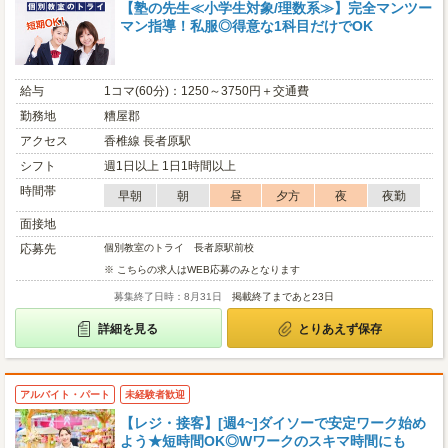
【塾の先生≪小学生対象/理数系≫】完全マンツー
マン指導！私服◎得意な1科目だけでOK
給与
1コマ(60分)：1250～3750円＋交通費
勤務地
糟屋郡
アクセス
香椎線 長者原駅
シフト
週1日以上 1日1時間以上
時間帯
早朝
朝
昼
夕方
夜
夜勤
面接地
応募先
個別教室のトライ 長者原駅前校
※ こちらの求人はWEB応募のみとなります
募集終了日時：8月31日
掲載終了まであと23日
詳細を見る
とりあえず保存
アルバイト・パート
未経験者歓迎
【レジ・接客】[週4~]ダイソーで安定ワーク始め
よう★短時間OK◎Wワークのスキマ時間にも