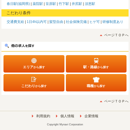
春日駅(福岡県)
薬院駅
笹原駅
竹下駅
井尻駅
須恵駅
こだわり条件
交通費支給
1日4h以内可
髪型自由
社会保険完備
ヒゲ可
研修制度あり
ページＴＯＰへ
エリア
駅・路線
から探す
から探す
こだわり
職種
から探す
から探す
ページＴＯＰへ
利用規約
個人情報
企業情報
Copyright Mynavi Corporation