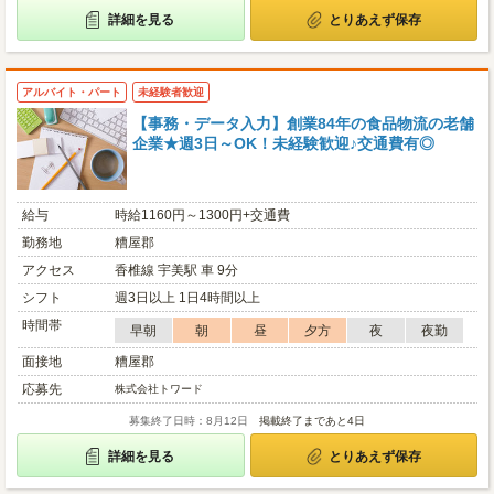
詳細を見る
とりあえず保存
アルバイト・パート
未経験者歓迎
【事務・データ入力】創業84年の食品物流の老舗
企業★週3日～OK！未経験歓迎♪交通費有◎
給与
時給1160円～1300円+交通費
勤務地
糟屋郡
アクセス
香椎線 宇美駅 車 9分
シフト
週3日以上 1日4時間以上
時間帯
早朝
朝
昼
夕方
夜
夜勤
面接地
糟屋郡
応募先
株式会社トワード
募集終了日時：8月12日
掲載終了まであと4日
詳細を見る
とりあえず保存