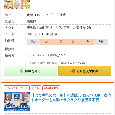
給与
時給1140～1160円＋交通費
勤務地
糟屋郡
アクセス
鹿児島本線(門司港－八代) 新宮中央駅 徒歩 5分
シフト
週4日以上 1日4時間以上
時間帯
早朝
朝
昼
夕方
夜
夜勤
面接地
応募先
ダイソーゆめマート新宮店_3348
募集終了日時：8月31日
掲載終了まであと23日
詳細を見る
とりあえず保存
アルバイト・パート
日払い
未経験者歓迎
【はま寿司のホール】≪週2日3H≫からOK！案内
やオーダーも自動でラクラク◎履歴書不要