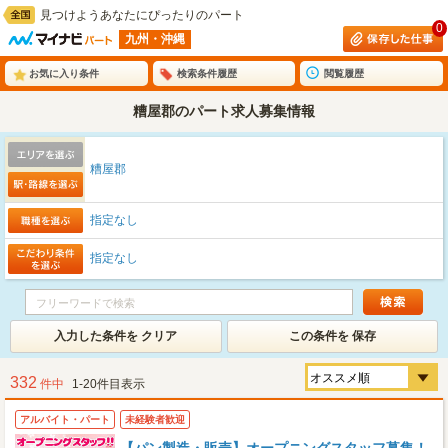
見つけようあなたにぴったりのパート
0
九州・沖縄
お気に入り条件
検索条件履歴
閲覧履歴
糟屋郡のパート求人募集情報
糟屋郡
指定なし
指定なし
入力した条件を クリア
この条件を 保存
332
件中
1-20件目表示
アルバイト・パート
未経験者歓迎