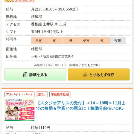
給与
月給25万8105～39万5592円
勤務地
糟屋郡
アクセス
香椎線 土井駅 車 11分
シフト
週5日 1日4時間以上
時間帯
早朝
朝
昼
夕方
夜
夜勤
面接地
糟屋郡
応募先
シモハナ物流 福岡第二営業所-2
募集終了日時：8月31日
掲載終了まであと23日
詳細を見る
とりあえず保存
アルバイト・パート
週払い
未経験者歓迎
【スタジオアリスの受付】＜14～19時＞11月ま
での短期★学業との両立に！稼働分前払いOK♪
給与
時給1110円