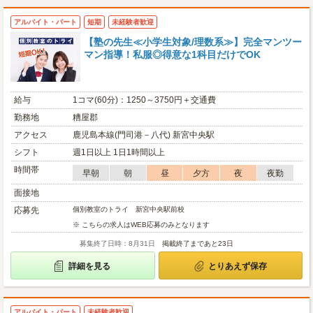
アルバイト・パート
短期
未経験者歓迎
【塾の先生≪小学生対象/理数系≫】完全マンツー
マン指導！私服◎得意な1科目だけでOK
給与
1コマ(60分)：1250～3750円＋交通費
勤務地
糟屋郡
アクセス
鹿児島本線(門司港－八代) 新宮中央駅
シフト
週1日以上 1日1時間以上
時間帯
早朝
朝
昼
夕方
夜
夜勤
面接地
応募先
個別教室のトライ 新宮中央駅前校
※ こちらの求人はWEB応募のみとなります
募集終了日時：8月31日
掲載終了まであと23日
詳細を見る
とりあえず保存
アルバイト・パート
未経験者歓迎