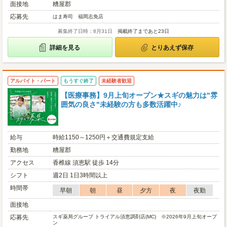
面接地
糟屋郡
応募先
はま寿司 福岡志免店
募集終了日時：8月31日
掲載終了まであと23日
詳細を見る
とりあえず保存
アルバイト・パート
もうすぐ終了
未経験者歓迎
【医療事務】9月上旬オープン★スギの魅力は"雰
囲気の良さ"未経験の方も多数活躍中♪
給与
時給1150～1250円＋交通費規定支給
勤務地
糟屋郡
アクセス
香椎線 須恵駅 徒歩 14分
シフト
週2日 1日3時間以上
時間帯
早朝
朝
昼
夕方
夜
夜勤
面接地
応募先
スギ薬局グループ トライアル須恵調剤店(MC) ※2026年9月上旬オープ
ン