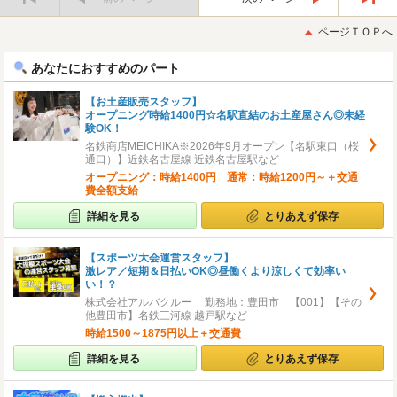
最
最
初
後
ページＴＯＰへ
へ
へ
あなたにおすすめのパート
【お土産販売スタッフ】
オープニング時給1400円☆名駅直結のお土産屋さん◎未経
験OK！
名鉄商店MEICHIKA※2026年9月オープン【名駅東口（桜
通口）】近鉄名古屋線 近鉄名古屋駅など
オープニング：時給1400円 通常：時給1200円～＋交通
費全額支給
詳細を見る
とりあえず保存
【スポーツ大会運営スタッフ】
激レア／短期＆日払いOK◎昼働くより涼しくて効率い
い！？
株式会社アルバクルー 勤務地：豊田市 【001】【その
他豊田市】名鉄三河線 越戸駅など
時給1500～1875円以上＋交通費
詳細を見る
とりあえず保存