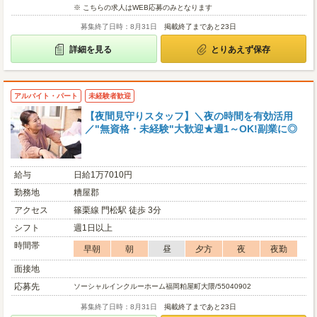
※ こちらの求人はWEB応募のみとなります
募集終了日時：8月31日
掲載終了まであと23日
詳細を見る
とりあえず保存
アルバイト・パート
未経験者歓迎
【夜間見守りスタッフ】＼夜の時間を有効活用
／"無資格・未経験"大歓迎★週1～OK!副業に◎
給与
日給1万7010円
勤務地
糟屋郡
アクセス
篠栗線 門松駅 徒歩 3分
シフト
週1日以上
時間帯
早朝
朝
昼
夕方
夜
夜勤
面接地
応募先
ソーシャルインクルーホーム福岡粕屋町大隈/55040902
募集終了日時：8月31日
掲載終了まであと23日