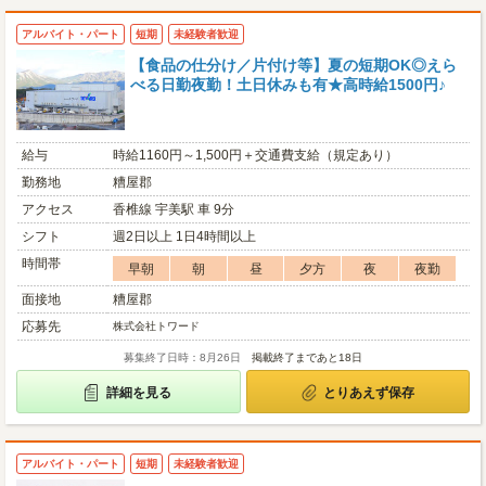
アルバイト・パート
短期
未経験者歓迎
【食品の仕分け／片付け等】夏の短期OK◎えら
べる日勤夜勤！土日休みも有★高時給1500円♪
給与
時給1160円～1,500円＋交通費支給（規定あり）
勤務地
糟屋郡
アクセス
香椎線 宇美駅 車 9分
シフト
週2日以上 1日4時間以上
時間帯
早朝
朝
昼
夕方
夜
夜勤
面接地
糟屋郡
応募先
株式会社トワード
募集終了日時：8月26日
掲載終了まであと18日
詳細を見る
とりあえず保存
アルバイト・パート
短期
未経験者歓迎