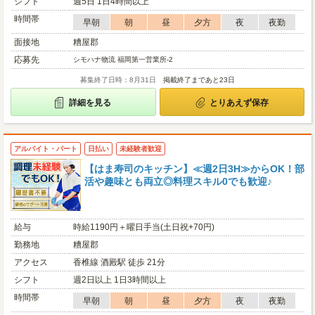
シフト
週5日 1日4時間以上
時間帯
早朝
朝
昼
夕方
夜
夜勤
面接地
糟屋郡
応募先
シモハナ物流 福岡第一営業所-2
募集終了日時：8月31日
掲載終了まであと23日
詳細を見る
とりあえず保存
アルバイト・パート
日払い
未経験者歓迎
【はま寿司のキッチン】≪週2日3H≫からOK！部
活や趣味とも両立◎料理スキル0でも歓迎♪
給与
時給1190円＋曜日手当(土日祝+70円)
勤務地
糟屋郡
アクセス
香椎線 酒殿駅 徒歩 21分
シフト
週2日以上 1日3時間以上
時間帯
早朝
朝
昼
夕方
夜
夜勤