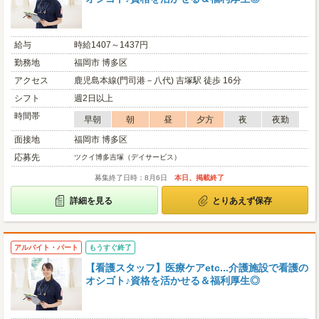
給与
時給1407～1437円
勤務地
福岡市 博多区
アクセス
鹿児島本線(門司港－八代) 吉塚駅 徒歩 16分
シフト
週2日以上
時間帯
早朝
朝
昼
夕方
夜
夜勤
面接地
福岡市 博多区
応募先
ツクイ博多吉塚（デイサービス）
募集終了日時：8月6日
本日、掲載終了
詳細を見る
とりあえず保存
アルバイト・パート
もうすぐ終了
【看護スタッフ】医療ケアetc...介護施設で看護の
オシゴト♪資格を活かせる＆福利厚生◎