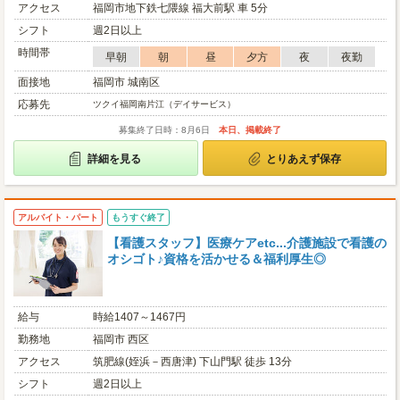
アクセス
福岡市地下鉄七隈線 福大前駅 車 5分
シフト
週2日以上
時間帯
早朝
朝
昼
夕方
夜
夜勤
面接地
福岡市 城南区
応募先
ツクイ福岡南片江（デイサービス）
募集終了日時：8月6日
本日、掲載終了
詳細を見る
とりあえず保存
アルバイト・パート
もうすぐ終了
【看護スタッフ】医療ケアetc...介護施設で看護の
オシゴト♪資格を活かせる＆福利厚生◎
給与
時給1407～1467円
勤務地
福岡市 西区
アクセス
筑肥線(姪浜－西唐津) 下山門駅 徒歩 13分
シフト
週2日以上