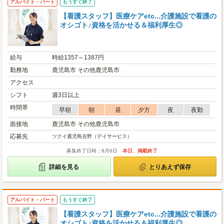
アルバイト・パート
もうすぐ終了
【看護スタッフ】医療ケアetc...介護施設で看護の
オシゴト♪資格を活かせる＆福利厚生◎
給与
時給1357～1387円
勤務地
鹿児島市 その他鹿児島市
アクセス
シフト
週3日以上
時間帯
早朝
朝
昼
夕方
夜
夜勤
面接地
鹿児島市 その他鹿児島市
応募先
ツクイ鹿児島吉野（デイサービス）
募集終了日時：8月6日
本日、掲載終了
詳細を見る
とりあえず保存
アルバイト・パート
もうすぐ終了
【看護スタッフ】医療ケアetc...介護施設で看護の
オシゴト♪資格を活かせる＆福利厚生◎