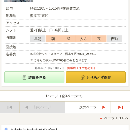
給与
時給1265～1515円+交通費支給
勤務地
熊本市 東区
アクセス
シフト
週2日以上 1日8時間以上
時間帯
早朝
朝
昼
夕方
夜
夜勤
面接地
応募先
株式会社ツクイスタッフ 熊本支店/6031_256613
※ こちらの求人はWEB応募のみとなります
募集終了日時：8月7日
掲載終了まであと1日
詳細を見る
とりあえず保存
1ページ（全3ページ中）
前のページ
次のページ
最
最
初
後
ページＴＯＰへ
へ
へ