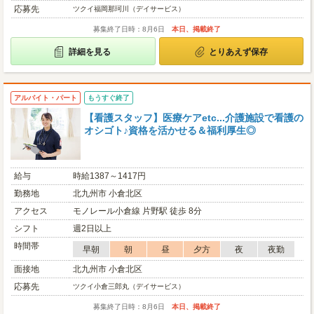
応募先
ツクイ福岡那珂川（デイサービス）
募集終了日時：8月6日
本日、掲載終了
詳細を見る
とりあえず保存
アルバイト・パート
もうすぐ終了
【看護スタッフ】医療ケアetc...介護施設で看護の
オシゴト♪資格を活かせる＆福利厚生◎
給与
時給1387～1417円
勤務地
北九州市 小倉北区
アクセス
モノレール小倉線 片野駅 徒歩 8分
シフト
週2日以上
時間帯
早朝
朝
昼
夕方
夜
夜勤
面接地
北九州市 小倉北区
応募先
ツクイ小倉三郎丸（デイサービス）
募集終了日時：8月6日
本日、掲載終了