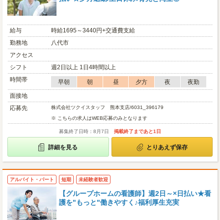
給与
時給1695～3440円+交通費支給
勤務地
八代市
アクセス
シフト
週2日以上 1日4時間以上
時間帯
早朝
朝
昼
夕方
夜
夜勤
面接地
応募先
株式会社ツクイスタッフ 熊本支店/6031_396179
※ こちらの求人はWEB応募のみとなります
募集終了日時：8月7日
掲載終了まであと1日
詳細を見る
とりあえず保存
アルバイト・パート
短期
未経験者歓迎
【グループホームの看護師】週2日～×日払い★看
護を"もっと"働きやすく♪福利厚生充実