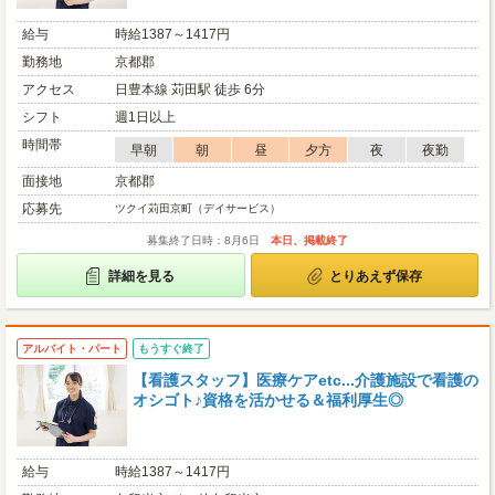
給与
時給1387～1417円
勤務地
京都郡
アクセス
日豊本線 苅田駅 徒歩 6分
シフト
週1日以上
時間帯
早朝
朝
昼
夕方
夜
夜勤
面接地
京都郡
応募先
ツクイ苅田京町（デイサービス）
募集終了日時：8月6日
本日、掲載終了
詳細を見る
とりあえず保存
アルバイト・パート
もうすぐ終了
【看護スタッフ】医療ケアetc...介護施設で看護の
オシゴト♪資格を活かせる＆福利厚生◎
給与
時給1387～1417円