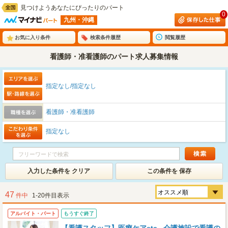
見つけようあなたにぴったりのパート
0
九州・沖縄
お気に入り条件
検索条件履歴
閲覧履歴
看護師・准看護師のパート求人募集情報
指定なし/指定なし
看護師・准看護師
指定なし
入力した条件を クリア
この条件を 保存
47
件中
1-20件目表示
アルバイト・パート
もうすぐ終了