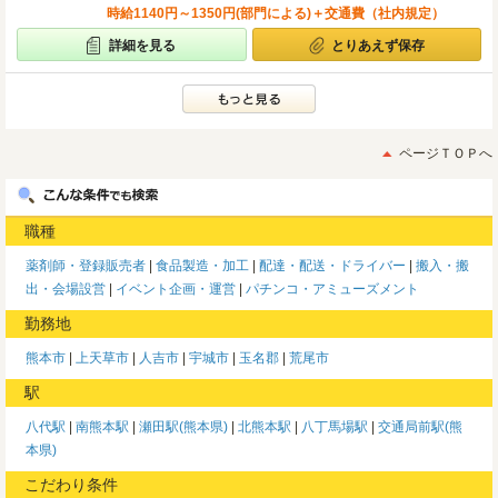
時給1140円～1350円(部門による)＋交通費（社内規定）
詳細を見る
とりあえず保存
ページＴＯＰへ
職種
薬剤師・登録販売者
食品製造・加工
配達・配送・ドライバー
搬入・搬
出・会場設営
イベント企画・運営
パチンコ・アミューズメント
勤務地
熊本市
上天草市
人吉市
宇城市
玉名郡
荒尾市
駅
八代駅
南熊本駅
瀬田駅(熊本県)
北熊本駅
八丁馬場駅
交通局前駅(熊
本県)
こだわり条件