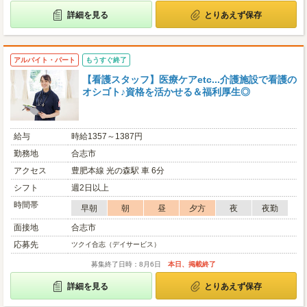
詳細を見る
とりあえず保存
アルバイト・パート
もうすぐ終了
【看護スタッフ】医療ケアetc...介護施設で看護の
オシゴト♪資格を活かせる＆福利厚生◎
給与
時給1357～1387円
勤務地
合志市
アクセス
豊肥本線 光の森駅 車 6分
シフト
週2日以上
時間帯
早朝
朝
昼
夕方
夜
夜勤
面接地
合志市
応募先
ツクイ合志（デイサービス）
募集終了日時：8月6日
本日、掲載終了
詳細を見る
とりあえず保存