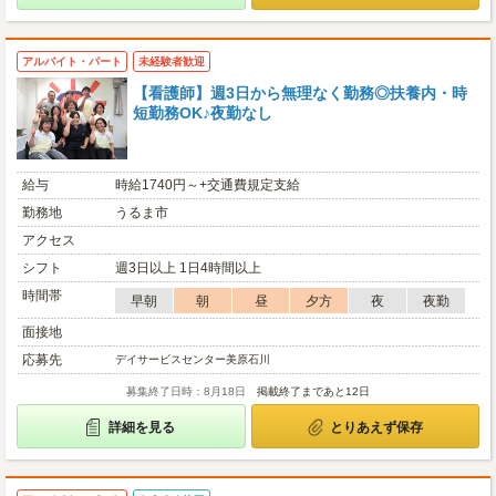
アルバイト・パート
未経験者歓迎
【看護師】週3日から無理なく勤務◎扶養内・時
短勤務OK♪夜勤なし
給与
時給1740円～+交通費規定支給
勤務地
うるま市
アクセス
シフト
週3日以上 1日4時間以上
時間帯
早朝
朝
昼
夕方
夜
夜勤
面接地
応募先
デイサービスセンター美原石川
募集終了日時：8月18日
掲載終了まであと12日
詳細を見る
とりあえず保存