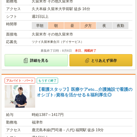
勤務地
久留米市 その他久留米市
アクセス
久大本線 久留米大学前駅 徒歩 16分
シフト
週2日以上
時間帯
早朝
朝
昼
夕方
夜
夜勤
面接地
久留米市 その他久留米市
応募先
ツクイ久留米東合川（デイサービス）
募集終了日時：8月6日
本日、掲載終了
詳細を見る
とりあえず保存
アルバイト・パート
もうすぐ終了
【看護スタッフ】医療ケアetc...介護施設で看護の
オシゴト♪資格を活かせる＆福利厚生◎
給与
時給1387～1417円
勤務地
福津市
アクセス
鹿児島本線(門司港－八代) 福間駅 徒歩 19分