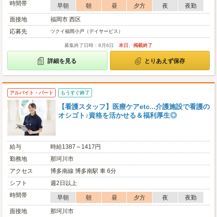
時間帯
早朝
朝
昼
夕方
夜
夜勤
面接地
福岡市 西区
応募先
ツクイ福岡小戸（デイサービス）
募集終了日時：8月6日
本日、掲載終了
詳細を見る
とりあえず保存
アルバイト・パート
もうすぐ終了
【看護スタッフ】医療ケアetc...介護施設で看護の
オシゴト♪資格を活かせる＆福利厚生◎
給与
時給1387～1417円
勤務地
那珂川市
アクセス
博多南線 博多南駅 車 6分
シフト
週2日以上
時間帯
早朝
朝
昼
夕方
夜
夜勤
面接地
那珂川市