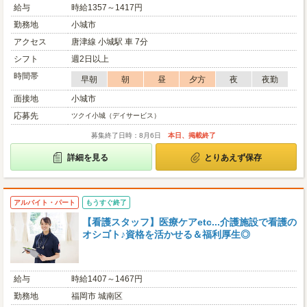
給与
時給1357～1417円
勤務地
小城市
アクセス
唐津線 小城駅 車 7分
シフト
週2日以上
時間帯
早朝
朝
昼
夕方
夜
夜勤
面接地
小城市
応募先
ツクイ小城（デイサービス）
募集終了日時：8月6日
本日、掲載終了
詳細を見る
とりあえず保存
アルバイト・パート
もうすぐ終了
【看護スタッフ】医療ケアetc...介護施設で看護の
オシゴト♪資格を活かせる＆福利厚生◎
給与
時給1407～1467円
勤務地
福岡市 城南区