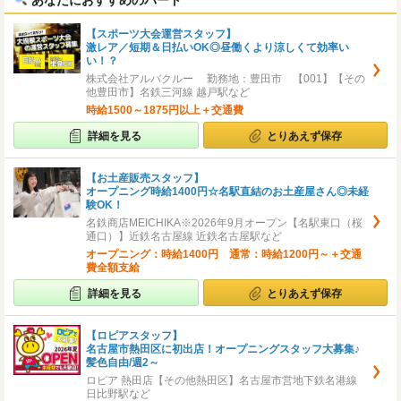
あなたにおすすめのパート
【スポーツ大会運営スタッフ】
激レア／短期＆日払いOK◎昼働くより涼しくて効率い
い！？
株式会社アルバクルー 勤務地：豊田市 【001】【その
他豊田市】名鉄三河線 越戸駅など
時給1500～1875円以上＋交通費
詳細を見る
とりあえず保存
【お土産販売スタッフ】
オープニング時給1400円☆名駅直結のお土産屋さん◎未経
験OK！
名鉄商店MEICHIKA※2026年9月オープン【名駅東口（桜
通口）】近鉄名古屋線 近鉄名古屋駅など
オープニング：時給1400円 通常：時給1200円～＋交通
費全額支給
詳細を見る
とりあえず保存
【ロピアスタッフ】
名古屋市熱田区に初出店！オープニングスタッフ大募集♪
髪色自由/週2～
ロピア 熱田店【その他熱田区】名古屋市営地下鉄名港線
日比野駅など