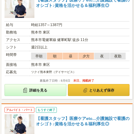
【看護スタッフ】医療ケアetc...介護施設で看護の
オシゴト♪資格を活かせる＆福利厚生◎
給与
時給1357～1387円
勤務地
熊本市 東区
アクセス
熊本市電健軍線 健軍町駅 徒歩 11分
シフト
週2日以上
時間帯
早朝
朝
昼
夕方
夜
夜勤
面接地
熊本市 東区
応募先
ツクイ熊本東野（デイサービス）
募集終了日時：8月6日
本日、掲載終了
詳細を見る
とりあえず保存
アルバイト・パート
もうすぐ終了
【看護スタッフ】医療ケアetc...介護施設で看護の
オシゴト♪資格を活かせる＆福利厚生◎