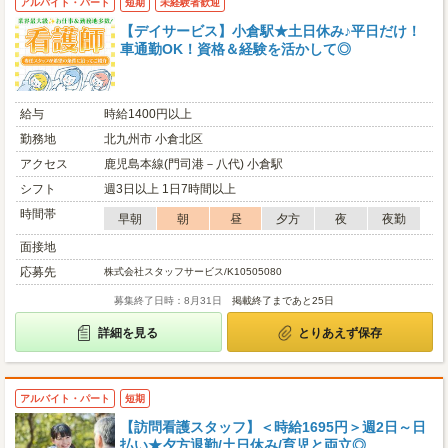
アルバイト・パート
短期
未経験者歓迎
【デイサービス】小倉駅★土日休み♪平日だけ！
車通勤OK！資格＆経験を活かして◎
給与
時給1400円以上
勤務地
北九州市 小倉北区
アクセス
鹿児島本線(門司港－八代) 小倉駅
シフト
週3日以上 1日7時間以上
時間帯
早朝
朝
昼
夕方
夜
夜勤
面接地
応募先
株式会社スタッフサービス/K10505080
募集終了日時：8月31日
掲載終了まであと25日
詳細を見る
とりあえず保存
アルバイト・パート
短期
【訪問看護スタッフ】＜時給1695円＞週2日～日
払い★夕方退勤/土日休み/育児と両立◎