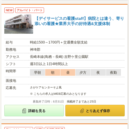
NEW
アルバイト・パート
【デイサービスの看護staff】病院とは違う、寄り
添いの看護★業界大手の好待遇&支援体制
給与
時給1500～1700円＋交通費全額支給
勤務地
神埼郡
アクセス
長崎本線(鳥栖－長崎) 吉野ケ里公園駅
シフト
週3日以上 1日4時間以上
時間帯
早朝
朝
昼
夕方
夜
夜勤
面接地
応募先
さがケアセンターそよ風
※ こちらの求人はWEB応募のみとなります
募集終了日時：8月31日
掲載終了まであと25日
詳細を見る
とりあえず保存