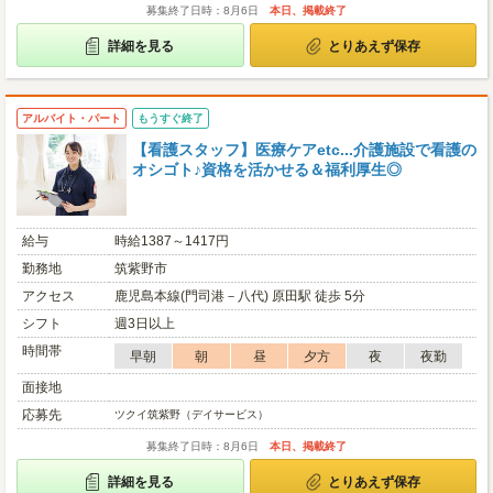
募集終了日時：8月6日
本日、掲載終了
詳細を見る
とりあえず保存
アルバイト・パート
もうすぐ終了
【看護スタッフ】医療ケアetc...介護施設で看護の
オシゴト♪資格を活かせる＆福利厚生◎
給与
時給1387～1417円
勤務地
筑紫野市
アクセス
鹿児島本線(門司港－八代) 原田駅 徒歩 5分
シフト
週3日以上
時間帯
早朝
朝
昼
夕方
夜
夜勤
面接地
応募先
ツクイ筑紫野（デイサービス）
募集終了日時：8月6日
本日、掲載終了
詳細を見る
とりあえず保存