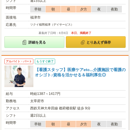
シフト
週1日以上
時間帯
早朝
朝
昼
夕方
夜
夜勤
面接地
福津市
応募先
ツクイ福岡福津（デイサービス）
募集終了日時：8月6日
本日、掲載終了
詳細を見る
とりあえず保存
アルバイト・パート
もうすぐ終了
【看護スタッフ】医療ケアetc...介護施設で看護の
オシゴト♪資格を活かせる＆福利厚生◎
給与
時給1387～1417円
勤務地
太宰府市
アクセス
西鉄天神大牟田線 都府楼前駅 徒歩 9分
シフト
週2日以上
時間帯
早朝
朝
昼
夕方
夜
夜勤