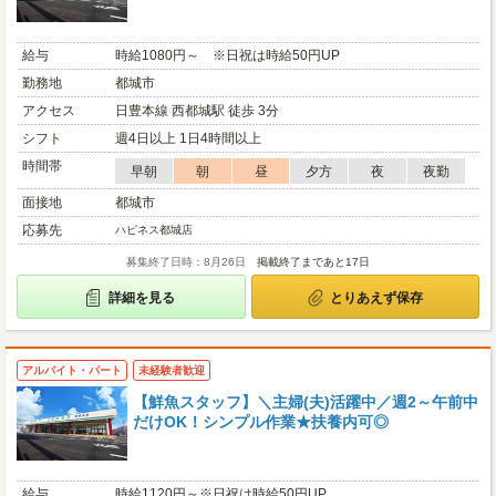
給与
時給1080円～ ※日祝は時給50円UP
勤務地
都城市
アクセス
日豊本線 西都城駅 徒歩 3分
シフト
週4日以上 1日4時間以上
時間帯
早朝
朝
昼
夕方
夜
夜勤
面接地
都城市
応募先
ハピネス都城店
募集終了日時：8月26日
掲載終了まであと17日
詳細を見る
とりあえず保存
アルバイト・パート
未経験者歓迎
【鮮魚スタッフ】＼主婦(夫)活躍中／週2～午前中
だけOK！シンプル作業★扶養内可◎
給与
時給1120円～※日祝は時給50円UP