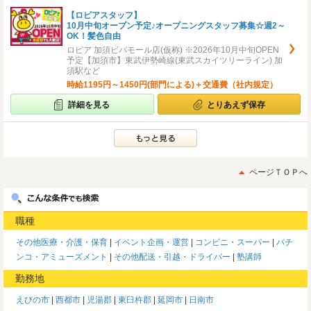
【ロピアスタッフ】
10月中旬オープン予定♪オープニングスタッフ募集☆週2～
OK！髪色自由
ロピア 加須ビバモール店(仮称) ※2026年10月中旬OPEN
予定【加須市】東武伊勢崎線(東武スカイツリーライン) 加
須駅など
時給1195円～1450円(部門による)＋交通費（社内規定）
詳細を見る
とりあえず保存
ページＴＯＰへ
職種
その他医療・介護・保育
イベント企画・運営
コンビニ・スーパー
パチ
ンコ・アミューズメント
その他配送・引越・ドライバー
塾講師
勤務地
えびの市
西都市
児湯郡
東臼杵郡
延岡市
日南市