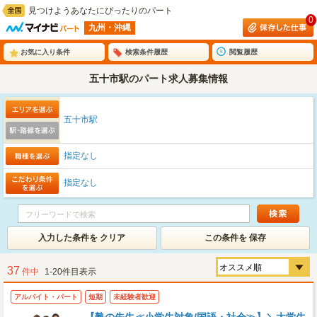
見つけようあなたにぴったりのパート
0
九州・沖縄
お気に入り条件
検索条件履歴
閲覧履歴
五十市駅のパート求人募集情報
五十市駅
指定なし
指定なし
入力した条件を クリア
この条件を 保存
37
件中
1-20件目表示
アルバイト・パート
短期
未経験者歓迎