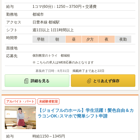
給与
1コマ(60分)：1250～3750円＋交通費
勤務地
都城市
アクセス
日豊本線 都城駅
シフト
週1日以上 1日1時間以上
時間帯
早朝
朝
昼
夕方
夜
夜勤
面接地
応募先
個別教室のトライ 都城校
※ こちらの求人はWEB応募のみとなります
募集終了日時：8月31日
掲載終了まであと22日
詳細を見る
とりあえず保存
アルバイト・パート
未経験者歓迎
【ジョイフルのホール】学生活躍！髪色自由＆カ
ラコンOK♪スマホで簡単シフト申請
給与
時給1150～1345円