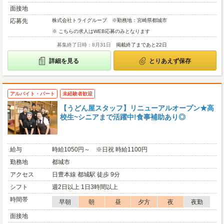
面接地
応募先
株式会社トライグループ ※勤務地：宮崎県都城市
※ こちらの求人はWEB応募のみとなります
募集終了日時：8月31日
掲載終了まであと22日
詳細を見る
とりあえず保存
アルバイト・パート
未経験者歓迎
【うどん屋スタッフ】リニューアルオープン★高
校生~シニアまで活躍中!食事補助あり◎
給与
時給1050円～ ※日祝 時給1100円
勤務地
都城市
アクセス
日豊本線 都城駅 徒歩 9分
シフト
週2日以上 1日3時間以上
時間帯
早朝
朝
昼
夕方
夜
夜勤
面接地