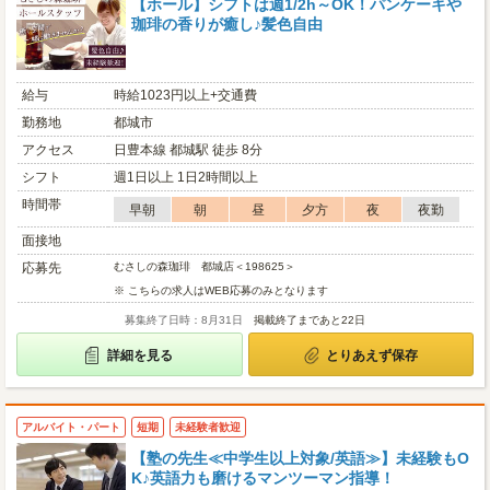
【ホール】シフトは週1/2h～OK！パンケーキや
珈琲の香りが癒し♪髪色自由
給与
時給1023円以上+交通費
勤務地
都城市
アクセス
日豊本線 都城駅 徒歩 8分
シフト
週1日以上 1日2時間以上
時間帯
早朝
朝
昼
夕方
夜
夜勤
面接地
応募先
むさしの森珈琲 都城店＜198625＞
※ こちらの求人はWEB応募のみとなります
募集終了日時：8月31日
掲載終了まであと22日
詳細を見る
とりあえず保存
アルバイト・パート
短期
未経験者歓迎
【塾の先生≪中学生以上対象/英語≫】未経験もO
K♪英語力も磨けるマンツーマン指導！