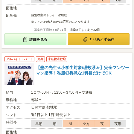
面接地
応募先
個別教室のトライ 都城校
※ こちらの求人はWEB応募のみとなります
募集終了日時：8月31日
掲載終了まであと22日
詳細を見る
とりあえず保存
アルバイト・パート
短期
未経験者歓迎
【塾の先生≪小学生対象/理数系≫】完全マンツー
マン指導！私服◎得意な1科目だけでOK
給与
1コマ(60分)：1250～3750円＋交通費
勤務地
都城市
アクセス
日豊本線 都城駅
シフト
週1日以上 1日1時間以上
時間帯
早朝
朝
昼
夕方
夜
夜勤
面接地