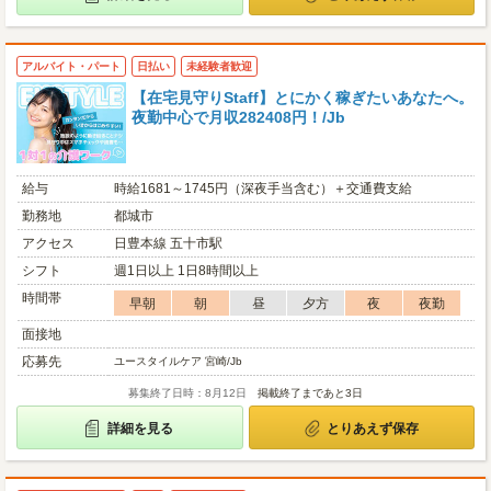
アルバイト・パート
日払い
未経験者歓迎
【在宅見守りStaff】とにかく稼ぎたいあなたへ。
夜勤中心で月収282408円！/Jb
給与
時給1681～1745円（深夜手当含む）＋交通費支給
勤務地
都城市
アクセス
日豊本線 五十市駅
シフト
週1日以上 1日8時間以上
時間帯
早朝
朝
昼
夕方
夜
夜勤
面接地
応募先
ユースタイルケア 宮崎/Jb
募集終了日時：8月12日
掲載終了まであと3日
詳細を見る
とりあえず保存