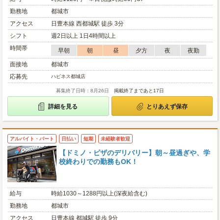
勤務地
都城市
アクセス
日豊本線 西都城駅 徒歩 3分
シフト
週2日以上 1日4時間以上
時間帯
早朝
朝
昼
夕方
夜
夜勤
面接地
都城市
応募先
ハピネス都城店
募集終了日時：8月26日
掲載終了まであと17日
詳細を見る
とりあえず保存
アルバイト・パート
日払い
短期
未経験者歓迎
【ドミノ・ピザのデリバリー】朝～昼過ぎや、学
校終わりでの勤務もOK！
給与
時給1030～1288円以上(深夜給含む)
勤務地
都城市
アクセス
日豊本線 都城駅 徒歩 9分