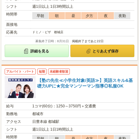
シフト
週1日以上 1日3時間以上
時間帯
早朝
朝
昼
夕方
夜
夜勤
面接地
応募先
ドミノ・ピザ 都城店
募集終了日時：8月31日
掲載終了まであと22日
詳細を見る
とりあえず保存
アルバイト・パート
短期
未経験者歓迎
【塾の先生≪小学生対象/英語≫】英語スキル&基
礎力UPに★完全マンツーマン指導◎私服OK
給与
1コマ(60分)：1250～3750円＋交通費
勤務地
都城市
アクセス
日豊本線 都城駅
シフト
週1日以上 1日1時間以上
時間帯
早朝
朝
昼
夕方
夜
夜勤