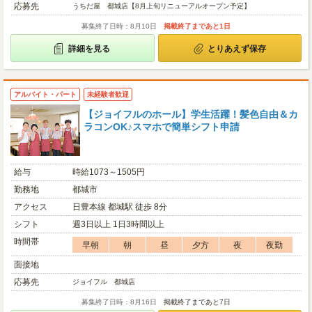
応募先
うちだ屋 都城店【8月上旬リニューアルオープン予定】
募集終了日時：8月10日
掲載終了まであと1日
詳細を見る
とりあえず保存
アルバイト・パート
未経験者歓迎
【ジョイフルのホール】学生活躍！髪色自由＆カ
ラコンOK♪スマホで簡単シフト申請
給与
時給1073～1505円
勤務地
都城市
アクセス
日豊本線 都城駅 徒歩 8分
シフト
週3日以上 1日3時間以上
時間帯
早朝
朝
昼
夕方
夜
夜勤
面接地
応募先
ジョイフル 都城店
募集終了日時：8月16日
掲載終了まであと7日