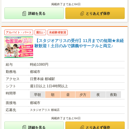
掲載終了まであと64日
詳細を見る
とりあえず保存
アルバイト・パート
週払い
未経験者歓迎
【スタジオアリスの受付】11月までの短期★未経
験歓迎！土日のみで講義やサークルと両立♪
給与
時給1080円
勤務地
都城市
アクセス
日豊本線 都城駅
シフト
週1日以上 1日4時間以上
時間帯
早朝
朝
昼
夕方
夜
夜勤
面接地
都城市
応募先
スタジオアリス 都城店
掲載終了まであと64日
詳細を見る
とりあえず保存