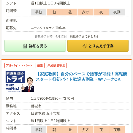
シフト
週1日以上 1日8時間以上
時間帯
早朝
朝
昼
夕方
夜
夜勤
面接地
応募先
ユースタイルケア 宮崎/Ja
募集終了日時：8月12日
掲載終了まであと3日
詳細を見る
とりあえず保存
アルバイト・パート
短期
未経験者歓迎
【家庭教師】自分のペースで指導が可能！高報酬
スタート◎初バイト歓迎★副業・WワークOK
給与
1コマ(60分)1980～7370円
勤務地
都城市
アクセス
日豊本線 五十市駅
シフト
週1日以上 1日1時間以上
時間帯
早朝
朝
昼
夕方
夜
夜勤