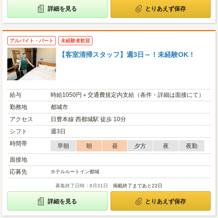
詳細を見る
とりあえず保存
アルバイト・パート
未経験者歓迎
【客室清掃スタッフ】週3日～！未経験OK！
給与
時給1050円＋交通費規定内支給（条件・詳細は面接にて）
勤務地
都城市
アクセス
日豊本線 西都城駅 徒歩 10分
シフト
週3日
時間帯
早朝
朝
昼
夕方
夜
夜勤
面接地
応募先
ホテルルートイン都城
募集終了日時：8月31日
掲載終了まであと22日
詳細を見る
とりあえず保存