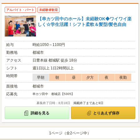
アルバイト・パート
未経験者歓迎
【串カツ田中のホール】未経験OK◆ワイワイ楽
しく☆学生活躍！シフト柔軟＆髪型/髪色自由
給与
時給1050～1100円
勤務地
都城市
アクセス
日豊本線 都城駅 徒歩 18分
シフト
週1日以上 1日2時間以上
時間帯
早朝
朝
昼
夕方
夜
夜勤
面接地
都城市
応募先
串カツ田中 都城店【5305】
募集終了日時：8月18日
掲載終了まであと9日
詳細を見る
とりあえず保存
1ページ（全2ページ中）