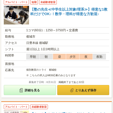
アルバイト・パート
短期
未経験者歓迎
【塾の先生≪中学生以上対象/理系≫】得意な1教
科だけでOK♪！数学・理科が得意な方歓迎♪
給与
1コマ(60分)：1250～3750円＋交通費
勤務地
都城市
アクセス
日豊本線 都城駅
シフト
週1日以上 1日1時間以上
時間帯
早朝
朝
昼
夕方
夜
夜勤
面接地
応募先
個別教室のトライ 都城校
※ こちらの求人はWEB応募のみとなります
募集終了日時：8月31日
掲載終了まであと22日
詳細を見る
とりあえず保存
アルバイト・パート
未経験者歓迎