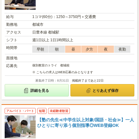
給与
1コマ(60分)：1250～3750円＋交通費
勤務地
都城市
アクセス
日豊本線 都城駅
シフト
週1日以上 1日1時間以上
時間帯
早朝
朝
昼
夕方
夜
夜勤
面接地
応募先
個別教室のトライ 都城校
※ こちらの求人はWEB応募のみとなります
募集終了日時：8月31日
掲載終了まであと22日
詳細を見る
とりあえず保存
アルバイト・パート
短期
未経験者歓迎
【塾の先生≪中学生以上対象/国語・社会≫】一人
ひとりに寄り添う個別指導◎WEB登録OK