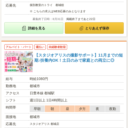
応募先
個別教室のトライ 都城校
※ こちらの求人はWEB応募のみとなります
募集終了日時：8月31日
掲載終了まであと22日
詳細を見る
とりあえず保存
アルバイト・パート
週払い
未経験者歓迎
【スタジオアリスの撮影サポート】11月までの短
期♪扶養内OK！土日のみで家庭との両立に◎
給与
時給1080円
勤務地
都城市
アクセス
日豊本線 都城駅
シフト
週1日以上 1日4時間以上
時間帯
早朝
朝
昼
夕方
夜
夜勤
面接地
都城市
応募先
スタジオアリス 都城店