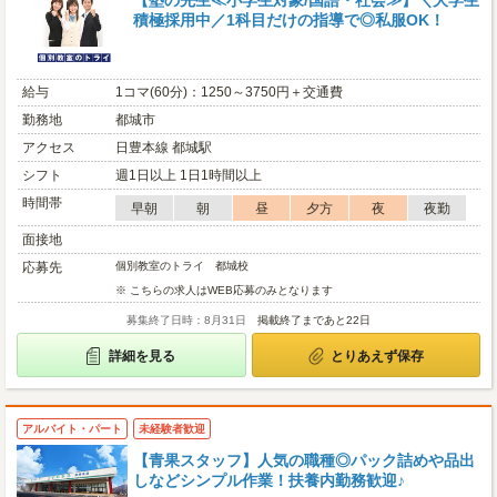
【塾の先生≪小学生対象/国語・社会≫】＼大学生
積極採用中／1科目だけの指導で◎私服OK！
給与
1コマ(60分)：1250～3750円＋交通費
勤務地
都城市
アクセス
日豊本線 都城駅
シフト
週1日以上 1日1時間以上
時間帯
早朝
朝
昼
夕方
夜
夜勤
面接地
応募先
個別教室のトライ 都城校
※ こちらの求人はWEB応募のみとなります
募集終了日時：8月31日
掲載終了まであと22日
詳細を見る
とりあえず保存
アルバイト・パート
未経験者歓迎
【青果スタッフ】人気の職種◎パック詰めや品出
しなどシンプル作業！扶養内勤務歓迎♪