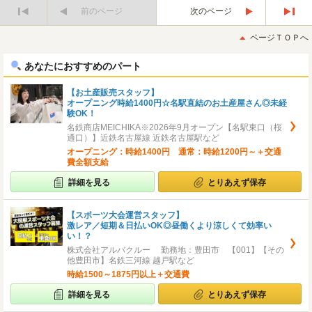
前のページ
次のページ
最
最
初
後
ページＴＯＰへ
へ
へ
あなたにおすすめのパート
【お土産販売スタッフ】
オープニング時給1400円☆名駅直結のお土産屋さん◎未経
験OK！
名鉄商店MEICHIKA※2026年9月オープン【名駅東口（桜
通口）】近鉄名古屋線 近鉄名古屋駅など
オープニング：時給1400円 通常：時給1200円～＋交通
費全額支給
詳細を見る
とりあえず保存
【スポーツ大会運営スタッフ】
激レア／短期＆日払いOK◎昼働くより涼しくて効率い
い！？
株式会社アルバクルー 勤務地：豊田市 【001】【その
他豊田市】名鉄三河線 越戸駅など
時給1500～1875円以上＋交通費
詳細を見る
とりあえず保存