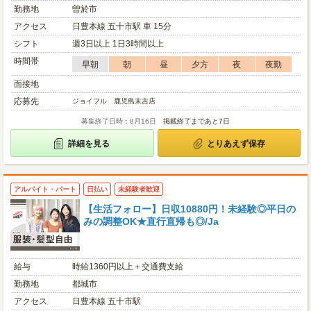
勤務地
曽於市
アクセス
日豊本線 五十市駅 車 15分
シフト
週3日以上 1日3時間以上
時間帯
早朝
朝
昼
夕方
夜
夜勤
面接地
応募先
ジョイフル 鹿児島末吉店
募集終了日時：8月16日
掲載終了まであと7日
詳細を見る
とりあえず保存
アルバイト・パート
日払い
未経験者歓迎
【生活フォロー】日収10880円！未経験◎平日の
みの調整OK★直行直帰も◎/Ja
給与
時給1360円以上＋交通費支給
勤務地
都城市
アクセス
日豊本線 五十市駅