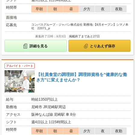
シフト
週3日以上 1日5時間以上
時間帯
早朝
朝
昼
夕方
夜
夜勤
面接地
応募先
コンパスグループ・ジャパン株式会社 勤務地:【8月オープン】シマノ本
社 22071_p
募集終了日時：9月3日
掲載終了まであと27日
詳細を見る
とりあえず保存
アルバイト・パート
【社員食堂の調理師】調理師資格を“健康的な働
き方”に変えませんか？
給与
時給1350円以上
勤務地
尼崎市 JR尼崎駅周辺
アクセス
阪神なんば線 尼崎駅 車 8分
シフト
週4日以上 1日5時間以上
時間帯
早朝
朝
昼
夕方
夜
夜勤