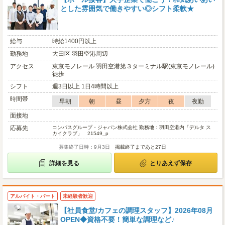
とした雰囲気で働きやすい◎シフト柔軟★
給与
時給1400円以上
勤務地
大田区 羽田空港周辺
アクセス
東京モノレール 羽田空港第３ターミナル駅(東京モノレール)
徒歩
シフト
週3日以上 1日4時間以上
時間帯
早朝
朝
昼
夕方
夜
夜勤
面接地
応募先
コンパスグループ・ジャパン株式会社 勤務地：羽田空港内「デルタ ス
カイクラブ」 21549_p
募集終了日時：9月3日
掲載終了まであと27日
詳細を見る
とりあえず保存
アルバイト・パート
未経験者歓迎
【社員食堂/カフェの調理スタッフ】2026年08月
OPEN◆資格不要！簡単な調理など♪