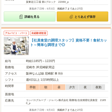
賀東近江工場 第1ブロック 22069_p
募集終了日時：9月3日
掲載終了まであと27日
詳細を見る
とりあえず保存
アルバイト・パート
未経験者歓迎
【社員食堂の調理スタッフ】資格不要！食材カッ
ト～簡単な調理まで◎
給与
時給1185円～1220円
勤務地
尼崎市 JR尼崎駅周辺
アクセス
阪神なんば線 尼崎駅 車 8分
シフト
週4日以上 1日5時間以上
時間帯
早朝
朝
昼
夕方
夜
夜勤
面接地
応募先
コンパスグループ・ジャパン株式会社 勤務地:住友精密社員食堂 2185
0_p
募集終了日時：9月3日
掲載終了まであと27日