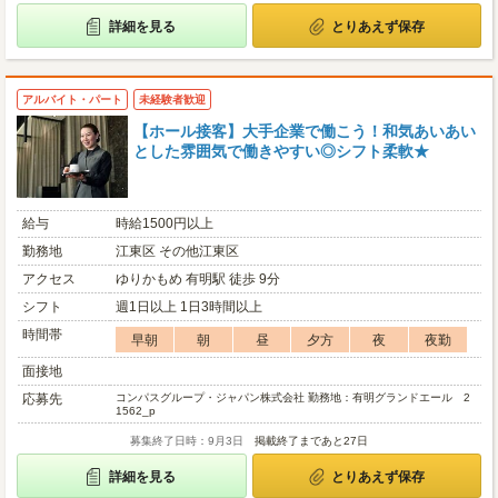
詳細を見る
とりあえず保存
アルバイト・パート
未経験者歓迎
【ホール接客】大手企業で働こう！和気あいあい
とした雰囲気で働きやすい◎シフト柔軟★
給与
時給1500円以上
勤務地
江東区 その他江東区
アクセス
ゆりかもめ 有明駅 徒歩 9分
シフト
週1日以上 1日3時間以上
時間帯
早朝
朝
昼
夕方
夜
夜勤
面接地
応募先
コンパスグループ・ジャパン株式会社 勤務地：有明グランドエール 2
1562_p
募集終了日時：9月3日
掲載終了まであと27日
詳細を見る
とりあえず保存