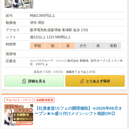
給与
時給1300円以上
勤務地
堺市 堺区
アクセス
阪堺電気軌道阪堺線 東湊駅 徒歩 13分
シフト
週3日以上 1日4.5時間以上
時間帯
早朝
朝
昼
夕方
夜
夜勤
面接地
応募先
コンパスグループ・ジャパン株式会社 勤務地:【8月オープン】シマノ本
社 22071_p
募集終了日時：9月3日
掲載終了まであと27日
詳細を見る
とりあえず保存
アルバイト・パート
未経験者歓迎
【社員食堂/カフェの調理補助】≪2026年08月オ
ープン★≫盛り付けメイン♪シフト相談OK◎