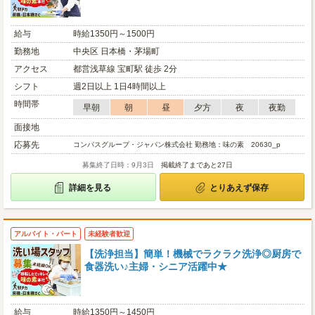
給与
時給1350円～1500円
勤務地
中央区 日本橋・茅場町
アクセス
都営浅草線 宝町駅 徒歩 2分
シフト
週2日以上 1日4時間以上
時間帯
早朝
朝
昼
夕方
夜
夜勤
面接地
応募先
コンパスグループ・ジャパン株式会社 勤務地：味の素 20630_p
募集終了日時：9月3日
掲載終了まであと27日
詳細を見る
とりあえず保存
アルバイト・パート
未経験者歓迎
【洗浄担当】簡単！機械でラクラク洗浄◎厨房で
食器洗い♪主婦・シニア活躍中★
給与
時給1350円～1450円