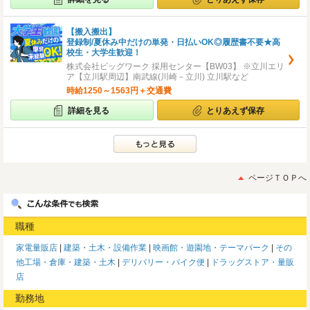
【搬入搬出】
登録制/夏休み中だけの単発・日払いOK◎履歴書不要★高
校生・大学生歓迎！
株式会社ビッグワーク 採用センター【BW03】 ※立川エリ
ア【立川駅周辺】南武線(川崎－立川) 立川駅など
時給1250～1563円＋交通費
詳細を見る
とりあえず保存
ページＴＯＰへ
職種
家電量販店
建築・土木・設備作業
映画館・遊園地・テーマパーク
その
他工場・倉庫・建築・土木
デリバリー・バイク便
ドラッグストア・量販
店
勤務地