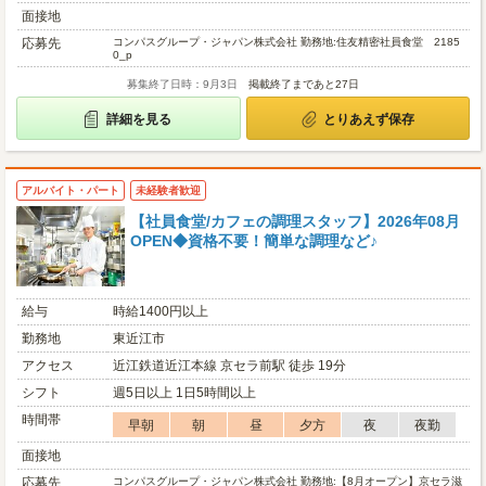
面接地
応募先
コンパスグループ・ジャパン株式会社 勤務地:住友精密社員食堂 2185
0_p
募集終了日時：9月3日
掲載終了まであと27日
詳細を見る
とりあえず保存
アルバイト・パート
未経験者歓迎
【社員食堂/カフェの調理スタッフ】2026年08月
OPEN◆資格不要！簡単な調理など♪
給与
時給1400円以上
勤務地
東近江市
アクセス
近江鉄道近江本線 京セラ前駅 徒歩 19分
シフト
週5日以上 1日5時間以上
時間帯
早朝
朝
昼
夕方
夜
夜勤
面接地
応募先
コンパスグループ・ジャパン株式会社 勤務地:【8月オープン】京セラ滋