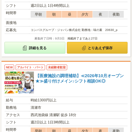
シフト
週2日以上 1日4時間以上
時間帯
早朝
朝
昼
夕方
夜
夜勤
面接地
応募先
コンパスグループ・ジャパン株式会社 勤務地：味の素 20630_p
募集終了日時：9月3日
掲載終了まであと27日
詳細を見る
とりあえず保存
NEW
アルバイト・パート
未経験者歓迎
【医療施設の調理補助】≪2026年10月オープン
★≫盛り付けメイン♪シフト相談OK◎
給与
時給1300円以上
勤務地
清瀬市
アクセス
西武池袋線 清瀬駅 徒歩 18分
シフト
週2日以上 1日3時間以上
時間帯
早朝
朝
昼
夕方
夜
夜勤