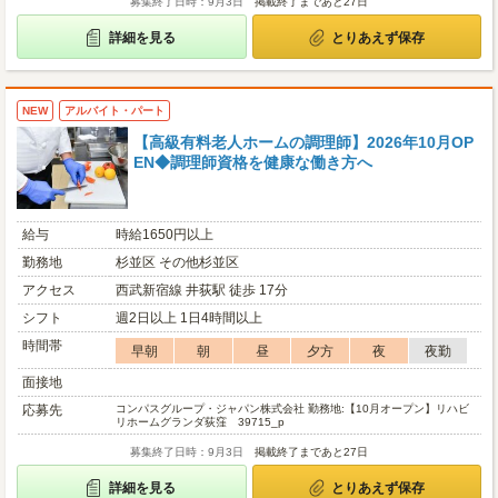
募集終了日時：9月3日
掲載終了まであと27日
詳細を見る
とりあえず保存
NEW
アルバイト・パート
【高級有料老人ホームの調理師】2026年10月OP
EN◆調理師資格を健康な働き方へ
給与
時給1650円以上
勤務地
杉並区 その他杉並区
アクセス
西武新宿線 井荻駅 徒歩 17分
シフト
週2日以上 1日4時間以上
時間帯
早朝
朝
昼
夕方
夜
夜勤
面接地
応募先
コンパスグループ・ジャパン株式会社 勤務地:【10月オープン】リハビ
リホームグランダ荻窪 39715_p
募集終了日時：9月3日
掲載終了まであと27日
詳細を見る
とりあえず保存