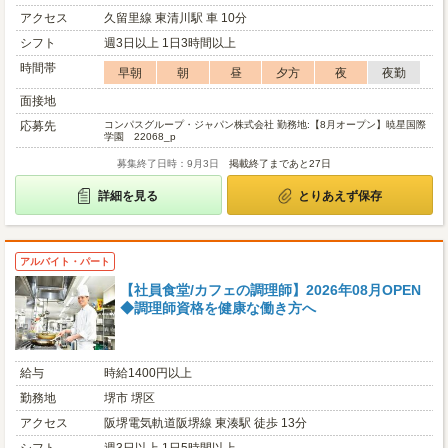
アクセス
久留里線 東清川駅 車 10分
シフト
週3日以上 1日3時間以上
時間帯
早朝
朝
昼
夕方
夜
夜勤
面接地
応募先
コンパスグループ・ジャパン株式会社 勤務地:【8月オープン】暁星国際
学園 22068_p
募集終了日時：9月3日
掲載終了まであと27日
詳細を見る
とりあえず保存
アルバイト・パート
【社員食堂/カフェの調理師】2026年08月OPEN
◆調理師資格を健康な働き方へ
給与
時給1400円以上
勤務地
堺市 堺区
アクセス
阪堺電気軌道阪堺線 東湊駅 徒歩 13分