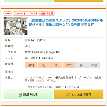
NEW
アルバイト・パート
未経験者歓迎
【医療施設の調理スタッフ】2026年10月OPEN◆
資格不要！簡単な調理など♪免許取得支援有
給与
時給1450円以上
勤務地
清瀬市
アクセス
西武池袋線 清瀬駅 徒歩 18分
シフト
週2日以上 1日3時間以上
時間帯
早朝
朝
昼
夕方
夜
夜勤
面接地
応募先
コンパスグループ・ジャパン株式会社 勤務地:【10月オープン】竹丘病
院・老健たけおか 39714_p
募集終了日時：9月3日
掲載終了まであと27日
詳細を見る
とりあえず保存