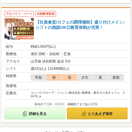
アルバイト・パート
未経験者歓迎
【社員食堂/カフェの調理補助】盛り付けメイン♪
シフトの相談OK◎教育体制が充実！
給与
時給1300円以上
勤務地
港区 田町・浜松町・芝浦
アクセス
山手線 浜松町駅 徒歩 5分
シフト
週3日以上 1日4時間以上
時間帯
早朝
朝
昼
夕方
夜
夜勤
面接地
応募先
コンパスグループ・ジャパン株式会社 勤務地：東京ガス店キャフェ 2
0078_p
募集終了日時：9月3日
掲載終了まであと27日
詳細を見る
とりあえず保存