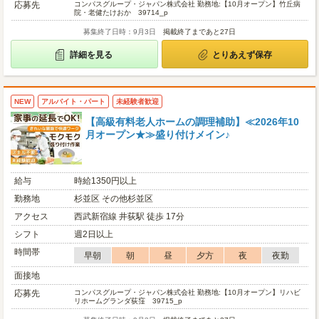
応募先
コンパスグループ・ジャパン株式会社 勤務地:【10月オープン】竹丘病
院・老健たけおか 39714_p
募集終了日時：9月3日
掲載終了まであと27日
詳細を見る
とりあえず保存
NEW
アルバイト・パート
未経験者歓迎
【高級有料老人ホームの調理補助】≪2026年10
月オープン★≫盛り付けメイン♪
給与
時給1350円以上
勤務地
杉並区 その他杉並区
アクセス
西武新宿線 井荻駅 徒歩 17分
シフト
週2日以上
時間帯
早朝
朝
昼
夕方
夜
夜勤
面接地
応募先
コンパスグループ・ジャパン株式会社 勤務地:【10月オープン】リハビ
リホームグランダ荻窪 39715_p