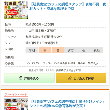
【社員食堂/カフェの調理スタッフ】資格不要！食
材カット～簡単な調理まで◎
給与
時給1500円～1700円
勤務地
中央区 日本橋・茅場町
アクセス
都営浅草線 宝町駅 徒歩 2分
シフト
週5日以上 1日6時間以上
時間帯
早朝
朝
昼
夕方
夜
夜勤
面接地
応募先
コンパスグループ・ジャパン株式会社 勤務地：味の素 20630_p
募集終了日時：9月3日
掲載終了まであと27日
詳細を見る
とりあえず保存
アルバイト・パート
【社員食堂/カフェの調理補助】盛り付けメイン♪
シフトの相談OK◎教育体制が充実！