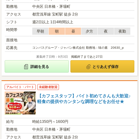
勤務地
中央区 日本橋・茅場町
アクセス
都営浅草線 宝町駅 徒歩 2分
シフト
週2日以上 1日4時間以上
時間帯
早朝
朝
昼
夕方
夜
夜勤
面接地
応募先
コンパスグループ・ジャパン株式会社 勤務地：味の素 20630_p
募集終了日時：9月3日
掲載終了まであと27日
詳細を見る
とりあえず保存
アルバイト・パート
未経験者歓迎
【カフェスタッフ】バイト初めてさんも大歓迎♪
軽食の提供やカンタンな調理などをお任せ★
給与
時給1350円～1600円
勤務地
中央区 日本橋・茅場町
アクセス
都営浅草線 宝町駅 徒歩 2分