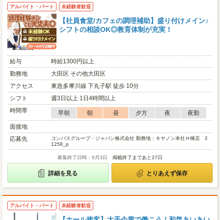
アルバイト・パート
未経験者歓迎
【社員食堂/カフェの調理補助】盛り付けメイン♪
シフトの相談OK◎教育体制が充実！
給与
時給1300円以上
勤務地
大田区 その他大田区
アクセス
東急多摩川線 下丸子駅 徒歩 10分
シフト
週3日以上 1日4時間以上
時間帯
早朝
朝
昼
夕方
夜
夜勤
面接地
応募先
コンパスグループ・ジャパン株式会社 勤務地：キヤノン本社Ｈ棟店 2
1258_p
募集終了日時：9月3日
掲載終了まであと27日
詳細を見る
とりあえず保存
アルバイト・パート
未経験者歓迎
【ホール接客】大手企業で働こう！和気あいあい