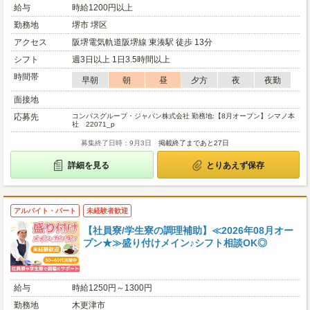
給与
時給1200円以上
勤務地
堺市 堺区
アクセス
阪堺電気軌道阪堺線 東湊駅 徒歩 13分
シフト
週3日以上 1日3.5時間以上
時間帯
早朝
朝
昼
夕方
夜
夜勤
面接地
応募先
コンパスグループ・ジャパン株式会社 勤務地:【8月オープン】シマノ本
社 22071_p
募集終了日時：9月3日
掲載終了まであと27日
詳細を見る
とりあえず保存
アルバイト・パート
未経験者歓迎
【社員寮/学生寮の調理補助】≪2026年08月オー
プン★≫盛り付けメイン♪シフト相談OK◎
給与
時給1250円～1300円
勤務地
木更津市