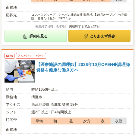
面接地
応募先
コンパスグループ・ジャパン株式会社 勤務地:【10月オープン】竹丘病
院・老健たけおか 39714_p
募集終了日時：9月3日
掲載終了まであと27日
詳細を見る
とりあえず保存
NEW
アルバイト・パート
【医療施設の調理師】2026年10月OPEN◆調理師
資格を健康な働き方へ
給与
時給1650円以上
勤務地
清瀬市
アクセス
西武池袋線 清瀬駅 徒歩 18分
シフト
週2日以上 1日4時間以上
時間帯
早朝
朝
昼
夕方
夜
夜勤
面接地