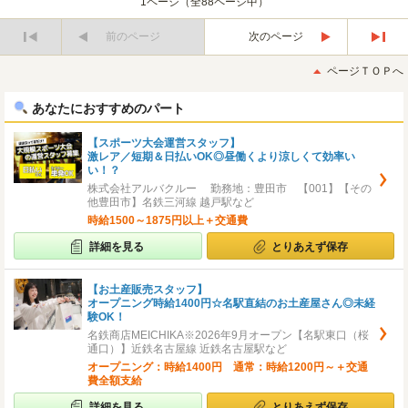
1ページ（全88ページ中）
前のページ
次のページ
最
最
初
後
ページＴＯＰへ
へ
へ
あなたにおすすめのパート
【スポーツ大会運営スタッフ】
激レア／短期＆日払いOK◎昼働くより涼しくて効率い
い！？
株式会社アルバクルー 勤務地：豊田市 【001】【その
他豊田市】名鉄三河線 越戸駅など
時給1500～1875円以上＋交通費
詳細を見る
とりあえず保存
【お土産販売スタッフ】
オープニング時給1400円☆名駅直結のお土産屋さん◎未経
験OK！
名鉄商店MEICHIKA※2026年9月オープン【名駅東口（桜
通口）】近鉄名古屋線 近鉄名古屋駅など
オープニング：時給1400円 通常：時給1200円～＋交通
費全額支給
詳細を見る
とりあえず保存