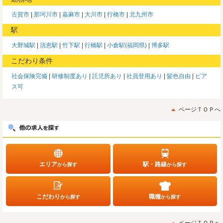
古賀市
那珂川市
嘉麻市
大川市
行橋市
北九州市
駅
大野城駅
須恵駅
竹下駅
行橋駅
小倉駅(福岡県)
博多駅
こだわり条件
社会保険完備
研修制度あり
託児所あり
社員登用あり
髪色自由
ピア
ス可
ページＴＯＰへ
エリア
駅・路線
から探す
から探す
こだわり
職種
から探す
から探す
ページＴＯＰへ