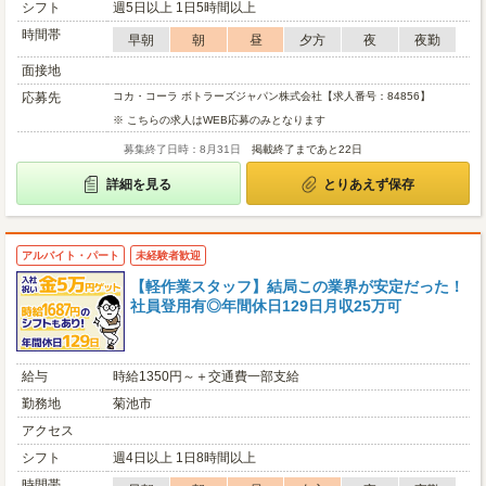
シフト
週5日以上 1日5時間以上
時間帯
早朝
朝
昼
夕方
夜
夜勤
面接地
応募先
コカ・コーラ ボトラーズジャパン株式会社【求人番号：84856】
※ こちらの求人はWEB応募のみとなります
募集終了日時：8月31日
掲載終了まであと22日
詳細を見る
とりあえず保存
アルバイト・パート
未経験者歓迎
【軽作業スタッフ】結局この業界が安定だった！
社員登用有◎年間休日129日月収25万可
給与
時給1350円～＋交通費一部支給
勤務地
菊池市
アクセス
シフト
週4日以上 1日8時間以上
時間帯