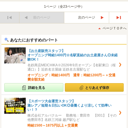
1ページ（全23ページ中）
前のページ
次のページ
最
最
初
後
ページＴＯＰへ
へ
へ
あなたにおすすめのパート
【お土産販売スタッフ】
オープニング時給1400円☆名駅直結のお土産屋さん◎未経
験OK！
名鉄商店MEICHIKA※2026年9月オープン【名駅東口（桜
通口）】近鉄名古屋線 近鉄名古屋駅など
オープニング：時給1400円 通常：時給1200円～＋交通
費全額支給
詳細を見る
とりあえず保存
【スポーツ大会運営スタッフ】
激レア／短期＆日払いOK◎昼働くより涼しくて効率い
い！？
株式会社アルバクルー 勤務地：豊田市 【001】【その
他豊田市】名鉄三河線 越戸駅など
時給1500～1875円以上＋交通費