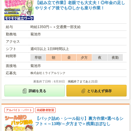
【組み立て作業】老眼でも大丈夫！◎年金の足し
やリタイア後でも◎しかも座り作業！
給与
時給1350円～＋交通費一部支給
勤務地
菊池市
アクセス
シフト
週4日以上 1日8時間以上
時間帯
早朝
朝
昼
夕方
夜
夜勤
面接地
菊池市
応募先
株式会社ミライアルリンク
募集終了日時：8月30日
掲載終了まであと21日
詳細を見る
とりあえず保存
アルバイト・パート
未経験者歓迎
【パック詰め・シール貼り】裏方作業×選べるシ
フト＜～13時/～夕方まで＞残業ほぼなし