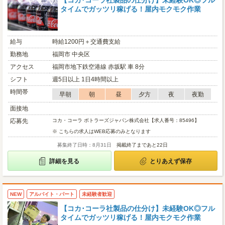
【コカ･コーラ社製品の仕分け】未経験OK◎フル
タイムでガッツリ稼げる！屋内モクモク作業
給与
時給1200円＋交通費支給
勤務地
福岡市 中央区
アクセス
福岡市地下鉄空港線 赤坂駅 車 8分
シフト
週5日以上 1日4時間以上
時間帯
早朝
朝
昼
夕方
夜
夜勤
面接地
応募先
コカ・コーラ ボトラーズジャパン株式会社【求人番号：85496】
※ こちらの求人はWEB応募のみとなります
募集終了日時：8月31日
掲載終了まであと22日
詳細を見る
とりあえず保存
NEW
アルバイト・パート
未経験者歓迎
【コカ･コーラ社製品の仕分け】未経験OK◎フル
タイムでガッツリ稼げる！屋内モクモク作業