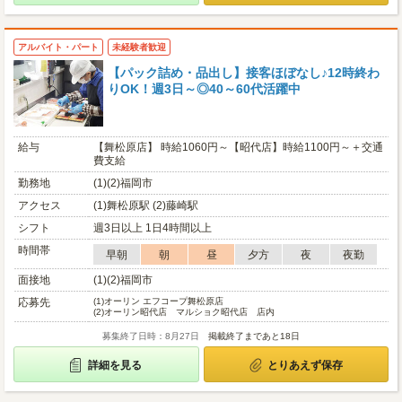
アルバイト・パート
未経験者歓迎
【パック詰め・品出し】接客ほぼなし♪12時終わ
りOK！週3日～◎40～60代活躍中
給与
【舞松原店】 時給1060円～【昭代店】時給1100円～＋交通
費支給
勤務地
(1)(2)福岡市
アクセス
(1)舞松原駅 (2)藤崎駅
シフト
週3日以上 1日4時間以上
時間帯
早朝
朝
昼
夕方
夜
夜勤
面接地
(1)(2)福岡市
応募先
(1)
オーリン エフコープ舞松原店
(2)
オーリン昭代店 マルショク昭代店 店内
募集終了日時：8月27日
掲載終了まであと18日
詳細を見る
とりあえず保存