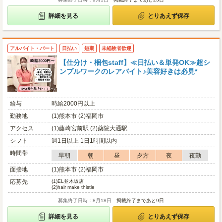
詳細を見る
とりあえず保存
アルバイト・パート
日払い
短期
未経験者歓迎
【仕分け・梱包staff】≪日払い＆単発OK≫超シ
ンプルワークのレアバイト♪美容好きは必見*
給与
時給2000円以上
勤務地
(1)熊本市 (2)福岡市
アクセス
(1)藤崎宮前駅 (2)薬院大通駅
シフト
週1日以上 1日1時間以内
時間帯
早朝
朝
昼
夕方
夜
夜勤
面接地
(1)熊本市 (2)福岡市
応募先
(1)
EL並木坂店
(2)
hair make thistle
募集終了日時：8月18日
掲載終了まであと9日
詳細を見る
とりあえず保存