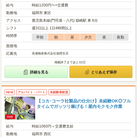
給与
時給1200円〜+交通費
勤務地
福岡市 東区
アクセス
鹿児島本線(門司港－八代) 箱崎駅 車 6分
シフト
週3日以上 1日4時間以上
時間帯
早朝
朝
昼
夕方
夜
夜勤
面接地
応募先
高瀬物産株式会社福岡支店
掲載終了まであと32日
詳細を見る
とりあえず保存
NEW
アルバイト・パート
未経験者歓迎
【コカ･コーラ社製品の仕分け】未経験OK◎フル
タイムでガッツリ稼げる！屋内モクモク作業
給与
時給1060円＋交通費支給
勤務地
福岡市 西区