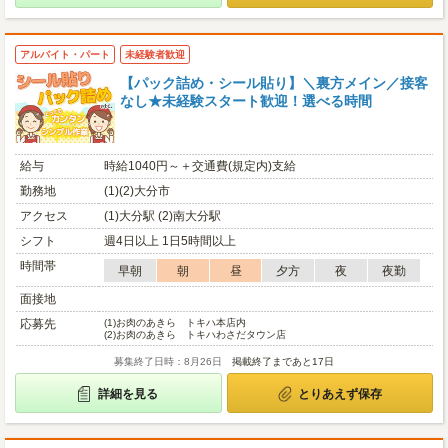
アルバイト・パート
未経験者歓迎
【パック詰め・シール貼り】＼裏方メイン／接客
なし★未経験スタート歓迎！選べる時間
給与
時給1040円～＋交通費(規定内)支給
勤務地
(1)(2)大分市
アクセス
(1)大分駅 (2)南大分駅
シフト
週4日以上 1日5時間以上
時間帯
早朝
朝
昼
夕方
夜
夜勤
面接地
応募先
(1)
お肉のあきら トキハ本店内
(2)
お肉のあきら トキハわさだタウン店
募集終了日時：8月26日
掲載終了まであと17日
詳細を見る
とりあえず保存