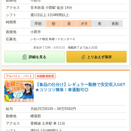
勤務地
小郡市
アクセス
甘木鉄道 小郡駅 徒歩 14分
シフト
週1日以上 1日4時間以上
時間帯
早朝
朝
昼
夕方
夜
夜勤
面接地
小郡市
応募先
シモハナ物流 鳥栖ＩＣセンター-2
募集終了日時：8月31日
掲載終了まであと22日
詳細を見る
とりあえず保存
アルバイト・パート
未経験者歓迎
【食品の仕分け】レギュラー勤務で安定収入GET
★コツコツ簡単！車通勤可◎
給与
月給25万8105～39万5592円
勤務地
糟屋郡
アクセス
香椎線 土井駅 車 11分
シフト
週5日 1日4時間以上