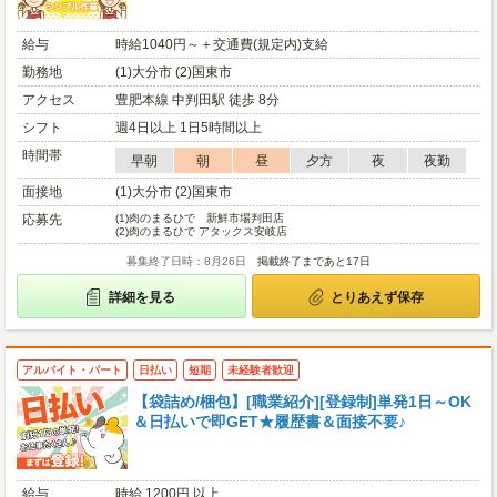
給与
時給1040円～＋交通費(規定内)支給
勤務地
(1)大分市 (2)国東市
アクセス
豊肥本線 中判田駅 徒歩 8分
シフト
週4日以上 1日5時間以上
時間帯
早朝
朝
昼
夕方
夜
夜勤
面接地
(1)大分市 (2)国東市
応募先
(1)
肉のまるひで 新鮮市場判田店
(2)
肉のまるひで アタックス安岐店
募集終了日時：8月26日
掲載終了まであと17日
詳細を見る
とりあえず保存
アルバイト・パート
日払い
短期
未経験者歓迎
【袋詰め/梱包】[職業紹介][登録制]単発1日～OK
＆日払いで即GET★履歴書＆面接不要♪
給与
時給 1200円 以上