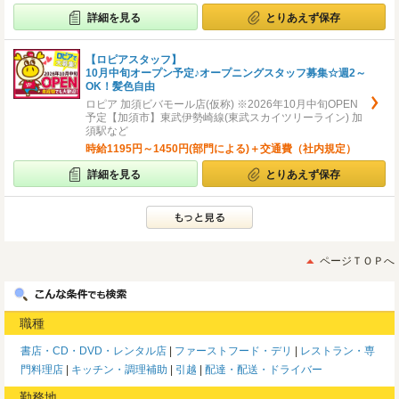
詳細を見る
とりあえず保存
【ロピアスタッフ】
10月中旬オープン予定♪オープニングスタッフ募集☆週2～
OK！髪色自由
ロピア 加須ビバモール店(仮称) ※2026年10月中旬OPEN
予定【加須市】東武伊勢崎線(東武スカイツリーライン) 加
須駅など
時給1195円～1450円(部門による)＋交通費（社内規定）
詳細を見る
とりあえず保存
ページＴＯＰへ
職種
書店・CD・DVD・レンタル店
ファーストフード・デリ
レストラン・専
門料理店
キッチン・調理補助
引越
配達・配送・ドライバー
勤務地