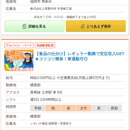
面接地
福岡市 博多区
応募先
株式会社上原製作所 半道橋工場
募集終了日時：9月3日
掲載終了まであと25日
詳細を見る
とりあえず保存
アルバイト・パート
未経験者歓迎
【食品の仕分け】レギュラー勤務で安定収入GET
★コツコツ簡単！車通勤可◎
給与
時給1150円以上 ※交通費支給(月額上限5万円まで)
勤務地
糟屋郡
アクセス
香椎線 土井駅 車 9分
シフト
週5日 1日4時間以上
時間帯
早朝
朝
昼
夕方
夜
夜勤
面接地
糟屋郡
応募先
シモハナ物流 福岡第一営業所-2