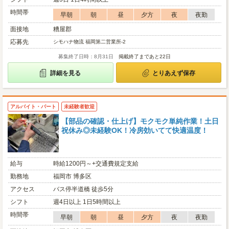
時間帯
早朝
朝
昼
夕方
夜
夜勤
面接地
糟屋郡
応募先
シモハナ物流 福岡第二営業所-2
募集終了日時：8月31日
掲載終了まであと22日
詳細を見る
とりあえず保存
アルバイト・パート
未経験者歓迎
【部品の確認・仕上げ】モクモク単純作業！土日
祝休み◎未経験OK！冷房効いてて快適温度！
給与
時給1200円～+交通費規定支給
勤務地
福岡市 博多区
アクセス
バス停半道橋 徒歩5分
シフト
週4日以上 1日5時間以上
時間帯
早朝
朝
昼
夕方
夜
夜勤