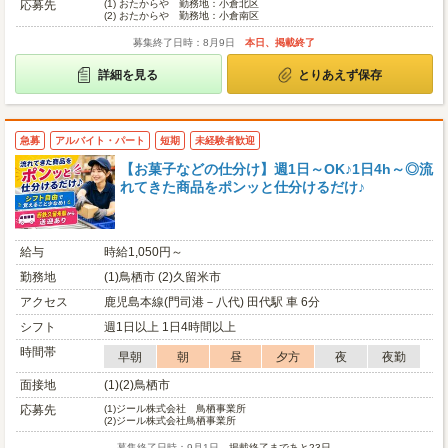
応募先
(1)
おたからや 勤務地：小倉北区
(2)
おたからや 勤務地：小倉南区
募集終了日時：8月9日
本日、掲載終了
詳細を見る
とりあえず保存
急募
アルバイト・パート
短期
未経験者歓迎
【お菓子などの仕分け】週1日～OK♪1日4h～◎流
れてきた商品をポンッと仕分けるだけ♪
給与
時給1,050円～
勤務地
(1)鳥栖市 (2)久留米市
アクセス
鹿児島本線(門司港－八代) 田代駅 車 6分
シフト
週1日以上 1日4時間以上
時間帯
早朝
朝
昼
夕方
夜
夜勤
面接地
(1)(2)鳥栖市
応募先
(1)
ジール株式会社 鳥栖事業所
(2)
ジール株式会社鳥栖事業所
募集終了日時：9月1日
掲載終了まであと23日