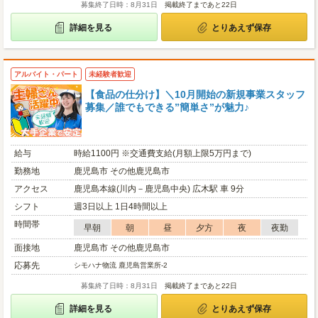
募集終了日時：8月31日
掲載終了まであと22日
詳細を見る
とりあえず保存
アルバイト・パート
未経験者歓迎
【食品の仕分け】＼10月開始の新規事業スタッフ
募集／誰でもできる”簡単さ”が魅力♪
給与
時給1100円 ※交通費支給(月額上限5万円まで)
勤務地
鹿児島市 その他鹿児島市
アクセス
鹿児島本線(川内－鹿児島中央) 広木駅 車 9分
シフト
週3日以上 1日4時間以上
時間帯
早朝
朝
昼
夕方
夜
夜勤
面接地
鹿児島市 その他鹿児島市
応募先
シモハナ物流 鹿児島営業所-2
募集終了日時：8月31日
掲載終了まであと22日
詳細を見る
とりあえず保存