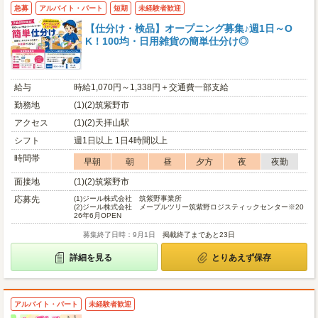
急募
アルバイト・パート
短期
未経験者歓迎
【仕分け・検品】オープニング募集♪週1日～O
K！100均・日用雑貨の簡単仕分け◎
給与
時給1,070円～1,338円＋交通費一部支給
勤務地
(1)(2)筑紫野市
アクセス
(1)(2)天拝山駅
シフト
週1日以上 1日4時間以上
時間帯
早朝
朝
昼
夕方
夜
夜勤
面接地
(1)(2)筑紫野市
応募先
(1)
ジール株式会社 筑紫野事業所
(2)
ジール株式会社 メープルツリー筑紫野ロジスティックセンター※20
26年6月OPEN
募集終了日時：9月1日
掲載終了まであと23日
詳細を見る
とりあえず保存
アルバイト・パート
未経験者歓迎