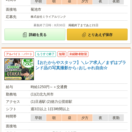
早朝
朝
昼
夕方
夜
夜勤
面接地
菊池市
応募先
株式会社ミライアルリンク
募集終了日時：8月30日
掲載終了まであと21日
詳細を見る
とりあえず保存
アルバイト・パート
もうすぐ終了
短期
未経験者歓迎
【おたからやスタッフ】＼レア求人／まずはブラ
ンド品の写真撮影から♪おしゃれ自由☆
給与
時給1250円～＋交通費
勤務地
(1)(2)北九州市
アクセス
(1)旦過駅 (2)徳力公団前駅
シフト
週3日以上 1日3時間以上
時間帯
早朝
朝
昼
夕方
夜
夜勤
面接地