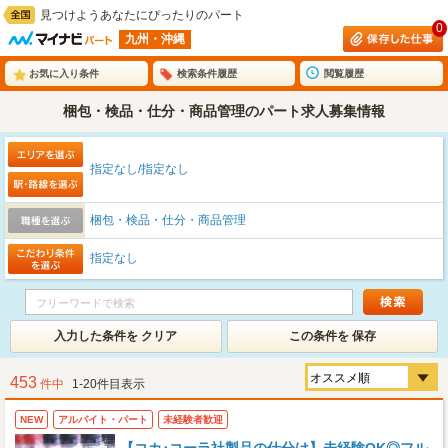
見つけようあなたにぴったりのパート
0
九州・沖縄
お気に入り条件
検索条件履歴
閲覧履歴
梱包・検品・仕分・商品管理のパート求人募集情報
指定なし/指定なし
梱包・検品・仕分・商品管理
指定なし
入力した条件を クリア
この条件を 保存
453
件中
1-20件目表示
NEW
アルバイト・パート
未経験者歓迎