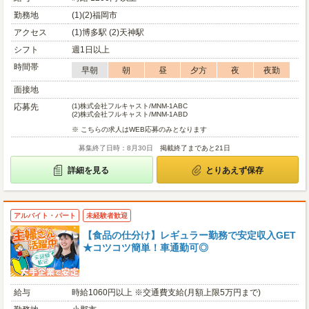
勤務地
(1)(2)福岡市
アクセス
(1)博多駅 (2)天神駅
シフト
週1日以上
時間帯
早朝
朝
昼
夕方
夜
夜勤
面接地
応募先
(1)
株式会社フルキャスト/MNM-1ABC
(2)
株式会社フルキャスト/MNM-1ABD
※ こちらの求人はWEB応募のみとなります
募集終了日時：8月30日
掲載終了まであと21日
詳細を見る
とりあえず保存
アルバイト・パート
未経験者歓迎
【食品の仕分け】レギュラー勤務で安定収入GET
★コツコツ簡単！車通勤可◎
給与
時給1060円以上 ※交通費支給(月額上限5万円まで)