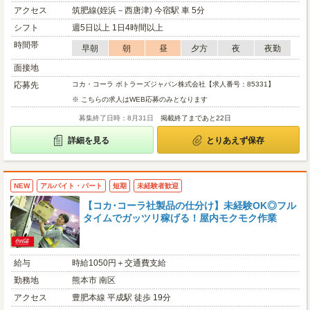
アクセス
筑肥線(姪浜－西唐津) 今宿駅 車 5分
シフト
週5日以上 1日4時間以上
時間帯
早朝
朝
昼
夕方
夜
夜勤
面接地
応募先
コカ・コーラ ボトラーズジャパン株式会社【求人番号：85331】
※ こちらの求人はWEB応募のみとなります
募集終了日時：8月31日
掲載終了まであと22日
詳細を見る
とりあえず保存
NEW
アルバイト・パート
短期
未経験者歓迎
【コカ･コーラ社製品の仕分け】未経験OK◎フル
タイムでガッツリ稼げる！屋内モクモク作業
給与
時給1050円＋交通費支給
勤務地
熊本市 南区
アクセス
豊肥本線 平成駅 徒歩 19分