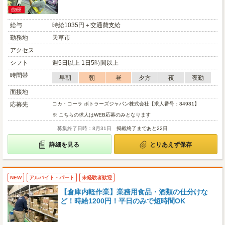
給与
時給1035円＋交通費支給
勤務地
天草市
アクセス
シフト
週5日以上 1日5時間以上
時間帯
早朝
朝
昼
夕方
夜
夜勤
面接地
応募先
コカ・コーラ ボトラーズジャパン株式会社【求人番号：84981】
※ こちらの求人はWEB応募のみとなります
募集終了日時：8月31日
掲載終了まであと22日
詳細を見る
とりあえず保存
NEW
アルバイト・パート
未経験者歓迎
【倉庫内軽作業】業務用食品・酒類の仕分けな
ど！時給1200円！平日のみで短時間OK