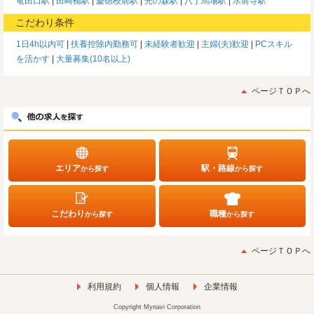
竜田口駅
田崎橋駅
慶徳校前駅
光の森駅
八丁馬場駅
水前寺駅
こだわり条件
1日4h以内可
扶養控除内勤務可
未経験者歓迎
主婦(夫)歓迎
PCスキル
を活かす
大量募集(10名以上)
ページＴＯＰへ
エリア
駅・路線
から探す
から探す
こだわり
職種
から探す
から探す
ページＴＯＰへ
利用規約
個人情報
企業情報
Copyright Mynavi Corporation