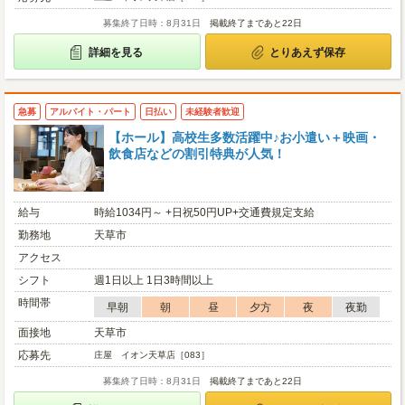
募集終了日時：8月31日
掲載終了まであと22日
詳細を見る
とりあえず保存
急募
アルバイト・パート
日払い
未経験者歓迎
【ホール】高校生多数活躍中♪お小遣い＋映画・
飲食店などの割引特典が人気！
給与
時給1034円～ +日祝50円UP+交通費規定支給
勤務地
天草市
アクセス
シフト
週1日以上 1日3時間以上
時間帯
早朝
朝
昼
夕方
夜
夜勤
面接地
天草市
応募先
庄屋 イオン天草店［083］
募集終了日時：8月31日
掲載終了まであと22日