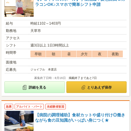
ラコンOK♪スマホで簡単シフト申請
給与
時給1102～1403円
勤務地
天草市
アクセス
シフト
週3日以上 1日3時間以上
時間帯
早朝
朝
昼
夕方
夜
夜勤
面接地
応募先
ジョイフル 本渡店
募集終了日時：8月16日
掲載終了まであと7日
詳細を見る
とりあえず保存
急募
アルバイト・パート
未経験者歓迎
【病院の調理補助】食材カットや盛り付け◎働き
ながら食の豆知識がいっぱい身につく★