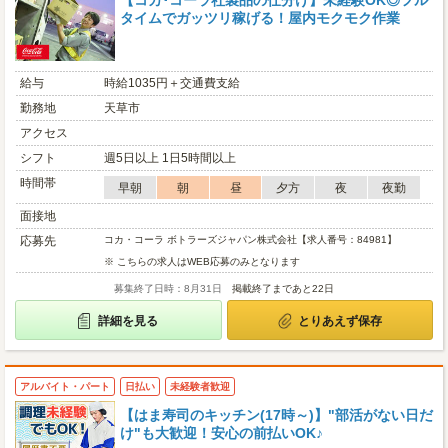
【コカ･コーラ社製品の仕分け】未経験OK◎フル
タイムでガッツリ稼げる！屋内モクモク作業
給与
時給1035円＋交通費支給
勤務地
天草市
アクセス
シフト
週5日以上 1日5時間以上
時間帯
早朝
朝
昼
夕方
夜
夜勤
面接地
応募先
コカ・コーラ ボトラーズジャパン株式会社【求人番号：84981】
※ こちらの求人はWEB応募のみとなります
募集終了日時：8月31日
掲載終了まであと22日
詳細を見る
とりあえず保存
アルバイト・パート
日払い
未経験者歓迎
【はま寿司のキッチン(17時～)】"部活がない日だ
け"も大歓迎！安心の前払いOK♪