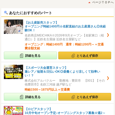
初
後
ページＴＯＰへ
へ
へ
あなたにおすすめのパート
【お土産販売スタッフ】
オープニング時給1400円☆名駅直結のお土産屋さん◎未経
験OK！
名鉄商店MEICHIKA※2026年9月オープン【名駅東口（桜
通口）】近鉄名古屋線 近鉄名古屋駅など
オープニング：時給1400円 通常：時給1200円～＋交通
費全額支給
詳細を見る
とりあえず保存
【スポーツ大会運営スタッフ】
激レア／短期＆日払いOK◎昼働くより涼しくて効率い
い！？
株式会社アルバクルー 勤務地：豊田市 【001】【その
他豊田市】名鉄三河線 越戸駅など
時給1500～1875円以上＋交通費
詳細を見る
とりあえず保存
【ロピアスタッフ】
10月中旬オープン予定♪オープニングスタッフ募集☆週2～