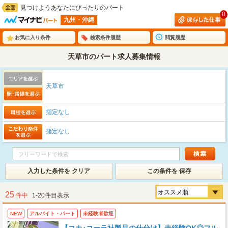
見つけようあなたにぴったりのパート
0
九州・沖縄
お気に入り条件
検索条件履歴
閲覧履歴
天草市のパート求人募集情報
天草市
指定なし
指定なし
入力した条件を クリア
この条件を 保存
25
件中
1-20件目表示
NEW
アルバイト・パート
未経験者歓迎