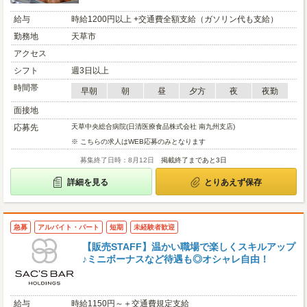
給与
時給1200円以上 +交通費全額支給（ガソリン代も支給）
勤務地
天草市
アクセス
シフト
週3日以上
時間帯
早朝
朝
昼
夕方
夜
夜勤
面接地
応募先
天草中央総合病院(日清医療食品株式会社 南九州支店)
※ こちらの求人はWEB応募のみとなります
募集終了日時：8月12日
掲載終了まであと3日
詳細を見る
とりあえず保存
急募
アルバイト・パート
短期
未経験者歓迎
【販売STAFF】温かい職場で楽しくスキルアップ
♪ミニボーナスなど待遇も◎オシャレ自由！
給与
時給1150円～＋交通費規定支給