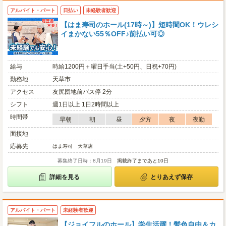
アルバイト・パート
日払い
未経験者歓迎
【はま寿司のホール(17時～)】短時間OK！ウレシ
イまかない55％OFF♪前払い可◎
給与
時給1200円＋曜日手当(土+50円、日祝+70円)
勤務地
天草市
アクセス
友尻団地前バス停 2分
シフト
週1日以上 1日2時間以上
時間帯
早朝
朝
昼
夕方
夜
夜勤
面接地
応募先
はま寿司 天草店
募集終了日時：8月19日
掲載終了まであと10日
詳細を見る
とりあえず保存
アルバイト・パート
未経験者歓迎
【ジョイフルのホール】学生活躍！髪色自由＆カ