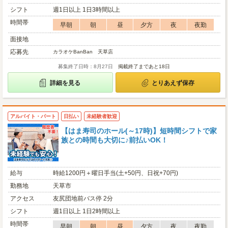
シフト
週1日以上 1日3時間以上
時間帯
早朝
朝
昼
夕方
夜
夜勤
面接地
応募先
カラオケBanBan 天草店
募集終了日時：8月27日
掲載終了まであと18日
詳細を見る
とりあえず保存
アルバイト・パート
日払い
未経験者歓迎
【はま寿司のホール(～17時)】短時間シフトで家
族との時間も大切に♪前払いOK！
給与
時給1200円＋曜日手当(土+50円、日祝+70円)
勤務地
天草市
アクセス
友尻団地前バス停 2分
シフト
週1日以上 1日2時間以上
時間帯
早朝
朝
昼
夕方
夜
夜勤