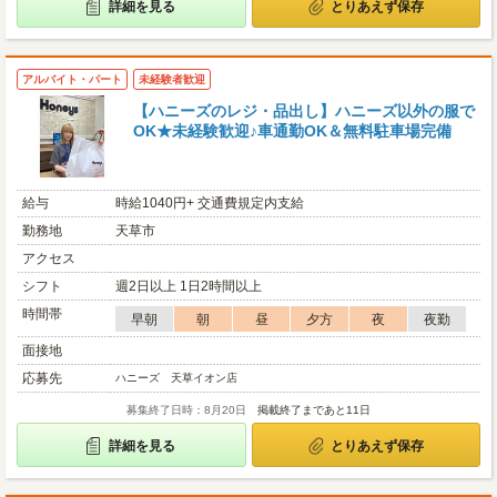
詳細を見る
とりあえず保存
アルバイト・パート
未経験者歓迎
【ハニーズのレジ・品出し】ハニーズ以外の服で
OK★未経験歓迎♪車通勤OK＆無料駐車場完備
給与
時給1040円+ 交通費規定内支給
勤務地
天草市
アクセス
シフト
週2日以上 1日2時間以上
時間帯
早朝
朝
昼
夕方
夜
夜勤
面接地
応募先
ハニーズ 天草イオン店
募集終了日時：8月20日
掲載終了まであと11日
詳細を見る
とりあえず保存