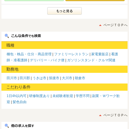
ページＴＯＰへ
職種
梱包・検品・仕分・商品管理
ファミリーレストラン
家電量販店
看護
師・准看護師
デリバリー・バイク便
ガソリンスタンド・クルマ関連
勤務地
田川市
田川郡
うきは市
筑後市
大川市
朝倉市
こだわり条件
1日4h以内可
研修制度あり
未経験者歓迎
学歴不問
副業・Ｗワーク歓
迎
髪色自由
ページＴＯＰへ