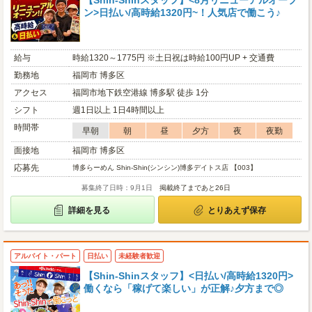
【Shin-Shinスタッフ】<8月リニューアルオープ
ン>日払い/高時給1320円~！人気店で働こう♪
給与
時給1320～1775円 ※土日祝は時給100円UP + 交通費
勤務地
福岡市 博多区
アクセス
福岡市地下鉄空港線 博多駅 徒歩 1分
シフト
週1日以上 1日4時間以上
時間帯
早朝
朝
昼
夕方
夜
夜勤
面接地
福岡市 博多区
応募先
博多らーめん Shin-Shin(シンシン)博多デイトス店 【003】
募集終了日時：9月1日
掲載終了まであと26日
詳細を見る
とりあえず保存
アルバイト・パート
日払い
未経験者歓迎
【Shin-Shinスタッフ】<日払い/高時給1320円>
働くなら「稼げて楽しい」が正解♪夕方まで◎