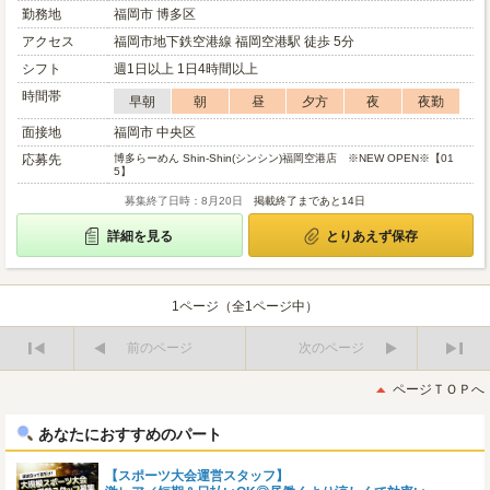
勤務地
福岡市 博多区
アクセス
福岡市地下鉄空港線 福岡空港駅 徒歩 5分
シフト
週1日以上 1日4時間以上
時間帯
早朝
朝
昼
夕方
夜
夜勤
面接地
福岡市 中央区
応募先
博多らーめん Shin-Shin(シンシン)福岡空港店 ※NEW OPEN※【01
5】
募集終了日時：8月20日
掲載終了まであと14日
詳細を見る
とりあえず保存
1ページ（全1ページ中）
前のページ
次のページ
最
最
初
後
ページＴＯＰへ
へ
へ
あなたにおすすめのパート
【スポーツ大会運営スタッフ】