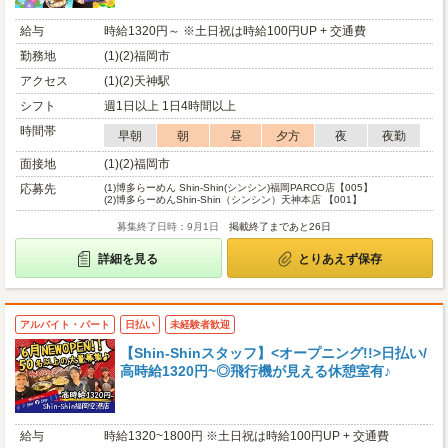
給与
時給1320円～ ※土日祝は時給100円UP + 交通費
勤務地
(1)(2)福岡市
アクセス
(1)(2)天神駅
シフト
週1日以上 1日4時間以上
時間帯
早朝
朝
昼
夕方
夜
夜勤
面接地
(1)(2)福岡市
応募先
(1)
博多らーめん Shin-Shin(シンシン)福岡PARCO店【005】
(2)
博多らーめんShin-Shin（シンシン）天神本店 【001】
募集終了日時：9月1日
掲載終了まであと26日
詳細を見る
とりあえず保存
アルバイト・パート
日払い
未経験者歓迎
【Shin-Shinスタッフ】<オープニング!!>日払い/
高時給1320円~◎飛行機が見える休憩室有♪
給与
時給1320~1800円 ※土日祝は時給100円UP + 交通費