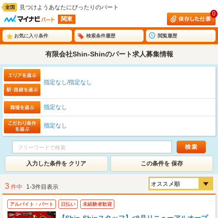
見つけようあなたにぴったりのパート
0
関東
お気に入り条件
検索条件履歴
閲覧履歴
有限会社Shin-Shinのパート求人募集情報
指定なし/指定なし
指定なし
指定なし
入力した条件を クリア
この条件を 保存
3
件中
1-3件目表示
アルバイト・パート
日払い
未経験者歓迎