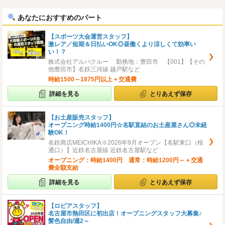
へ
へ
あなたにおすすめのパート
【スポーツ大会運営スタッフ】
激レア／短期＆日払いOK◎昼働くより涼しくて効率い
い！？
株式会社アルバクルー 勤務地：豊田市 【001】【その
他豊田市】名鉄三河線 越戸駅など
時給1500～1875円以上＋交通費
詳細を見る
とりあえず保存
【お土産販売スタッフ】
オープニング時給1400円☆名駅直結のお土産屋さん◎未経
験OK！
名鉄商店MEICHIKA※2026年9月オープン【名駅東口（桜
通口）】近鉄名古屋線 近鉄名古屋駅など
オープニング：時給1400円 通常：時給1200円～＋交通
費全額支給
詳細を見る
とりあえず保存
【ロピアスタッフ】
名古屋市熱田区に初出店！オープニングスタッフ大募集♪
髪色自由/週2～