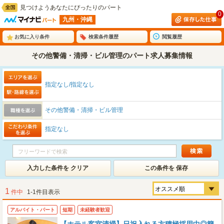
見つけようあなたにぴったりのパート
0
九州・沖縄
お気に入り条件
検索条件履歴
閲覧履歴
その他警備・清掃・ビル管理のパート求人募集情報
指定なし/指定なし
その他警備・清掃・ビル管理
指定なし
入力した条件を クリア
この条件を 保存
1
件中
1-1件目表示
アルバイト・パート
短期
未経験者歓迎