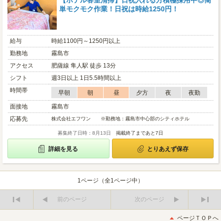
【ホテル客室清掃】日祝入れる方積極採用中◎簡
単モクモク作業！日祝は時給1250円！
給与
時給1100円～1250円以上
勤務地
霧島市
アクセス
肥薩線 隼人駅 徒歩 13分
シフト
週3日以上 1日5.5時間以上
時間帯
早朝
朝
昼
夕方
夜
夜勤
面接地
霧島市
応募先
株式会社エフワン ※勤務地：霧島市中心部のシティホテル
募集終了日時：8月13日
掲載終了まであと7日
詳細を見る
とりあえず保存
1ページ（全1ページ中）
前のページ
次のページ
最
最
初
後
ページＴＯＰへ