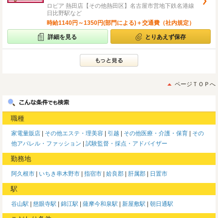
ロピア 熱田店【その他熱田区】名古屋市営地下鉄名港線
日比野駅など
時給1140円～1350円(部門による)＋交通費（社内規定）
詳細を見る
とりあえず保存
ページＴＯＰへ
職種
家電量販店
その他エステ・理美容
引越
その他医療・介護・保育
その
他アパレル・ファッション
試験監督・採点・アドバイザー
勤務地
阿久根市
いちき串木野市
指宿市
姶良郡
肝属郡
日置市
駅
谷山駅
慈眼寺駅
錦江駅
薩摩今和泉駅
新屋敷駅
朝日通駅