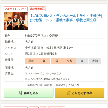
アルバイト・パート
未経験者歓迎
【ゴルフ場レストランのホール】学生～主婦(夫)
まで歓迎！シフト柔軟で家事・学校と両立◎
給与
時給1070円以上＋交通費
勤務地
大月市
アクセス
中央本線(東京－松本) 鳥沢駅 車 11分
シフト
週1日以上 1日3時間以上
時間帯
早朝
朝
昼
夕方
夜
夜勤
面接地
大月市
応募先
サンメンバーズカントリークラブ
※ こちらの求人はWEB応募のみとなります
募集終了日時：8月24日
掲載終了まであと16日
詳細を見る
とりあえず保存