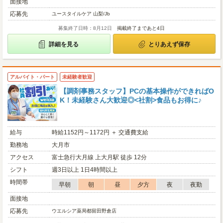
面接地
応募先
ユースタイルケア 山梨/Jb
募集終了日時：8月12日
掲載終了まであと4日
詳細を見る
とりあえず保存
アルバイト・パート
未経験者歓迎
【調剤事務スタッフ】PCの基本操作ができればO
K！未経験さん大歓迎◎<社割>食品もお得に♪
給与
時給1152円～1172円 ＋ 交通費支給
勤務地
大月市
アクセス
富士急行大月線 上大月駅 徒歩 12分
シフト
週3日以上 1日4時間以上
時間帯
早朝
朝
昼
夕方
夜
夜勤
面接地
応募先
ウエルシア薬局都留田野倉店