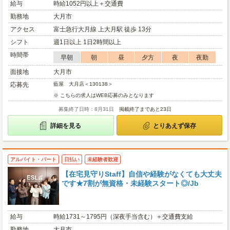
給与
時給1052円以上＋交通費
勤務地
大月市
アクセス
富士急行大月線 上大月駅 徒歩 13分
シフト
週1日以上 1日2時間以上
時間帯
早朝
朝
昼
夕方
夜
夜勤
面接地
大月市
応募先
藍屋 大月店＜130138＞
※ こちらの求人はWEB応募のみとなります
募集終了日時：8月31日
掲載終了まであと23日
詳細を見る
とりあえず保存
アルバイト・パート
日払い
未経験者歓迎
【在宅見守りStaff】自信や経験がなくても大丈夫
です★7割が無資格・未経験スタート◎/Jb
給与
時給1731～1795円（深夜手当含む）＋交通費支給
勤務地
大月市