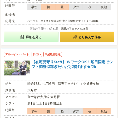
時間帯
早朝
朝
昼
夕方
夜
夜勤
面接地
応募先
ハーベストネクスト株式会社 大月市学校給食センター(3184)
募集終了日時：8月31日
掲載終了まであと23日
詳細を見る
とりあえず保存
アルバイト・パート
日払い
未経験者歓迎
【在宅見守りStaff】 WワークOK！曜日固定でシ
フト調整◎稼ぎたいだけ稼げます★/Jb
給与
時給1731～1795円（深夜手当含む）＋交通費支給
勤務地
大月市
アクセス
富士急行大月線 大月駅
シフト
週1日以上 1日8時間以上
時間帯
早朝
朝
昼
夕方
夜
夜勤