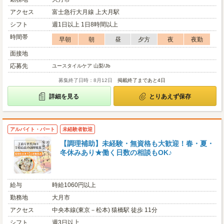
アクセス
富士急行大月線 上大月駅
シフト
週1日以上 1日8時間以上
時間帯
早朝
朝
昼
夕方
夜
夜勤
面接地
応募先
ユースタイルケア 山梨/Jb
募集終了日時：8月12日
掲載終了まであと4日
詳細を見る
とりあえず保存
アルバイト・パート
未経験者歓迎
【調理補助】未経験・無資格も大歓迎！春・夏・
冬休みあり★働く日数の相談もOK♪
給与
時給1060円以上
勤務地
大月市
アクセス
中央本線(東京－松本) 猿橋駅 徒歩 11分
シフト
週3日以上