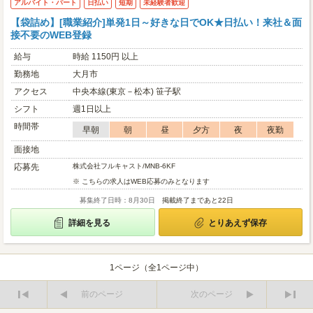
アルバイト・パート
日払い
短期
未経験者歓迎
【袋詰め】[職業紹介]単発1日～好きな日でOK★日払い！来社＆面
接不要のWEB登録
給与
時給 1150円 以上
勤務地
大月市
アクセス
中央本線(東京－松本) 笹子駅
シフト
週1日以上
時間帯
早朝
朝
昼
夕方
夜
夜勤
面接地
応募先
株式会社フルキャスト/MNB-6KF
※ こちらの求人はWEB応募のみとなります
募集終了日時：8月30日
掲載終了まであと22日
詳細を見る
とりあえず保存
1ページ（全1ページ中）
前のページ
次のページ
最
最