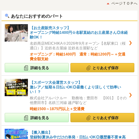
初
後
ページＴＯＰへ
へ
へ
あなたにおすすめのパート
【お土産販売スタッフ】
オープニング時給1400円☆名駅直結のお土産屋さん◎未経
験OK！
名鉄商店MEICHIKA※2026年9月オープン【名駅東口（桜
通口）】近鉄名古屋線 近鉄名古屋駅など
オープニング：時給1400円 通常：時給1200円～＋交通
費全額支給
詳細を見る
とりあえず保存
【スポーツ大会運営スタッフ】
激レア／短期＆日払いOK◎昼働くより涼しくて効率い
い！？
株式会社アルバクルー 勤務地：豊田市 【001】【その
他豊田市】名鉄三河線 越戸駅など
時給1500～1875円以上＋交通費
詳細を見る
とりあえず保存
【搬入搬出】
登録制/夏休み中だけの単発・日払いOK◎履歴書不要★高