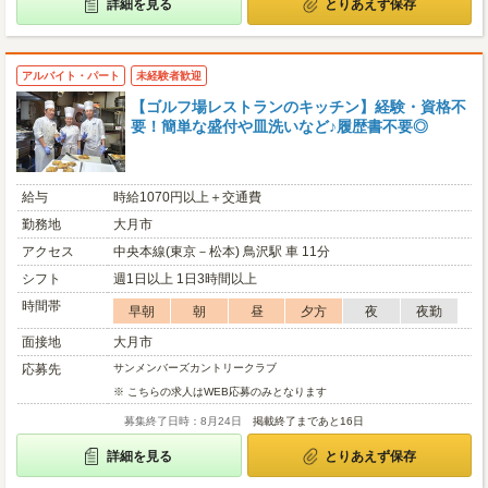
詳細を見る
とりあえず保存
アルバイト・パート
未経験者歓迎
【ゴルフ場レストランのキッチン】経験・資格不
要！簡単な盛付や皿洗いなど♪履歴書不要◎
給与
時給1070円以上＋交通費
勤務地
大月市
アクセス
中央本線(東京－松本) 鳥沢駅 車 11分
シフト
週1日以上 1日3時間以上
時間帯
早朝
朝
昼
夕方
夜
夜勤
面接地
大月市
応募先
サンメンバーズカントリークラブ
※ こちらの求人はWEB応募のみとなります
募集終了日時：8月24日
掲載終了まであと16日
詳細を見る
とりあえず保存