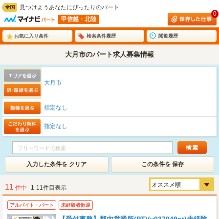
見つけようあなたにぴったりのパート
0
甲信越・北陸
お気に入り条件
検索条件履歴
閲覧履歴
大月市のパート求人募集情報
大月市
指定なし
指定なし
入力した条件を クリア
この条件を 保存
11
件中
1-11件目表示
アルバイト・パート
未経験者歓迎