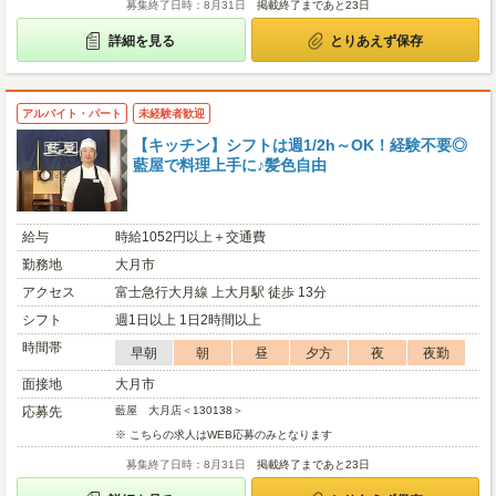
募集終了日時：8月31日
掲載終了まであと23日
詳細を見る
とりあえず保存
アルバイト・パート
未経験者歓迎
【キッチン】シフトは週1/2h～OK！経験不要◎
藍屋で料理上手に♪髪色自由
給与
時給1052円以上＋交通費
勤務地
大月市
アクセス
富士急行大月線 上大月駅 徒歩 13分
シフト
週1日以上 1日2時間以上
時間帯
早朝
朝
昼
夕方
夜
夜勤
面接地
大月市
応募先
藍屋 大月店＜130138＞
※ こちらの求人はWEB応募のみとなります
募集終了日時：8月31日
掲載終了まであと23日