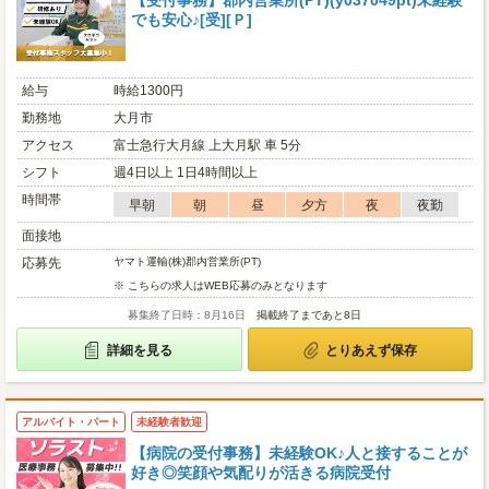
【受付事務】郡内営業所(PT)(y037049pt)未経験
でも安心♪[受][Ｐ]
給与
時給1300円
勤務地
大月市
アクセス
富士急行大月線 上大月駅 車 5分
シフト
週4日以上 1日4時間以上
時間帯
早朝
朝
昼
夕方
夜
夜勤
面接地
応募先
ヤマト運輸(株)郡内営業所(PT)
※ こちらの求人はWEB応募のみとなります
募集終了日時：8月16日
掲載終了まであと8日
詳細を見る
とりあえず保存
アルバイト・パート
未経験者歓迎
【病院の受付事務】未経験OK♪人と接することが
好き◎笑顔や気配りが活きる病院受付