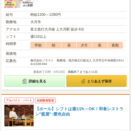
給与
時給1200～1280円
勤務地
大月市
アクセス
富士急行大月線 上大月駅 徒歩 6分
シフト
週1日以上
時間帯
早朝
朝
昼
夕方
夜
夜勤
面接地
応募先
株式会社ソラスト 勤務地：地方独立行政法人 大月市立中央病院/1911
411039-004
募集終了日時：8月19日
掲載終了まであと11日
詳細を見る
とりあえず保存
アルバイト・パート
未経験者歓迎
【ホール】シフトは週1/2h～OK！和食レストラ
ン"藍屋"♪髪色自由