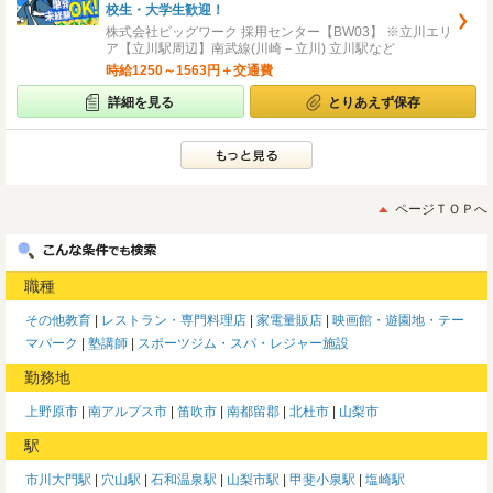
校生・大学生歓迎！
株式会社ビッグワーク 採用センター【BW03】 ※立川エリ
ア【立川駅周辺】南武線(川崎－立川) 立川駅など
時給1250～1563円＋交通費
詳細を見る
とりあえず保存
ページＴＯＰへ
職種
その他教育
レストラン・専門料理店
家電量販店
映画館・遊園地・テー
マパーク
塾講師
スポーツジム・スパ・レジャー施設
勤務地
上野原市
南アルプス市
笛吹市
南都留郡
北杜市
山梨市
駅
市川大門駅
穴山駅
石和温泉駅
山梨市駅
甲斐小泉駅
塩崎駅