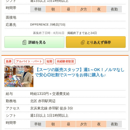
シフト
週1日以上 1日1時間以上
時間帯
早朝
朝
昼
夕方
夜
夜勤
面接地
応募先
DIFFERENCE 川崎店[733]
募集終了日時：8月31日
掲載終了まであと24日
詳細を見る
とりあえず保存
急募
アルバイト・パート
短期
未経験者歓迎
【スーツの販売スタッフ】週1～OK！ノルマなし
で安心◎社割でスーツをお得に購入も♪
給与
時給1310円＋交通費支給
勤務地
北区 赤羽駅周辺
アクセス
京浜東北線 赤羽駅 徒歩 3分
シフト
週1日以上 1日1時間以上
時間帯
早朝
朝
昼
夕方
夜
夜勤