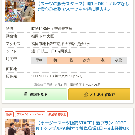
【スーツの販売スタッフ】週1～OK！ノルマなし
で安心◎社割でスーツをお得に購入も♪
給与
時給1185円＋交通費支給
勤務地
福岡市 中央区
アクセス
福岡市地下鉄空港線 天神駅 徒歩 3分
シフト
週1日以上 1日1時間以上
時間帯
早朝
朝
昼
夕方
夜
夜勤
面接地
応募先
SUIT SELECT 天神フタタビル[1527]
募集終了日時：8月31日
掲載終了まであと24日
詳細を見る
とりあえず保存
急募
アルバイト・パート
未経験者歓迎
【オーダースーツ販売STAFF】新ブランドOPE
N！シンプル×AI採寸で簡単◎週1日～&未経験OK