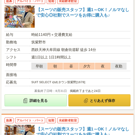
急募
アルバイト・パート
短期
未経験者歓迎
【スーツの販売スタッフ】週1～OK！ノルマなし
で安心◎社割でスーツをお得に購入も♪
給与
時給1140円＋交通費支給
勤務地
筑紫野市
アクセス
西鉄天神大牟田線 朝倉街道駅 徒歩 14分
シフト
週1日以上 1日1時間以上
時間帯
早朝
朝
昼
夕方
夜
夜勤
面接地
応募先
SUIT SELECT ゆめタウン筑紫野[1678]
募集終了日時：8月31日
掲載終了まであと24日
詳細を見る
とりあえず保存
急募
アルバイト・パート
短期
未経験者歓迎
【スーツの販売スタッフ】週1～OK！ノルマなし
で安心◎社割でスーツをお得に購入も♪