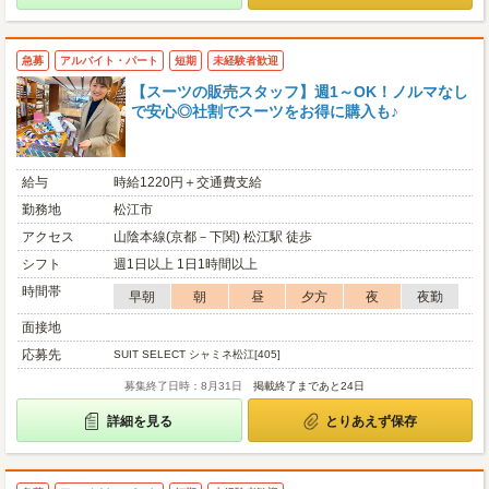
急募
アルバイト・パート
短期
未経験者歓迎
【スーツの販売スタッフ】週1～OK！ノルマなし
で安心◎社割でスーツをお得に購入も♪
給与
時給1220円＋交通費支給
勤務地
松江市
アクセス
山陰本線(京都－下関) 松江駅 徒歩
シフト
週1日以上 1日1時間以上
時間帯
早朝
朝
昼
夕方
夜
夜勤
面接地
応募先
SUIT SELECT シャミネ松江[405]
募集終了日時：8月31日
掲載終了まであと24日
詳細を見る
とりあえず保存