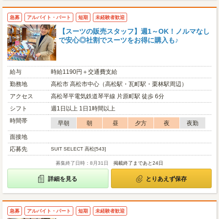
急募
アルバイト・パート
短期
未経験者歓迎
【スーツの販売スタッフ】週1～OK！ノルマなし
で安心◎社割でスーツをお得に購入も♪
給与
時給1190円＋交通費支給
勤務地
高松市 高松市中心（高松駅・瓦町駅・栗林駅周辺）
アクセス
高松琴平電気鉄道琴平線 片原町駅 徒歩 6分
シフト
週1日以上 1日1時間以上
時間帯
早朝
朝
昼
夕方
夜
夜勤
面接地
応募先
SUIT SELECT 高松[543]
募集終了日時：8月31日
掲載終了まであと24日
詳細を見る
とりあえず保存
急募
アルバイト・パート
短期
未経験者歓迎