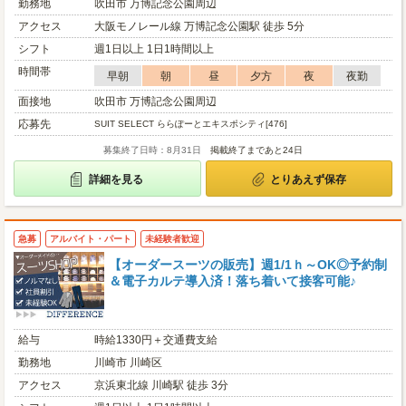
勤務地
吹田市 万博記念公園周辺
アクセス
大阪モノレール線 万博記念公園駅 徒歩 5分
シフト
週1日以上 1日1時間以上
時間帯
早朝
朝
昼
夕方
夜
夜勤
面接地
吹田市 万博記念公園周辺
応募先
SUIT SELECT ららぽーとエキスポシティ[476]
募集終了日時：8月31日
掲載終了まであと24日
詳細を見る
とりあえず保存
急募
アルバイト・パート
未経験者歓迎
【オーダースーツの販売】週1/1ｈ～OK◎予約制
＆電子カルテ導入済！落ち着いて接客可能♪
給与
時給1330円＋交通費支給
勤務地
川崎市 川崎区
アクセス
京浜東北線 川崎駅 徒歩 3分