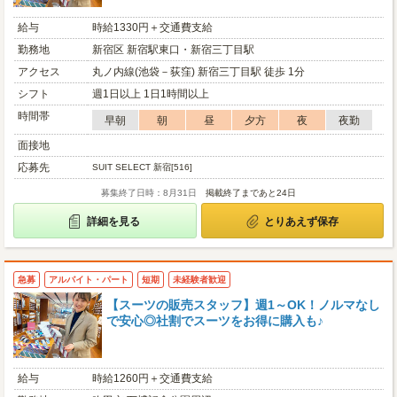
給与
時給1330円＋交通費支給
勤務地
新宿区 新宿駅東口・新宿三丁目駅
アクセス
丸ノ内線(池袋－荻窪) 新宿三丁目駅 徒歩 1分
シフト
週1日以上 1日1時間以上
時間帯
早朝
朝
昼
夕方
夜
夜勤
面接地
応募先
SUIT SELECT 新宿[516]
募集終了日時：8月31日
掲載終了まであと24日
詳細を見る
とりあえず保存
急募
アルバイト・パート
短期
未経験者歓迎
【スーツの販売スタッフ】週1～OK！ノルマなし
で安心◎社割でスーツをお得に購入も♪
給与
時給1260円＋交通費支給