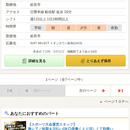
勤務地
姶良市
アクセス
日豊本線 帖佐駅 徒歩 16分
シフト
週1日以上 1日1時間以上
時間帯
早朝
朝
昼
夕方
夜
夜勤
面接地
姶良市
応募先
SUIT SELECT イオンタウン姶良[1415]
募集終了日時：8月31日
掲載終了まであと24日
詳細を見る
とりあえず保存
1ページ（全7ページ中）
前のページ
次のページ
最
最
初
後
ページＴＯＰへ
へ
へ
あなたにおすすめのパート
【スポーツ大会運営スタッフ】
激レア／短期＆日払いOK◎昼働くより涼しくて効率い