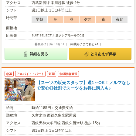
アクセス
西武新宿線 本川越駅 徒歩 4分
シフト
週1日以上 1日1時間以上
時間帯
早朝
朝
昼
夕方
夜
夜勤
面接地
応募先
SUIT SELECT 川越クレアモール[601]
募集終了日時：8月31日
掲載終了まであと24日
詳細を見る
とりあえず保存
急募
アルバイト・パート
短期
未経験者歓迎
【スーツの販売スタッフ】週1～OK！ノルマなし
で安心◎社割でスーツをお得に購入も♪
給与
時給1185円＋交通費支給
勤務地
久留米市 西鉄久留米駅周辺
アクセス
西鉄天神大牟田線 西鉄久留米駅 徒歩 15分
シフト
週1日以上 1日1時間以上