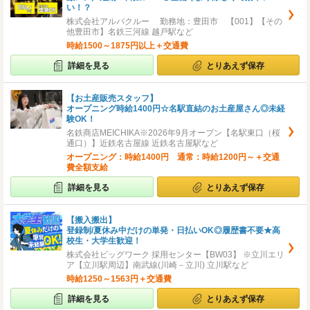
い！？
株式会社アルバクルー 勤務地：豊田市 【001】【その
他豊田市】名鉄三河線 越戸駅など
時給1500～1875円以上＋交通費
詳細を見る
とりあえず保存
【お土産販売スタッフ】
オープニング時給1400円☆名駅直結のお土産屋さん◎未経
験OK！
名鉄商店MEICHIKA※2026年9月オープン【名駅東口（桜
通口）】近鉄名古屋線 近鉄名古屋駅など
オープニング：時給1400円 通常：時給1200円～＋交通
費全額支給
詳細を見る
とりあえず保存
【搬入搬出】
登録制/夏休み中だけの単発・日払いOK◎履歴書不要★高
校生・大学生歓迎！
株式会社ビッグワーク 採用センター【BW03】 ※立川エリ
ア【立川駅周辺】南武線(川崎－立川) 立川駅など
時給1250～1563円＋交通費
詳細を見る
とりあえず保存