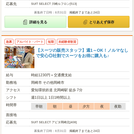
応募先
SUIT SELECT 川崎ルフロン[513]
募集終了日時：8月31日
掲載終了まであと24日
詳細を見る
とりあえず保存
急募
アルバイト・パート
短期
未経験者歓迎
【スーツの販売スタッフ】週1～OK！ノルマなし
で安心◎社割でスーツをお得に購入も♪
給与
時給1230円＋交通費支給
勤務地
岡崎市 その他岡崎市
アクセス
愛知環状鉄道 北岡崎駅 徒歩 7分
シフト
週1日以上 1日1時間以上
時間帯
早朝
朝
昼
夕方
夜
夜勤
面接地
応募先
SUIT SELECT アピタ岡崎北[408]
募集終了日時：8月31日
掲載終了まであと24日