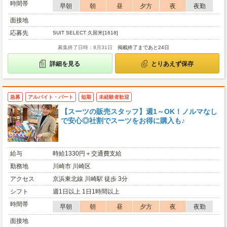
時間帯
早朝
朝
昼
夕方
夜
夜勤
面接地
応募先
SUIT SELECT 久留米[1618]
募集終了日時：8月31日
掲載終了まであと24日
詳細を見る
とりあえず保存
急募
アルバイト・パート
短期
未経験者歓迎
【スーツの販売スタッフ】週1～OK！ノルマなし
で安心◎社割でスーツをお得に購入も♪
給与
時給1330円＋交通費支給
勤務地
川崎市 川崎区
アクセス
京浜東北線 川崎駅 徒歩 3分
シフト
週1日以上 1日1時間以上
時間帯
早朝
朝
昼
夕方
夜
夜勤
面接地