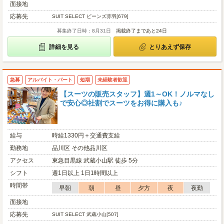
面接地
応募先
SUIT SELECT ビーンズ赤羽[679]
募集終了日時：8月31日
掲載終了まであと24日
詳細を見る
とりあえず保存
急募
アルバイト・パート
短期
未経験者歓迎
【スーツの販売スタッフ】週1～OK！ノルマなし
で安心◎社割でスーツをお得に購入も♪
給与
時給1330円＋交通費支給
勤務地
品川区 その他品川区
アクセス
東急目黒線 武蔵小山駅 徒歩 5分
シフト
週1日以上 1日1時間以上
時間帯
早朝
朝
昼
夕方
夜
夜勤
面接地
応募先
SUIT SELECT 武蔵小山[507]