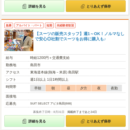
詳細を見る
とりあえず保存
急募
アルバイト・パート
短期
未経験者歓迎
【スーツの販売スタッフ】週1～OK！ノルマなし
で安心◎社割でスーツをお得に購入も♪
給与
時給1200円＋交通費支給
勤務地
島田市
アクセス
東海道本線(熱海－米原) 島田駅
シフト
週1日以上 1日1時間以上
時間帯
早朝
朝
昼
夕方
夜
夜勤
面接地
応募先
SUIT SELECT アピタ島田[688]
募集終了日時：8月31日
掲載終了まであと24日
詳細を見る
とりあえず保存