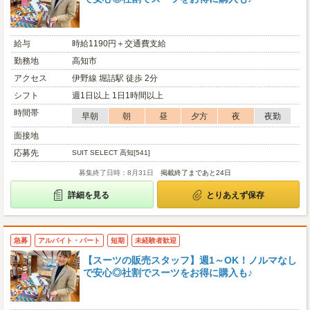
給与
時給1190円＋交通費支給
勤務地
高知市
アクセス
伊野線 堀詰駅 徒歩 2分
シフト
週1日以上 1日1時間以上
時間帯
早朝
朝
昼
夕方
夜
夜勤
面接地
応募先
SUIT SELECT 高知[541]
募集終了日時：8月31日
掲載終了まであと24日
詳細を見る
とりあえず保存
急募
アルバイト・パート
短期
未経験者歓迎
【スーツの販売スタッフ】週1～OK！ノルマなし
で安心◎社割でスーツをお得に購入も♪