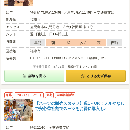
給与
特別給与:時給1340円／通常:時給1140円＋交通費支給
勤務地
福津市
アクセス
鹿児島本線(門司港－八代) 福間駅 車 7分
シフト
週1日以上 1日1時間以上
時間帯
早朝
朝
昼
夕方
夜
夜勤
面接地
福津市
応募先
FUTURE SUIT TECHNOLOGY イオンモール福津店[5723]
募集終了日時：8月31日
掲載終了まであと24日
詳細を見る
とりあえず保存
急募
アルバイト・パート
短期
未経験者歓迎
【スーツの販売スタッフ】週1～OK！ノルマなし
で安心◎社割でスーツをお得に購入も♪
給与
時給1140円＋交通費支給