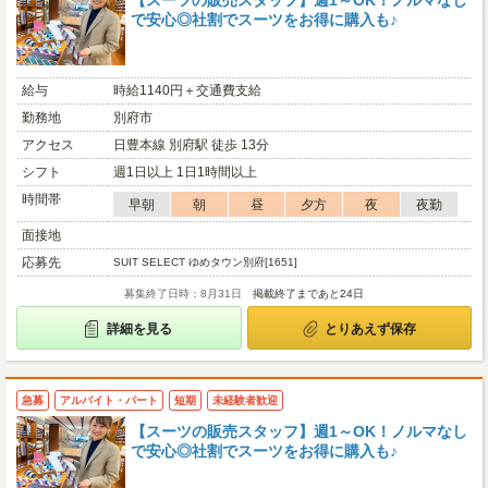
【スーツの販売スタッフ】週1～OK！ノルマなし
で安心◎社割でスーツをお得に購入も♪
給与
時給1140円＋交通費支給
勤務地
別府市
アクセス
日豊本線 別府駅 徒歩 13分
シフト
週1日以上 1日1時間以上
時間帯
早朝
朝
昼
夕方
夜
夜勤
面接地
応募先
SUIT SELECT ゆめタウン別府[1651]
募集終了日時：8月31日
掲載終了まであと24日
詳細を見る
とりあえず保存
急募
アルバイト・パート
短期
未経験者歓迎
【スーツの販売スタッフ】週1～OK！ノルマなし
で安心◎社割でスーツをお得に購入も♪