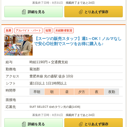
募集終了日時：8月31日
掲載終了まであと24日
詳細を見る
とりあえず保存
急募
アルバイト・パート
短期
未経験者歓迎
【スーツの販売スタッフ】週1～OK！ノルマなし
で安心◎社割でスーツをお得に購入も♪
給与
時給1190円＋交通費支給
勤務地
菊池郡
アクセス
豊肥本線 光の森駅 徒歩 10分
シフト
週1日以上 1日1時間以上
時間帯
早朝
朝
昼
夕方
夜
夜勤
面接地
応募先
SUIT SELECT ゆめタウン光の森[1436]
募集終了日時：8月31日
掲載終了まであと24日
詳細を見る
とりあえず保存