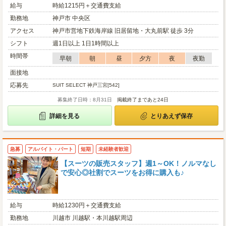
給与
時給1215円＋交通費支給
勤務地
神戸市 中央区
アクセス
神戸市営地下鉄海岸線 旧居留地・大丸前駅 徒歩 3分
シフト
週1日以上 1日1時間以上
時間帯
早朝
朝
昼
夕方
夜
夜勤
面接地
応募先
SUIT SELECT 神戸三宮[542]
募集終了日時：8月31日
掲載終了まであと24日
詳細を見る
とりあえず保存
急募
アルバイト・パート
短期
未経験者歓迎
【スーツの販売スタッフ】週1～OK！ノルマなし
で安心◎社割でスーツをお得に購入も♪
給与
時給1230円＋交通費支給
勤務地
川越市 川越駅・本川越駅周辺