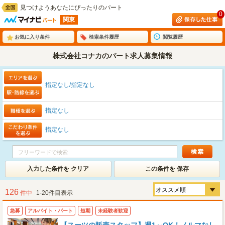
見つけようあなたにぴったりのパート
0
関東
お気に入り条件
検索条件履歴
閲覧履歴
株式会社コナカのパート求人募集情報
指定なし/指定なし
指定なし
指定なし
入力した条件を クリア
この条件を 保存
126
件中
1-20件目表示
急募
アルバイト・パート
短期
未経験者歓迎