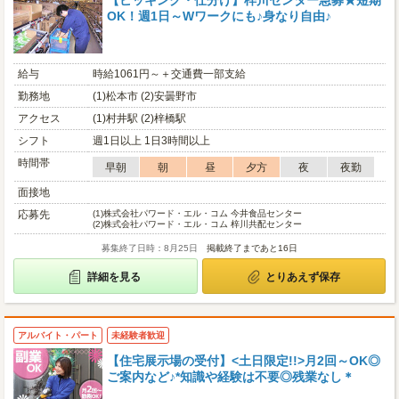
【ピッキング・仕分け】梓川センター急募★短期
OK！週1日～Wワークにも♪身なり自由♪
給与
時給1061円～＋交通費一部支給
勤務地
(1)松本市 (2)安曇野市
アクセス
(1)村井駅 (2)梓橋駅
シフト
週1日以上 1日3時間以上
時間帯
早朝
朝
昼
夕方
夜
夜勤
面接地
応募先
(1)
株式会社パワード・エル・コム 今井食品センター
(2)
株式会社パワード・エル・コム 梓川共配センター
募集終了日時：8月25日
掲載終了まであと16日
詳細を見る
とりあえず保存
アルバイト・パート
未経験者歓迎
【住宅展示場の受付】<土日限定!!>月2回～OK◎
ご案内など♪*知識や経験は不要◎残業なし＊