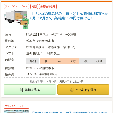
アルバイト・パート
短期
未経験者歓迎
【リンゴの積み込み・荷上げ】≪週4日/8時間~≫
8月~12月まで♪高時給1170円で稼げる!
給与
時給1231円以上 +諸手当 +交通費
勤務地
松本市 その他松本市
アクセス
松本電気鉄道上高地線 波田駅 車 5分
シフト
週4日以上 1日8時間以上
時間帯
早朝
朝
昼
夕方
夜
夜勤
面接地
松本市 その他松本市
応募先
JAあづみ 果実南部選果所
募集終了日時：8月13日
掲載終了まであと4日
詳細を見る
とりあえず保存
アルバイト・パート