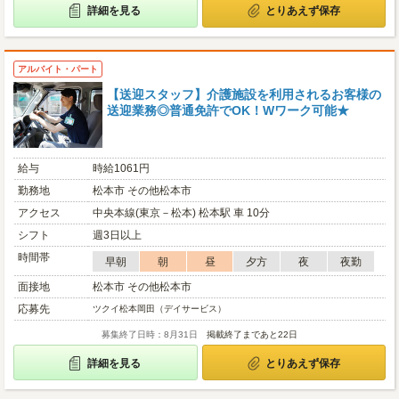
詳細を見る
とりあえず保存
アルバイト・パート
【送迎スタッフ】介護施設を利用されるお客様の
送迎業務◎普通免許でOK！Wワーク可能★
給与
時給1061円
勤務地
松本市 その他松本市
アクセス
中央本線(東京－松本) 松本駅 車 10分
シフト
週3日以上
時間帯
早朝
朝
昼
夕方
夜
夜勤
面接地
松本市 その他松本市
応募先
ツクイ松本岡田（デイサービス）
募集終了日時：8月31日
掲載終了まであと22日
詳細を見る
とりあえず保存