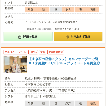
シフト
週1日以上
時間帯
早朝
朝
昼
夕方
夜
夜勤
面接地
応募先
ソーシャルインクルーホーム松本筑摩/53330902
募集終了日時：8月31日
掲載終了まであと22日
詳細を見る
とりあえず保存
アルバイト・パート
日払い
短期
未経験者歓迎
【すき家の店舗スタッフ】セルフオーダーで簡
単！未経験OK★1日/2h～プライベートも両立◎
給与
時給1438円～(深夜手当込) ※交通費支給
勤務地
松本市 その他松本市
アクセス
大糸線(松本－南小谷) 一日市場駅 車 6分
シフト
週2日以上 1日2時間以上
時間帯
早朝
朝
昼
夕方
夜
夜勤