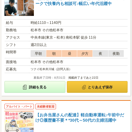
ークで扶養内も相談可♪幅広い年代活躍中
給与
時給1110～1140円
勤務地
松本市 その他松本市
アクセス
中央本線(東京－松本) 南松本駅 徒歩 11分
シフト
週2日以上
時間帯
早朝
朝
昼
夕方
夜
夜勤
面接地
松本市 その他松本市
応募先
ツクイ松本井川城（訪問入浴）
募集終了日時：8月31日
掲載終了まであと22日
詳細を見る
とりあえず保存
アルバイト・パート
未経験者歓迎
【お弁当屋さんの配達】軽自動車運転♪午前中だ
け◎履歴書不要＊*30代～50代の主婦活躍中