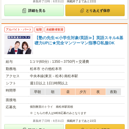
募集終了日時：8月31日
掲載終了まであと22日
詳細を見る
とりあえず保存
アルバイト・パート
短期
未経験者歓迎
【塾の先生≪小学生対象/英語≫】英語スキル&基
礎力UPに★完全マンツーマン指導◎私服OK
給与
1コマ(60分)：1350～3750円＋交通費
勤務地
松本市 その他松本市
アクセス
中央本線(東京－松本) 南松本駅
シフト
週1日以上 1日1時間以上
時間帯
早朝
朝
昼
夕方
夜
夜勤
面接地
応募先
個別教室のトライ 南松本駅前校
※ こちらの求人はWEB応募のみとなります
募集終了日時：8月31日
掲載終了まであと22日