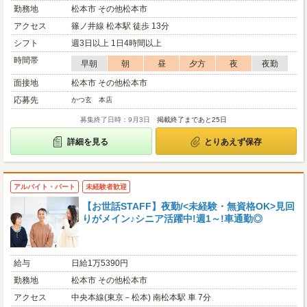
勤務地
松本市 その他松本市
アクセス
篠ノ井線 松本駅 徒歩 13分
シフト
週3日以上 1日4時間以上
時間帯
早朝
朝
昼
夕方
夜
夜勤
面接地
松本市 その他松本市
応募先
かつ玄 本店
募集終了日時：9月3日
掲載終了まであと25日
詳細を見る
とりあえず保存
アルバイト・パート
未経験者歓迎
【お世話STAFF】夜勤/<未経験・無資格OK>見回
りがメイン♪シニア活躍中!週1～!車通勤◎
給与
日給1万5390円
勤務地
松本市 その他松本市
アクセス
中央本線(東京－松本) 南松本駅 車 7分