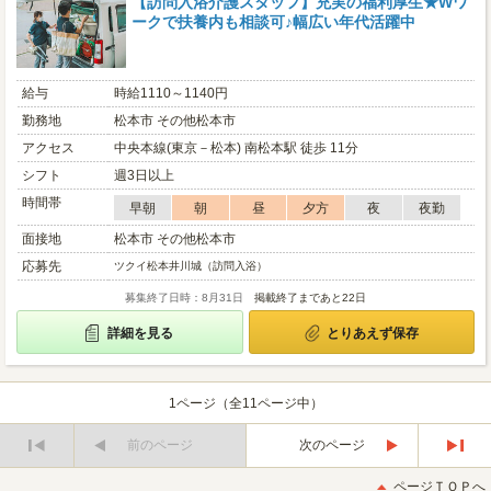
【訪問入浴介護スタッフ】充実の福利厚生★Wワ
ークで扶養内も相談可♪幅広い年代活躍中
給与
時給1110～1140円
勤務地
松本市 その他松本市
アクセス
中央本線(東京－松本) 南松本駅 徒歩 11分
シフト
週3日以上
時間帯
早朝
朝
昼
夕方
夜
夜勤
面接地
松本市 その他松本市
応募先
ツクイ松本井川城（訪問入浴）
募集終了日時：8月31日
掲載終了まであと22日
詳細を見る
とりあえず保存
1ページ（全11ページ中）
前のページ
次のページ
最
最
初
後
ページＴＯＰへ