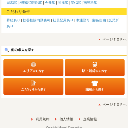
田沢駅
柳原駅(長野県)
今井駅
岡谷駅
屋代駅
南豊科駅
こだわり条件
昇給あり
扶養控除内勤務可
社員登用あり
車通勤可
髪色自由
託児所
あり
ページＴＯＰへ
エリア
駅・路線
から探す
から探す
こだわり
職種
から探す
から探す
ページＴＯＰへ
利用規約
個人情報
企業情報
Copyright Mynavi Corporation