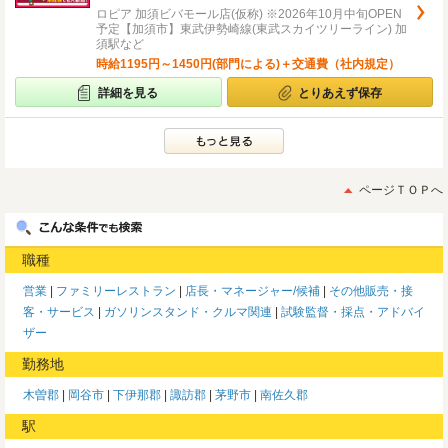
ロピア 加須ビバモール店(仮称) ※2026年10月中旬OPEN
予定【加須市】東武伊勢崎線(東武スカイツリーライン) 加
須駅など
時給1195円～1450円(部門による)＋交通費（社内規定）
詳細を見る
とりあえず保存
ページＴＯＰへ
職種
営業
ファミリーレストラン
店長・マネージャー/候補
その他販売・接
客・サービス
ガソリンスタンド・クルマ関連
試験監督・採点・アドバイ
ザー
勤務地
木曽郡
岡谷市
下伊那郡
諏訪郡
茅野市
南佐久郡
駅