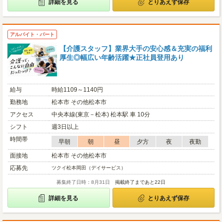
詳細を見る
とりあえず保存
アルバイト・パート
【介護スタッフ】業界大手の安心感＆充実の福利
厚生◎幅広い年齢活躍★正社員登用あり
給与
時給1109～1140円
勤務地
松本市 その他松本市
アクセス
中央本線(東京－松本) 松本駅 車 10分
シフト
週3日以上
時間帯
早朝
朝
昼
夕方
夜
夜勤
面接地
松本市 その他松本市
応募先
ツクイ松本岡田（デイサービス）
募集終了日時：8月31日
掲載終了まであと22日
詳細を見る
とりあえず保存