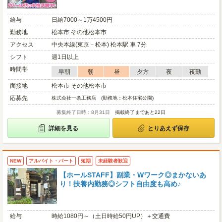
給与
日給7000～1万4500円
勤務地
松本市 その他松本市
アクセス
中央本線(東京－松本) 松本駅 車 7分
シフト
週1日以上
時間帯
早朝
朝
昼
夕方
夜
夜勤
面接地
松本市 その他松本市
応募先
株式会社一条工務店 (勤務地：松本住宅公園)
募集終了日時：8月31日
掲載終了まであと22日
詳細を見る
とりあえず保存
NEW
アルバイト・パート
短期
未経験者歓迎
【ホールSTAFF】副業・Wワーク◎まかないあ
り！扶養内勤務◎シフト自由度も高め♪
給与
時給1080円～（土日時給50円UP）＋交通費