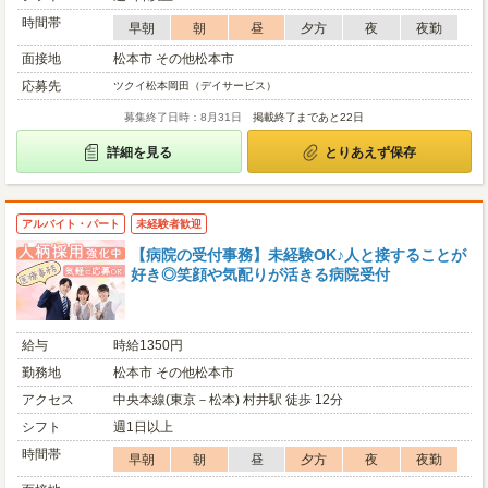
時間帯
早朝
朝
昼
夕方
夜
夜勤
面接地
松本市 その他松本市
応募先
ツクイ松本岡田（デイサービス）
募集終了日時：8月31日
掲載終了まであと22日
詳細を見る
とりあえず保存
アルバイト・パート
未経験者歓迎
【病院の受付事務】未経験OK♪人と接することが
好き◎笑顔や気配りが活きる病院受付
給与
時給1350円
勤務地
松本市 その他松本市
アクセス
中央本線(東京－松本) 村井駅 徒歩 12分
シフト
週1日以上
時間帯
早朝
朝
昼
夕方
夜
夜勤