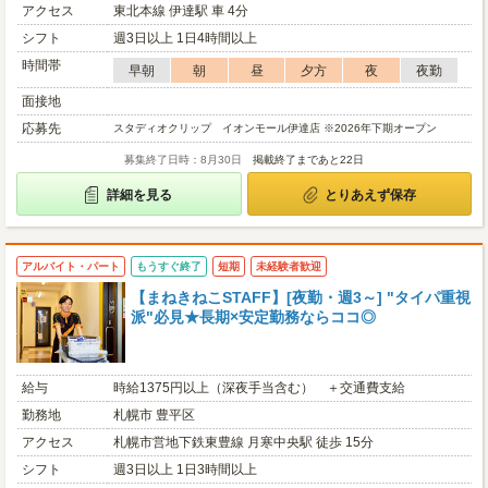
アクセス
東北本線 伊達駅 車 4分
シフト
週3日以上 1日4時間以上
時間帯
早朝
朝
昼
夕方
夜
夜勤
面接地
応募先
スタディオクリップ イオンモール伊達店 ※2026年下期オープン
募集終了日時：8月30日
掲載終了まであと22日
詳細を見る
とりあえず保存
アルバイト・パート
もうすぐ終了
短期
未経験者歓迎
【まねきねこSTAFF】[夜勤・週3～] "タイパ重視
派"必見★長期×安定勤務ならココ◎
給与
時給1375円以上（深夜手当含む） ＋交通費支給
勤務地
札幌市 豊平区
アクセス
札幌市営地下鉄東豊線 月寒中央駅 徒歩 15分
シフト
週3日以上 1日3時間以上