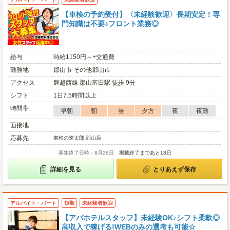
【車検の予約受付】〈未経験歓迎〉長期安定！専
門知識は不要♪フロント業務◎
給与
時給1150円～+交通費
勤務地
郡山市 その他郡山市
アクセス
磐越西線 郡山富田駅 徒歩 9分
シフト
1日7.5時間以上
時間帯
早朝
朝
昼
夕方
夜
夜勤
面接地
応募先
車検の速太郎 郡山店
募集終了日時：8月26日
掲載終了まであと18日
詳細を見る
とりあえず保存
アルバイト・パート
短期
未経験者歓迎
【アパホテルスタッフ】未経験OK♪シフト柔軟◎
高収入で稼げる!WEBのみの選考も可能☆