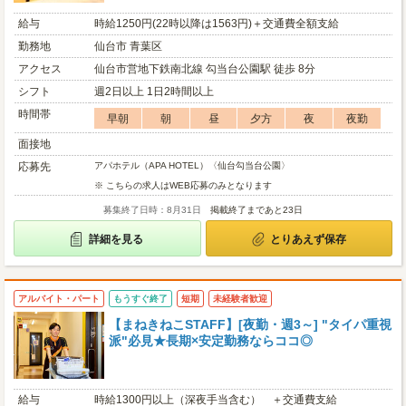
給与
時給1250円(22時以降は1563円)＋交通費全額支給
勤務地
仙台市 青葉区
アクセス
仙台市営地下鉄南北線 勾当台公園駅 徒歩 8分
シフト
週2日以上 1日2時間以上
時間帯
早朝
朝
昼
夕方
夜
夜勤
面接地
応募先
アパホテル（APA HOTEL）〈仙台勾当台公園〉
※ こちらの求人はWEB応募のみとなります
募集終了日時：8月31日
掲載終了まであと23日
詳細を見る
とりあえず保存
アルバイト・パート
もうすぐ終了
短期
未経験者歓迎
【まねきねこSTAFF】[夜勤・週3～] "タイパ重視
派"必見★長期×安定勤務ならココ◎
給与
時給1300円以上（深夜手当含む） ＋交通費支給