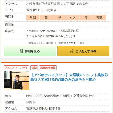
アクセス
札幌市営地下鉄東西線 西１１丁目駅 徒歩 3分
シフト
週2日以上 1日2時間以上
時間帯
早朝
朝
昼
夕方
夜
夜勤
面接地
応募先
アパホテル（APA HOTEL）〈札幌大通駅前西〉
※ こちらの求人はWEB応募のみとなります
募集終了日時：8月31日
掲載終了まであと23日
詳細を見る
とりあえず保存
アルバイト・パート
短期
未経験者歓迎
【アパホテルスタッフ】未経験OK♪シフト柔軟◎
高収入で稼げる!WEBのみの選考も可能☆
給与
時給1100円(22時以降は1375円)＋交通費全額支給
勤務地
鶴岡市
アクセス
羽越本線 鶴岡駅 徒歩 1分