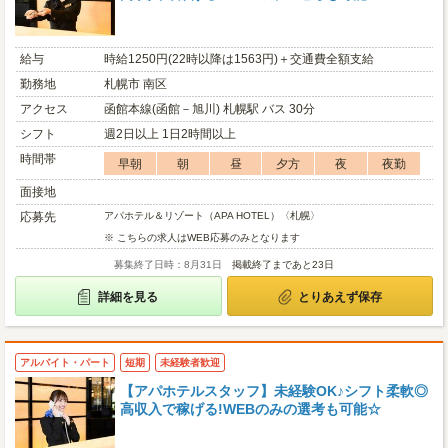
給与
時給1250円(22時以降は1563円)＋交通費全額支給
勤務地
札幌市 南区
アクセス
函館本線(函館－旭川) 札幌駅 バス 30分
シフト
週2日以上 1日2時間以上
時間帯
早朝
朝
昼
夕方
夜
夜勤
面接地
応募先
アパホテル＆リゾート（APA HOTEL）〈札幌〉
※ こちらの求人はWEB応募のみとなります
募集終了日時：8月31日
掲載終了まであと23日
詳細を見る
とりあえず保存
アルバイト・パート
短期
未経験者歓迎
【アパホテルスタッフ】未経験OK♪シフト柔軟◎
高収入で稼げる!WEBのみの選考も可能☆