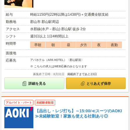
給与
時給1150円(22時以降は1438円)＋交通費全額支給
勤務地
郡山市 郡山駅周辺
アクセス
水郡線(水戸－郡山) 郡山駅 徒歩 2分
シフト
週3日以上 1日4時間以上
時間帯
早朝
朝
昼
夕方
夜
夜勤
面接地
応募先
アパホテル（APA HOTEL）〈郡山駅前〉
※ こちらの求人はWEB応募のみとなります
募集終了日時：8月31日
掲載終了まであと23日
詳細を見る
とりあえず保存
アルバイト・パート
未経験者歓迎
【品出し・レジ打ち】～15:00/≪スーツのAOKI
≫未経験歓迎！家族も使える社割あり◎