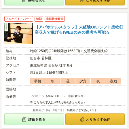
詳細を見る
とりあえず保存
アルバイト・パート
短期
未経験者歓迎
【アパホテルスタッフ】未経験OK♪シフト柔軟◎
高収入で稼げる!WEBのみの選考も可能☆
給与
時給1250円(22時以降は1563円)＋交通費全額支給
勤務地
仙台市 若林区
アクセス
東北新幹線 仙台駅 徒歩 8分
シフト
週2日以上 1日4時間以上
時間帯
早朝
朝
昼
夕方
夜
夜勤
面接地
応募先
アパホテル（APA HOTEL）〈仙台駅五橋〉
※ こちらの求人はWEB応募のみとなります
募集終了日時：8月31日
掲載終了まであと23日
詳細を見る
とりあえず保存