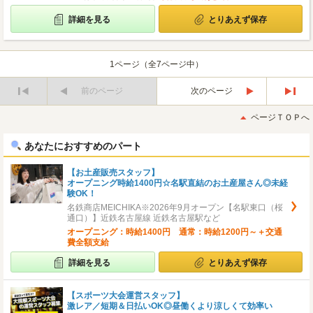
詳細を見る
とりあえず保存
1ページ（全7ページ中）
前のページ
次のページ
最
最
初
後
ページＴＯＰへ
へ
へ
あなたにおすすめのパート
【お土産販売スタッフ】
オープニング時給1400円☆名駅直結のお土産屋さん◎未経
験OK！
名鉄商店MEICHIKA※2026年9月オープン【名駅東口（桜
通口）】近鉄名古屋線 近鉄名古屋駅など
オープニング：時給1400円 通常：時給1200円～＋交通
費全額支給
詳細を見る
とりあえず保存
【スポーツ大会運営スタッフ】
激レア／短期＆日払いOK◎昼働くより涼しくて効率い