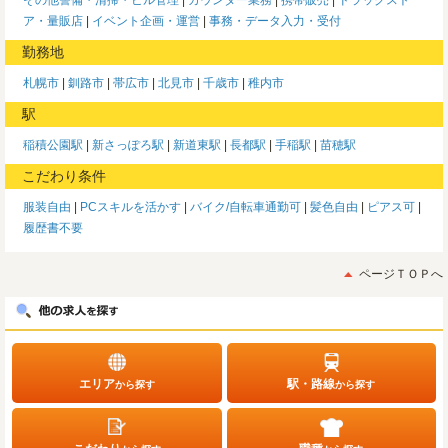
ア・量販店
イベント企画・運営
事務・データ入力・受付
勤務地
札幌市
釧路市
帯広市
北見市
千歳市
稚内市
駅
稲積公園駅
新さっぽろ駅
新道東駅
長都駅
手稲駅
苗穂駅
こだわり条件
服装自由
PCスキルを活かす
バイク/自転車通勤可
髪色自由
ピアス可
履歴書不要
ページＴＯＰへ
エリア
駅・路線
から探す
から探す