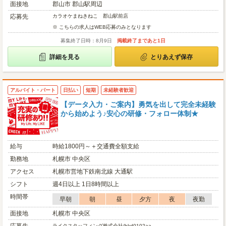
面接地
郡山市 郡山駅周辺
応募先
カラオケまねきねこ 郡山駅前店
※ こちらの求人はWEB応募のみとなります
募集終了日時：8月9日
掲載終了まであと1日
詳細を見る
とりあえず保存
アルバイト・パート
日払い
短期
未経験者歓迎
【データ入力・ご案内】勇気を出して完全未経験
から始めよう♪安心の研修・フォロー体制★
給与
時給1800円～＋交通費全額支給
勤務地
札幌市 中央区
アクセス
札幌市営地下鉄南北線 大通駅
シフト
週4日以上 1日8時間以上
時間帯
早朝
朝
昼
夕方
夜
夜勤
面接地
札幌市 中央区
ライクスタッフィング株式会社/hkd0102aa