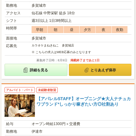
勤務地
多賀城市
アクセス
仙石線 中野栄駅 徒歩 18分
シフト
週3日以上 1日3時間以上
時間帯
早朝
朝
昼
夕方
夜
夜勤
面接地
多賀城市
応募先
カラオケまねきねこ 多賀城店
※ こちらの求人はWEB応募のみとなります
募集終了日時：8月9日
掲載終了まであと1日
詳細を見る
とりあえず保存
アルバイト・パート
未経験者歓迎
【アパレルSTAFF】オープニング★大人ナチュカ
ワブランド*しっかり稼ぎたい方◎社割あり
給与
オープン時給1300円＋交通費
勤務地
伊達市