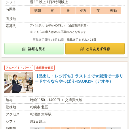
シフト
週2日以上 1日2時間以上
時間帯
早朝
朝
昼
夕方
夜
夜勤
面接地
応募先
アパホテル（APA HOTEL）〈山形鶴岡駅前〉
※ こちらの求人はWEB応募のみとなります
募集終了日時：8月31日
掲載終了まであと23日
詳細を見る
とりあえず保存
アルバイト・パート
未経験者歓迎
【品出し・レジ打ち】ラストまで★就活で一歩リ
ードするならやっぱり≪AOKI≫（アオキ）
給与
時給1150～1400円 ＋ 交通費支給
勤務地
札幌市 北区
アクセス
札沼線 太平駅
シフト
週2日以上
時間帯