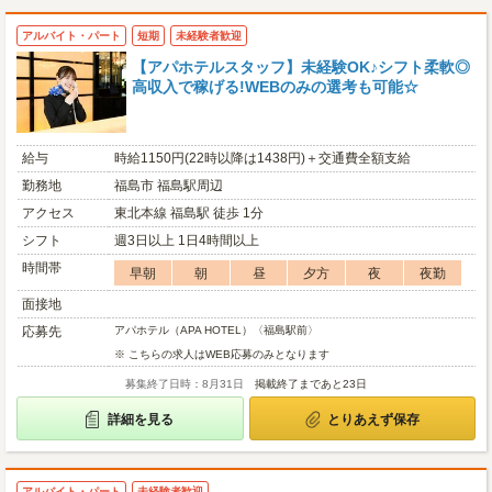
アルバイト・パート
短期
未経験者歓迎
【アパホテルスタッフ】未経験OK♪シフト柔軟◎
高収入で稼げる!WEBのみの選考も可能☆
給与
時給1150円(22時以降は1438円)＋交通費全額支給
勤務地
福島市 福島駅周辺
アクセス
東北本線 福島駅 徒歩 1分
シフト
週3日以上 1日4時間以上
時間帯
早朝
朝
昼
夕方
夜
夜勤
面接地
応募先
アパホテル（APA HOTEL）〈福島駅前〉
※ こちらの求人はWEB応募のみとなります
募集終了日時：8月31日
掲載終了まであと23日
詳細を見る
とりあえず保存
アルバイト・パート
未経験者歓迎