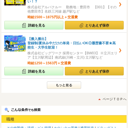
い！？
株式会社アルバクルー 勤務地：豊田市 【001】【その
他豊田市】名鉄三河線 越戸駅など
時給1500～1875円以上＋交通費
詳細を見る
とりあえず保存
【搬入搬出】
登録制/夏休み中だけの単発・日払いOK◎履歴書不要★高
校生・大学生歓迎！
株式会社ビッグワーク 採用センター【BW03】 ※立川エリ
ア【立川駅周辺】南武線(川崎－立川) 立川駅など
時給1250～1563円＋交通費
詳細を見る
とりあえず保存
ページＴＯＰへ
職種
その他警備・清掃・ビル管理
カウンター業務
携帯販売
ドラッグスト