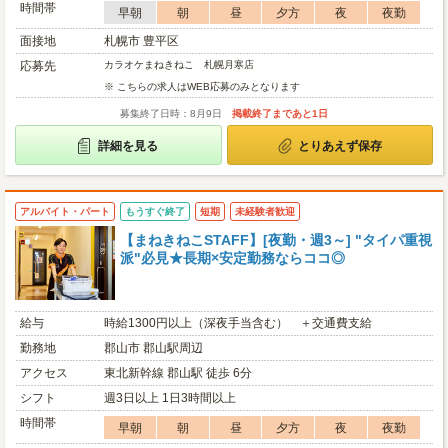
時間帯
早朝
朝
昼
夕方
夜
夜勤
面接地
札幌市 豊平区
応募先
カラオケまねきねこ 札幌月寒店
※ こちらの求人はWEB応募のみとなります
募集終了日時：8月9日
掲載終了まであと1日
詳細を見る
とりあえず保存
アルバイト・パート
もうすぐ終了
短期
未経験者歓迎
【まねきねこSTAFF】[夜勤・週3～] "タイパ重視
派"必見★長期×安定勤務ならココ◎
給与
時給1300円以上（深夜手当含む） ＋交通費支給
勤務地
郡山市 郡山駅周辺
アクセス
東北新幹線 郡山駅 徒歩 6分
シフト
週3日以上 1日3時間以上
時間帯
早朝
朝
昼
夕方
夜
夜勤