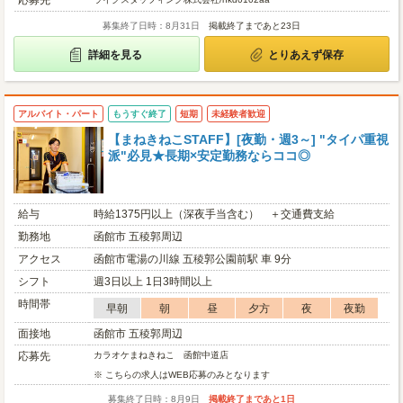
応募先
募集終了日時：8月31日
掲載終了まであと23日
詳細を見る
とりあえず保存
アルバイト・パート
もうすぐ終了
短期
未経験者歓迎
【まねきねこSTAFF】[夜勤・週3～] "タイパ重視
派"必見★長期×安定勤務ならココ◎
給与
時給1375円以上（深夜手当含む） ＋交通費支給
勤務地
函館市 五稜郭周辺
アクセス
函館市電湯の川線 五稜郭公園前駅 車 9分
シフト
週3日以上 1日3時間以上
時間帯
早朝
朝
昼
夕方
夜
夜勤
面接地
函館市 五稜郭周辺
応募先
カラオケまねきねこ 函館中道店
※ こちらの求人はWEB応募のみとなります
募集終了日時：8月9日
掲載終了まであと1日