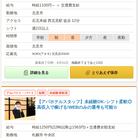
給与
時給1100円～ ＋ 交通費支給
勤務地
北見市
アクセス
石北本線 西北見駅 徒歩 12分
シフト
週2日以上
時間帯
早朝
朝
昼
夕方
夜
夜勤
面接地
北見市
応募先
AOKI(アオキ) 北見店/0400
募集終了日時：8月31日
掲載終了まであと23日
詳細を見る
とりあえず保存
アルバイト・パート
短期
未経験者歓迎
【アパホテルスタッフ】未経験OK♪シフト柔軟◎
高収入で稼げる!WEBのみの選考も可能☆
給与
時給1250円(22時以降は1563円)＋交通費全額支給
勤務地
札幌市 中央区