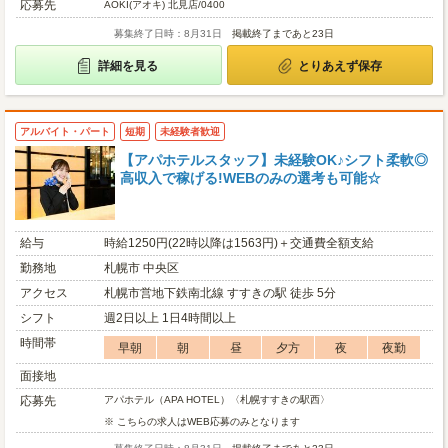
応募先
AOKI(アオキ) 北見店/0400
募集終了日時：8月31日
掲載終了まであと23日
詳細を見る
とりあえず保存
アルバイト・パート
短期
未経験者歓迎
【アパホテルスタッフ】未経験OK♪シフト柔軟◎
高収入で稼げる!WEBのみの選考も可能☆
給与
時給1250円(22時以降は1563円)＋交通費全額支給
勤務地
札幌市 中央区
アクセス
札幌市営地下鉄南北線 すすきの駅 徒歩 5分
シフト
週2日以上 1日4時間以上
時間帯
早朝
朝
昼
夕方
夜
夜勤
面接地
応募先
アパホテル（APA HOTEL）〈札幌すすきの駅西〉
※ こちらの求人はWEB応募のみとなります