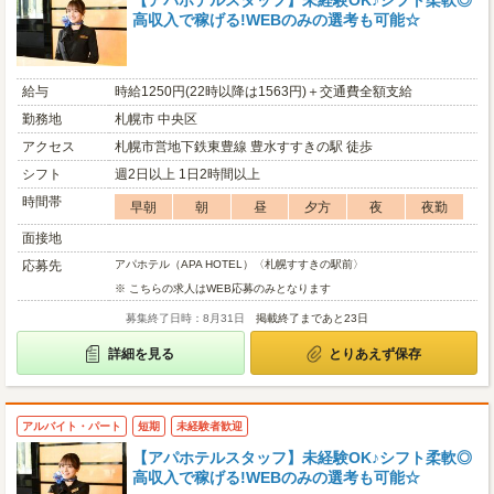
【アパホテルスタッフ】未経験OK♪シフト柔軟◎
高収入で稼げる!WEBのみの選考も可能☆
給与
時給1250円(22時以降は1563円)＋交通費全額支給
勤務地
札幌市 中央区
アクセス
札幌市営地下鉄東豊線 豊水すすきの駅 徒歩
シフト
週2日以上 1日2時間以上
時間帯
早朝
朝
昼
夕方
夜
夜勤
面接地
応募先
アパホテル（APA HOTEL）〈札幌すすきの駅前〉
※ こちらの求人はWEB応募のみとなります
募集終了日時：8月31日
掲載終了まであと23日
詳細を見る
とりあえず保存
アルバイト・パート
短期
未経験者歓迎
【アパホテルスタッフ】未経験OK♪シフト柔軟◎
高収入で稼げる!WEBのみの選考も可能☆