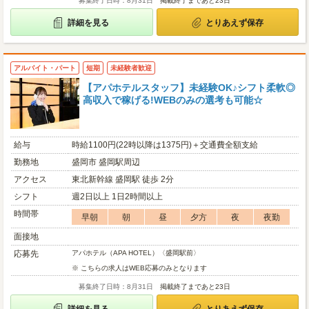
募集終了日時：8月31日
掲載終了まであと23日
詳細を見る
とりあえず保存
アルバイト・パート
短期
未経験者歓迎
【アパホテルスタッフ】未経験OK♪シフト柔軟◎
高収入で稼げる!WEBのみの選考も可能☆
給与
時給1100円(22時以降は1375円)＋交通費全額支給
勤務地
盛岡市 盛岡駅周辺
アクセス
東北新幹線 盛岡駅 徒歩 2分
シフト
週2日以上 1日2時間以上
時間帯
早朝
朝
昼
夕方
夜
夜勤
面接地
応募先
アパホテル（APA HOTEL）〈盛岡駅前〉
※ こちらの求人はWEB応募のみとなります
募集終了日時：8月31日
掲載終了まであと23日