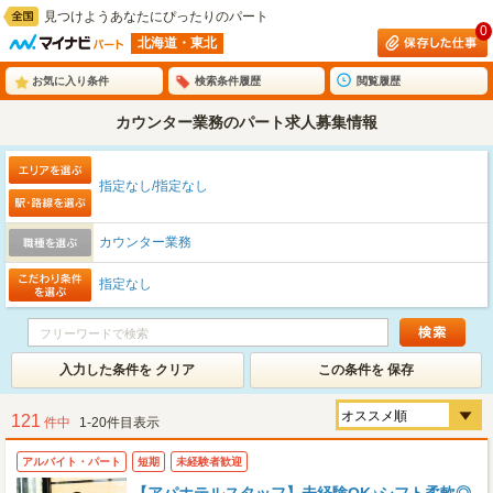
見つけようあなたにぴったりのパート
0
北海道・東北
お気に入り条件
検索条件履歴
閲覧履歴
カウンター業務のパート求人募集情報
指定なし/指定なし
カウンター業務
指定なし
入力した条件を クリア
この条件を 保存
121
件中
1-20件目表示
アルバイト・パート
短期
未経験者歓迎