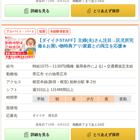
募集終了日時：8月31日
掲載終了まであと24日
詳細を見る
とりあえず保存
アルバイト・パート
短期
未経験者歓迎
【ダイイチSTAFF】主婦(夫)さん注目→託児所完
備＆お買い物特典アリ!家庭との両立を応援★
給与
時給1075～1130円(職種･雇用条件による)＋交通費規定支給
勤務地
帯広市 その他帯広市
アクセス
根室本線(新得－根室) 柏林台駅 車 2分
シフト
週3日以上 1日4時間以上
時間帯
早朝
朝
昼
夕方
夜
夜勤
面接地
応募先
ダイイチ 啓北店
募集終了日時：8月31日
掲載終了まであと24日
詳細を見る
とりあえず保存