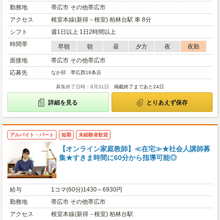
勤務地
帯広市 その他帯広市
アクセス
根室本線(新得－根室) 柏林台駅 車 8分
シフト
週1日以上 1日2時間以上
時間帯
早朝
朝
昼
夕方
夜
夜勤
面接地
帯広市 その他帯広市
応募先
なか卯 帯広西18条店
募集終了日時：8月31日
掲載終了まであと24日
詳細を見る
とりあえず保存
アルバイト・パート
短期
未経験者歓迎
【オンライン家庭教師】≪在宅≫★社会人講師募
集★すきま時間に60分から指導可能◎
給与
1コマ(60分)1430～6930円
勤務地
帯広市 その他帯広市
アクセス
根室本線(新得－根室) 柏林台駅