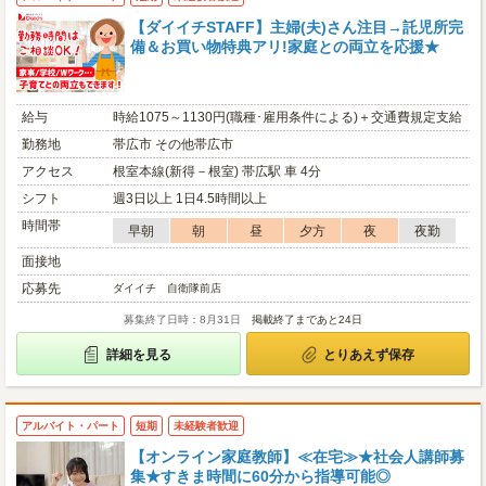
【ダイイチSTAFF】主婦(夫)さん注目→託児所完
備＆お買い物特典アリ!家庭との両立を応援★
給与
時給1075～1130円(職種･雇用条件による)＋交通費規定支給
勤務地
帯広市 その他帯広市
アクセス
根室本線(新得－根室) 帯広駅 車 4分
シフト
週3日以上 1日4.5時間以上
時間帯
早朝
朝
昼
夕方
夜
夜勤
面接地
応募先
ダイイチ 自衛隊前店
募集終了日時：8月31日
掲載終了まであと24日
詳細を見る
とりあえず保存
アルバイト・パート
短期
未経験者歓迎
【オンライン家庭教師】≪在宅≫★社会人講師募
集★すきま時間に60分から指導可能◎