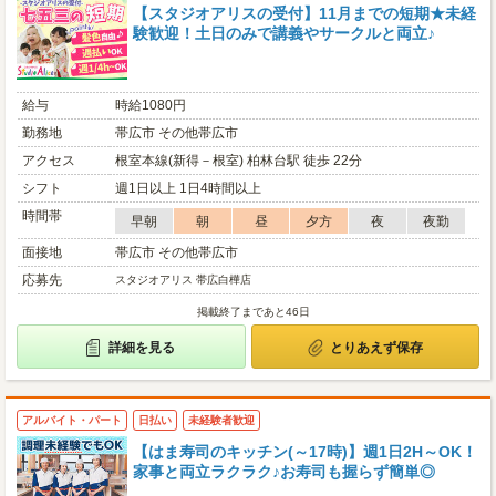
【スタジオアリスの受付】11月までの短期★未経
験歓迎！土日のみで講義やサークルと両立♪
給与
時給1080円
勤務地
帯広市 その他帯広市
アクセス
根室本線(新得－根室) 柏林台駅 徒歩 22分
シフト
週1日以上 1日4時間以上
時間帯
早朝
朝
昼
夕方
夜
夜勤
面接地
帯広市 その他帯広市
応募先
スタジオアリス 帯広白樺店
掲載終了まであと46日
詳細を見る
とりあえず保存
アルバイト・パート
日払い
未経験者歓迎
【はま寿司のキッチン(～17時)】週1日2H～OK！
家事と両立ラクラク♪お寿司も握らず簡単◎