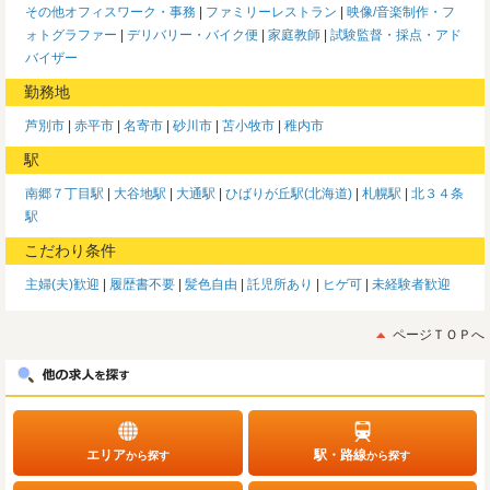
その他オフィスワーク・事務
ファミリーレストラン
映像/音楽制作・フ
ォトグラファー
デリバリー・バイク便
家庭教師
試験監督・採点・アド
バイザー
勤務地
芦別市
赤平市
名寄市
砂川市
苫小牧市
稚内市
駅
南郷７丁目駅
大谷地駅
大通駅
ひばりが丘駅(北海道)
札幌駅
北３４条
駅
こだわり条件
主婦(夫)歓迎
履歴書不要
髪色自由
託児所あり
ヒゲ可
未経験者歓迎
ページＴＯＰへ
エリア
駅・路線
から探す
から探す