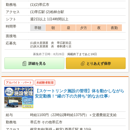
勤務地
(1)(2)帯広市
アクセス
(1)帯広駅 (2)柏林台駅
シフト
週2日以上 1日4時間以上
時間帯
早朝
朝
昼
夕方
夜
夜勤
面接地
応募先
(1)
炭火居酒屋 炎 帯広駅前店
(2)
炭火居酒屋 炎 春駒通り店
募集終了日時：8月26日
掲載終了まであと19日
詳細を見る
とりあえず保存
アルバイト・パート
未経験者歓迎
【スケートリンク施設の管理】体を動かしながら
安定勤務！“縁の下の力持ち”的なお仕事♪
給与
時給1100円（22時以降時給1375円）＋交通費規定支給
勤務地
帯広市 その他帯広市
アクセス
根室本線(新得－根室) 西帯広駅 車 10分