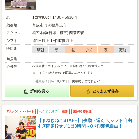
給与
1コマ(60分)1430～6930円
勤務地
帯広市 その他帯広市
アクセス
根室本線(新得－根室) 西帯広駅
シフト
週1日以上 1日1時間以上
時間帯
早朝
朝
昼
夕方
夜
夜勤
面接地
応募先
株式会社トライグループ ※勤務地：北海道帯広市
※ こちらの求人はWEB応募のみとなります
募集終了日時：8月31日
掲載終了まであと24日
詳細を見る
とりあえず保存
アルバイト・パート
もうすぐ終了
短期
未経験者歓迎
【まねきねこSTAFF】[夜勤・週2] ＼シフト自由
すぎ問題!?★／1日3時間～OK◎髪色自由！