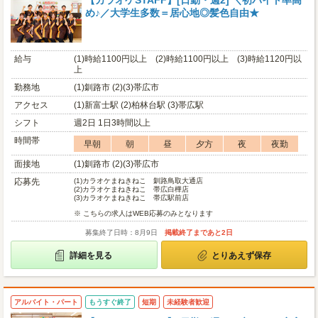
【カラオケSTAFF】[日勤・週2] ＼初バイト率高
め♪／大学生多数＝居心地◎髪色自由★
給与
(1)時給1100円以上 (2)時給1100円以上 (3)時給1120円以
上
勤務地
(1)釧路市 (2)(3)帯広市
アクセス
(1)新富士駅 (2)柏林台駅 (3)帯広駅
シフト
週2日 1日3時間以上
時間帯
早朝
朝
昼
夕方
夜
夜勤
面接地
(1)釧路市 (2)(3)帯広市
応募先
(1)
カラオケまねきねこ 釧路鳥取大通店
(2)
カラオケまねきねこ 帯広白樺店
(3)
カラオケまねきねこ 帯広駅前店
※ こちらの求人はWEB応募のみとなります
募集終了日時：8月9日
掲載終了まであと2日
詳細を見る
とりあえず保存
アルバイト・パート
もうすぐ終了
短期
未経験者歓迎