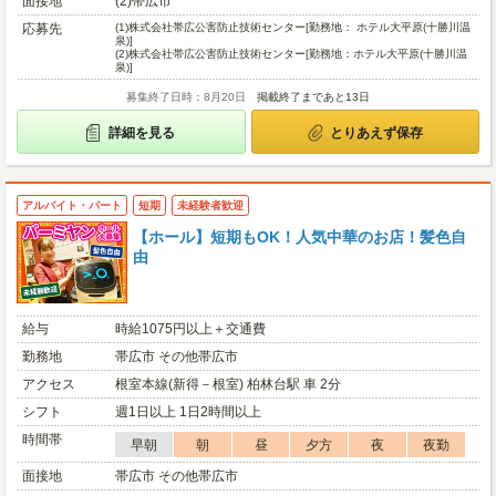
面接地
(2)帯広市
応募先
(1)
株式会社帯広公害防止技術センター[勤務地： ホテル大平原(十勝川温
泉)]
(2)
株式会社帯広公害防止技術センター[勤務地：ホテル大平原(十勝川温
泉)]
募集終了日時：8月20日
掲載終了まであと13日
詳細を見る
とりあえず保存
アルバイト・パート
短期
未経験者歓迎
【ホール】短期もOK！人気中華のお店！髪色自
由
給与
時給1075円以上＋交通費
勤務地
帯広市 その他帯広市
アクセス
根室本線(新得－根室) 柏林台駅 車 2分
シフト
週1日以上 1日2時間以上
時間帯
早朝
朝
昼
夕方
夜
夜勤
面接地
帯広市 その他帯広市