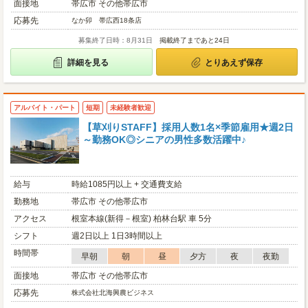
面接地
帯広市 その他帯広市
応募先
なか卯 帯広西18条店
募集終了日時：8月31日
掲載終了まであと24日
詳細を見る
とりあえず保存
アルバイト・パート
短期
未経験者歓迎
【草刈りSTAFF】採用人数1名×季節雇用★週2日
～勤務OK◎シニアの男性多数活躍中♪
給与
時給1085円以上 + 交通費支給
勤務地
帯広市 その他帯広市
アクセス
根室本線(新得－根室) 柏林台駅 車 5分
シフト
週2日以上 1日3時間以上
時間帯
早朝
朝
昼
夕方
夜
夜勤
面接地
帯広市 その他帯広市
応募先
株式会社北海興農ビジネス