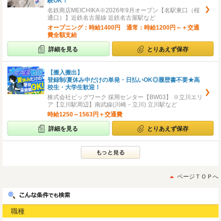
験OK！
名鉄商店MEICHIKA※2026年9月オープン【名駅東口（桜
通口）】近鉄名古屋線 近鉄名古屋駅など
オープニング：時給1400円 通常：時給1200円～＋交通
費全額支給
詳細を見る
とりあえず保存
【搬入搬出】
登録制/夏休み中だけの単発・日払いOK◎履歴書不要★高
校生・大学生歓迎！
株式会社ビッグワーク 採用センター【BW03】 ※立川エリ
ア【立川駅周辺】南武線(川崎－立川) 立川駅など
時給1250～1563円＋交通費
詳細を見る
とりあえず保存
ページＴＯＰへ
職種