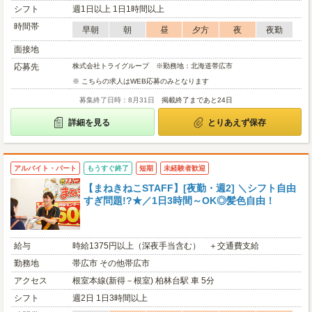
シフト
週1日以上 1日1時間以上
時間帯
早朝
朝
昼
夕方
夜
夜勤
面接地
応募先
株式会社トライグループ ※勤務地：北海道帯広市
※ こちらの求人はWEB応募のみとなります
募集終了日時：8月31日
掲載終了まであと24日
詳細を見る
とりあえず保存
アルバイト・パート
もうすぐ終了
短期
未経験者歓迎
【まねきねこSTAFF】[夜勤・週2] ＼シフト自由
すぎ問題!?★／1日3時間～OK◎髪色自由！
給与
時給1375円以上（深夜手当含む） ＋交通費支給
勤務地
帯広市 その他帯広市
アクセス
根室本線(新得－根室) 柏林台駅 車 5分
シフト
週2日 1日3時間以上