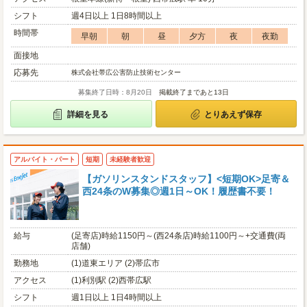
シフト
週4日以上 1日8時間以上
時間帯
早朝
朝
昼
夕方
夜
夜勤
面接地
応募先
株式会社帯広公害防止技術センター
募集終了日時：8月20日
掲載終了まであと13日
詳細を見る
とりあえず保存
アルバイト・パート
短期
未経験者歓迎
【ガソリンスタンドスタッフ】<短期OK>足寄＆
西24条のW募集◎週1日～OK！履歴書不要！
給与
(足寄店)時給1150円～(西24条店)時給1100円～+交通費(両
店舗)
勤務地
(1)道東エリア (2)帯広市
アクセス
(1)利別駅 (2)西帯広駅
シフト
週1日以上 1日4時間以上