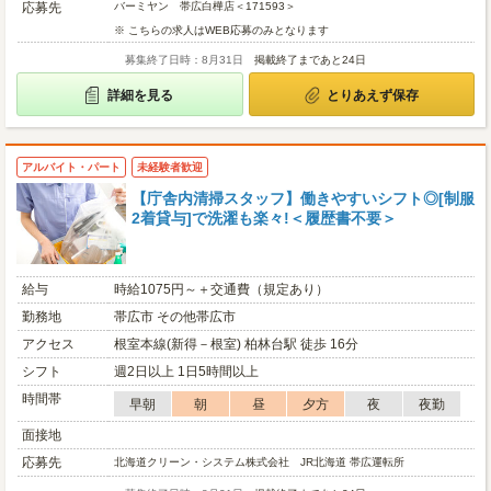
応募先
バーミヤン 帯広白樺店＜171593＞
※ こちらの求人はWEB応募のみとなります
募集終了日時：8月31日
掲載終了まであと24日
詳細を見る
とりあえず保存
アルバイト・パート
未経験者歓迎
【庁舎内清掃スタッフ】働きやすいシフト◎[制服
2着貸与]で洗濯も楽々!＜履歴書不要＞
給与
時給1075円～＋交通費（規定あり）
勤務地
帯広市 その他帯広市
アクセス
根室本線(新得－根室) 柏林台駅 徒歩 16分
シフト
週2日以上 1日5時間以上
時間帯
早朝
朝
昼
夕方
夜
夜勤
面接地
応募先
北海道クリーン・システム株式会社 JR北海道 帯広運転所