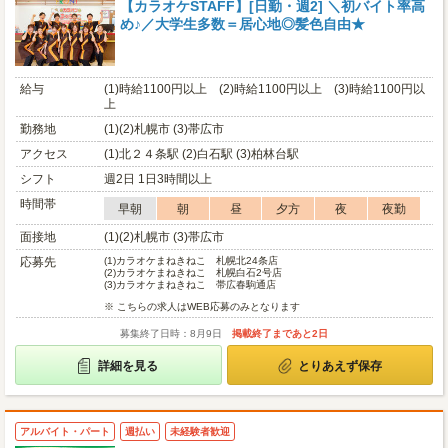
【カラオケSTAFF】[日勤・週2] ＼初バイト率高
め♪／大学生多数＝居心地◎髪色自由★
給与
(1)時給1100円以上 (2)時給1100円以上 (3)時給1100円以
上
勤務地
(1)(2)札幌市 (3)帯広市
アクセス
(1)北２４条駅 (2)白石駅 (3)柏林台駅
シフト
週2日 1日3時間以上
時間帯
早朝
朝
昼
夕方
夜
夜勤
面接地
(1)(2)札幌市 (3)帯広市
応募先
(1)
カラオケまねきねこ 札幌北24条店
(2)
カラオケまねきねこ 札幌白石2号店
(3)
カラオケまねきねこ 帯広春駒通店
※ こちらの求人はWEB応募のみとなります
募集終了日時：8月9日
掲載終了まであと2日
詳細を見る
とりあえず保存
アルバイト・パート
週払い
未経験者歓迎