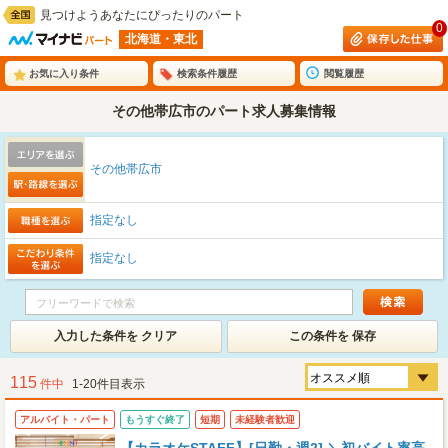
見つけようあなたにぴったりのパート
0
北海道・東北
お気に入り条件
検索条件履歴
閲覧履歴
その他帯広市のパート求人募集情報
その他帯広市
指定なし
指定なし
入力した条件を クリア
この条件を 保存
115
件中
1-20件目表示
アルバイト・パート
もうすぐ終了
短期
未経験者歓迎