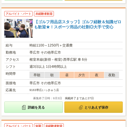
アルバイト・パート
未経験者歓迎
【ゴルフ用品店スタッフ】ゴルフ経験＆知識ゼロ
も歓迎★！スポーツ用品の社割◎大手で安心
給与
時給1100～1250円＋交通費
勤務地
帯広市 その他帯広市
アクセス
根室本線(新得－根室) 西帯広駅 車 6分
シフト
週3日以上 1日4時間以上
時間帯
早朝
朝
昼
夕方
夜
夜勤
面接地
帯広市 その他帯広市
応募先
9163帯広いっきゅう店
募集終了日時：9月3日
掲載終了まであと27日
詳細を見る
とりあえず保存
アルバイト・パート
短期
未経験者歓迎