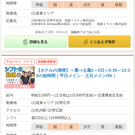
時間帯
早朝
朝
昼
夕方
夜
夜勤
面接地
(1)道東エリア
応募先
(1)
ENEOS 足寄中央店 熱原トラスト株式会社
(2)
ENEOS Dr.Drive西24条店（セルフ給油所） 熱原トラスト株式会社
募集終了日時：8月11日
掲載終了まであと4日
詳細を見る
とりあえず保存
アルバイト・パート
未経験者歓迎
【ホテルの清掃】＜選べる週2～5日＞9:30～13:3
0の短時間｜平日メイン・土日メインOK！
給与
時給1100円～(土日祝は1日300円支給)＋交通費規定支給
勤務地
(1)道東エリア (2)帯広市
アクセス
(1)札内駅 (2)帯広駅
シフト
週2日以上 1日4時間以上
時間帯
早朝
朝
昼
夕方
夜
夜勤