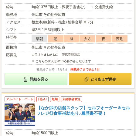
給与
時給1375円以上（深夜手当含む） ＋交通費支給
勤務地
帯広市 その他帯広市
アクセス
根室本線(新得－根室) 柏林台駅 車 7分
シフト
週2日 1日3時間以上
時間帯
早朝
朝
昼
夕方
夜
夜勤
面接地
帯広市 その他帯広市
応募先
カラオケまねきねこ 帯広春駒通店
※ こちらの求人はWEB応募のみとなります
募集終了日時：8月9日
掲載終了まであと2日
詳細を見る
とりあえず保存
アルバイト・パート
日払い
短期
未経験者歓迎
【なか卯の店舗スタッフ】セルフオーダー＆セル
フレジ◎食事補助あり♪履歴書不要！
給与
時給1500円以上