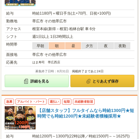
給与
時給1180円＋曜日手当(土+70円、日祝+100円)
勤務地
帯広市 その他帯広市
アクセス
根室本線(新得－根室) 柏林台駅 車 6分
シフト
週1日以上 1日2時間以上
時間帯
早朝
朝
昼
夕方
夜
夜勤
面接地
帯広市 その他帯広市
応募先
はま寿司 帯広西店
募集終了日時：8月31日
掲載終了まであと24日
詳細を見る
とりあえず保存
急募
アルバイト・パート
週払い
短期
未経験者歓迎
【店舗スタッフ】フルタイムなら時給1300円★短
時間でも時給1200円★未経験者積極採用★
給与
時給1200円～1300円(22時以降／時給1500円～～1625円)