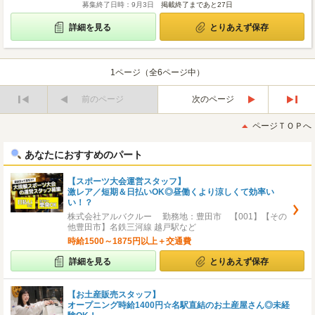
募集終了日時：9月3日
掲載終了まであと27日
詳細を見る
とりあえず保存
1ページ（全6ページ中）
前のページ
次のページ
最
最
初
後
ページＴＯＰへ
へ
へ
あなたにおすすめのパート
【スポーツ大会運営スタッフ】
激レア／短期＆日払いOK◎昼働くより涼しくて効率い
い！？
株式会社アルバクルー 勤務地：豊田市 【001】【その
他豊田市】名鉄三河線 越戸駅など
時給1500～1875円以上＋交通費
詳細を見る
とりあえず保存
【お土産販売スタッフ】
オープニング時給1400円☆名駅直結のお土産屋さん◎未経