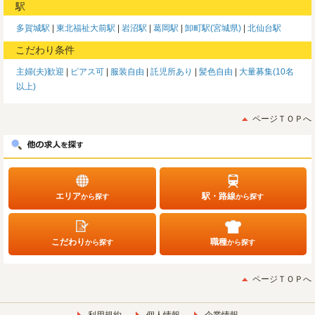
駅
多賀城駅
東北福祉大前駅
岩沼駅
葛岡駅
卸町駅(宮城県)
北仙台駅
こだわり条件
主婦(夫)歓迎
ピアス可
服装自由
託児所あり
髪色自由
大量募集(10名
以上)
ページＴＯＰへ
エリア
駅・路線
から探す
から探す
こだわり
職種
から探す
から探す
ページＴＯＰへ
利用規約
個人情報
企業情報