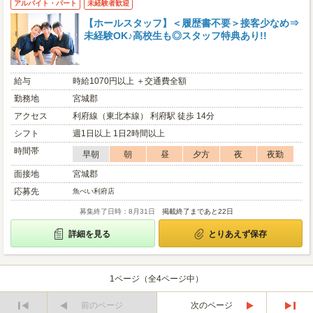
アルバイト・パート
未経験者歓迎
【ホールスタッフ】＜履歴書不要＞接客少なめ⇒
未経験OK♪高校生も◎スタッフ特典あり!!
給与
時給1070円以上 ＋交通費全額
勤務地
宮城郡
アクセス
利府線（東北本線） 利府駅 徒歩 14分
シフト
週1日以上 1日2時間以上
時間帯
早朝
朝
昼
夕方
夜
夜勤
面接地
宮城郡
応募先
魚べい利府店
募集終了日時：8月31日
掲載終了まであと22日
詳細を見る
とりあえず保存
1ページ（全4ページ中）
前のページ
次のページ