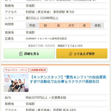
勤務地
宮城郡
アクセス
利府線（東北本線） 新利府駅 車 5分
シフト
週2日以上 1日4時間以上
時間帯
早朝
朝
昼
夕方
夜
夜勤
面接地
宮城郡
応募先
SUBWAY イオンモール新利府北館店
募集終了日時：8月25日
掲載終了まであと16日
詳細を見る
とりあえず保存
アルバイト・パート
未経験者歓迎
【キッチンスタッフ】"髪色＆シフト"の自由度高
すぎ!?自動化でお仕事もラクラク!?高校生◎
給与
時給1070円以上 ＋交通費全額
勤務地
宮城郡
アクセス
利府線（東北本線） 利府駅 徒歩 14分