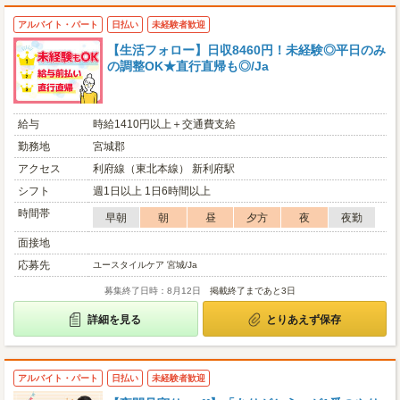
アルバイト・パート
日払い
未経験者歓迎
【生活フォロー】日収8460円！未経験◎平日のみ
の調整OK★直行直帰も◎/Ja
給与
時給1410円以上＋交通費支給
勤務地
宮城郡
アクセス
利府線（東北本線） 新利府駅
シフト
週1日以上 1日6時間以上
時間帯
早朝
朝
昼
夕方
夜
夜勤
面接地
応募先
ユースタイルケア 宮城/Ja
募集終了日時：8月12日
掲載終了まであと3日
詳細を見る
とりあえず保存
アルバイト・パート
日払い
未経験者歓迎