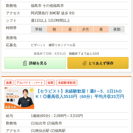
勤務地
福島市 その他福島市
アクセス
阿武隈急行 卸町駅 徒歩 9分
シフト
週1日以上 1日2時間以上
時間帯
早朝
朝
昼
夕方
夜
夜勤
面接地
応募先
ピザハット 鎌田リオンドール店
募集終了日時：8月31日
掲載終了まであと22日
詳細を見る
とりあえず保存
急募
アルバイト・パート
短期
未経験者歓迎
【セラピスト】未経験歓迎！週0～5、1日1hO
K！◎最高収入3510円（60分）平均月収33万円
給与
1施術(60分)：2,088円～3,510円
勤務地
(1)仙台市 (2)福島市
アクセス
(1)南仙台駅 (2)福島駅