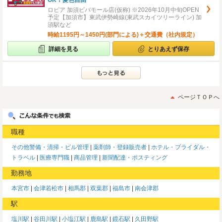
OK！髪色自由
ロピア 加須ビバモール店(仮称) ※2026年10月中旬OPEN
予定【加須市】東武伊勢崎線(東武スカイツリーライン) 加
須駅など
時給1195円～1450円(部門による)＋交通費（社内規定）
詳細を見る
とりあえず保存
ページＴＯＰへ
職種
その他警備・清掃・ビル管理
薬剤師・登録販売者
ホテル・ブライダル・
トラベル
医療専門職
商品管理
新聞配達・ポスティング
勤務地
本宮市
会津若松市
相馬郡
双葉郡
福島市
南会津郡
駅
塩川駅
谷田川駅
小塩江駅
鹿島駅
鏡石駅
久田野駅