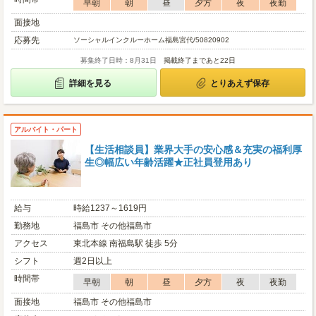
早朝
朝
昼
夕方
夜
夜勤
面接地
応募先
ソーシャルインクルーホーム福島宮代/50820902
募集終了日時：8月31日
掲載終了まであと22日
詳細を見る
とりあえず保存
アルバイト・パート
【生活相談員】業界大手の安心感＆充実の福利厚
生◎幅広い年齢活躍★正社員登用あり
給与
時給1237～1619円
勤務地
福島市 その他福島市
アクセス
東北本線 南福島駅 徒歩 5分
シフト
週2日以上
時間帯
早朝
朝
昼
夕方
夜
夜勤
面接地
福島市 その他福島市