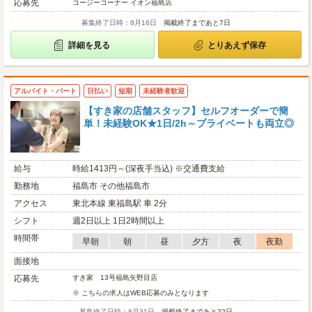
応募先
コージーコーナー イオン福島店
募集終了日時：8月16日
掲載終了まであと7日
詳細を見る
とりあえず保存
アルバイト・パート
日払い
短期
未経験者歓迎
【すき家の店舗スタッフ】セルフオーダーで簡
単！未経験OK★1日/2h～プライベートも両立◎
給与
時給1413円～(深夜手当込) ※交通費支給
勤務地
福島市 その他福島市
アクセス
東北本線 東福島駅 車 2分
シフト
週2日以上 1日2時間以上
時間帯
早朝
朝
昼
夕方
夜
夜勤
面接地
応募先
すき家 13号福島矢野目店
※ こちらの求人はWEB応募のみとなります
募集終了日時：8月31日
掲載終了まであと22日