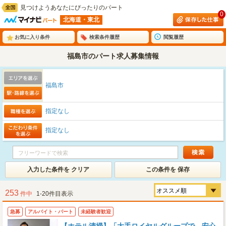
見つけようあなたにぴったりのパート
0
北海道・東北
お気に入り条件
検索条件履歴
閲覧履歴
福島市のパート求人募集情報
福島市
指定なし
指定なし
入力した条件を クリア
この条件を 保存
253
件中
1-20件目表示
急募
アルバイト・パート
未経験者歓迎