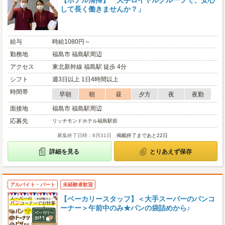
【ホテル清掃】「大手ロイヤルグループで、安心
して長く働きませんか？」
給与
時給1080円～
勤務地
福島市 福島駅周辺
アクセス
東北新幹線 福島駅 徒歩 4分
シフト
週3日以上 1日4時間以上
時間帯
早朝
朝
昼
夕方
夜
夜勤
面接地
福島市 福島駅周辺
応募先
リッチモンドホテル福島駅前
募集終了日時：8月31日
掲載終了まであと22日
詳細を見る
とりあえず保存
アルバイト・パート
未経験者歓迎
【ベーカリースタッフ】＜大手スーパーのパンコ
ーナー＞午前中のみ★パンの袋詰めから♪