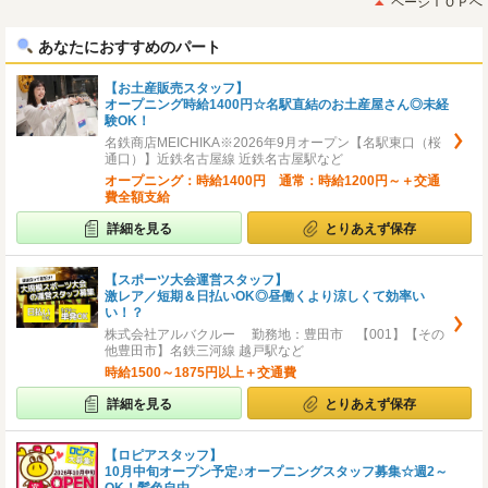
ページＴＯＰへ
へ
へ
あなたにおすすめのパート
【お土産販売スタッフ】
オープニング時給1400円☆名駅直結のお土産屋さん◎未経
験OK！
名鉄商店MEICHIKA※2026年9月オープン【名駅東口（桜
通口）】近鉄名古屋線 近鉄名古屋駅など
オープニング：時給1400円 通常：時給1200円～＋交通
費全額支給
詳細を見る
とりあえず保存
【スポーツ大会運営スタッフ】
激レア／短期＆日払いOK◎昼働くより涼しくて効率い
い！？
株式会社アルバクルー 勤務地：豊田市 【001】【その
他豊田市】名鉄三河線 越戸駅など
時給1500～1875円以上＋交通費
詳細を見る
とりあえず保存
【ロピアスタッフ】
10月中旬オープン予定♪オープニングスタッフ募集☆週2～