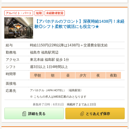
アルバイト・パート
短期
未経験者歓迎
【アパホテルのフロント】深夜時給1438円！未経
験◎シフト柔軟で就活にも役立つ★
給与
時給1150円(22時以降は1438円)＋交通費全額支給
勤務地
福島市 福島駅周辺
アクセス
東北本線 福島駅 徒歩 1分
シフト
週3日以上 1日4時間以上
時間帯
早朝
朝
昼
夕方
夜
夜勤
面接地
応募先
アパホテル（APA HOTEL）〈福島駅前〉
※ こちらの求人はWEB応募のみとなります
募集終了日時：8月31日
掲載終了まであと22日
詳細を見る
とりあえず保存