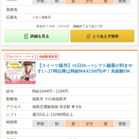
早朝
朝
昼
夕方
夜
夜勤
面接地
応募先
イオン福島店
募集終了日時：8月16日
掲載終了まであと7日
詳細を見る
とりあえず保存
アルバイト・パート
未経験者歓迎
【スイーツ販売】<1日5h～>シフト融通が利きや
すい♪17時以降は時給MAX150円UP！未経験OK
給与
時給1044円～1194円
勤務地
福島市 その他福島市
アクセス
福島交通飯坂線 笹谷駅 車 6分
シフト
週3日以上 1日5時間以上
時間帯
早朝
朝
昼
夕方
夜
夜勤
面接地