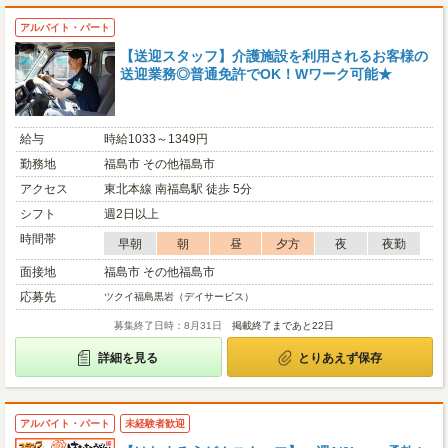
アルバイト・パート
【送迎スタッフ】介護施設を利用されるお客様の
送迎業務◎普通免許でOK！Wワーク可能★
給与
時給1033～1349円
勤務地
福島市 その他福島市
アクセス
東北本線 南福島駅 徒歩 5分
シフト
週2日以上
時間帯
早朝
朝
昼
夕方
夜
夜勤
面接地
福島市 その他福島市
応募先
ツクイ福島黒岩（デイサービス）
募集終了日時：8月31日
掲載終了まであと22日
詳細を見る
とりあえず保存
アルバイト・パート
未経験者歓迎