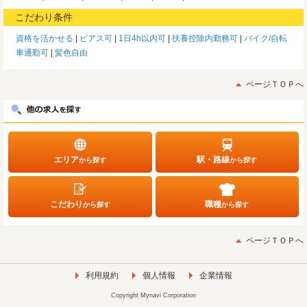
こだわり条件
資格を活かせる
ピアス可
1日4h以内可
扶養控除内勤務可
バイク/自転
車通勤可
髪色自由
ページＴＯＰへ
エリア
駅・路線
から探す
から探す
こだわり
職種
から探す
から探す
ページＴＯＰへ
利用規約
個人情報
企業情報
Copyright Mynavi Corporation