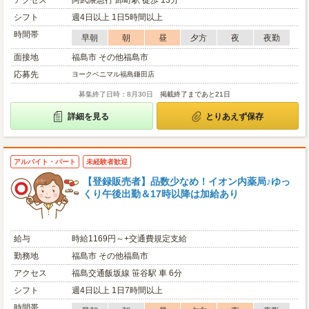
アクセス
阿武隈急行 卸町駅 徒歩 13分
シフト
週4日以上 1日5時間以上
時間帯
早朝
朝
昼
夕方
夜
夜勤
面接地
福島市 その他福島市
応募先
ヨークベニマル福島鎌田店
募集終了日時：8月30日
掲載終了まであと21日
詳細を見る
とりあえず保存
アルバイト・パート
未経験者歓迎
【登録販売者】品数少なめ！イオン内薬局♪ゆっ
くり午後出勤＆17時以降は加給あり
給与
時給1169円～+交通費規定支給
勤務地
福島市 その他福島市
アクセス
福島交通飯坂線 笹谷駅 車 6分
シフト
週4日以上 1日7時間以上
時間帯