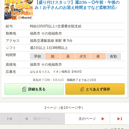
【盛り付けスタッフ】週2/3h～◎午前・午後の
み！お子さんのお迎え時間までなど柔軟対応♪
給与
時給1050円以上+交通費全額支給
勤務地
福島市 その他福島市
アクセス
福島交通飯坂線 泉駅 車 5分
シフト
週2日以上 1日3時間以上
時間帯
早朝
朝
昼
夕方
夜
夜勤
面接地
福島市 その他福島市
応募先
はなまるうどん イオン福島店【0820】
募集終了日時：8月31日
掲載終了まであと22日
詳細を見る
とりあえず保存
1ページ（全13ページ中）
前のページ
次のページ
最
最
初
後