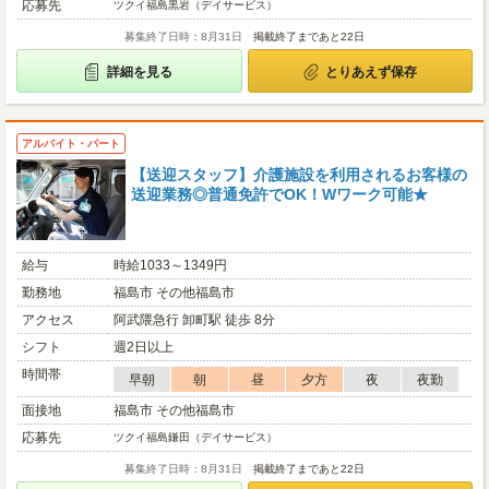
応募先
ツクイ福島黒岩（デイサービス）
募集終了日時：8月31日
掲載終了まであと22日
詳細を見る
とりあえず保存
アルバイト・パート
【送迎スタッフ】介護施設を利用されるお客様の
送迎業務◎普通免許でOK！Wワーク可能★
給与
時給1033～1349円
勤務地
福島市 その他福島市
アクセス
阿武隈急行 卸町駅 徒歩 8分
シフト
週2日以上
時間帯
早朝
朝
昼
夕方
夜
夜勤
面接地
福島市 その他福島市
応募先
ツクイ福島鎌田（デイサービス）
募集終了日時：8月31日
掲載終了まであと22日