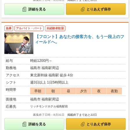
詳細を見る
とりあえず保存
急募
アルバイト・パート
未経験者歓迎
【フロント】あなたの接客力を、もう一段上のフ
ィールドへ。
給与
時給1200円～
勤務地
福島市 福島駅周辺
アクセス
東北新幹線 福島駅 徒歩 4分
シフト
週3日以上 1日5時間以上
時間帯
早朝
朝
昼
夕方
夜
夜勤
面接地
福島市 福島駅周辺
応募先
リッチモンドホテル福島駅前
募集終了日時：8月31日
掲載終了まであと22日
詳細を見る
とりあえず保存