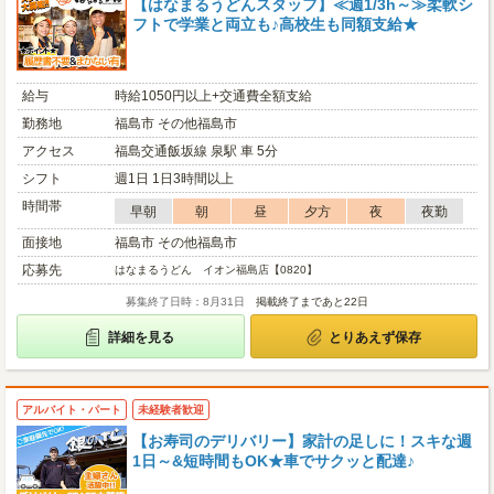
【はなまるうどんスタッフ】≪週1/3h～≫柔軟シ
フトで学業と両立も♪高校生も同額支給★
給与
時給1050円以上+交通費全額支給
勤務地
福島市 その他福島市
アクセス
福島交通飯坂線 泉駅 車 5分
シフト
週1日 1日3時間以上
時間帯
早朝
朝
昼
夕方
夜
夜勤
面接地
福島市 その他福島市
応募先
はなまるうどん イオン福島店【0820】
募集終了日時：8月31日
掲載終了まであと22日
詳細を見る
とりあえず保存
アルバイト・パート
未経験者歓迎
【お寿司のデリバリー】家計の足しに！スキな週
1日～&短時間もOK★車でサクッと配達♪