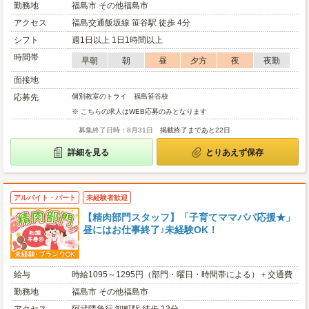
勤務地
福島市 その他福島市
アクセス
福島交通飯坂線 笹谷駅 徒歩 4分
シフト
週1日以上 1日1時間以上
時間帯
早朝
朝
昼
夕方
夜
夜勤
面接地
応募先
個別教室のトライ 福島笹谷校
※ こちらの求人はWEB応募のみとなります
募集終了日時：8月31日
掲載終了まであと22日
詳細を見る
とりあえず保存
アルバイト・パート
未経験者歓迎
【精肉部門スタッフ】「子育てママパパ応援★」
昼にはお仕事終了♪未経験OK！
給与
時給1095～1295円（部門・曜日・時間帯による）＋交通費
勤務地
福島市 その他福島市