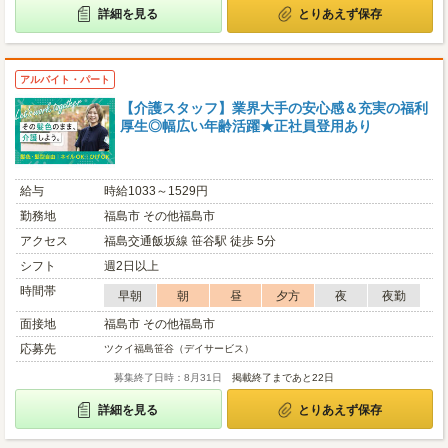
詳細を見る
とりあえず保存
アルバイト・パート
【介護スタッフ】業界大手の安心感＆充実の福利
厚生◎幅広い年齢活躍★正社員登用あり
給与
時給1033～1529円
勤務地
福島市 その他福島市
アクセス
福島交通飯坂線 笹谷駅 徒歩 5分
シフト
週2日以上
時間帯
早朝
朝
昼
夕方
夜
夜勤
面接地
福島市 その他福島市
応募先
ツクイ福島笹谷（デイサービス）
募集終了日時：8月31日
掲載終了まであと22日
詳細を見る
とりあえず保存