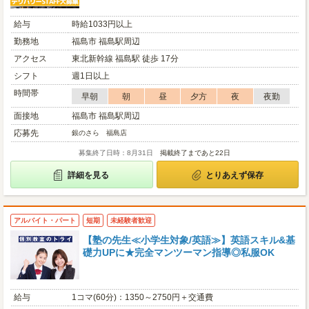
給与
時給1033円以上
勤務地
福島市 福島駅周辺
アクセス
東北新幹線 福島駅 徒歩 17分
シフト
週1日以上
時間帯
早朝
朝
昼
夕方
夜
夜勤
面接地
福島市 福島駅周辺
応募先
銀のさら 福島店
募集終了日時：8月31日
掲載終了まであと22日
詳細を見る
とりあえず保存
アルバイト・パート
短期
未経験者歓迎
【塾の先生≪小学生対象/英語≫】英語スキル&基
礎力UPに★完全マンツーマン指導◎私服OK
給与
1コマ(60分)：1350～2750円＋交通費