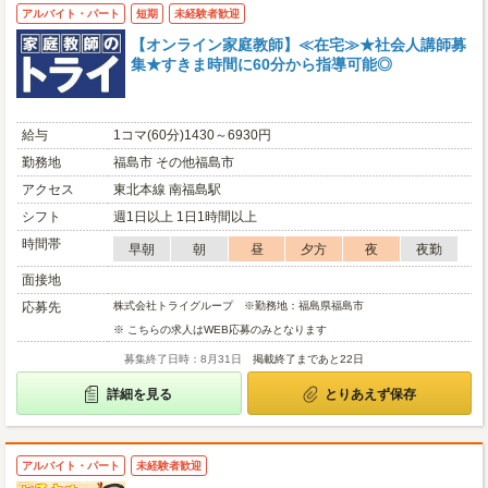
アルバイト・パート
短期
未経験者歓迎
【オンライン家庭教師】≪在宅≫★社会人講師募
集★すきま時間に60分から指導可能◎
給与
1コマ(60分)1430～6930円
勤務地
福島市 その他福島市
アクセス
東北本線 南福島駅
シフト
週1日以上 1日1時間以上
時間帯
早朝
朝
昼
夕方
夜
夜勤
面接地
応募先
株式会社トライグループ ※勤務地：福島県福島市
※ こちらの求人はWEB応募のみとなります
募集終了日時：8月31日
掲載終了まであと22日
詳細を見る
とりあえず保存
アルバイト・パート
未経験者歓迎