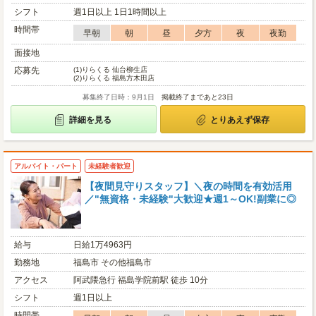
シフト
週1日以上 1日1時間以上
時間帯
早朝
朝
昼
夕方
夜
夜勤
面接地
応募先
(1)
りらくる 仙台柳生店
(2)
りらくる 福島方木田店
募集終了日時：9月1日
掲載終了まであと23日
詳細を見る
とりあえず保存
アルバイト・パート
未経験者歓迎
【夜間見守りスタッフ】＼夜の時間を有効活用
／"無資格・未経験"大歓迎★週1～OK!副業に◎
給与
日給1万4963円
勤務地
福島市 その他福島市
アクセス
阿武隈急行 福島学院前駅 徒歩 10分
シフト
週1日以上
時間帯