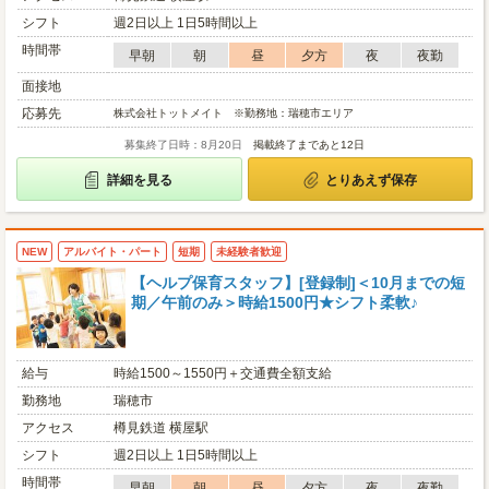
シフト
週2日以上 1日5時間以上
時間帯
早朝
朝
昼
夕方
夜
夜勤
面接地
応募先
株式会社トットメイト ※勤務地：瑞穂市エリア
募集終了日時：8月20日
掲載終了まであと12日
詳細を見る
とりあえず保存
NEW
アルバイト・パート
短期
未経験者歓迎
【ヘルプ保育スタッフ】[登録制]＜10月までの短
期／午前のみ＞時給1500円★シフト柔軟♪
給与
時給1500～1550円＋交通費全額支給
勤務地
瑞穂市
アクセス
樽見鉄道 横屋駅
シフト
週2日以上 1日5時間以上
時間帯
早朝
朝
昼
夕方
夜
夜勤