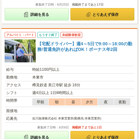
募集終了日時：8月25日
掲載終了まであと17日
詳細を見る
とりあえず保存
アルバイト・パート
もうすぐ終了
未経験者歓迎
【宅配ドライバー】週4～5日で9:00～18:00の勤
務!普通免許があればOK！ボーナス年2回
給与
時給1100円以上
勤務地
本巣市
アクセス
樽見鉄道 美江寺駅 徒歩 18分
シフト
週4日以上 1日8時間以上
時間帯
早朝
朝
昼
夕方
夜
夜勤
面接地
応募先
佐川急便株式会社 本巣営業所(勤務先:本巣営業所)
募集終了日時：8月9日
掲載終了まであと1日
詳細を見る
とりあえず保存