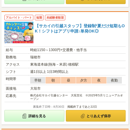
アルバイト・パート
短期
未経験者歓迎
【サカイの引越スタッフ】登録制*夏だけ短期もO
K！シフトはアプリ申請♪単発OK◎
給与
時給1150～1300円+交通費・他手当
勤務地
瑞穂市
アクセス
東海道本線(熱海－米原) 穂積駅
シフト
週1日以上 1日3時間以上
時間帯
早朝
朝
昼
夕方
夜
夜勤
面接地
大垣市
応募先
株式会社サカイ引越センター 大垣支社 ※2025年5月リニューアルオ
ープン
募集終了日時：8月30日
掲載終了まであと22日
詳細を見る
とりあえず保存