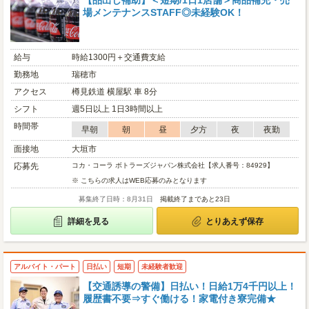
【品出し補助】＜短期/1日1店舗＞商品補充・売
場メンテナンスSTAFF◎未経験OK！
給与
時給1300円＋交通費支給
勤務地
瑞穂市
アクセス
樽見鉄道 横屋駅 車 8分
シフト
週5日以上 1日3時間以上
時間帯
早朝
朝
昼
夕方
夜
夜勤
面接地
大垣市
応募先
コカ・コーラ ボトラーズジャパン株式会社【求人番号：84929】
※ こちらの求人はWEB応募のみとなります
募集終了日時：8月31日
掲載終了まであと23日
詳細を見る
とりあえず保存
アルバイト・パート
日払い
短期
未経験者歓迎
【交通誘導の警備】日払い！日給1万4千円以上！
履歴書不要⇒すぐ働ける！家電付き寮完備★