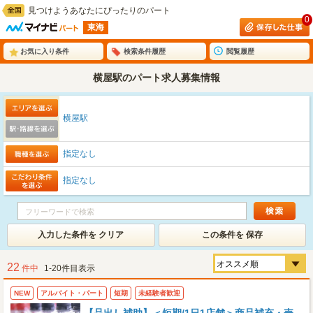
見つけようあなたにぴったりのパート
0
東海
お気に入り条件
検索条件履歴
閲覧履歴
横屋駅のパート求人募集情報
横屋駅
指定なし
指定なし
入力した条件を クリア
この条件を 保存
22
件中
1-20件目表示
NEW
アルバイト・パート
短期
未経験者歓迎