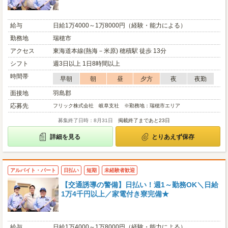
給与
日給1万4000～1万8000円（経験・能力による）
勤務地
瑞穂市
アクセス
東海道本線(熱海－米原) 穂積駅 徒歩 13分
シフト
週3日以上 1日8時間以上
時間帯
早朝
朝
昼
夕方
夜
夜勤
面接地
羽島郡
応募先
フリック株式会社 岐阜支社 ※勤務地：瑞穂市エリア
募集終了日時：8月31日
掲載終了まであと23日
詳細を見る
とりあえず保存
アルバイト・パート
日払い
短期
未経験者歓迎
【交通誘導の警備】日払い！週1～勤務OK＼日給
1万4千円以上／家電付き寮完備★
給与
日給1万4000～1万8000円（経験・能力による）