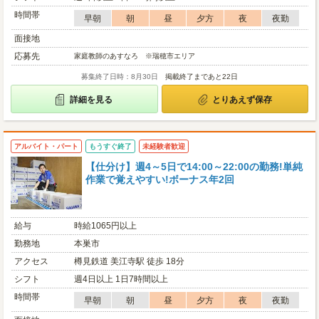
時間帯
早朝
朝
昼
夕方
夜
夜勤
面接地
応募先
家庭教師のあすなろ ※瑞穂市エリア
募集終了日時：8月30日
掲載終了まであと22日
詳細を見る
とりあえず保存
アルバイト・パート
もうすぐ終了
未経験者歓迎
【仕分け】週4～5日で14:00～22:00の勤務!単純
作業で覚えやすい!ボーナス年2回
給与
時給1065円以上
勤務地
本巣市
アクセス
樽見鉄道 美江寺駅 徒歩 18分
シフト
週4日以上 1日7時間以上
時間帯
早朝
朝
昼
夕方
夜
夜勤