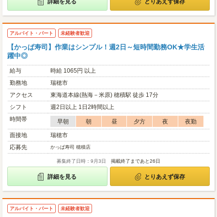
詳細を見る
とりあえず保存
アルバイト・パート
未経験者歓迎
【かっぱ寿司】作業はシンプル！週2日～短時間勤務OK★学生活
躍中◎
給与
時給 1065円 以上
勤務地
瑞穂市
アクセス
東海道本線(熱海－米原) 穂積駅 徒歩 17分
シフト
週2日以上 1日2時間以上
時間帯
早朝
朝
昼
夕方
夜
夜勤
面接地
瑞穂市
応募先
かっぱ寿司 穂積店
募集終了日時：9月3日
掲載終了まであと26日
詳細を見る
とりあえず保存
アルバイト・パート
未経験者歓迎