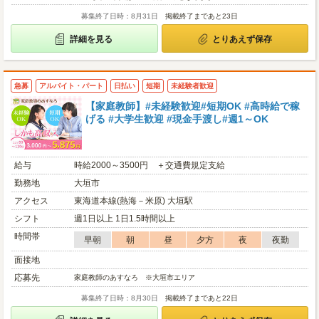
募集終了日時：8月31日
掲載終了まであと23日
詳細を見る
とりあえず保存
急募
アルバイト・パート
日払い
短期
未経験者歓迎
【家庭教師】#未経験歓迎#短期OK #高時給で稼
げる #大学生歓迎 #現金手渡し#週1～OK
給与
時給2000～3500円 ＋交通費規定支給
勤務地
大垣市
アクセス
東海道本線(熱海－米原) 大垣駅
シフト
週1日以上 1日1.5時間以上
時間帯
早朝
朝
昼
夕方
夜
夜勤
面接地
応募先
家庭教師のあすなろ ※大垣市エリア
募集終了日時：8月30日
掲載終了まであと22日