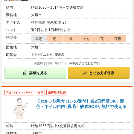
給与
時給1095～1514円＋交通費支給
勤務地
大垣市
アクセス
樽見鉄道 横屋駅 車 9分
シフト
週2日以上 1日4時間以上
時間帯
早朝
朝
昼
夕方
夜
夜勤
面接地
大垣市
応募先
ドラッグユタカ 墨俣店
募集終了日時：8月30日
掲載終了まであと22日
詳細を見る
とりあえず保存
アルバイト・パート
短期
未経験者歓迎
【セルフ脱毛サロンの受付】週2日程度OK！髪
色・ネイル自由♪脱毛・酸素BOXが無料で使える
給与
時給1065円以上+交通費規定支給
勤務地
瑞穂市