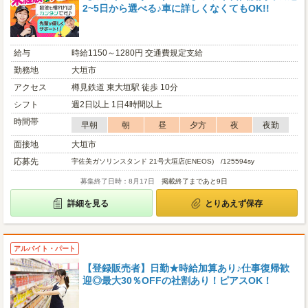
2~5日から選べる♪車に詳しくなくてもOK!!
給与
時給1150～1280円 交通費規定支給
勤務地
大垣市
アクセス
樽見鉄道 東大垣駅 徒歩 10分
シフト
週2日以上 1日4時間以上
時間帯
早朝
朝
昼
夕方
夜
夜勤
面接地
大垣市
応募先
宇佐美ガソリンスタンド 21号大垣店(ENEOS) /125594sy
募集終了日時：8月17日
掲載終了まであと9日
詳細を見る
とりあえず保存
アルバイト・パート
【登録販売者】日勤★時給加算あり♪仕事復帰歓
迎◎最大30％OFFの社割あり！ピアスOK！