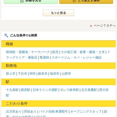
詳細を見る
とりあえず保存
ページＴＯＰへ
職種
映画館・遊園地・テーマパーク
販売
その他工場・倉庫・建築・土木
ド
ラッグストア・量販店
塾講師
スポーツジム・スパ・レジャー施設
勤務地
郡上市
下呂市
関市
岐阜市
瑞浪市
山県市
駅
十九条駅
蘇原駅
日本ライン今渡駅
モレラ岐阜駅
北方真桑駅
西大垣
駅
こだわり条件
託児所あり
昇給あり
バイク/自転車通勤可
オープニングスタッフ
副
業・Ｗワーク歓迎
ピアス可