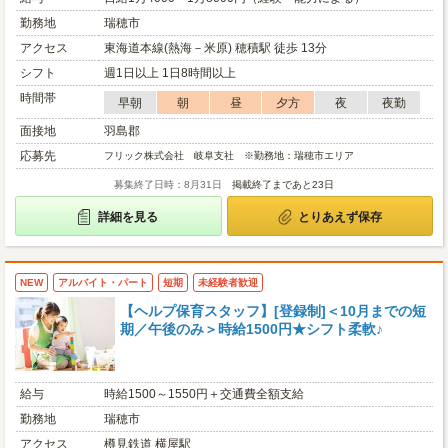
勤務地
瑞穂市
アクセス
東海道本線(熱海－米原) 穂積駅 徒歩 13分
シフト
週1日以上 1日8時間以上
時間帯
早朝
朝
昼
夕方
夜
夜勤
面接地
羽島郡
応募先
フリック株式会社 岐阜支社 ※勤務地：瑞穂市エリア
募集終了日時：8月31日
掲載終了まであと23日
詳細を見る
とりあえず保存
NEW
アルバイト・パート
短期
未経験者歓迎
【ヘルプ保育スタッフ】[登録制]＜10月までの短
期／午後のみ＞時給1500円★シフト柔軟♪
給与
時給1500～1550円＋交通費全額支給
勤務地
瑞穂市
アクセス
樽見鉄道 横屋駅