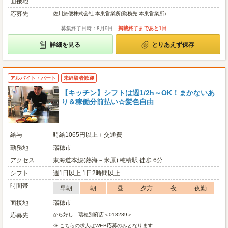
面接地
応募先
佐川急便株式会社 本巣営業所(勤務先:本巣営業所)
募集終了日時：8月9日
掲載終了まであと1日
詳細を見る
とりあえず保存
アルバイト・パート
未経験者歓迎
【キッチン】シフトは週1/2h～OK！まかないあ
り＆稼働分前払い☆髪色自由
給与
時給1065円以上＋交通費
勤務地
瑞穂市
アクセス
東海道本線(熱海－米原) 穂積駅 徒歩 6分
シフト
週1日以上 1日2時間以上
時間帯
早朝
朝
昼
夕方
夜
夜勤
面接地
瑞穂市
応募先
から好し 瑞穂別府店＜018289＞
※ こちらの求人はWEB応募のみとなります