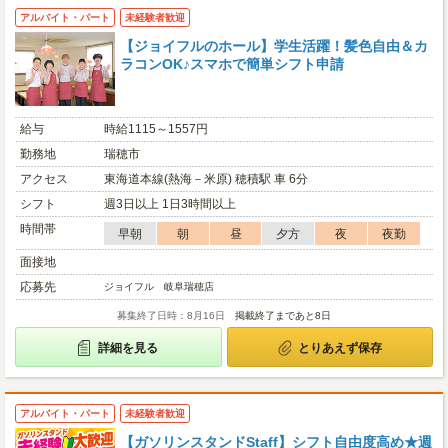
アルバイト・パート
未経験者歓迎
【ジョイフルのホール】学生活躍！髪色自由＆カ
ラコンOK♪スマホで簡単シフト申請
給与
時給1115～1557円
勤務地
瑞穂市
アクセス
東海道本線(熱海－米原) 穂積駅 車 6分
シフト
週3日以上 1日3時間以上
時間帯
早朝
朝
昼
夕方
夜
夜勤
面接地
応募先
ジョイフル 岐阜瑞穂店
募集終了日時：8月16日
掲載終了まであと8日
詳細を見る
とりあえず保存
アルバイト・パート
未経験者歓迎
【ガソリンスタンドStaff】シフト自由度高め★週