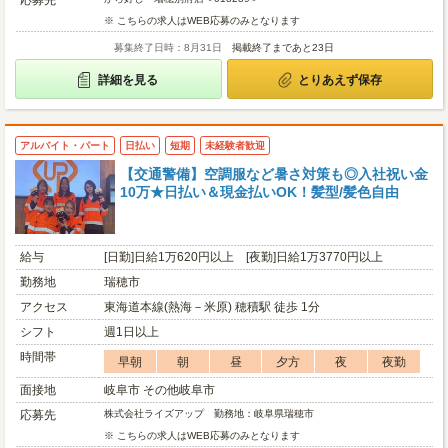
応募先
※ こちらの求人はWEB応募のみとなります
募集終了日時：8月31日
掲載終了まであと23日
詳細を見る
とりあえず保存
アルバイト・パート
日払い
短期
未経験者歓迎
【交通警備】空調服など暑さ対策も◎入社祝い金
10万★日払い＆現金払いOK！髪型/髪色自由
給与
[日勤]日給1万620円以上 [夜勤]日給1万3770円以上
勤務地
瑞穂市
アクセス
東海道本線(熱海－米原) 穂積駅 徒歩 1分
シフト
週1日以上
時間帯
早朝
朝
昼
夕方
夜
夜勤
面接地
岐阜市 その他岐阜市
応募先
株式会社ライズアップ 勤務地：岐阜県瑞穂市
※ こちらの求人はWEB応募のみとなります