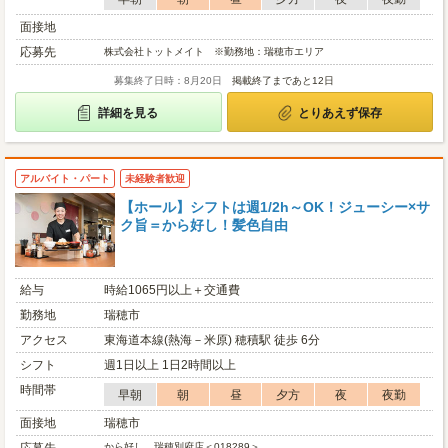
面接地
応募先
株式会社トットメイト ※勤務地：瑞穂市エリア
募集終了日時：8月20日
掲載終了まであと12日
詳細を見る
とりあえず保存
アルバイト・パート
未経験者歓迎
【ホール】シフトは週1/2h～OK！ジューシー×サ
ク旨＝から好し！髪色自由
給与
時給1065円以上＋交通費
勤務地
瑞穂市
アクセス
東海道本線(熱海－米原) 穂積駅 徒歩 6分
シフト
週1日以上 1日2時間以上
時間帯
早朝
朝
昼
夕方
夜
夜勤
面接地
瑞穂市
から好し 瑞穂別府店＜018289＞