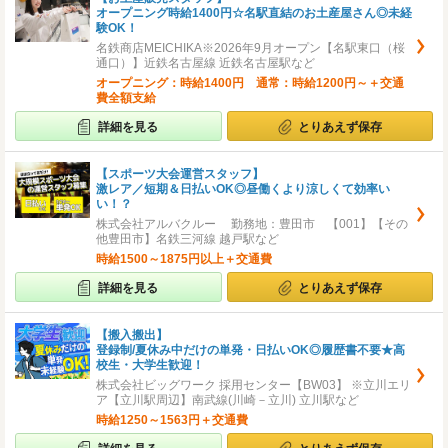
オープニング時給1400円☆名駅直結のお土産屋さん◎未経
験OK！
名鉄商店MEICHIKA※2026年9月オープン【名駅東口（桜
通口）】近鉄名古屋線 近鉄名古屋駅など
オープニング：時給1400円 通常：時給1200円～＋交通
費全額支給
詳細を見る
とりあえず保存
【スポーツ大会運営スタッフ】
激レア／短期＆日払いOK◎昼働くより涼しくて効率い
い！？
株式会社アルバクルー 勤務地：豊田市 【001】【その
他豊田市】名鉄三河線 越戸駅など
時給1500～1875円以上＋交通費
詳細を見る
とりあえず保存
【搬入搬出】
登録制/夏休み中だけの単発・日払いOK◎履歴書不要★高
校生・大学生歓迎！
株式会社ビッグワーク 採用センター【BW03】 ※立川エリ
ア【立川駅周辺】南武線(川崎－立川) 立川駅など
時給1250～1563円＋交通費