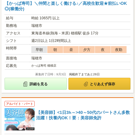
【かっぱ寿司】＼仲間と楽しく働ける♪／高校生歓迎★前払いOK
◎(稼働分)
給与
時給 1065円 以上
勤務地
瑞穂市
アクセス
東海道本線(熱海－米原) 穂積駅 徒歩 17分
シフト
週2日以上 1日2時間以上
時間帯
早朝
朝
昼
夕方
夜
夜勤
面接地
瑞穂市
応募先
かっぱ寿司 穂積店
募集終了日時：9月3日
掲載終了まであと26日
詳細を見る
とりあえず保存
アルバイト・パート
【美容師】<1日3h～>40～50代のパートさん多数
活躍！扶養内OK！要：美容師免許