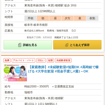
アクセス
東海道本線(熱海－米原) 穂積駅 徒歩 16分
シフト
週2日以上 1日5時間以上
時間帯
早朝
朝
昼
夕方
夜
夜勤
面接地
岐阜市 岐阜市南部
応募先
株式会社人材Bank 勤務地：瑞穂市稲里 【1】
募集終了日時：8月30日
掲載終了まであと22日
詳細を見る
とりあえず保存
急募
アルバイト・パート
日払い
短期
未経験者歓迎
【家庭教師】#未経験歓迎#短期OK #高時給で稼
げる #大学生歓迎 #現金手渡し#週1～OK
給与
時給2000～3500円 ＋交通費規定支給
勤務地
瑞穂市
アクセス
東海道本線(熱海－米原) 穂積駅
シフト
週1日以上 1日1.5時間以上