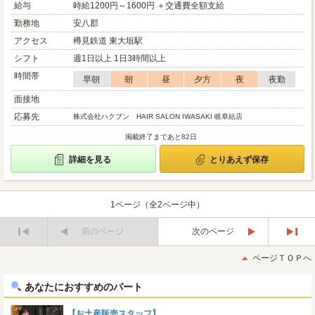
給与
時給1200円～1600円 ＋交通費全額支給
勤務地
安八郡
アクセス
樽見鉄道 東大垣駅
シフト
週1日以上 1日3時間以上
時間帯
早朝
朝
昼
夕方
夜
夜勤
面接地
応募先
株式会社ハクブン HAIR SALON IWASAKI 岐阜結店
掲載終了まであと82日
詳細を見る
とりあえず保存
1ページ（全2ページ中）
前のページ
次のページ
最
最
初
後
ページＴＯＰへ
へ
へ
あなたにおすすめのパート
【お土産販売スタッフ】