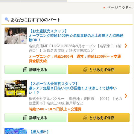
最
最
初
後
ページＴＯＰへ
へ
へ
あなたにおすすめのパート
【お土産販売スタッフ】
オープニング時給1400円☆名駅直結のお土産屋さん◎未経
験OK！
名鉄商店MEICHIKA※2026年9月オープン【名駅東口（桜
通口）】近鉄名古屋線 近鉄名古屋駅など
オープニング：時給1400円 通常：時給1200円～＋交通
費全額支給
詳細を見る
とりあえず保存
【スポーツ大会運営スタッフ】
激レア／短期＆日払いOK◎昼働くより涼しくて効率い
い！？
株式会社アルバクルー 勤務地：豊田市 【001】【その
他豊田市】名鉄三河線 越戸駅など
時給1500～1875円以上＋交通費
詳細を見る
とりあえず保存
【搬入搬出】