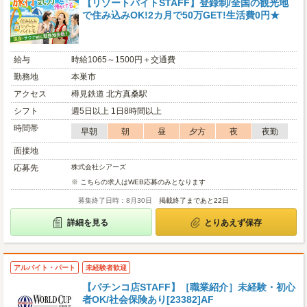
【リゾートバイトSTAFF】登録制/全国の観光地
で住み込みOK!2カ月で50万GET!生活費0円★
給与
時給1065～1500円＋交通費
勤務地
本巣市
アクセス
樽見鉄道 北方真桑駅
シフト
週5日以上 1日8時間以上
時間帯
早朝
朝
昼
夕方
夜
夜勤
面接地
応募先
株式会社シアーズ
※ こちらの求人はWEB応募のみとなります
募集終了日時：8月30日
掲載終了まであと22日
詳細を見る
とりあえず保存
アルバイト・パート
未経験者歓迎
【パチンコ店STAFF】［職業紹介］未経験・初心
者OK/社会保険あり[23382]AF