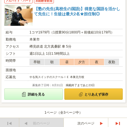
アルバイト・パート
未経験者歓迎
【塾の先生(高校生の国語)】得意な国語を活かし
て先生に！生徒は最大2名★担任制◎
給与
1コマ1979円（1授業90分1800円＋前後給10分179円）
勤務地
本巣市
アクセス
樽見鉄道 北方真桑駅 車 5分
シフト
週1日以上 1日1.5時間以上
時間帯
早朝
朝
昼
夕方
夜
夜勤
面接地
応募先
やる気スイッチのスクールＩＥ 本巣北方校
募集終了日時：8月31日
掲載終了まであと23日
詳細を見る
とりあえず保存
1ページ（全3ページ中）
前のページ
次のページ