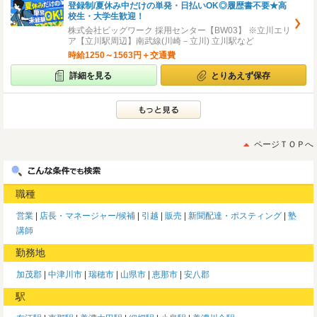
登録制/夏休み中だけの単発・日払いOK◎履歴書不要★高
校生・大学生歓迎！
株式会社ビッグワーク 採用センター【BW03】 ※立川エリ
ア【立川駅周辺】南武線(川崎－立川) 立川駅など
時給1250～1563円＋交通費
詳細を見る
とりあえず保存
ページＴＯＰへ
職種
営業
店長・マネージャー/候補
引越
販売
新聞配達・ポスティング
塾
講師
勤務地
加茂郡
中津川市
瑞穂市
山県市
恵那市
安八郡
駅