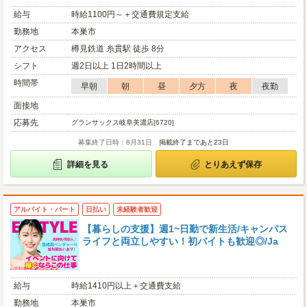
給与
時給1100円～＋交通費規定支給
勤務地
本巣市
アクセス
樽見鉄道 糸貫駅 徒歩 8分
シフト
週2日以上 1日2時間以上
時間帯
早朝
朝
昼
夕方
夜
夜勤
面接地
応募先
グランサックス岐阜美濃店[6720]
募集終了日時：8月31日
掲載終了まであと23日
詳細を見る
とりあえず保存
アルバイト・パート
日払い
未経験者歓迎
【暮らしの支援】週1~日勤で新生活/キャンパス
ライフと両立しやすい！初バイトも歓迎◎/Ja
給与
時給1410円以上＋交通費支給
勤務地
本巣市