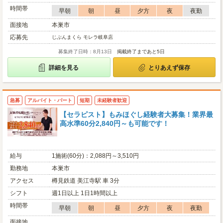
時間帯
早朝
朝
昼
夕方
夜
夜勤
面接地
本巣市
応募先
じぶんまくら モレラ岐阜店
募集終了日時：8月13日
掲載終了まであと5日
詳細を見る
とりあえず保存
急募
アルバイト・パート
短期
未経験者歓迎
【セラピスト】もみほぐし経験者大募集！業界最
高水準60分2,840円～も可能です！
給与
1施術(60分)：2,088円～3,510円
勤務地
本巣市
アクセス
樽見鉄道 美江寺駅 車 3分
シフト
週1日以上 1日1時間以上
時間帯
早朝
朝
昼
夕方
夜
夜勤
面接地