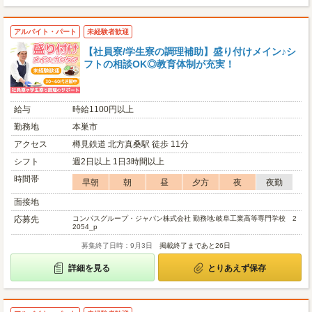
アルバイト・パート
未経験者歓迎
【社員寮/学生寮の調理補助】盛り付けメイン♪シ
フトの相談OK◎教育体制が充実！
給与
時給1100円以上
勤務地
本巣市
アクセス
樽見鉄道 北方真桑駅 徒歩 11分
シフト
週2日以上 1日3時間以上
時間帯
早朝
朝
昼
夕方
夜
夜勤
面接地
応募先
コンパスグループ・ジャパン株式会社 勤務地:岐阜工業高等専門学校 2
2054_p
募集終了日時：9月3日
掲載終了まであと26日
詳細を見る
とりあえず保存