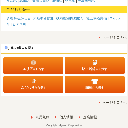
友江駅
恵那駅
美濃太田駅
細畑駅
小泉駅
美濃川合駅
こだわり条件
資格を活かせる
未経験者歓迎
扶養控除内勤務可
社会保険完備
ネイル
可
ピアス可
ページＴＯＰへ
エリア
駅・路線
から探す
から探す
こだわり
職種
から探す
から探す
ページＴＯＰへ
利用規約
個人情報
企業情報
Copyright Mynavi Corporation