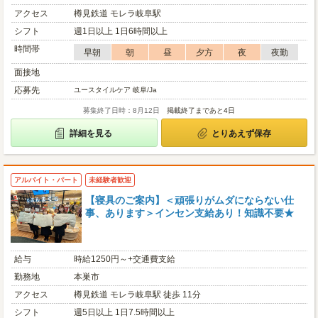
アクセス
樽見鉄道 モレラ岐阜駅
シフト
週1日以上 1日6時間以上
時間帯
早朝
朝
昼
夕方
夜
夜勤
面接地
応募先
ユースタイルケア 岐阜/Ja
募集終了日時：8月12日
掲載終了まであと4日
詳細を見る
とりあえず保存
アルバイト・パート
未経験者歓迎
【寝具のご案内】＜頑張りがムダにならない仕
事、あります＞インセン支給あり！知識不要★
給与
時給1250円～+交通費支給
勤務地
本巣市
アクセス
樽見鉄道 モレラ岐阜駅 徒歩 11分
シフト
週5日以上 1日7.5時間以上