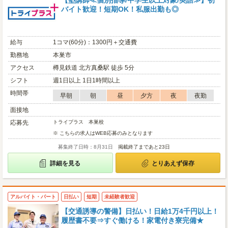
【塾講師≪個別指導/中学生以上対象/英語≫】初
バイト歓迎！短期OK！私服出勤も◎
給与
1コマ(60分)：1300円＋交通費
勤務地
本巣市
アクセス
樽見鉄道 北方真桑駅 徒歩 5分
シフト
週1日以上 1日1時間以上
時間帯
早朝
朝
昼
夕方
夜
夜勤
面接地
応募先
トライプラス 本巣校
※ こちらの求人はWEB応募のみとなります
募集終了日時：8月31日
掲載終了まであと23日
詳細を見る
とりあえず保存
アルバイト・パート
日払い
短期
未経験者歓迎
【交通誘導の警備】日払い！日給1万4千円以上！
履歴書不要⇒すぐ働ける！家電付き寮完備★