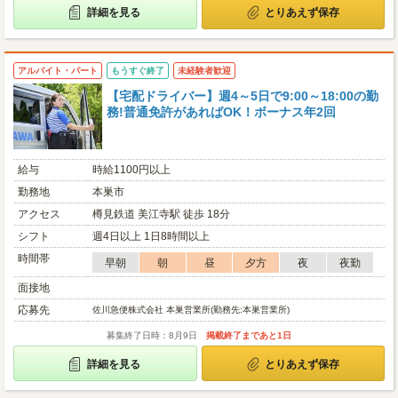
詳細を見る
とりあえず保存
アルバイト・パート
もうすぐ終了
未経験者歓迎
【宅配ドライバー】週4～5日で9:00～18:00の勤
務!普通免許があればOK！ボーナス年2回
給与
時給1100円以上
勤務地
本巣市
アクセス
樽見鉄道 美江寺駅 徒歩 18分
シフト
週4日以上 1日8時間以上
時間帯
早朝
朝
昼
夕方
夜
夜勤
面接地
応募先
佐川急便株式会社 本巣営業所(勤務先:本巣営業所)
募集終了日時：8月9日
掲載終了まであと1日
詳細を見る
とりあえず保存