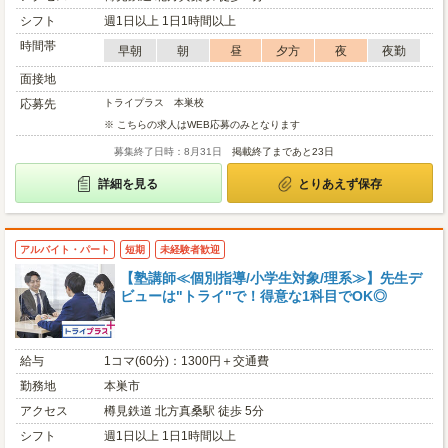
シフト
週1日以上 1日1時間以上
時間帯
早朝
朝
昼
夕方
夜
夜勤
面接地
応募先
トライプラス 本巣校
※ こちらの求人はWEB応募のみとなります
募集終了日時：8月31日
掲載終了まであと23日
詳細を見る
とりあえず保存
アルバイト・パート
短期
未経験者歓迎
【塾講師≪個別指導/小学生対象/理系≫】先生デ
ビューは"トライ"で！得意な1科目でOK◎
給与
1コマ(60分)：1300円＋交通費
勤務地
本巣市
アクセス
樽見鉄道 北方真桑駅 徒歩 5分
シフト
週1日以上 1日1時間以上