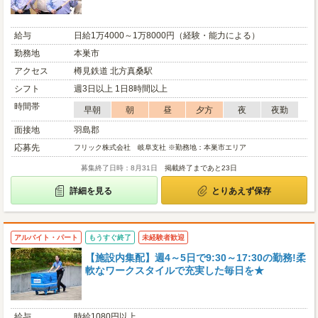
給与
日給1万4000～1万8000円（経験・能力による）
勤務地
本巣市
アクセス
樽見鉄道 北方真桑駅
シフト
週3日以上 1日8時間以上
時間帯
早朝
朝
昼
夕方
夜
夜勤
面接地
羽島郡
応募先
フリック株式会社 岐阜支社 ※勤務地：本巣市エリア
募集終了日時：8月31日
掲載終了まであと23日
詳細を見る
とりあえず保存
アルバイト・パート
もうすぐ終了
未経験者歓迎
【施設内集配】週4～5日で9:30～17:30の勤務!柔
軟なワークスタイルで充実した毎日を★
給与
時給1080円以上