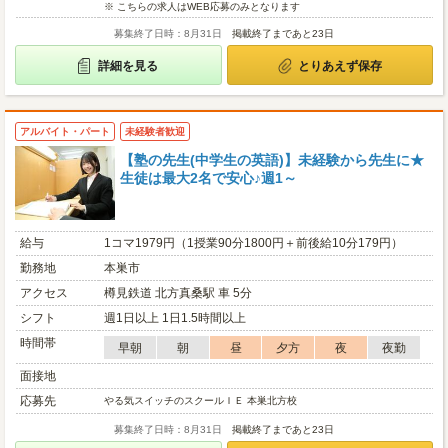
※ こちらの求人はWEB応募のみとなります
募集終了日時：8月31日
掲載終了まであと23日
詳細を見る
とりあえず保存
アルバイト・パート
未経験者歓迎
【塾の先生(中学生の英語)】未経験から先生に★
生徒は最大2名で安心♪週1～
給与
1コマ1979円（1授業90分1800円＋前後給10分179円）
勤務地
本巣市
アクセス
樽見鉄道 北方真桑駅 車 5分
シフト
週1日以上 1日1.5時間以上
時間帯
早朝
朝
昼
夕方
夜
夜勤
面接地
応募先
やる気スイッチのスクールＩＥ 本巣北方校
募集終了日時：8月31日
掲載終了まであと23日