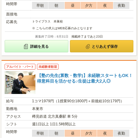
時間帯
早朝
朝
昼
夕方
夜
夜勤
面接地
応募先
トライプラス 本巣校
※ こちらの求人はWEB応募のみとなります
募集終了日時：8月31日
掲載終了まであと23日
詳細を見る
とりあえず保存
アルバイト・パート
未経験者歓迎
【塾の先生(算数・数学)】未経験スタートもOK！
得意科目を活かせる♪生徒は最大2人◎
給与
1コマ1979円（1授業90分1800円＋前後給10分179円）
勤務地
本巣市
アクセス
樽見鉄道 北方真桑駅 車 5分
シフト
週1日以上 1日1.5時間以上
時間帯
早朝
朝
昼
夕方
夜
夜勤