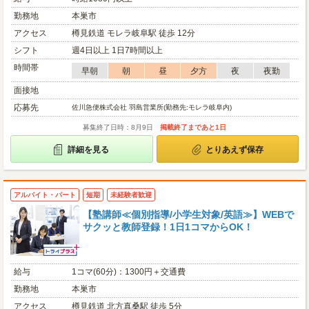
勤務地
本巣市
アクセス
樽見鉄道 モレラ岐阜駅 徒歩 12分
シフト
週4日以上 1日7時間以上
時間帯
早朝
朝
昼
夕方
夜
夜勤
面接地
応募先
佐川急便株式会社 羽島営業所(勤務先:モレラ岐阜内)
募集終了日時：8月9日
掲載終了まであと1日
詳細を見る
とりあえず保存
アルバイト・パート
短期
未経験者歓迎
【塾講師≪個別指導/小学生対象/英語≫】WEBで
サクッと教師登録！1日1コマからOK！
給与
1コマ(60分)：1300円＋交通費
勤務地
本巣市
アクセス
樽見鉄道 北方真桑駅 徒歩 5分