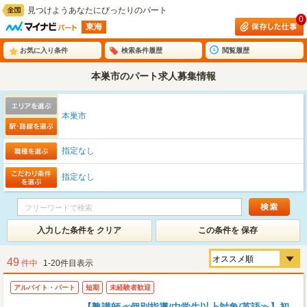
見つけようあなたにぴったりのパート
0
東海
お気に入り条件
検索条件履歴
閲覧履歴
本巣市のパート求人募集情報
本巣市
指定なし
指定なし
入力した条件を クリア
この条件を 保存
49
件中
1-20件目表示
アルバイト・パート
短期
未経験者歓迎