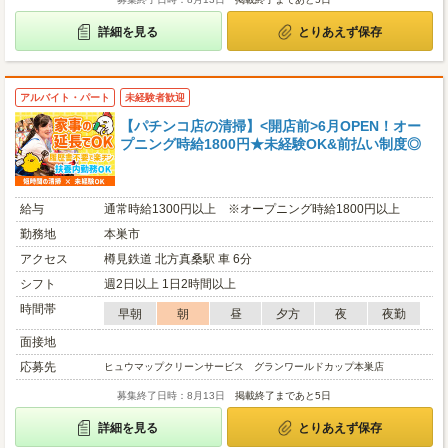
詳細を見る
とりあえず保存
アルバイト・パート
未経験者歓迎
【パチンコ店の清掃】<開店前>6月OPEN！オー
プニング時給1800円★未経験OK&前払い制度◎
給与
通常時給1300円以上 ※オープニング時給1800円以上
勤務地
本巣市
アクセス
樽見鉄道 北方真桑駅 車 6分
シフト
週2日以上 1日2時間以上
時間帯
早朝
朝
昼
夕方
夜
夜勤
面接地
応募先
ヒュウマップクリーンサービス グランワールドカップ本巣店
募集終了日時：8月13日
掲載終了まであと5日
詳細を見る
とりあえず保存