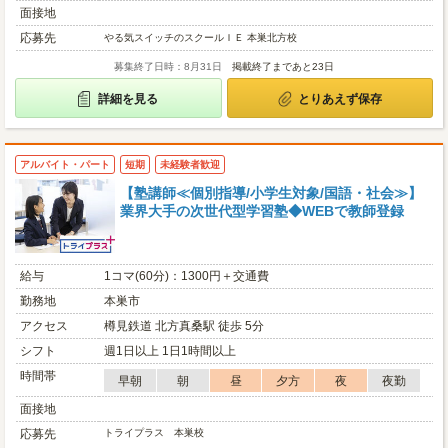
面接地
応募先
やる気スイッチのスクールＩＥ 本巣北方校
募集終了日時：8月31日
掲載終了まであと23日
詳細を見る
とりあえず保存
アルバイト・パート
短期
未経験者歓迎
【塾講師≪個別指導/小学生対象/国語・社会≫】
業界大手の次世代型学習塾◆WEBで教師登録
給与
1コマ(60分)：1300円＋交通費
勤務地
本巣市
アクセス
樽見鉄道 北方真桑駅 徒歩 5分
シフト
週1日以上 1日1時間以上
時間帯
早朝
朝
昼
夕方
夜
夜勤
面接地
応募先
トライプラス 本巣校