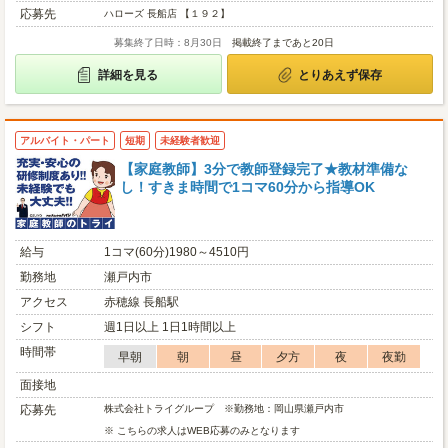
応募先
ハローズ 長船店 【１９２】
募集終了日時：8月30日
掲載終了まであと20日
詳細を見る
とりあえず保存
アルバイト・パート
短期
未経験者歓迎
【家庭教師】3分で教師登録完了★教材準備な
し！すきま時間で1コマ60分から指導OK
給与
1コマ(60分)1980～4510円
勤務地
瀬戸内市
アクセス
赤穂線 長船駅
シフト
週1日以上 1日1時間以上
時間帯
早朝
朝
昼
夕方
夜
夜勤
面接地
応募先
株式会社トライグループ ※勤務地：岡山県瀬戸内市
※ こちらの求人はWEB応募のみとなります