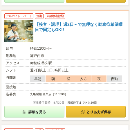
アルバイト・パート
短期
未経験者歓迎
【接客・調理】週2日～で無理なく勤務◎希望曜
日で固定もOK!!
給与
時給1200円～
勤務地
瀬戸内市
アクセス
赤穂線 邑久駅
シフト
週2日以上 1日3時間以上
時間帯
早朝
朝
昼
夕方
夜
夜勤
面接地
応募先
丸亀製麺 邑久店［110390］
募集終了日時：8月30日
掲載終了まであと20日
詳細を見る
とりあえず保存