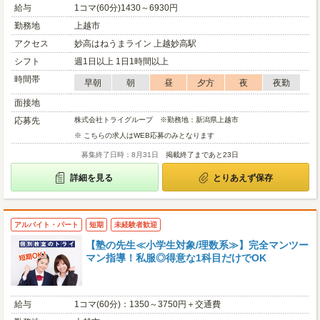
給与
1コマ(60分)1430～6930円
勤務地
上越市
アクセス
妙高はねうまライン 上越妙高駅
シフト
週1日以上 1日1時間以上
時間帯
早朝
朝
昼
夕方
夜
夜勤
面接地
応募先
株式会社トライグループ ※勤務地：新潟県上越市
※ こちらの求人はWEB応募のみとなります
募集終了日時：8月31日
掲載終了まであと23日
詳細を見る
とりあえず保存
アルバイト・パート
短期
未経験者歓迎
【塾の先生≪小学生対象/理数系≫】完全マンツー
マン指導！私服◎得意な1科目だけでOK
給与
1コマ(60分)：1350～3750円＋交通費