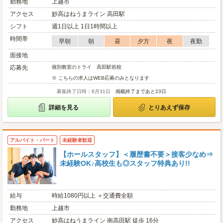
勤務地
上越市
アクセス
妙高はねうまライン 高田駅
シフト
週1日以上 1日1時間以上
時間帯
早朝
朝
昼
夕方
夜
夜勤
面接地
応募先
個別教室のトライ 高田駅前校
※ こちらの求人はWEB応募のみとなります
募集終了日時：8月31日
掲載終了まであと23日
詳細を見る
とりあえず保存
アルバイト・パート
未経験者歓迎
【ホールスタッフ】＜履歴書不要＞接客少なめ⇒
未経験OK♪高校生も◎スタッフ特典あり!!
給与
時給1080円以上 ＋交通費全額
勤務地
上越市
アクセス
妙高はねうまライン 南高田駅 徒歩 16分