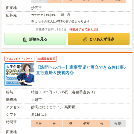
面接地
妙高市
応募先
カラオケまねきねこ 新井店
※ こちらの求人はWEB応募のみとなります
募集終了日時：8月9日
掲載終了まであと1日
詳細を見る
とりあえず保存
アルバイト・パート
未経験者歓迎
【訪問ヘルパー】家事育児と両立できるお仕事♪
直行直帰＆扶養内◎
給与
時給 1,185円～1,385円（各種手当あり）
勤務地
上越市
アクセス
妙高はねうまライン 高田駅
シフト
週1日以上
時間帯
早朝
朝
昼
夕方
夜
夜勤
面接地