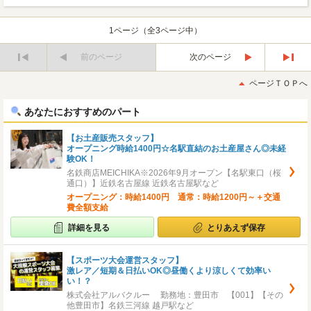
1ページ（全3ページ中）
前のページ
次のページ
最
最
初
後
ページＴＯＰへ
へ
へ
あなたにおすすめのパート
【お土産販売スタッフ】
オープニング時給1400円☆名駅直結のお土産屋さん◎未経
験OK！
名鉄商店MEICHIKA※2026年9月オープン【名駅東口（桜
通口）】近鉄名古屋線 近鉄名古屋駅など
オープニング：時給1400円 通常：時給1200円～＋交通
費全額支給
詳細を見る
とりあえず保存
【スポーツ大会運営スタッフ】
激レア／短期＆日払いOK◎昼働くより涼しくて効率い
い！？
株式会社アルバクルー 勤務地：豊田市 【001】【その
他豊田市】名鉄三河線 越戸駅など