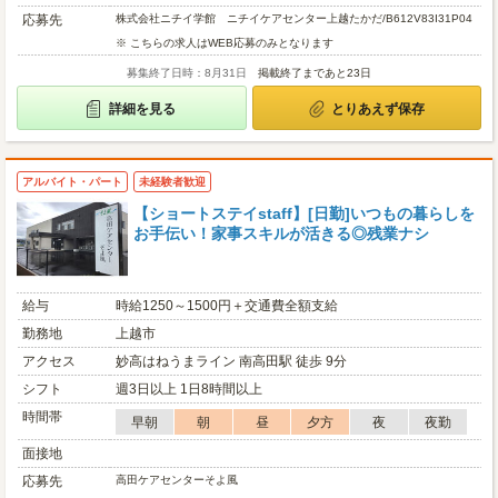
応募先
株式会社ニチイ学館 ニチイケアセンター上越たかだ/B612V83I31P04
※ こちらの求人はWEB応募のみとなります
募集終了日時：8月31日
掲載終了まであと23日
詳細を見る
とりあえず保存
アルバイト・パート
未経験者歓迎
【ショートステイstaff】[日勤]いつもの暮らしを
お手伝い！家事スキルが活きる◎残業ナシ
給与
時給1250～1500円＋交通費全額支給
勤務地
上越市
アクセス
妙高はねうまライン 南高田駅 徒歩 9分
シフト
週3日以上 1日8時間以上
時間帯
早朝
朝
昼
夕方
夜
夜勤
面接地
応募先
高田ケアセンターそよ風