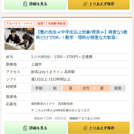
詳細を見る
とりあえず保存
アルバイト・パート
短期
未経験者歓迎
【塾の先生≪中学生以上対象/理系≫】得意な1教
科だけでOK♪！数学・理科が得意な方歓迎♪
給与
1コマ(60分)：1350～3750円＋交通費
勤務地
上越市
アクセス
妙高はねうまライン 高田駅
シフト
週1日以上 1日1時間以上
時間帯
早朝
朝
昼
夕方
夜
夜勤
面接地
応募先
個別教室のトライ 高田駅前校
※ こちらの求人はWEB応募のみとなります
募集終了日時：8月31日
掲載終了まであと23日
詳細を見る
とりあえず保存