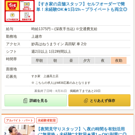
【すき家の店舗スタッフ】セルフオーダーで簡
単！未経験OK★1日/2h～プライベートも両立◎
給与
時給1375円～(深夜手当込) ※交通費支給
勤務地
上越市
アクセス
妙高はねうまライン 高田駅 車 2分
シフト
週2日以上 1日2時間以上
時間帯
早朝
朝
昼
夕方
夜
夜勤
面接地
応募先
すき家 上越高土店
※ こちらの求人はWEB応募のみとなります
募集終了日時：8月31日
掲載終了まであと23日
詳細を見る
とりあえず保存
アルバイト・パート
未経験者歓迎
【夜間見守りスタッフ】＼夜の時間を有効活用
／"無資格・未経験"大歓迎★週1～OK!副業に◎