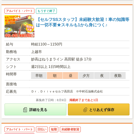
アルバイト・パート
もうすぐ終了
【セルフSSスタッフ】未経験大歓迎！車の知識等
は一切不要★スキルも1から身につく♪
給与
時給1100～1150円
勤務地
上越市
アクセス
妙高はねうまライン 高田駅 徒歩 17分
シフト
週2日以上 1日5時間以上
時間帯
早朝
朝
昼
夕方
夜
夜勤
面接地
応募先
Ｄｒ．Ｄｒｉｖｅセルフ高田店 ※中村石油株式会社
募集終了日時：8月9日
掲載終了まであと1日
詳細を見る
とりあえず保存
アルバイト・パート
日払い
短期
未経験者歓迎