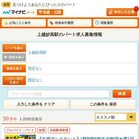
見つけようあなたにぴったりのパート
0
甲信越・北陸
お気に入り条件
検索条件履歴
閲覧履歴
上越妙高駅のパート求人募集情報
上越妙高駅
指定なし
指定なし
入力した条件を クリア
この条件を 保存
50
件中
1-20件目表示
アルバイト・パート
短期
未経験者歓迎