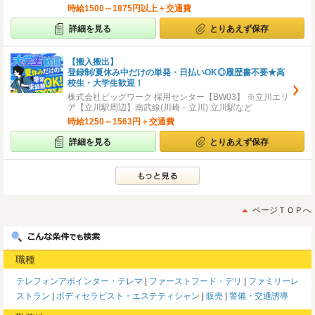
時給1500～1875円以上＋交通費
詳細を見る
とりあえず保存
【搬入搬出】
登録制/夏休み中だけの単発・日払いOK◎履歴書不要★高
校生・大学生歓迎！
株式会社ビッグワーク 採用センター【BW03】 ※立川エリ
ア【立川駅周辺】南武線(川崎－立川) 立川駅など
時給1250～1563円＋交通費
詳細を見る
とりあえず保存
ページＴＯＰへ
職種
テレフォンアポインター・テレマ
ファーストフード・デリ
ファミリーレ
ストラン
ボディセラピスト・エステティシャン
販売
警備・交通誘導