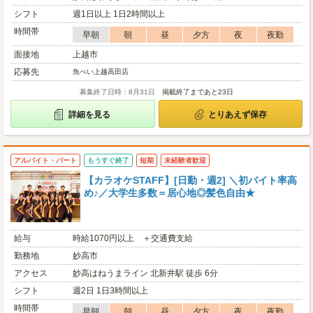
シフト
週1日以上 1日2時間以上
時間帯
早朝
朝
昼
夕方
夜
夜勤
面接地
上越市
応募先
魚べい上越高田店
募集終了日時：8月31日
掲載終了まであと23日
詳細を見る
とりあえず保存
アルバイト・パート
もうすぐ終了
短期
未経験者歓迎
【カラオケSTAFF】[日勤・週2] ＼初バイト率高
め♪／大学生多数＝居心地◎髪色自由★
給与
時給1070円以上 ＋交通費支給
勤務地
妙高市
アクセス
妙高はねうまライン 北新井駅 徒歩 6分
シフト
週2日 1日3時間以上
時間帯
早朝
朝
昼
夕方
夜
夜勤