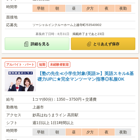
時間帯
早朝
朝
昼
夕方
夜
夜勤
面接地
応募先
ソーシャルインクルーホーム上越寺町/53540902
募集終了日時：8月31日
掲載終了まであと23日
詳細を見る
とりあえず保存
アルバイト・パート
短期
未経験者歓迎
【塾の先生≪小学生対象/英語≫】英語スキル&基
礎力UPに★完全マンツーマン指導◎私服OK
給与
1コマ(60分)：1350～3750円＋交通費
勤務地
上越市
アクセス
妙高はねうまライン 高田駅
シフト
週1日以上 1日1時間以上
時間帯
早朝
朝
昼
夕方
夜
夜勤