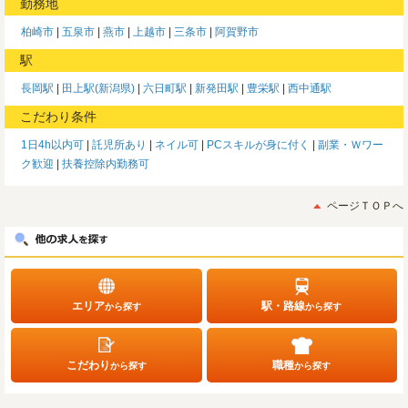
勤務地
柏崎市
五泉市
燕市
上越市
三条市
阿賀野市
駅
長岡駅
田上駅(新潟県)
六日町駅
新発田駅
豊栄駅
西中通駅
こだわり条件
1日4h以内可
託児所あり
ネイル可
PCスキルが身に付く
副業・Ｗワー
ク歓迎
扶養控除内勤務可
ページＴＯＰへ
エリア
駅・路線
から探す
から探す
こだわり
職種
から探す
から探す