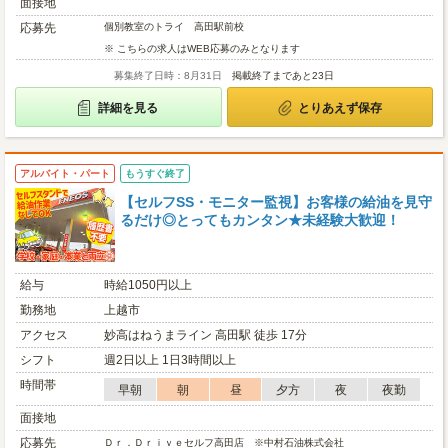
面接地
応募先
個別教室のトライ 高田駅前校
※ こちらの求人はWEB応募のみとなります
募集終了日時：8月31日
掲載終了まであと23日
詳細を見る
とりあえず保存
アルバイト・パート
もうすぐ終了
【セルフSS・モニター監視】お客様の給油を見守
るだけ◎とってもカンタン★未経験大歓迎！
給与
時給1050円以上
勤務地
上越市
アクセス
妙高はねうまライン 高田駅 徒歩 17分
シフト
週2日以上 1日3時間以上
時間帯
早朝
朝
昼
夕方
夜
夜勤
面接地
応募先
Ｄｒ．Ｄｒｉｖｅセルフ高田店 ※中村石油株式会社