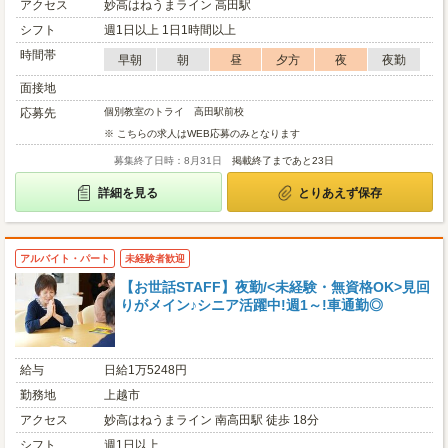
アクセス
妙高はねうまライン 高田駅
シフト
週1日以上 1日1時間以上
時間帯
早朝
朝
昼
夕方
夜
夜勤
面接地
応募先
個別教室のトライ 高田駅前校
※ こちらの求人はWEB応募のみとなります
募集終了日時：8月31日
掲載終了まであと23日
詳細を見る
とりあえず保存
アルバイト・パート
未経験者歓迎
【お世話STAFF】夜勤/<未経験・無資格OK>見回
りがメイン♪シニア活躍中!週1～!車通勤◎
給与
日給1万5248円
勤務地
上越市
アクセス
妙高はねうまライン 南高田駅 徒歩 18分
シフト
週1日以上