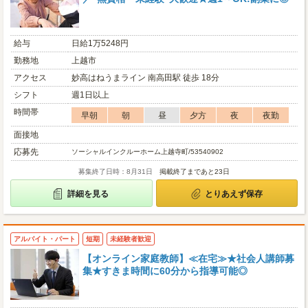
給与
日給1万5248円
勤務地
上越市
アクセス
妙高はねうまライン 南高田駅 徒歩 18分
シフト
週1日以上
時間帯
早朝
朝
昼
夕方
夜
夜勤
面接地
応募先
ソーシャルインクルーホーム上越寺町/53540902
募集終了日時：8月31日
掲載終了まであと23日
詳細を見る
とりあえず保存
アルバイト・パート
短期
未経験者歓迎
【オンライン家庭教師】≪在宅≫★社会人講師募
集★すきま時間に60分から指導可能◎