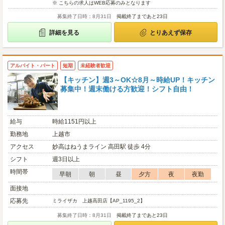
※ こちらの求人はWEB応募のみとなります
募集終了日時：8月31日
掲載終了まであと23日
詳細を見る
とりあえず保存
アルバイト・パート
短期
未経験者歓迎
【キッチン】週3～OK☆8月～時給UP！キッチン
募集中！週末働ける方歓迎！シフト自由！
給与
時給1151円以上
勤務地
上越市
アクセス
妙高はねうまライン 高田駅 徒歩 4分
シフト
週3日以上
時間帯
早朝
朝
昼
夕方
夜
夜勤
面接地
応募先
ミライザカ 上越高田店【AP_1195_2】
募集終了日時：8月31日
掲載終了まであと23日