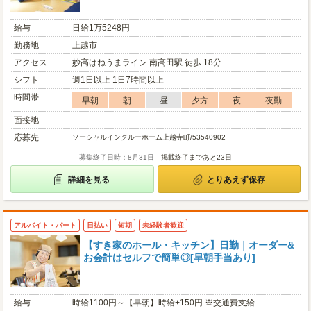
給与
日給1万5248円
勤務地
上越市
アクセス
妙高はねうまライン 南高田駅 徒歩 18分
シフト
週1日以上 1日7時間以上
時間帯
早朝
朝
昼
夕方
夜
夜勤
面接地
応募先
ソーシャルインクルーホーム上越寺町/53540902
募集終了日時：8月31日
掲載終了まであと23日
詳細を見る
とりあえず保存
アルバイト・パート
日払い
短期
未経験者歓迎
【すき家のホール・キッチン】日勤｜オーダー&
お会計はセルフで簡単◎[早朝手当あり]
給与
時給1100円～【早朝】時給+150円 ※交通費支給