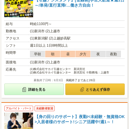
【引越アシスタント】[登録制]学生大歓迎★週1日
～/単発/直行直帰/…働き方自由！
給与
時給1100円～
勤務地
(1)新潟市 (2)上越市
アクセス
(1)東新潟駅 (2)上越妙高駅
シフト
週1日以上 1日8時間以上
時間帯
早朝
朝
昼
夕方
夜
夜勤
面接地
(1)新潟市 (2)上越市
応募先
(1)
株式会社サカイ引越センター 新潟支社
(2)
株式会社サカイ引越センター 新潟支社 ※勤務地：上越市
募集終了日時：9月3日
掲載終了まであと26日
詳細を見る
とりあえず保存
アルバイト・パート
未経験者歓迎
【身の回りのサポート】夜勤/<未経験・無資格OK
>入居者様のサポート!シニア活躍中!週1～！