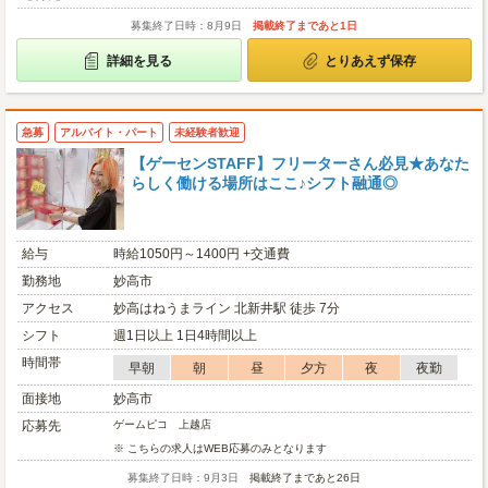
募集終了日時：8月9日
掲載終了まであと1日
詳細を見る
とりあえず保存
急募
アルバイト・パート
未経験者歓迎
【ゲーセンSTAFF】フリーターさん必見★あなた
らしく働ける場所はここ♪シフト融通◎
給与
時給1050円～1400円 +交通費
勤務地
妙高市
アクセス
妙高はねうまライン 北新井駅 徒歩 7分
シフト
週1日以上 1日4時間以上
時間帯
早朝
朝
昼
夕方
夜
夜勤
面接地
妙高市
応募先
ゲームピコ 上越店
※ こちらの求人はWEB応募のみとなります
募集終了日時：9月3日
掲載終了まであと26日