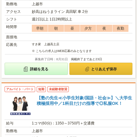
勤務地
上越市
アクセス
妙高はねうまライン 高田駅 車 2分
シフト
週2日以上 1日2時間以上
時間帯
早朝
朝
昼
夕方
夜
夜勤
面接地
応募先
すき家 上越高土店
※ こちらの求人はWEB応募のみとなります
募集終了日時：8月31日
掲載終了まであと23日
詳細を見る
とりあえず保存
アルバイト・パート
短期
未経験者歓迎
【塾の先生≪小学生対象/国語・社会≫】＼大学生
積極採用中／1科目だけの指導で◎私服OK！
給与
1コマ(60分)：1350～3750円＋交通費
勤務地
上越市