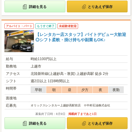
詳細を見る
とりあえず保存
アルバイト・パート
もうすぐ終了
未経験者歓迎
【レンタカー店スタッフ】バイトデビュー大歓迎
◎シフト柔軟・掛け持ちや副業もOK♪
給与
時給1100円以上
勤務地
上越市
アクセス
北陸新幹線(上越妙高－敦賀) 上越妙高駅 徒歩 2分
シフト
週2日以上 1日8時間以上
時間帯
早朝
朝
昼
夕方
夜
夜勤
面接地
応募先
オリックスレンタカー上越妙高駅前店 ※中村石油株式会社
募集終了日時：8月9日
掲載終了まであと1日
詳細を見る
とりあえず保存