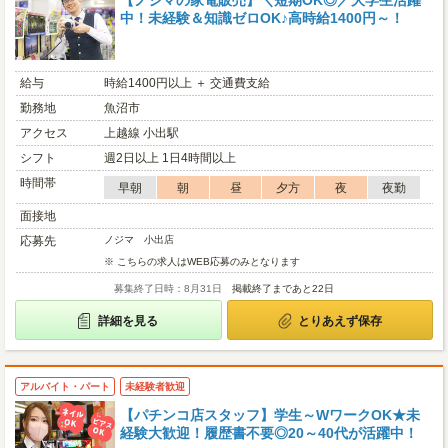
【ノジマの家電販売】＼短期OK◎／大学生活躍
中！未経験＆知識ゼロOK♪高時給1400円～！
給与
時給1400円以上 ＋ 交通費支給
勤務地
魚沼市
アクセス
上越線 小出駅
シフト
週2日以上 1日4時間以上
時間帯
早朝
朝
昼
夕方
夜
夜勤
面接地
応募先
ノジマ 小出店
※ こちらの求人はWEB応募のみとなります
募集終了日時：8月31日
掲載終了まであと22日
詳細を見る
とりあえず保存
アルバイト・パート
未経験者歓迎
【パチンコ店スタッフ】学生～WワークOK★未
経験大歓迎！履歴書不要◎20～40代が活躍中！