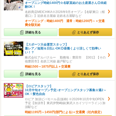
オープニング時給1400円☆名駅直結のお土産屋さん◎未経
験OK！
名鉄商店MEICHIKA※2026年9月オープン【名駅東口（桜
通口）】近鉄名古屋線 近鉄名古屋駅など
オープニング：時給1400円 通常：時給1200円～＋交通
費全額支給
詳細を見る
とりあえず保存
【スポーツ大会運営スタッフ】
激レア／短期＆日払いOK◎昼働くより涼しくて効率い
い！？
株式会社アルバクルー 勤務地：豊田市 【001】【その
他豊田市】名鉄三河線 越戸駅など
時給1500～1875円以上＋交通費
詳細を見る
とりあえず保存
【ロピアスタッフ】
10月中旬オープン予定♪オープニングスタッフ募集☆週2～
OK！髪色自由
ロピア 加須ビバモール店(仮称) ※2026年10月中旬OPEN
予定【加須市】東武伊勢崎線(東武スカイツリーライン) 加
須駅など
時給1195円～1450円(部門による)＋交通費（社内規定）