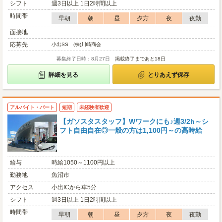
シフト
週3日以上 1日2時間以上
時間帯
早朝
朝
昼
夕方
夜
夜勤
面接地
応募先
小出SS (株)川崎商会
募集終了日時：8月27日
掲載終了まであと18日
詳細を見る
とりあえず保存
アルバイト・パート
短期
未経験者歓迎
【ガソスタスタッフ】Wワークにも♪週3/2h～シ
フト自由自在◎一般の方は1,100円～の高時給
給与
時給1050～1100円以上
勤務地
魚沼市
アクセス
小出ICから車5分
シフト
週3日以上 1日2時間以上
時間帯
早朝
朝
昼
夕方
夜
夜勤