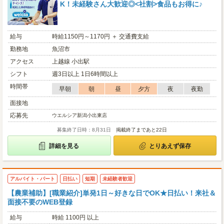
K！未経験さん大歓迎◎<社割>食品もお得に♪
給与
時給1150円～1170円 ＋ 交通費支給
勤務地
魚沼市
アクセス
上越線 小出駅
シフト
週3日以上 1日6時間以上
時間帯
早朝
朝
昼
夕方
夜
夜勤
面接地
応募先
ウエルシア新潟小出東店
募集終了日時：8月31日
掲載終了まであと22日
詳細を見る
とりあえず保存
アルバイト・パート
日払い
短期
未経験者歓迎
【農業補助】[職業紹介]単発1日～好きな日でOK★日払い！来社＆
面接不要のWEB登録
給与
時給 1100円 以上