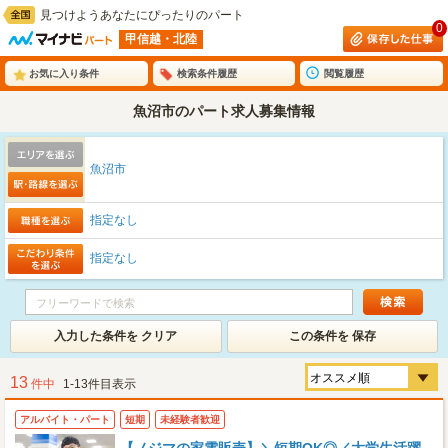
見つけようあなたにぴったりのパート
0
甲信越・北陸
お気に入り条件
検索条件履歴
閲覧履歴
魚沼市のパート求人募集情報
魚沼市
指定なし
指定なし
入力した条件を クリア
この条件を 保存
13
件中
1-13件目表示
アルバイト・パート
短期
未経験者歓迎