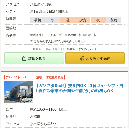
アクセス
只見線 小出駅
シフト
週1日以上 1日1時間以上
時間帯
早朝
朝
昼
夕方
夜
夜勤
面接地
応募先
株式会社トライグループ ※勤務地：新潟県魚沼市
※ こちらの求人はWEB応募のみとなります
募集終了日時：8月31日
掲載終了まであと22日
詳細を見る
とりあえず保存
アルバイト・パート
短期
未経験者歓迎
【ガソスタStaff】扶養内OK！1日２h～シフト自
由自在◎家事の合間や午前だけの勤務もOK
給与
時給1050～1100円以上
勤務地
魚沼市
アクセス
小出ICから車5分