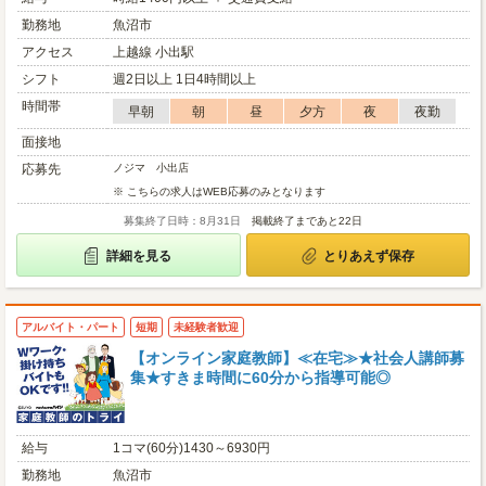
勤務地
魚沼市
アクセス
上越線 小出駅
シフト
週2日以上 1日4時間以上
時間帯
早朝
朝
昼
夕方
夜
夜勤
面接地
応募先
ノジマ 小出店
※ こちらの求人はWEB応募のみとなります
募集終了日時：8月31日
掲載終了まであと22日
詳細を見る
とりあえず保存
アルバイト・パート
短期
未経験者歓迎
【オンライン家庭教師】≪在宅≫★社会人講師募
集★すきま時間に60分から指導可能◎
給与
1コマ(60分)1430～6930円
勤務地
魚沼市