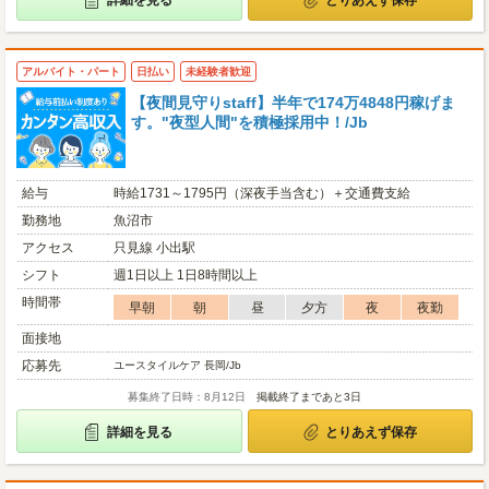
詳細を見る
とりあえず保存
アルバイト・パート
日払い
未経験者歓迎
【夜間見守りstaff】半年で174万4848円稼げま
す。"夜型人間"を積極採用中！/Jb
給与
時給1731～1795円（深夜手当含む）＋交通費支給
勤務地
魚沼市
アクセス
只見線 小出駅
シフト
週1日以上 1日8時間以上
時間帯
早朝
朝
昼
夕方
夜
夜勤
面接地
応募先
ユースタイルケア 長岡/Jb
募集終了日時：8月12日
掲載終了まであと3日
詳細を見る
とりあえず保存