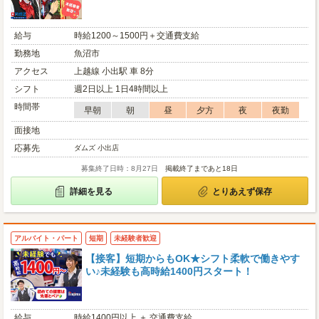
給与
時給1200～1500円＋交通費支給
勤務地
魚沼市
アクセス
上越線 小出駅 車 8分
シフト
週2日以上 1日4時間以上
時間帯
早朝
朝
昼
夕方
夜
夜勤
面接地
応募先
ダムズ 小出店
募集終了日時：8月27日
掲載終了まであと18日
詳細を見る
とりあえず保存
アルバイト・パート
短期
未経験者歓迎
【接客】短期からもOK★シフト柔軟で働きやす
い♪未経験も高時給1400円スタート！
給与
時給1400円以上 ＋ 交通費支給