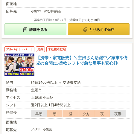
面接地
応募先
小出SS (株)川崎商会
募集終了日時：8月27日
掲載終了まであと18日
詳細を見る
とりあえず保存
アルバイト・パート
短期
未経験者歓迎
【携帯・家電販売】＼主婦さん活躍中／家事や育
児の合間に♪柔軟シフトで急な用事も安心◎
給与
時給1400円以上 ＋ 交通費支給
勤務地
魚沼市
アクセス
上越線 小出駅
シフト
週2日以上 1日4時間以上
時間帯
早朝
朝
昼
夕方
夜
夜勤
面接地
応募先
ノジマ 小出店