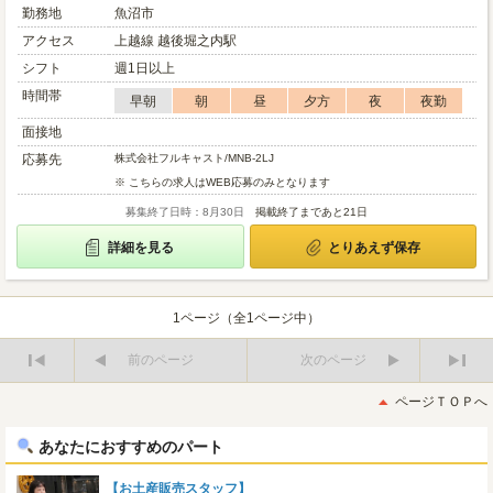
勤務地
魚沼市
アクセス
上越線 越後堀之内駅
シフト
週1日以上
時間帯
早朝
朝
昼
夕方
夜
夜勤
面接地
応募先
株式会社フルキャスト/MNB-2LJ
※ こちらの求人はWEB応募のみとなります
募集終了日時：8月30日
掲載終了まであと21日
詳細を見る
とりあえず保存
1ページ（全1ページ中）
前のページ
次のページ
最
最
初
後
ページＴＯＰへ
へ
へ
あなたにおすすめのパート
【お土産販売スタッフ】