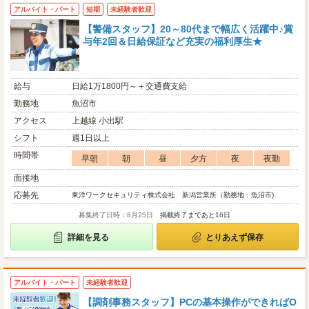
アルバイト・パート
短期
未経験者歓迎
【警備スタッフ】20～80代まで幅広く活躍中♪賞
与年2回＆日給保証など充実の福利厚生★
給与
日給1万1800円～＋交通費支給
勤務地
魚沼市
アクセス
上越線 小出駅
シフト
週1日以上
時間帯
早朝
朝
昼
夕方
夜
夜勤
面接地
応募先
東洋ワークセキュリティ株式会社 新潟営業所（勤務地：魚沼市)
募集終了日時：8月25日
掲載終了まであと16日
詳細を見る
とりあえず保存
アルバイト・パート
未経験者歓迎
【調剤事務スタッフ】PCの基本操作ができればO