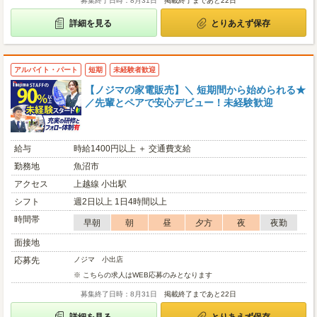
募集終了日時：8月31日
掲載終了まであと22日
詳細を見る
とりあえず保存
アルバイト・パート
短期
未経験者歓迎
【ノジマの家電販売】＼ 短期間から始められる★
／先輩とペアで安心デビュー！未経験歓迎
給与
時給1400円以上 ＋ 交通費支給
勤務地
魚沼市
アクセス
上越線 小出駅
シフト
週2日以上 1日4時間以上
時間帯
早朝
朝
昼
夕方
夜
夜勤
面接地
応募先
ノジマ 小出店
※ こちらの求人はWEB応募のみとなります
募集終了日時：8月31日
掲載終了まであと22日