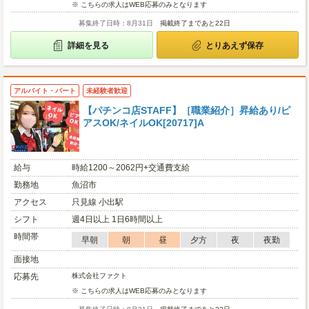
※ こちらの求人はWEB応募のみとなります
募集終了日時：8月31日
掲載終了まであと22日
詳細を見る
とりあえず保存
アルバイト・パート
未経験者歓迎
【パチンコ店STAFF】［職業紹介］昇給あり/ピ
アスOK/ネイルOK[20717]A
給与
時給1200～2062円+交通費支給
勤務地
魚沼市
アクセス
只見線 小出駅
シフト
週4日以上 1日6時間以上
時間帯
早朝
朝
昼
夕方
夜
夜勤
面接地
応募先
株式会社ファクト
※ こちらの求人はWEB応募のみとなります