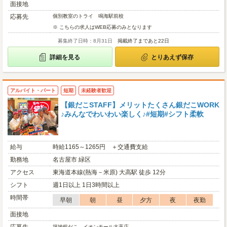
面接地
応募先
個別教室のトライ 鳴海駅前校
※ こちらの求人はWEB応募のみとなります
募集終了日時：8月31日
掲載終了まであと22日
詳細を見る
とりあえず保存
アルバイト・パート
短期
未経験者歓迎
【銀だこSTAFF】メリットたくさん銀だこWORK
♪みんなでわいわい楽しく♪#短期#シフト柔軟
給与
時給1165～1265円 ＋交通費支給
勤務地
名古屋市 緑区
アクセス
東海道本線(熱海－米原) 大高駅 徒歩 12分
シフト
週1日以上 1日3時間以上
時間帯
早朝
朝
昼
夕方
夜
夜勤
面接地
築地銀だこ イオンモール大高店