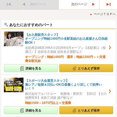
前のページ
次のページ
最
最
初
後
ページＴＯＰへ
へ
へ
あなたにおすすめのパート
【お土産販売スタッフ】
オープニング時給1400円☆名駅直結のお土産屋さん◎未経
験OK！
名鉄商店MEICHIKA※2026年9月オープン【名駅東口（桜
通口）】近鉄名古屋線 近鉄名古屋駅など
オープニング：時給1400円 通常：時給1200円～＋交通
費全額支給
詳細を見る
とりあえず保存
【スポーツ大会運営スタッフ】
激レア／短期＆日払いOK◎昼働くより涼しくて効率い
い！？
株式会社アルバクルー 勤務地：豊田市 【001】【その
他豊田市】名鉄三河線 越戸駅など
時給1500～1875円以上＋交通費
詳細を見る
とりあえず保存