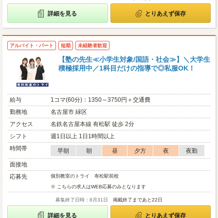
詳細を見る
とりあえず保存
アルバイト・パート
短期
未経験者歓迎
【塾の先生≪小学生対象/国語・社会≫】＼大学生
積極採用中／1科目だけの指導で◎私服OK！
給与
1コマ(60分)：1350～3750円＋交通費
勤務地
名古屋市 緑区
アクセス
名鉄名古屋本線 有松駅 徒歩 2分
シフト
週1日以上 1日1時間以上
時間帯
早朝
朝
昼
夕方
夜
夜勤
面接地
応募先
個別教室のトライ 有松駅前校
※ こちらの求人はWEB応募のみとなります
募集終了日時：8月31日
掲載終了まであと22日
詳細を見る
とりあえず保存