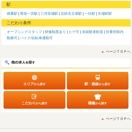
駅
徳重駅
尾張一宮駅
三河安城駅
近鉄名古屋駅
一社駅
矢場町駅
こだわり条件
オープニングスタッフ
研修制度あり
ヒゲ可
未経験者歓迎
扶養控除内
勤務可
バイク/自転車通勤可
ページＴＯＰへ
エリア
駅・路線
から探す
から探す
こだわり
職種
から探す
から探す
ページＴＯＰへ