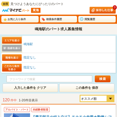
見つけようあなたにぴったりのパート
0
東海
お気に入り条件
検索条件履歴
閲覧履歴
鳴海駅のパート求人募集情報
鳴海駅
指定なし
指定なし
入力した条件を クリア
この条件を 保存
120
件中
1-20件目表示
アルバイト・パート
未経験者歓迎