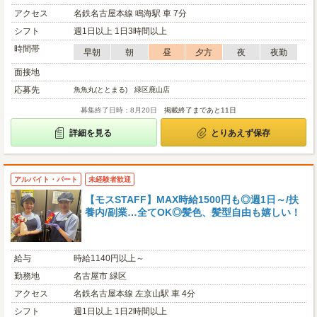
アクセス
名鉄名古屋本線 鳴海駅 車 7分
シフト
週1日以上 1日3時間以上
時間帯
早朝
朝
昼
夕方
夜
夜勤
面接地
応募先
魚魚丸(ととまる) 緑区鹿山店
募集終了日時：8月20日
掲載終了まであと11日
詳細を見る
とりあえず保存
アルバイト・パート
未経験者歓迎
【モスSTAFF】MAX時給1500円も◎週1日～/扶
養内/副業…全てOK◎髪色、髪型自由も嬉しい！
給与
時給1140円以上～
勤務地
名古屋市 緑区
アクセス
名鉄名古屋本線 左京山駅 車 4分
シフト
週1日以上 1日2時間以上