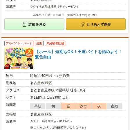
応募先
ツクイ名古屋緑浦里（デイサービス）
募集終了日時：8月31日
掲載終了まであと22日
詳細を見る
とりあえず保存
アルバイト・パート
短期
未経験者歓迎
【ホール】短期もOK！王道バイトを始めよう！
髪色自由
給与
時給1140円以上＋交通費
勤務地
名古屋市 緑区
アクセス
名鉄名古屋本線 本星崎駅 徒歩 10分
シフト
週1日以上 1日2時間以上
時間帯
早朝
朝
昼
夕方
夜
夜勤
面接地
名古屋市 緑区
応募先
ガスト 鳴海最中店＜011945＞
※ こちらの求人はWEB応募のみとなります