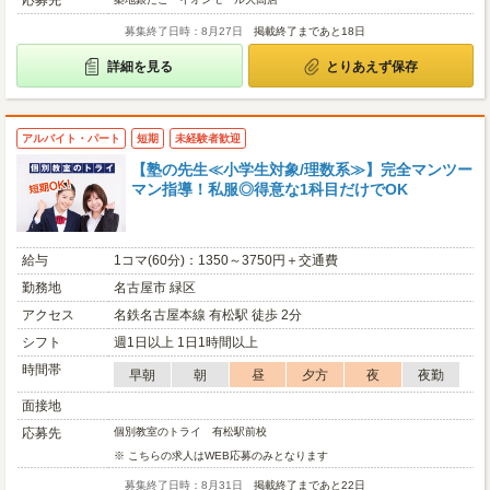
応募先
募集終了日時：8月27日
掲載終了まであと18日
詳細を見る
とりあえず保存
アルバイト・パート
短期
未経験者歓迎
【塾の先生≪小学生対象/理数系≫】完全マンツー
マン指導！私服◎得意な1科目だけでOK
給与
1コマ(60分)：1350～3750円＋交通費
勤務地
名古屋市 緑区
アクセス
名鉄名古屋本線 有松駅 徒歩 2分
シフト
週1日以上 1日1時間以上
時間帯
早朝
朝
昼
夕方
夜
夜勤
面接地
応募先
個別教室のトライ 有松駅前校
※ こちらの求人はWEB応募のみとなります
募集終了日時：8月31日
掲載終了まであと22日