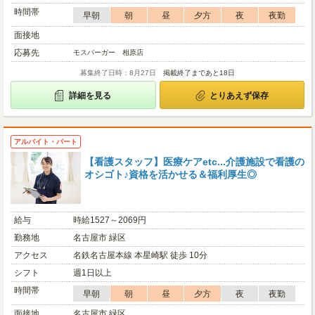
時間帯
早朝
朝
昼
夕方
夜
夜勤
面接地
応募先
モスバーガー 相原店
募集終了日時：8月27日
掲載終了まであと18日
詳細を見る
とりあえず保存
アルバイト・パート
【看護スタッフ】医療ケアetc...介護施設で看護の
オシゴト♪資格を活かせる＆福利厚生◎
給与
時給1527～2069円
勤務地
名古屋市 緑区
アクセス
名鉄名古屋本線 本星崎駅 徒歩 10分
シフト
週1日以上
時間帯
早朝
朝
昼
夕方
夜
夜勤
面接地
名古屋市 緑区