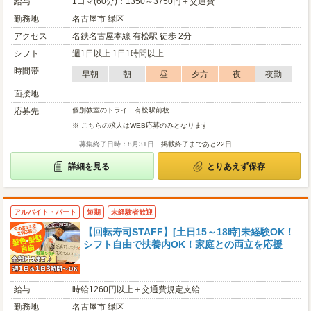
給与
1コマ(60分)：1350～3750円＋交通費
勤務地
名古屋市 緑区
アクセス
名鉄名古屋本線 有松駅 徒歩 2分
シフト
週1日以上 1日1時間以上
時間帯
早朝
朝
昼
夕方
夜
夜勤
面接地
応募先
個別教室のトライ 有松駅前校
※ こちらの求人はWEB応募のみとなります
募集終了日時：8月31日
掲載終了まであと22日
詳細を見る
とりあえず保存
アルバイト・パート
短期
未経験者歓迎
【回転寿司STAFF】[土日15～18時]未経験OK！
シフト自由で扶養内OK！家庭との両立を応援
給与
時給1260円以上＋交通費規定支給
勤務地
名古屋市 緑区