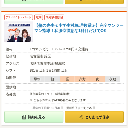
アルバイト・パート
短期
未経験者歓迎
【塾の先生≪小学生対象/理数系≫】完全マンツー
マン指導！私服◎得意な1科目だけでOK
給与
1コマ(60分)：1350～3750円＋交通費
勤務地
名古屋市 緑区
アクセス
名鉄名古屋本線 鳴海駅
シフト
週1日以上 1日1時間以上
時間帯
早朝
朝
昼
夕方
夜
夜勤
面接地
応募先
個別教室のトライ 鳴海駅前校
※ こちらの求人はWEB応募のみとなります
募集終了日時：8月31日
掲載終了まであと22日
詳細を見る
とりあえず保存