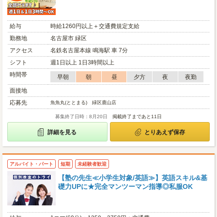
給与
時給1260円以上＋交通費規定支給
勤務地
名古屋市 緑区
アクセス
名鉄名古屋本線 鳴海駅 車 7分
シフト
週1日以上 1日3時間以上
時間帯
早朝
朝
昼
夕方
夜
夜勤
面接地
応募先
魚魚丸(ととまる) 緑区鹿山店
募集終了日時：8月20日
掲載終了まであと11日
詳細を見る
とりあえず保存
アルバイト・パート
短期
未経験者歓迎
【塾の先生≪小学生対象/英語≫】英語スキル&基
礎力UPに★完全マンツーマン指導◎私服OK