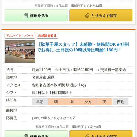
募集終了日時：8月31日
掲載終了まであと22日
詳細を見る
とりあえず保存
アルバイト・パート
未経験者歓迎
【駄菓子屋スタッフ】未経験・短時間OK★社割
でお得に♪土日祝の19時以降は時給1180円！
給与
時給1140円 ※土日祝：時給1190円 ＋交通費一部支給
勤務地
名古屋市 緑区
アクセス
名鉄名古屋本線 鳴海駅 徒歩 14分
シフト
週2日以上 1日5時間以上
時間帯
早朝
朝
昼
夕方
夜
夜勤
面接地
応募先
おかしの里もりや なるぱーく店
募集終了日時：8月17日
掲載終了まであと8日
詳細を見る
とりあえず保存