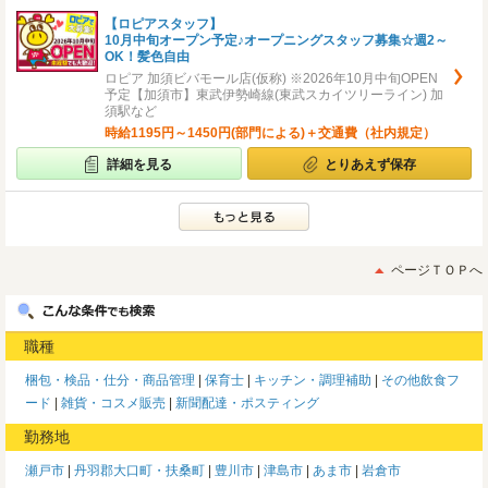
【ロピアスタッフ】
10月中旬オープン予定♪オープニングスタッフ募集☆週2～
OK！髪色自由
ロピア 加須ビバモール店(仮称) ※2026年10月中旬OPEN
予定【加須市】東武伊勢崎線(東武スカイツリーライン) 加
須駅など
時給1195円～1450円(部門による)＋交通費（社内規定）
詳細を見る
とりあえず保存
ページＴＯＰへ
職種
梱包・検品・仕分・商品管理
保育士
キッチン・調理補助
その他飲食フ
ード
雑貨・コスメ販売
新聞配達・ポスティング
勤務地
瀬戸市
丹羽郡大口町・扶桑町
豊川市
津島市
あま市
岩倉市