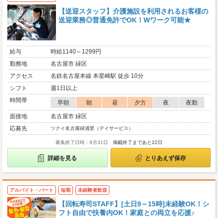
【送迎スタッフ】介護施設を利用されるお客様の
送迎業務◎普通免許でOK！Wワーク可能★
給与
時給1140～1299円
勤務地
名古屋市 緑区
アクセス
名鉄名古屋本線 本星崎駅 徒歩 10分
シフト
週1日以上
時間帯
早朝
朝
昼
夕方
夜
夜勤
面接地
名古屋市 緑区
応募先
ツクイ名古屋緑浦里（デイサービス）
募集終了日時：8月31日
掲載終了まであと22日
詳細を見る
とりあえず保存
アルバイト・パート
短期
未経験者歓迎
【回転寿司STAFF】[土日9～15時]未経験OK！シ
フト自由で扶養内OK！家庭との両立を応援♪