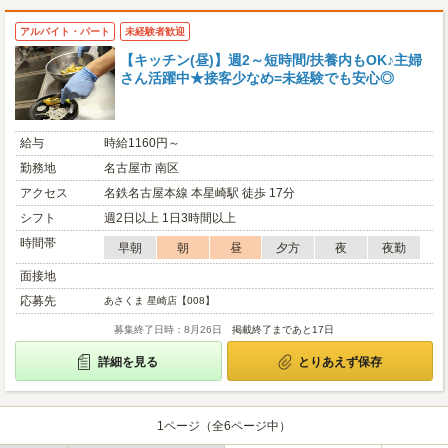
アルバイト・パート
未経験者歓迎
【キッチン(昼)】週2～短時間/扶養内もOK♪主婦
さん活躍中★接客少なめ=未経験でも安心◎
給与
時給1160円～
勤務地
名古屋市 南区
アクセス
名鉄名古屋本線 本星崎駅 徒歩 17分
シフト
週2日以上 1日3時間以上
時間帯
早朝
朝
昼
夕方
夜
夜勤
面接地
応募先
あさくま 星崎店【008】
募集終了日時：8月26日
掲載終了まであと17日
詳細を見る
とりあえず保存
1ページ（全6ページ中）