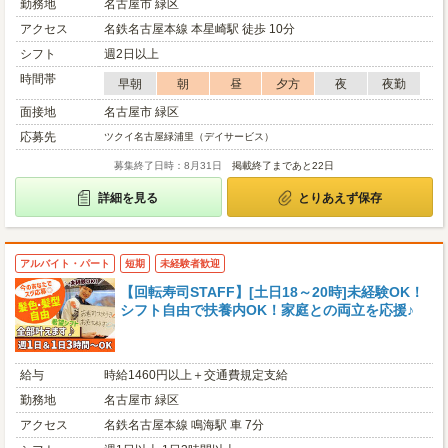
勤務地
名古屋市 緑区
アクセス
名鉄名古屋本線 本星崎駅 徒歩 10分
シフト
週2日以上
時間帯
早朝
朝
昼
夕方
夜
夜勤
面接地
名古屋市 緑区
応募先
ツクイ名古屋緑浦里（デイサービス）
募集終了日時：8月31日
掲載終了まであと22日
詳細を見る
とりあえず保存
アルバイト・パート
短期
未経験者歓迎
【回転寿司STAFF】[土日18～20時]未経験OK！
シフト自由で扶養内OK！家庭との両立を応援♪
給与
時給1460円以上＋交通費規定支給
勤務地
名古屋市 緑区
アクセス
名鉄名古屋本線 鳴海駅 車 7分