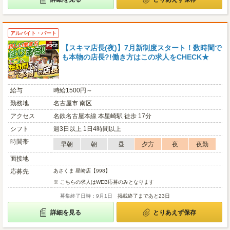
アルバイト・パート
【スキマ店長(夜)】7月新制度スタート！数時間で
も本物の店長?!働き方はこの求人をCHECK★
給与
時給1500円～
勤務地
名古屋市 南区
アクセス
名鉄名古屋本線 本星崎駅 徒歩 17分
シフト
週3日以上 1日4時間以上
時間帯
早朝
朝
昼
夕方
夜
夜勤
面接地
応募先
あさくま 星崎店【998】
※ こちらの求人はWEB応募のみとなります
募集終了日時：9月1日
掲載終了まであと23日
詳細を見る
とりあえず保存