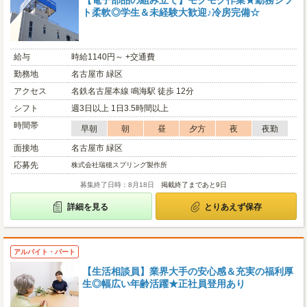
【電子部品の組み立て】モクモク作業★勤務シフ
ト柔軟◎学生＆未経験大歓迎♪冷房完備☆
給与
時給1140円～ +交通費
勤務地
名古屋市 緑区
アクセス
名鉄名古屋本線 鳴海駅 徒歩 12分
シフト
週3日以上 1日3.5時間以上
時間帯
早朝
朝
昼
夕方
夜
夜勤
面接地
名古屋市 緑区
応募先
株式会社瑞穂スプリング製作所
募集終了日時：8月18日
掲載終了まであと9日
詳細を見る
とりあえず保存
アルバイト・パート
【生活相談員】業界大手の安心感＆充実の福利厚
生◎幅広い年齢活躍★正社員登用あり