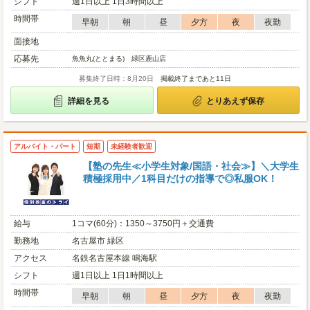
シフト
週1日以上 1日3時間以上
時間帯
早朝
朝
昼
夕方
夜
夜勤
面接地
応募先
魚魚丸(ととまる) 緑区鹿山店
募集終了日時：8月20日
掲載終了まであと11日
詳細を見る
とりあえず保存
アルバイト・パート
短期
未経験者歓迎
【塾の先生≪小学生対象/国語・社会≫】＼大学生
積極採用中／1科目だけの指導で◎私服OK！
給与
1コマ(60分)：1350～3750円＋交通費
勤務地
名古屋市 緑区
アクセス
名鉄名古屋本線 鳴海駅
シフト
週1日以上 1日1時間以上
時間帯
早朝
朝
昼
夕方
夜
夜勤