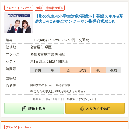
アルバイト・パート
短期
未経験者歓迎
【塾の先生≪小学生対象/英語≫】英語スキル&基
礎力UPに★完全マンツーマン指導◎私服OK
給与
1コマ(60分)：1350～3750円＋交通費
勤務地
名古屋市 緑区
アクセス
名鉄名古屋本線 鳴海駅
シフト
週1日以上 1日1時間以上
時間帯
早朝
朝
昼
夕方
夜
夜勤
面接地
応募先
個別教室のトライ 鳴海駅前校
※ こちらの求人はWEB応募のみとなります
募集終了日時：8月31日
掲載終了まであと22日
詳細を見る
とりあえず保存
アルバイト・パート