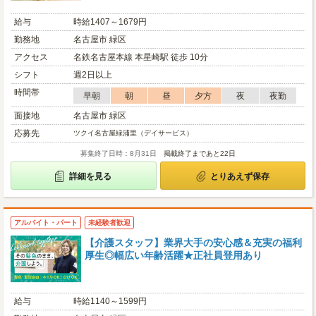
給与
時給1407～1679円
勤務地
名古屋市 緑区
アクセス
名鉄名古屋本線 本星崎駅 徒歩 10分
シフト
週2日以上
時間帯
早朝
朝
昼
夕方
夜
夜勤
面接地
名古屋市 緑区
応募先
ツクイ名古屋緑浦里（デイサービス）
募集終了日時：8月31日
掲載終了まであと22日
詳細を見る
とりあえず保存
アルバイト・パート
未経験者歓迎
【介護スタッフ】業界大手の安心感＆充実の福利
厚生◎幅広い年齢活躍★正社員登用あり
給与
時給1140～1599円