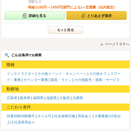
須駅など
時給1195円～1450円(部門による)＋交通費（社内規定）
詳細を見る
とりあえず保存
ページＴＯＰへ
職種
インストラクター
その他イベント・キャンペーン
その他オフィスワー
ク・事務
カウンター業務
製造・ライン
その他販売・接客・サービス
勤務地
広島県
岐阜県
福岡県
滋賀県
大阪府
兵庫県
こだわり条件
扶養控除内勤務可
ネイル可
社会保険完備
昇給あり
大量募集(10名以
上)
社員登用あり