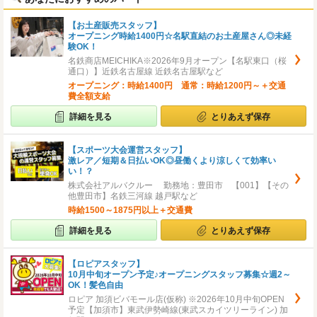
【お土産販売スタッフ】
オープニング時給1400円☆名駅直結のお土産屋さん◎未経
験OK！
名鉄商店MEICHIKA※2026年9月オープン【名駅東口（桜
通口）】近鉄名古屋線 近鉄名古屋駅など
オープニング：時給1400円 通常：時給1200円～＋交通
費全額支給
詳細を見る
とりあえず保存
【スポーツ大会運営スタッフ】
激レア／短期＆日払いOK◎昼働くより涼しくて効率い
い！？
株式会社アルバクルー 勤務地：豊田市 【001】【その
他豊田市】名鉄三河線 越戸駅など
時給1500～1875円以上＋交通費
詳細を見る
とりあえず保存
【ロピアスタッフ】
10月中旬オープン予定♪オープニングスタッフ募集☆週2～
OK！髪色自由
ロピア 加須ビバモール店(仮称) ※2026年10月中旬OPEN
予定【加須市】東武伊勢崎線(東武スカイツリーライン) 加