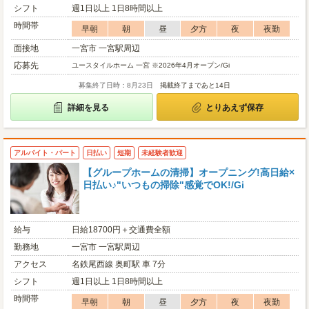
シフト
週1日以上 1日8時間以上
時間帯
早朝
朝
昼
夕方
夜
夜勤
面接地
一宮市 一宮駅周辺
応募先
ユースタイルホーム 一宮 ※2026年4月オープン/Gi
募集終了日時：8月23日
掲載終了まであと14日
詳細を見る
とりあえず保存
アルバイト・パート
日払い
短期
未経験者歓迎
【グループホームの清掃】オープニング!高日給×
日払い♪"いつもの掃除"感覚でOK!/Gi
給与
日給18700円＋交通費全額
勤務地
一宮市 一宮駅周辺
アクセス
名鉄尾西線 奥町駅 車 7分
シフト
週1日以上 1日8時間以上
時間帯
早朝
朝
昼
夕方
夜
夜勤