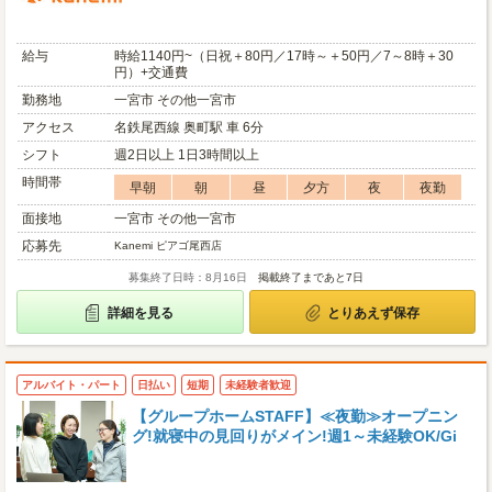
給与
時給1140円~（日祝＋80円／17時～＋50円／7～8時＋30
円）+交通費
勤務地
一宮市 その他一宮市
アクセス
名鉄尾西線 奥町駅 車 6分
シフト
週2日以上 1日3時間以上
時間帯
早朝
朝
昼
夕方
夜
夜勤
面接地
一宮市 その他一宮市
応募先
Kanemi ピアゴ尾西店
募集終了日時：8月16日
掲載終了まであと7日
詳細を見る
とりあえず保存
アルバイト・パート
日払い
短期
未経験者歓迎
【グループホームSTAFF】≪夜勤≫オープニン
グ!就寝中の見回りがメイン!週1～未経験OK/Gi