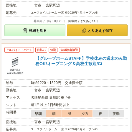
面接地
一宮市 一宮駅周辺
応募先
ユースタイルホーム 一宮 ※2026年4月オープン/Gi
募集終了日時：8月23日
掲載終了まであと14日
詳細を見る
とりあえず保存
アルバイト・パート
日払い
短期
未経験者歓迎
【グループホームSTAFF】学校休みの週末のみ勤
務OK!オープニング＆高校生歓迎/Gi
給与
時給1220～1520円＋交通費全額
勤務地
一宮市 一宮駅周辺
アクセス
名鉄尾西線 奥町駅 車 7分
シフト
週1日以上 1日6時間以上
時間帯
早朝
朝
昼
夕方
夜
夜勤
面接地
一宮市 一宮駅周辺
応募先
ユースタイルホーム 一宮 ※2026年4月オープン/Gi