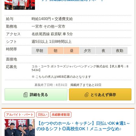
給与
時給1400円＋交通費支給
勤務地
一宮市 その他一宮市
アクセス
名鉄尾西線 萩原駅 車 5分
シフト
週5日以上 1日8時間以上
時間帯
早朝
朝
昼
夕方
夜
夜勤
面接地
応募先
コカ・コーラ ボトラーズジャパンベンディング株式会社【求人番号：8
5434】
※ こちらの求人はWEB応募のみとなります
募集終了日時：8月31日
掲載終了まであと22日
詳細を見る
とりあえず保存
アルバイト・パート
日払い
未経験者歓迎
【かつやのホール・キッチン】日払いOK★週1～
のゆるシフト◎高校生OK！メニュー少なめ♪