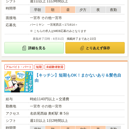
シフト
週1日以上 1日2時間以上
時間帯
早朝
朝
昼
夕方
夜
夜勤
面接地
一宮市 その他一宮市
応募先
バーミヤン 一宮尾西店＜171614＞
※ こちらの求人はWEB応募のみとなります
募集終了日時：8月31日
掲載終了まであと22日
詳細を見る
とりあえず保存
アルバイト・パート
短期
未経験者歓迎
【キッチン】短期もOK！まかないあり＆髪色自
由
給与
時給1140円以上＋交通費
勤務地
一宮市 その他一宮市
アクセス
名鉄尾西線 奥町駅 車 5分
シフト
週1日以上 1日2時間以上
時間帯