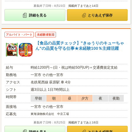
募集終了日時：8月23日
掲載終了まであと14日
詳細を見る
とりあえず保存
アルバイト・パート
未経験者歓迎
【⾷品の品質チェック】"きゅうりのキューちゃ
ん"の品質を守る仕事★未経験100％主婦活躍
給与
時給1200円～(日・祝は時給50円UP)＋交通費規定⽀給
勤務地
一宮市 その他一宮市
アクセス
名鉄尾西線 萩原駅 車 4分
シフト
週3日以上 1日7時間以上
時間帯
早朝
朝
昼
夕方
夜
夜勤
面接地
一宮市 その他一宮市
応募先
東海漬物株式会社 中京工場
募集終了日時：8月25日
掲載終了まであと16日