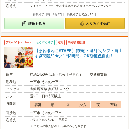
応募先
ダイセーエブリー二十四株式会社 名古屋スーパーハブセンター
募集終了日時：8月27日
掲載終了まであと18日
詳細を見る
とりあえず保存
アルバイト・パート
もうすぐ終了
短期
未経験者歓迎
【まねきねこSTAFF】[夜勤・週2] ＼シフト自由
すぎ問題!?★／1日3時間～OK◎髪色自由！
給与
時給1450円以上（深夜手当含む） ＋交通費支給
勤務地
一宮市 その他一宮市
アクセス
名鉄尾西線 奥町駅 車 5分
シフト
週2日 1日3時間以上
時間帯
早朝
朝
昼
夕方
夜
夜勤
面接地
一宮市 その他一宮市
応募先
カラオケまねきねこ 尾西店
※ こちらの求人はWEB応募のみとなります