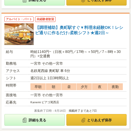
詳細を見る
とりあえず保存
アルバイト・パート
未経験者歓迎
【調理補助】奥町駅すぐ▼料理未経験OK！レシ
ピ通りに作るだけ♪柔軟シフト★週2日～
給与
時給1140円~（日祝＋80円／17時～＋50円／7～8時＋30
円）+交通費
勤務地
一宮市 その他一宮市
アクセス
名鉄尾西線 奥町駅 車 6分
シフト
週2日以上 1日3時間以上
時間帯
早朝
朝
昼
夕方
夜
夜勤
面接地
一宮市 その他一宮市
応募先
Kanemi ピアゴ尾西店
募集終了日時：8月16日
掲載終了まであと7日
詳細を見る
とりあえず保存