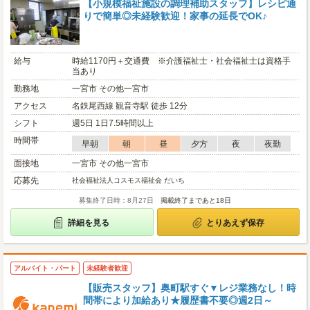
【小規模福祉施設の調理補助スタッフ】レシピ通
りで簡単◎未経験歓迎！家事の延長でOK♪
給与
時給1170円＋交通費 ※介護福祉士・社会福祉士は資格手
当あり
勤務地
一宮市 その他一宮市
アクセス
名鉄尾西線 観音寺駅 徒歩 12分
シフト
週5日 1日7.5時間以上
時間帯
早朝
朝
昼
夕方
夜
夜勤
面接地
一宮市 その他一宮市
応募先
社会福祉法人コスモス福祉会 だいち
募集終了日時：8月27日
掲載終了まであと18日
詳細を見る
とりあえず保存
アルバイト・パート
未経験者歓迎
【販売スタッフ】奥町駅すぐ▼レジ業務なし！時
間帯により加給あり★履歴書不要◎週2日～