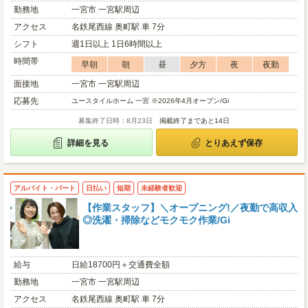
勤務地
一宮市 一宮駅周辺
アクセス
名鉄尾西線 奥町駅 車 7分
シフト
週1日以上 1日6時間以上
時間帯
早朝
朝
昼
夕方
夜
夜勤
面接地
一宮市 一宮駅周辺
応募先
ユースタイルホーム 一宮 ※2026年4月オープン/Gi
募集終了日時：8月23日
掲載終了まであと14日
詳細を見る
とりあえず保存
アルバイト・パート
日払い
短期
未経験者歓迎
【作業スタッフ】＼オープニング!／夜勤で高収入
◎洗濯・掃除などモクモク作業/Gi
給与
日給18700円＋交通費全額
勤務地
一宮市 一宮駅周辺
アクセス
名鉄尾西線 奥町駅 車 7分