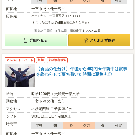
早朝
朝
昼
夕方
夜
夜勤
面接地
一宮市 その他一宮市
応募先
バーミヤン 一宮尾西店＜171614＞
※ こちらの求人はWEB応募のみとなります
募集終了日時：8月31日
掲載終了まであと22日
詳細を見る
とりあえず保存
アルバイト・パート
短期
未経験者歓迎
【食品の仕分け】午後から4時間★午前中は家事
を終わらせて落ち着いた時間に勤務も◎
給与
時給1200円＋交通費一部支給
勤務地
一宮市 その他一宮市
アクセス
名鉄尾西線 二子駅 車 5分
シフト
週3日以上 1日4時間以上
時間帯
早朝
朝
昼
夕方
夜
夜勤
面接地
一宮市 その他一宮市