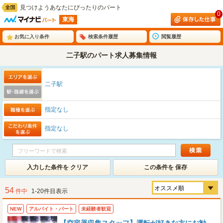
見つけようあなたにぴったりのパート
0
東海
お気に入り条件
検索条件履歴
閲覧履歴
二子駅のパート求人募集情報
二子駅
指定なし
指定なし
入力した条件を クリア
この条件を 保存
54
件中
1-20件目表示
NEW
アルバイト・パート
未経験者歓迎