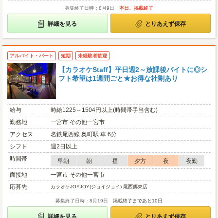
募集終了日時：8月9日
本日、掲載終了
詳細を見る
とりあえず保存
アルバイト・パート
短期
未経験者歓迎
【カラオケStaff】平日週2～放課後バイトに◎シ
フト希望は1週間ごと★お得な社割あり
給与
時給1225～1504円以上(時間帯手当含む)
勤務地
一宮市 その他一宮市
アクセス
名鉄尾西線 奥町駅 車 6分
シフト
週2日以上
時間帯
早朝
朝
昼
夕方
夜
夜勤
面接地
一宮市 その他一宮市
応募先
カラオケJOYJOY(ジョイジョイ) 尾西郷東店
募集終了日時：8月19日
掲載終了まであと10日
詳細を見る
とりあえず保存