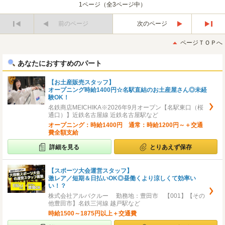
1ページ（全3ページ中）
前のページ
次のページ
最
最
初
後
ページＴＯＰへ
へ
へ
あなたにおすすめのパート
【お土産販売スタッフ】
オープニング時給1400円☆名駅直結のお土産屋さん◎未経
験OK！
名鉄商店MEICHIKA※2026年9月オープン【名駅東口（桜
通口）】近鉄名古屋線 近鉄名古屋駅など
オープニング：時給1400円 通常：時給1200円～＋交通
費全額支給
詳細を見る
とりあえず保存
【スポーツ大会運営スタッフ】
激レア／短期＆日払いOK◎昼働くより涼しくて効率い
い！？
株式会社アルバクルー 勤務地：豊田市 【001】【その
他豊田市】名鉄三河線 越戸駅など
時給1500～1875円以上＋交通費