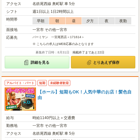
アクセス
名鉄尾西線 奥町駅 車 5分
シフト
週1日以上 1日2時間以上
時間帯
早朝
朝
昼
夕方
夜
夜勤
面接地
一宮市 その他一宮市
応募先
バーミヤン 一宮尾西店＜171614＞
※ こちらの求人はWEB応募のみとなります
募集終了日時：8月31日
掲載終了まであと22日
詳細を見る
とりあえず保存
アルバイト・パート
短期
未経験者歓迎
【ホール】短期もOK！人気中華のお店！髪色自
由
給与
時給1140円以上＋交通費
勤務地
一宮市 その他一宮市
アクセス
名鉄尾西線 奥町駅 車 5分