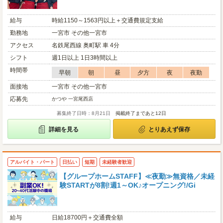
給与
時給1150～1563円以上＋交通費規定支給
勤務地
一宮市 その他一宮市
アクセス
名鉄尾西線 奥町駅 車 4分
シフト
週1日以上 1日3時間以上
時間帯
早朝
朝
昼
夕方
夜
夜勤
面接地
一宮市 その他一宮市
応募先
かつや 一宮尾西店
募集終了日時：8月21日
掲載終了まであと12日
詳細を見る
とりあえず保存
アルバイト・パート
日払い
短期
未経験者歓迎
【グループホームSTAFF】≪夜勤≫無資格／未経
験STARTが8割!週1～OK♪オープニング!/Gi
給与
日給18700円＋交通費全額