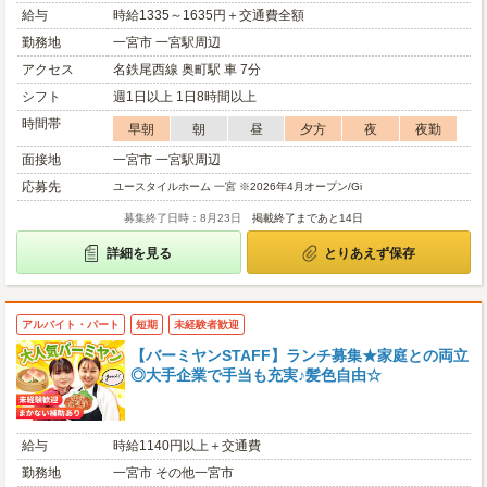
給与
時給1335～1635円＋交通費全額
勤務地
一宮市 一宮駅周辺
アクセス
名鉄尾西線 奥町駅 車 7分
シフト
週1日以上 1日8時間以上
時間帯
早朝
朝
昼
夕方
夜
夜勤
面接地
一宮市 一宮駅周辺
応募先
ユースタイルホーム 一宮 ※2026年4月オープン/Gi
募集終了日時：8月23日
掲載終了まであと14日
詳細を見る
とりあえず保存
アルバイト・パート
短期
未経験者歓迎
【バーミヤンSTAFF】ランチ募集★家庭との両立
◎大手企業で手当も充実♪髪色自由☆
給与
時給1140円以上＋交通費
勤務地
一宮市 その他一宮市