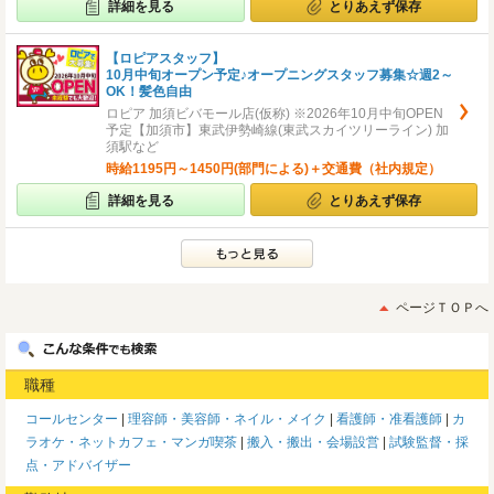
詳細を見る
とりあえず保存
【ロピアスタッフ】
10月中旬オープン予定♪オープニングスタッフ募集☆週2～
OK！髪色自由
ロピア 加須ビバモール店(仮称) ※2026年10月中旬OPEN
予定【加須市】東武伊勢崎線(東武スカイツリーライン) 加
須駅など
時給1195円～1450円(部門による)＋交通費（社内規定）
詳細を見る
とりあえず保存
ページＴＯＰへ
職種
コールセンター
理容師・美容師・ネイル・メイク
看護師・准看護師
カ
ラオケ・ネットカフェ・マンガ喫茶
搬入・搬出・会場設営
試験監督・採
点・アドバイザー