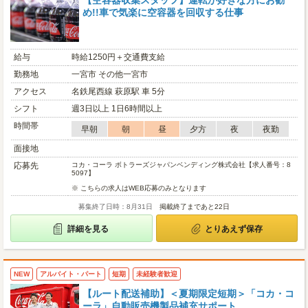
【空容器収集スタッフ】運転が好きな方にお勧
め!!車で気楽に空容器を回収する仕事
給与
時給1250円＋交通費支給
勤務地
一宮市 その他一宮市
アクセス
名鉄尾西線 萩原駅 車 5分
シフト
週3日以上 1日6時間以上
時間帯
早朝
朝
昼
夕方
夜
夜勤
面接地
応募先
コカ・コーラ ボトラーズジャパンベンディング株式会社【求人番号：8
5097】
※ こちらの求人はWEB応募のみとなります
募集終了日時：8月31日
掲載終了まであと22日
詳細を見る
とりあえず保存
NEW
アルバイト・パート
短期
未経験者歓迎
【ルート配送補助】＜夏期限定短期＞「コカ・コ
ーラ」自動販売機製品補充サポート