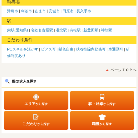
勤務地
津島市
刈谷市
あま市
安城市
田原市
長久手市
駅
栄駅(愛知県)
名鉄名古屋駅
港北駅
有松駅
新豊田駅
神領駅
こだわり条件
PCスキルを活かす
ピアス可
髪色自由
扶養控除内勤務可
車通勤可
研
修制度あり
ページＴＯＰへ
エリア
駅・路線
から探す
から探す
こだわり
職種
から探す
から探す