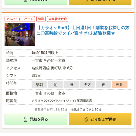
アルバイト・パート
短期
未経験者歓迎
【カラオケStaff】土日週1日！副業をお探しの方
に◎高時給でタイパ良すぎ♪未経験歓迎★
給与
時給1504円以上
勤務地
一宮市 その他一宮市
アクセス
名鉄尾西線 奥町駅 車 6分
シフト
週1日
時間帯
早朝
朝
昼
夕方
夜
夜勤
面接地
一宮市 その他一宮市
応募先
カラオケJOYJOY(ジョイジョイ) 尾西郷東店
募集終了日時：8月19日
掲載終了まであと10日
詳細を見る
とりあえず保存