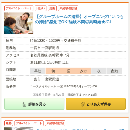
アルバイト・パート
日払い
短期
未経験者歓迎
【グループホームの清掃】オープニング!"いつも
の掃除"感覚でOK!経験不問◎高時給★/Gi
給与
時給1220～1520円＋交通費全額
勤務地
一宮市 一宮駅周辺
アクセス
名鉄尾西線 奥町駅 車 7分
シフト
週1日以上 1日6時間以上
時間帯
早朝
朝
昼
夕方
夜
夜勤
面接地
一宮市 一宮駅周辺
応募先
ユースタイルホーム 一宮 ※2026年4月オープン/Gi
募集終了日時：8月23日
掲載終了まであと14日
詳細を見る
とりあえず保存
急募
アルバイト・パート
未経験者歓迎