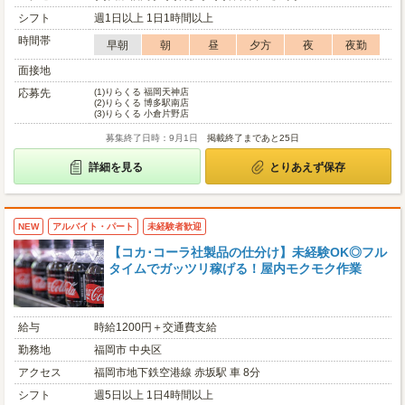
シフト
週1日以上 1日1時間以上
時間帯
早朝
朝
昼
夕方
夜
夜勤
面接地
応募先
(1)
りらくる 福岡天神店
(2)
りらくる 博多駅南店
(3)
りらくる 小倉片野店
募集終了日時：9月1日
掲載終了まであと25日
詳細を見る
とりあえず保存
NEW
アルバイト・パート
未経験者歓迎
【コカ･コーラ社製品の仕分け】未経験OK◎フル
タイムでガッツリ稼げる！屋内モクモク作業
給与
時給1200円＋交通費支給
勤務地
福岡市 中央区
アクセス
福岡市地下鉄空港線 赤坂駅 車 8分
シフト
週5日以上 1日4時間以上