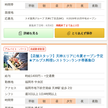
時間帯
早朝
朝
昼
夕方
夜
夜勤
面接地
応募先
スギ薬局グループ 天神1丁目店(MC) ※2026年10月中旬オープン
募集終了日時：8月9日
掲載終了まであと2日
詳細を見る
とりあえず保存
アルバイト・パート
未経験者歓迎
【店舗スタッフ】天神エリアに今夏オープン予定
★アルプス料理レストラン♪ランチ帯募集◎
給与
時給1400円～ +交通費
勤務地
福岡市 中央区
アクセス
福岡市地下鉄空港線 天神駅 徒歩 2分
シフト
週3日以上 1日4時間以上
時間帯
早朝
朝
昼
夕方
夜
夜勤