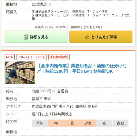
面接地
(2)北九州市
応募先
(1)
株式会社テス・サービス ※勤務地：T・ジョイ博多
(2)
株式会社テス・サービス ※勤務地：T・ジョイ リバーウォーク北九
州
募集終了日時：8月20日
掲載終了まであと13日
詳細を見る
とりあえず保存
NEW
アルバイト・パート
未経験者歓迎
【倉庫内軽作業】業務用食品・酒類の仕分けな
ど！時給1200円！平日のみで短時間OK
給与
時給1200円〜+交通費
勤務地
福岡市 東区
アクセス
鹿児島本線(門司港－八代) 箱崎駅 車 6分
シフト
週3日以上 1日4時間以上
時間帯
早朝
朝
昼
夕方
夜
夜勤
面接地