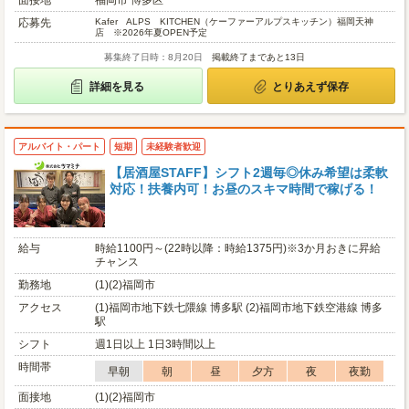
面接地
福岡市 博多区
応募先
Kafer ALPS KITCHEN（ケーファーアルプスキッチン）福岡天神
店 ※2026年夏OPEN予定
募集終了日時：8月20日
掲載終了まであと13日
詳細を見る
とりあえず保存
アルバイト・パート
短期
未経験者歓迎
【居酒屋STAFF】シフト2週毎◎休み希望は柔軟
対応！扶養内可！お昼のスキマ時間で稼げる！
給与
時給1100円～(22時以降：時給1375円)※3か月おきに昇給
チャンス
勤務地
(1)(2)福岡市
アクセス
(1)福岡市地下鉄七隈線 博多駅 (2)福岡市地下鉄空港線 博多
駅
シフト
週1日以上 1日3時間以上
時間帯
早朝
朝
昼
夕方
夜
夜勤
面接地
(1)(2)福岡市