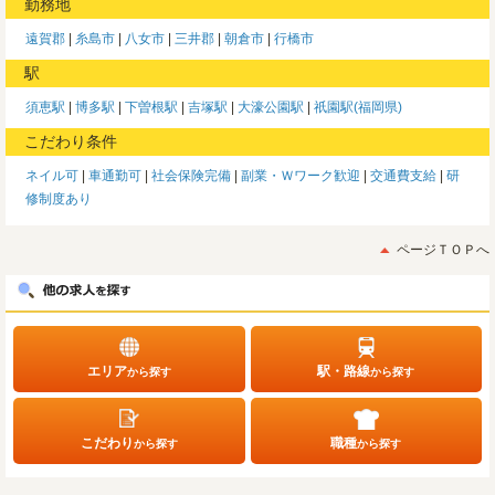
勤務地
遠賀郡
糸島市
八女市
三井郡
朝倉市
行橋市
駅
須恵駅
博多駅
下曽根駅
吉塚駅
大濠公園駅
祇園駅(福岡県)
こだわり条件
ネイル可
車通勤可
社会保険完備
副業・Ｗワーク歓迎
交通費支給
研
修制度あり
ページＴＯＰへ
エリア
駅・路線
から探す
から探す
こだわり
職種
から探す
から探す