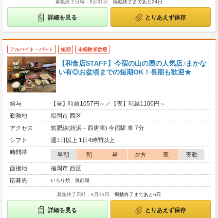
募集終了日時：8月31日
掲載終了まであと24日
詳細を見る
とりあえず保存
アルバイト・パート
短期
未経験者歓迎
【和食店STAFF】今宿の山の麓の人気店♪まかな
い有◎お盆頃までの短期OK！長期も歓迎★
給与
【昼】時給1057円～／【夜】時給1100円～
勤務地
福岡市 西区
アクセス
筑肥線(姪浜－西唐津) 今宿駅 車 7分
シフト
週1日以上 1日4時間以上
時間帯
早朝
朝
昼
夕方
夜
夜勤
面接地
福岡市 西区
応募先
いろり焼 筑前堀
募集終了日時：8月13日
掲載終了まであと6日
詳細を見る
とりあえず保存