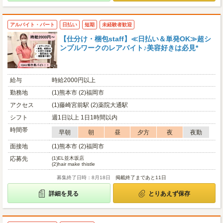
アルバイト・パート
日払い
短期
未経験者歓迎
【仕分け・梱包staff】≪日払い＆単発OK≫超シ
ンプルワークのレアバイト♪美容好きは必見*
給与
時給2000円以上
勤務地
(1)熊本市 (2)福岡市
アクセス
(1)藤崎宮前駅 (2)薬院大通駅
シフト
週1日以上 1日1時間以内
時間帯
早朝
朝
昼
夕方
夜
夜勤
面接地
(1)熊本市 (2)福岡市
応募先
(1)
EL並木坂店
(2)
hair make thistle
募集終了日時：8月18日
掲載終了まであと11日
詳細を見る
とりあえず保存