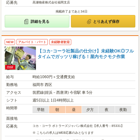
応募先
高瀬物産株式会社福岡支店
掲載終了まであと34日
詳細を見る
とりあえず保存
NEW
アルバイト・パート
未経験者歓迎
【コカ･コーラ社製品の仕分け】未経験OK◎フル
タイムでガッツリ稼げる！屋内モクモク作業
給与
時給1060円＋交通費支給
勤務地
福岡市 西区
アクセス
筑肥線(姪浜－西唐津) 今宿駅 車 5分
シフト
週5日以上 1日4時間以上
時間帯
早朝
朝
昼
夕方
夜
夜勤
面接地
応募先
コカ・コーラ ボトラーズジャパン株式会社【求人番号：85331】
※ こちらの求人はWEB応募のみとなります