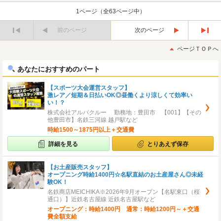
1ページ（全63ページ中）
前のページ
次のページ
最
最
初
後
ページＴＯＰへ
へ
へ
あなたにおすすめのパート
【スポーツ大会運営スタッフ】
激レア／短期＆日払いOK◎昼働くより涼しくて効率い
い！？
株式会社アルバクルー 勤務地：豊田市 【001】【その
他豊田市】名鉄三河線 越戸駅など
時給1500～1875円以上＋交通費
詳細を見る
とりあえず保存
【お土産販売スタッフ】
オープニング時給1400円☆名駅直結のお土産屋さん◎未経
験OK！
名鉄商店MEICHIKA※2026年9月オープン【名駅東口（桜
通口）】近鉄名古屋線 近鉄名古屋駅など
オープニング：時給1400円 通常：時給1200円～＋交通
費全額支給