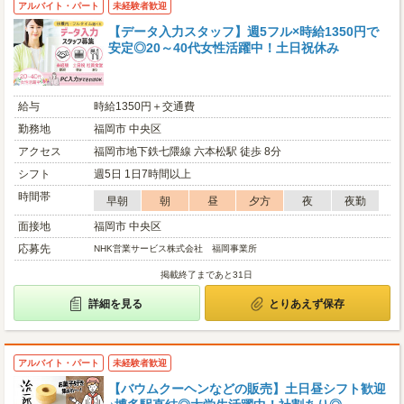
アルバイト・パート
未経験者歓迎
【データ入力スタッフ】週5フル×時給1350円で
安定◎20～40代女性活躍中！土日祝休み
給与
時給1350円＋交通費
勤務地
福岡市 中央区
アクセス
福岡市地下鉄七隈線 六本松駅 徒歩 8分
シフト
週5日 1日7時間以上
時間帯
早朝
朝
昼
夕方
夜
夜勤
面接地
福岡市 中央区
応募先
NHK営業サービス株式会社 福岡事業所
掲載終了まであと31日
詳細を見る
とりあえず保存
アルバイト・パート
未経験者歓迎
【バウムクーヘンなどの販売】土日昼シフト歓迎