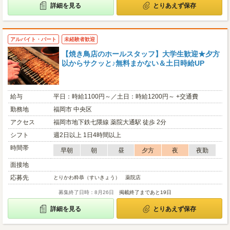
詳細を見る
とりあえず保存
アルバイト・パート
未経験者歓迎
【焼き鳥店のホールスタッフ】大学生歓迎★夕方
以からサクッと♪無料まかない＆土日時給UP
給与
平日：時給1100円～／土日：時給1200円～ +交通費
勤務地
福岡市 中央区
アクセス
福岡市地下鉄七隈線 薬院大通駅 徒歩 2分
シフト
週2日以上 1日4時間以上
時間帯
早朝
朝
昼
夕方
夜
夜勤
面接地
応募先
とりかわ粋恭（すいきょう） 薬院店
募集終了日時：8月26日
掲載終了まであと19日
詳細を見る
とりあえず保存