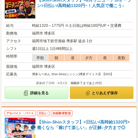
【Shin-Shinスタッフ】<8月リニューアルオープ
ン>日払い/高時給1320円~！人気店で働こう♪
給与
時給1320～1775円 ※土日祝は時給100円UP + 交通費
勤務地
福岡市 博多区
アクセス
福岡市地下鉄空港線 博多駅 徒歩 1分
シフト
週1日以上 1日4時間以上
時間帯
早朝
朝
昼
夕方
夜
夜勤
面接地
福岡市 博多区
応募先
博多らーめん Shin-Shin(シンシン)博多デイトス店 【003】
募集終了日時：9月1日
掲載終了まであと25日
詳細を見る
とりあえず保存
アルバイト・パート
日払い
未経験者歓迎
【Shin-Shinスタッフ】<日払い/高時給1320円>
働くなら「稼げて楽しい」が正解♪夕方まで◎