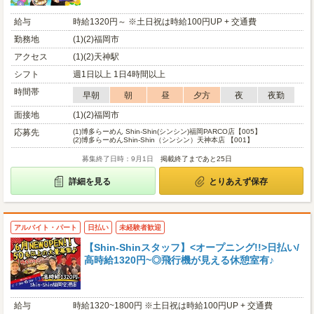
給与
時給1320円～ ※土日祝は時給100円UP + 交通費
勤務地
(1)(2)福岡市
アクセス
(1)(2)天神駅
シフト
週1日以上 1日4時間以上
時間帯
早朝
朝
昼
夕方
夜
夜勤
面接地
(1)(2)福岡市
応募先
(1)
博多らーめん Shin-Shin(シンシン)福岡PARCO店【005】
(2)
博多らーめんShin-Shin（シンシン）天神本店 【001】
募集終了日時：9月1日
掲載終了まであと25日
詳細を見る
とりあえず保存
アルバイト・パート
日払い
未経験者歓迎
【Shin-Shinスタッフ】<オープニング!!>日払い/
高時給1320円~◎飛行機が見える休憩室有♪
給与
時給1320~1800円 ※土日祝は時給100円UP + 交通費