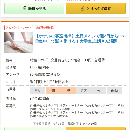
詳細を見る
とりあえず保存
アルバイト・パート
未経験者歓迎
【ホテルの客室清掃】土日メインで週2日からOK
◎集中して黙々働ける！大学生,主婦さん活躍
給与
時給1150円 (交通費なし)／時給1100円 +交通費
勤務地
(1)(2)福岡市
アクセス
(1)祇園駅 (2)博多駅
シフト
週2日以上 1日3時間以上
時間帯
早朝
朝
昼
夕方
夜
夜勤
面接地
(1)(2)福岡市
応募先
(1)
株式会社ホテルプレミアムパートナー（セイビ九州グループ） ※勤
務地：プレジデントホテル博多
(2)
株式会社ホテルプレミアムパートナー（セイビ九州グループ） ※勤
務地：博多ターミナルホテル
募集終了日時：8月26日
掲載終了まであと19日