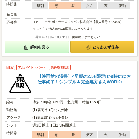
時間帯
早朝
朝
昼
夕方
夜
夜勤
面接地
応募先
コカ・コーラ ボトラーズジャパン株式会社【求人番号：85496】
※ こちらの求人はWEB応募のみとなります
募集終了日時：8月31日
掲載終了まであと24日
詳細を見る
とりあえず保存
NEW
アルバイト・パート
未経験者歓迎
【映画館の清掃】<早朝の2.5h限定!!>9時にはお
仕事終了！シンプル＆完全裏方さんWORK♪
給与
博多：時給1060円 北九州：時給1350円
勤務地
(1)福岡市 (2)北九州市
アクセス
(1)博多駅 (2)西小倉駅
シフト
週3日以上 1日2.5時間以上
時間帯
早朝
朝
昼
夕方
夜
夜勤