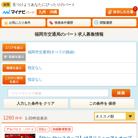
見つけようあなたにぴったりのパート
0
九州・沖縄
お気に入り条件
検索条件履歴
閲覧履歴
福岡市交通局のパート求人募集情報
福岡市交通局(すべての路線)
指定なし
指定なし
入力した条件を クリア
この条件を 保存
1260
件中
1-20件目表示
アルバイト・パート
日払い
未経験者歓迎