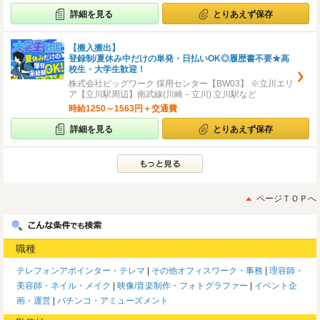
詳細を見る
とりあえず保存
【搬入搬出】
登録制/夏休み中だけの単発・日払いOK◎履歴書不要★高
校生・大学生歓迎！
株式会社ビッグワーク 採用センター【BW03】 ※立川エリ
ア【立川駅周辺】南武線(川崎－立川) 立川駅など
時給1250～1563円＋交通費
詳細を見る
とりあえず保存
ページＴＯＰへ
職種
テレフォンアポインター・テレマ
その他オフィスワーク・事務
理容師・
美容師・ネイル・メイク
映像/音楽制作・フォトグラファー
イベント企
画・運営
パチンコ・アミューズメント