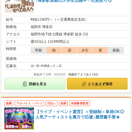
♪博多駅直結◎大学生活躍中！社割あり◎
給与
時給1190円～（＋交通費規定支給）
勤務地
福岡市 博多区
アクセス
福岡市地下鉄七隈線 博多駅 徒歩 2分
シフト
週3日以上 1日4時間以上
時間帯
早朝
朝
昼
夕方
夜
夜勤
面接地
応募先
治一郎 JR博多シティ店
募集終了日時：8月25日
掲載終了まであと18日
詳細を見る
とりあえず保存
急募
アルバイト・パート
日払い
短期
未経験者歓迎
【ライブ・イベント運営】＜登録制＞単発OK◎
人気アーティストを裏方で応援♪履歴書不要★