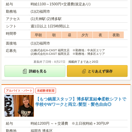
給与
時給1100～1500円+交通費(規定あり)
勤務地
(1)(2)福岡市
アクセス
(1)天神駅 (2)博多駅
シフト
週1日以上 1日5時間以上
時間帯
早朝
朝
昼
夕方
夜
夜勤
面接地
(1)(2)福岡市
応募先
(1)
株式会社A-CAST 福岡支店 ※勤務地：中央区エリア
(2)
株式会社A-CAST 福岡支店 ※勤務地：博多区エリア
募集終了日時：8月27日
掲載終了まであと20日
詳細を見る
とりあえず保存
アルバイト・パート
未経験者歓迎
【もつ鍋屋スタッフ】博多駅直結◆柔軟シフトで
学校やWワークと両立♪髪型・髪色自由◎
給与
時給1200円 ～＋交通費 ※土日祝時給＋30円UP
勤務地
福岡市 博多区