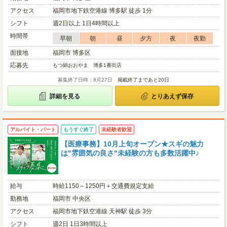
アクセス
福岡市地下鉄空港線 博多駅 徒歩 1分
シフト
週2日以上 1日4時間以上
時間帯
早朝
朝
昼
夕方
夜
夜勤
面接地
福岡市 博多区
応募先
もつ鍋おおやま 博多1番街店
募集終了日時：8月27日
掲載終了まであと20日
詳細を見る
とりあえず保存
アルバイト・パート
もうすぐ終了
未経験者歓迎
【医療事務】10月上旬オープン★スギの魅力
は"雰囲気の良さ"未経験の方も多数活躍中♪
給与
時給1150～1250円＋交通費規定支給
勤務地
福岡市 中央区
アクセス
福岡市地下鉄空港線 天神駅 徒歩 3分
シフト
週2日 1日3時間以上