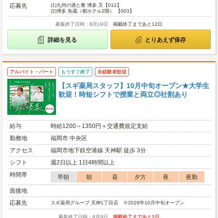
応募先
(1)
九州の酒と肴 博多 又【012】
(2)
博多 魚蔵（都ホテル2階） 【003】
募集終了日時：8月19日
掲載終了まであと12日
詳細を見る
とりあえず保存
アルバイト・パート
もうすぐ終了
未経験者歓迎
【スギ薬局スタッフ】10月中旬オープン★大学生
歓迎！時短シフトで授業と両立◎社割あり
給与
時給1200～1350円＋交通費規定支給
勤務地
福岡市 中央区
アクセス
福岡市地下鉄空港線 天神駅 徒歩 3分
シフト
週2日以上 1日4時間以上
時間帯
早朝
朝
昼
夕方
夜
夜勤
面接地
応募先
スギ薬局グループ 天神1丁目店 ※2026年10月中旬オープン
募集終了日時：8月9日
掲載終了まであと2日