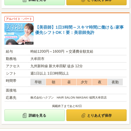
アルバイト・パート
【美容師】1日3時間～スキマ時間に働ける♪家事
優先シフトOK！要：美容師免許
給与
時給1200円～1600円 ＋交通費全額支給
勤務地
大牟田市
アクセス
九州新幹線 新大牟田駅 徒歩 12分
シフト
週1日以上 1日3時間以上
時間帯
早朝
朝
昼
夕方
夜
夜勤
面接地
応募先
株式会社ハクブン HAIR SALON IWASAKI 福岡大牟田店
掲載終了まであと82日
詳細を見る
とりあえず保存