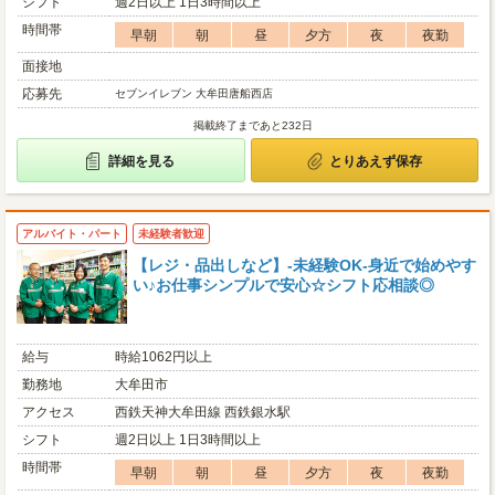
シフト
週2日以上 1日3時間以上
時間帯
早朝
朝
昼
夕方
夜
夜勤
面接地
応募先
セブンイレブン 大牟田唐船西店
掲載終了まであと232日
詳細を見る
とりあえず保存
アルバイト・パート
未経験者歓迎
【レジ・品出しなど】-未経験OK-身近で始めやす
い♪お仕事シンプルで安心☆シフト応相談◎
給与
時給1062円以上
勤務地
大牟田市
アクセス
西鉄天神大牟田線 西鉄銀水駅
シフト
週2日以上 1日3時間以上
時間帯
早朝
朝
昼
夕方
夜
夜勤