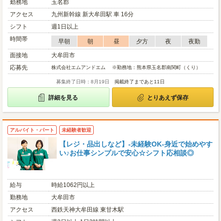
勤務地
玉名郡
アクセス
九州新幹線 新大牟田駅 車 16分
シフト
週1日以上
時間帯
早朝
朝
昼
夕方
夜
夜勤
面接地
大牟田市
応募先
株式会社エムアンドエム ※勤務地：熊本県玉名郡南関町（くり）
募集終了日時：8月19日
掲載終了まであと11日
詳細を見る
とりあえず保存
アルバイト・パート
未経験者歓迎
【レジ・品出しなど】-未経験OK-身近で始めやす
い♪お仕事シンプルで安心☆シフト応相談◎
給与
時給1062円以上
勤務地
大牟田市
アクセス
西鉄天神大牟田線 東甘木駅