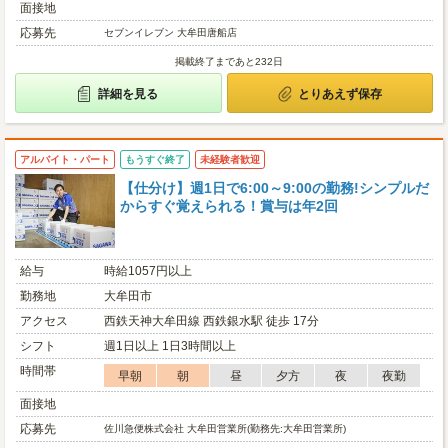
面接地
応募先
セブンイレブン 大牟田唐船店
掲載終了まであと232日
詳細を見る
とりあえず保存
アルバイト・パート
もうすぐ終了
未経験者歓迎
【仕分け】週1日で6:00～9:00の勤務!シンプルだ
からすぐ覚えられる！賞与は年2回
給与
時給1057円以上
勤務地
大牟田市
アクセス
西鉄天神大牟田線 西鉄銀水駅 徒歩 17分
シフト
週1日以上 1日3時間以上
時間帯
早朝
朝
昼
夕方
夜
夜勤
面接地
応募先
佐川急便株式会社 大牟田営業所(勤務先:大牟田営業所)