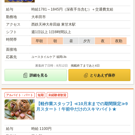
給与
時給1781～1845円（深夜手当含む）＋交通費支給
勤務地
大牟田市
アクセス
西鉄天神大牟田線 東甘木駅
シフト
週1日以上 1日8時間以上
時間帯
早朝
朝
昼
夕方
夜
夜勤
面接地
応募先
ユースタイルケア 福岡/Jb
募集終了日時：8月12日
掲載終了まであと4日
詳細を見る
とりあえず保存
アルバイト・パート
短期
未経験者歓迎
【軽作業スタッフ】≪10月末までの期間限定≫9
月スタート！午前中だけのスキマバイト★
給与
時給 1100円