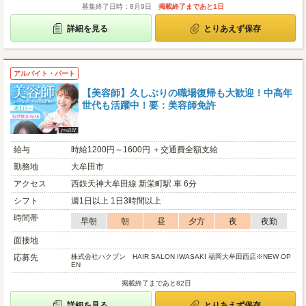
募集終了日時：8月9日
掲載終了まであと1日
詳細を見る
とりあえず保存
アルバイト・パート
【美容師】久しぶりの職場復帰も大歓迎！中高年
世代も活躍中！要：美容師免許
給与
時給1200円～1600円 ＋交通費全額支給
勤務地
大牟田市
アクセス
西鉄天神大牟田線 新栄町駅 車 6分
シフト
週1日以上 1日3時間以上
時間帯
早朝
朝
昼
夕方
夜
夜勤
面接地
応募先
株式会社ハクブン HAIR SALON IWASAKI 福岡大牟田西店※NEW OP
EN
掲載終了まであと82日
詳細を見る
とりあえず保存