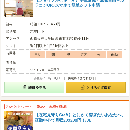
【ジョイフルのホール】学生活躍！髪色自由＆カ
ラコンOK♪スマホで簡単シフト申請
給与
時給1107～1453円
勤務地
大牟田市
アクセス
西鉄天神大牟田線 東甘木駅 徒歩 11分
シフト
週3日以上 1日3時間以上
時間帯
早朝
朝
昼
夕方
夜
夜勤
面接地
応募先
ジョイフル 大牟田店
募集終了日時：8月16日
掲載終了まであと8日
詳細を見る
とりあえず保存
アルバイト・パート
日払い
未経験者歓迎
【在宅見守りStaff】とにかく稼ぎたいあなたへ。
夜勤中心で月収299208円！/Jb