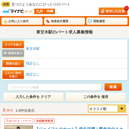
見つけようあなたにぴったりのパート
0
九州・沖縄
お気に入り条件
検索条件履歴
閲覧履歴
東甘木駅のパート求人募集情報
東甘木駅
指定なし
指定なし
入力した条件を クリア
この条件を 保存
8
件中
1-8件目表示
アルバイト・パート
未経験者歓迎