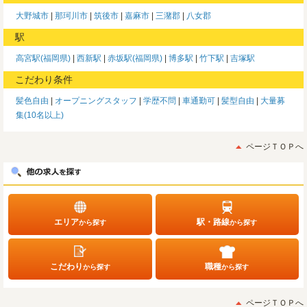
大野城市
那珂川市
筑後市
嘉麻市
三潴郡
八女郡
駅
高宮駅(福岡県)
西新駅
赤坂駅(福岡県)
博多駅
竹下駅
吉塚駅
こだわり条件
髪色自由
オープニングスタッフ
学歴不問
車通勤可
髪型自由
大量募
集(10名以上)
ページＴＯＰへ
エリア
駅・路線
から探す
から探す
こだわり
職種
から探す
から探す
ページＴＯＰへ