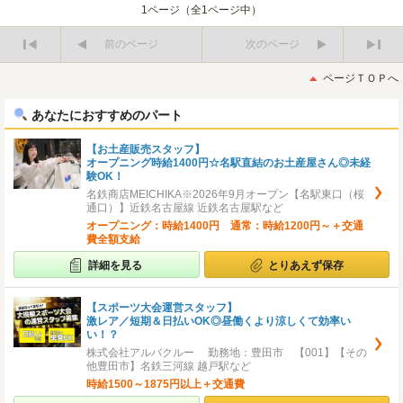
1ページ（全1ページ中）
前のページ
次のページ
最
最
初
後
ページＴＯＰへ
へ
へ
あなたにおすすめのパート
【お土産販売スタッフ】
オープニング時給1400円☆名駅直結のお土産屋さん◎未経
験OK！
名鉄商店MEICHIKA※2026年9月オープン【名駅東口（桜
通口）】近鉄名古屋線 近鉄名古屋駅など
オープニング：時給1400円 通常：時給1200円～＋交通
費全額支給
詳細を見る
とりあえず保存
【スポーツ大会運営スタッフ】
激レア／短期＆日払いOK◎昼働くより涼しくて効率い
い！？
株式会社アルバクルー 勤務地：豊田市 【001】【その
他豊田市】名鉄三河線 越戸駅など
時給1500～1875円以上＋交通費