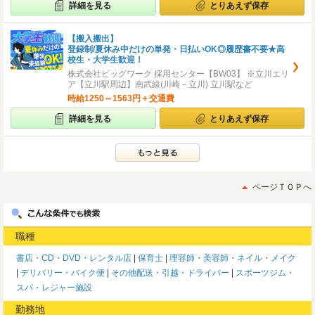
詳細を見る
とりあえず保存
【搬入搬出】
登録制/夏休み中だけの単発・日払いOK◎履歴書不要★高
校生・大学生歓迎！
株式会社ビッグワーク 採用センター【BW03】 ※立川エリ
ア【立川駅周辺】南武線(川崎－立川) 立川駅など
時給1250～1563円＋交通費
詳細を見る
とりあえず保存
ページＴＯＰへ
職種
書店・CD・DVD・レンタル店
保育士
理容師・美容師・ネイル・メイク
デリバリー・バイク便
その他配送・引越・ドライバー
スポーツジム・
スパ・レジャー施設
勤務地