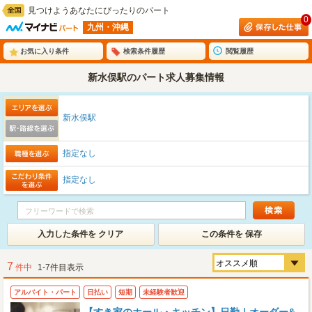
見つけようあなたにぴったりのパート
0
九州・沖縄
お気に入り条件
検索条件履歴
閲覧履歴
新水俣駅のパート求人募集情報
新水俣駅
指定なし
指定なし
入力した条件を クリア
この条件を 保存
7
件中
1-7件目表示
アルバイト・パート
日払い
短期
未経験者歓迎