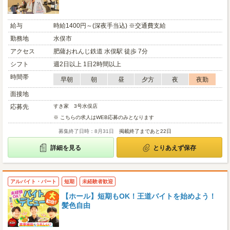
給与
時給1400円～(深夜手当込) ※交通費支給
勤務地
水俣市
アクセス
肥薩おれんじ鉄道 水俣駅 徒歩 7分
シフト
週2日以上 1日2時間以上
時間帯
早朝
朝
昼
夕方
夜
夜勤
面接地
応募先
すき家 3号水俣店
※ こちらの求人はWEB応募のみとなります
募集終了日時：8月31日
掲載終了まであと22日
詳細を見る
とりあえず保存
アルバイト・パート
短期
未経験者歓迎
【ホール】短期もOK！王道バイトを始めよう！
髪色自由