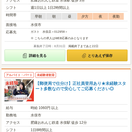
アクセス
肥薩おれんじ鉄道 水俣駅 徒歩 3分
シフト
週1日以上 1日2時間以上
時間帯
早朝
朝
昼
夕方
夜
夜勤
面接地
水俣市
応募先
ガスト 水俣店＜012958＞
※ こちらの求人はWEB応募のみとなります
募集終了日時：8月31日
掲載終了まであと22日
詳細を見る
とりあえず保存
アルバイト・パート
未経験者歓迎
【郵便局で仕分け】正社員登用あり★未経験スタ
ート多数なので安心してご応募ください◎
給与
時給 1060円 以上
勤務地
水俣市
アクセス
肥薩おれんじ鉄道 水俣駅 徒歩 12分
シフト
1日8時間以上