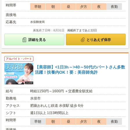
時間帯
早朝
朝
昼
夕方
夜
夜勤
面接地
応募先
水俣郵便局
募集終了日時：8月31日
掲載終了まであと22日
詳細を見る
とりあえず保存
アルバイト・パート
【美容師】<1日3h～>40～50代のパートさん多数
活躍！扶養内OK！要：美容師免許
給与
時給1150円～1600円 ＋交通費全額支給
勤務地
水俣市
アクセス
肥薩おれんじ鉄道 水俣駅 徒歩 6分
シフト
週1日以上 1日3時間以上
時間帯
早朝
朝
昼
夕方
夜
夜勤
面接地