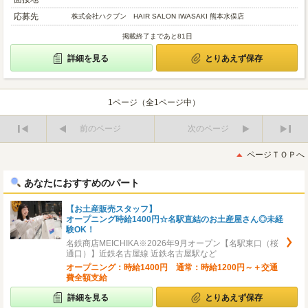
応募先
株式会社ハクブン HAIR SALON IWASAKI 熊本水俣店
掲載終了まであと81日
詳細を見る
とりあえず保存
1ページ（全1ページ中）
前のページ
次のページ
最
最
初
後
ページＴＯＰへ
へ
へ
あなたにおすすめのパート
【お土産販売スタッフ】
オープニング時給1400円☆名駅直結のお土産屋さん◎未経
験OK！
名鉄商店MEICHIKA※2026年9月オープン【名駅東口（桜
通口）】近鉄名古屋線 近鉄名古屋駅など
オープニング：時給1400円 通常：時給1200円～＋交通
費全額支給
詳細を見る
とりあえず保存