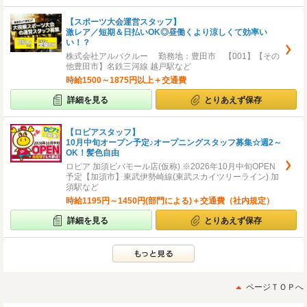
【スポーツ大会運営スタッフ】
激レア／短期＆日払いOK◎昼働くより涼しくて効率い
い！？
株式会社アルバクルー 勤務地：豊田市 【001】【その
他豊田市】名鉄三河線 越戸駅など
時給1500～1875円以上＋交通費
詳細を見る
とりあえず保存
【ロピアスタッフ】
10月中旬オープン予定♪オープニングスタッフ募集☆週2～
OK！髪色自由
ロピア 加須ビバモール店(仮称) ※2026年10月中旬OPEN
予定【加須市】東武伊勢崎線(東武スカイツリーライン) 加
須駅など
時給1195円～1450円(部門による)＋交通費（社内規定）
詳細を見る
とりあえず保存
ページＴＯＰへ