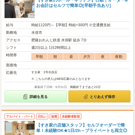
【すき家のホール・キッチン】日勤｜オーダー&
お会計はセルフで簡単◎[早朝手当あり]
給与
時給1120円～【早朝】時給+300円 ※交通費支給
勤務地
水俣市
アクセス
肥薩おれんじ鉄道 水俣駅 徒歩 7分
シフト
週2日以上 1日2時間以上
時間帯
早朝
朝
昼
夕方
夜
夜勤
面接地
応募先
すき家 3号水俣店
※ こちらの求人はWEB応募のみとなります
募集終了日時：8月31日
掲載終了まであと22日
詳細を見る
とりあえず保存
アルバイト・パート
日払い
短期
未経験者歓迎
【すき家の店舗スタッフ】セルフオーダーで簡
単！未経験OK★1日/2h～プライベートも両立◎