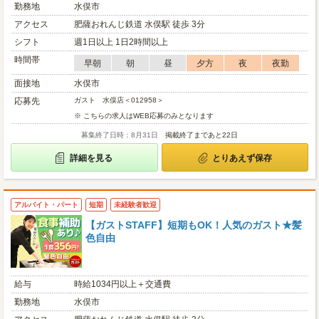
勤務地
水俣市
アクセス
肥薩おれんじ鉄道 水俣駅 徒歩 3分
シフト
週1日以上 1日2時間以上
時間帯
早朝
朝
昼
夕方
夜
夜勤
面接地
水俣市
応募先
ガスト 水俣店＜012958＞
※ こちらの求人はWEB応募のみとなります
募集終了日時：8月31日
掲載終了まであと22日
詳細を見る
とりあえず保存
アルバイト・パート
短期
未経験者歓迎
【ガストSTAFF】短期もOK！人気のガスト★髪
色自由
給与
時給1034円以上＋交通費
勤務地
水俣市