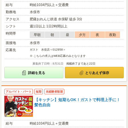
給与
時給1034円以上＋交通費
勤務地
水俣市
アクセス
肥薩おれんじ鉄道 水俣駅 徒歩 3分
シフト
週1日以上 1日2時間以上
時間帯
早朝
朝
昼
夕方
夜
夜勤
面接地
水俣市
応募先
ガスト 水俣店＜012958＞
※ こちらの求人はWEB応募のみとなります
募集終了日時：8月31日
掲載終了まであと22日
詳細を見る
とりあえず保存
アルバイト・パート
短期
未経験者歓迎
【キッチン】短期もOK！ガストで料理上手に！
髪色自由
給与
時給1034円以上＋交通費