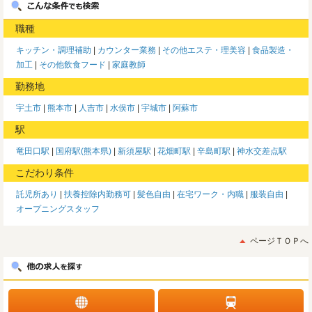
職種
キッチン・調理補助
カウンター業務
その他エステ・理美容
食品製造・
加工
その他飲食フード
家庭教師
勤務地
宇土市
熊本市
人吉市
水俣市
宇城市
阿蘇市
駅
竜田口駅
国府駅(熊本県)
新須屋駅
花畑町駅
辛島町駅
神水交差点駅
こだわり条件
託児所あり
扶養控除内勤務可
髪色自由
在宅ワーク・内職
服装自由
オープニングスタッフ
ページＴＯＰへ