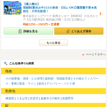
【搬入搬出】
登録制/夏休み中だけの単発・日払いOK◎履歴書不要★高
校生・大学生歓迎！
株式会社ビッグワーク 採用センター【BW03】 ※立川エリ
ア【立川駅周辺】南武線(川崎－立川) 立川駅など
時給1250～1563円＋交通費
詳細を見る
とりあえず保存
ページＴＯＰへ
職種
その他警備・清掃・ビル管理
薬剤師・登録販売者
その他オフィスワー
ク・事務
製造・ライン
販売
デリバリー・バイク便
勤務地
糟屋郡
うきは市
宮若市
嘉麻市
行橋市
筑紫野市
駅