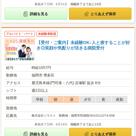
募集終了日時：8月31日
掲載終了まであと23日
詳細を見る
とりあえず保存
アルバイト・パート
未経験者歓迎
【受付・ご案内】未経験OK♪人と接することが好
き◎笑顔や気配りが活きる病院受付
給与
時給1057円
勤務地
福岡市 博多区
アクセス
鹿児島本線(門司港－八代) 吉塚駅 徒歩 6分
シフト
週2日以上
時間帯
早朝
朝
昼
夕方
夜
夜勤
面接地
応募先
株式会社ソラスト 勤務地：福岡市民病院/4010212274-008
募集終了日時：8月19日
掲載終了まであと11日
詳細を見る
とりあえず保存