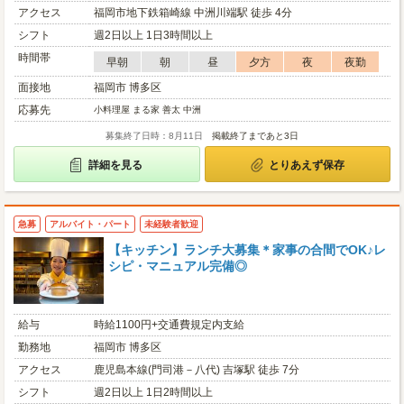
アクセス
福岡市地下鉄箱崎線 中洲川端駅 徒歩 4分
シフト
週2日以上 1日3時間以上
時間帯
早朝
朝
昼
夕方
夜
夜勤
面接地
福岡市 博多区
応募先
小料理屋 まる家 善太 中洲
募集終了日時：8月11日
掲載終了まであと3日
詳細を見る
とりあえず保存
急募
アルバイト・パート
未経験者歓迎
【キッチン】ランチ大募集＊家事の合間でOK♪レ
シピ・マニュアル完備◎
給与
時給1100円+交通費規定内支給
勤務地
福岡市 博多区
アクセス
鹿児島本線(門司港－八代) 吉塚駅 徒歩 7分
シフト
週2日以上 1日2時間以上