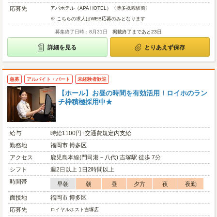
応募先
アパホテル（APA HOTEL）〈博多祇園駅前〉
※ こちらの求人はWEB応募のみとなります
募集終了日時：8月31日
掲載終了まであと23日
詳細を見る
とりあえず保存
急募
アルバイト・パート
未経験者歓迎
【ホール】お昼の時間を有効活用！ロイホのラン
チ枠積極採用中★
給与
時給1100円+交通費規定内支給
勤務地
福岡市 博多区
アクセス
鹿児島本線(門司港－八代) 吉塚駅 徒歩 7分
シフト
週2日以上 1日2時間以上
時間帯
早朝
朝
昼
夕方
夜
夜勤
面接地
福岡市 博多区
応募先
ロイヤルホスト吉塚店