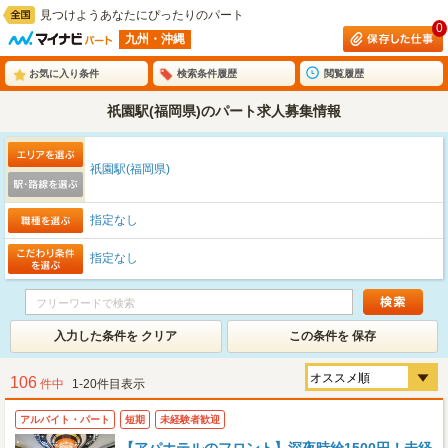
見つけようあなたにぴったりのパート
0
九州・沖縄
お気に入り条件
検索条件履歴
閲覧履歴
祇園駅(福岡県)のパート求人募集情報
祇園駅(福岡県)
指定なし
指定なし
入力した条件を クリア
この条件を 保存
106
件中
1-20件目表示
アルバイト・パート
短期
未経験者歓迎