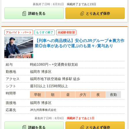
募集終了日時：8月31日
掲載終了まであと23日
詳細を見る
とりあえず保存
アルバイト・パート
もうすぐ終了
未経験者歓迎
【列車への商品積込】安心のJRグループ★裏方作
業◎台車があるので運ぶのも楽々♪賞与あり
給与
時給1060円～+交通費全額支給
勤務地
福岡市 博多区
アクセス
福岡市地下鉄空港線 博多駅 徒歩
シフト
週3日以上 1日5時間以上
時間帯
早朝
朝
昼
夕方
夜
夜勤
面接地
福岡市 博多区
応募先
JR九州商事株式会社
募集終了日時：8月9日
掲載終了まであと1日
詳細を見る
とりあえず保存