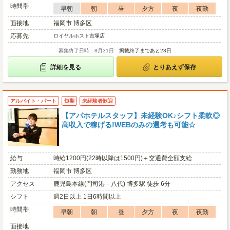
時間帯
早朝
朝
昼
夕方
夜
夜勤
面接地
福岡市 博多区
応募先
ロイヤルホスト吉塚店
募集終了日時：8月31日
掲載終了まであと23日
詳細を見る
とりあえず保存
アルバイト・パート
短期
未経験者歓迎
【アパホテルスタッフ】未経験OK♪シフト柔軟◎
高収入で稼げる!WEBのみの選考も可能☆
給与
時給1200円(22時以降は1500円)＋交通費全額支給
勤務地
福岡市 博多区
アクセス
鹿児島本線(門司港－八代) 博多駅 徒歩 6分
シフト
週2日以上 1日6時間以上
時間帯
早朝
朝
昼
夕方
夜
夜勤
面接地