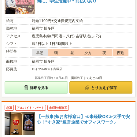
間に。学生活躍中＊前払いあり
給与
時給1100円+交通費規定内支給
勤務地
福岡市 博多区
アクセス
鹿児島本線(門司港－八代) 吉塚駅 徒歩 7分
シフト
週2日以上 1日2時間以上
時間帯
早朝
朝
昼
夕方
夜
夜勤
面接地
福岡市 博多区
応募先
ロイヤルホスト吉塚店
募集終了日時：8月31日
掲載終了まであと23日
詳細を見る
とりあえず保存
急募
アルバイト・パート
未経験者歓迎
【一般事務/お客様窓口】≪未経験OK≫大手で安
心！"すき家"運営企業でオフィスワーク♪