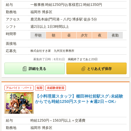
給与
一般事務:時給1250円/お客様窓口:時給1350円
勤務地
福岡市 博多区
アクセス
鹿児島本線(門司港－八代) 博多駅 徒歩 5分
シフト
週2日以上 1日3時間以上
時間帯
早朝
朝
昼
夕方
夜
夜勤
面接地
応募先
株式会社すき家 九州支社事務所
募集終了日時：8月31日
掲載終了まであと23日
詳細を見る
とりあえず保存
アルバイト・パート
短期
未経験者歓迎
【小料理屋スタッフ】櫛田神社前駅スグ♪未経験
からでも時給1250円スタート★週2日～OK♪
給与
時給1250円～1563円以上＋交通費
勤務地
福岡市 博多区