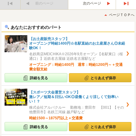
前のページ
次のページ
最
最
初
後
ページＴＯＰへ
へ
へ
あなたにおすすめのパート
【お土産販売スタッフ】
オープニング時給1400円☆名駅直結のお土産屋さん◎未経
験OK！
名鉄商店MEICHIKA※2026年9月オープン【名駅東口（桜
通口）】近鉄名古屋線 近鉄名古屋駅など
オープニング：時給1400円 通常：時給1200円～＋交通
費全額支給
詳細を見る
とりあえず保存
【スポーツ大会運営スタッフ】
激レア／短期＆日払いOK◎昼働くより涼しくて効率い
い！？
株式会社アルバクルー 勤務地：豊田市 【001】【その
他豊田市】名鉄三河線 越戸駅など
時給1500～1875円以上＋交通費
詳細を見る
とりあえず保存