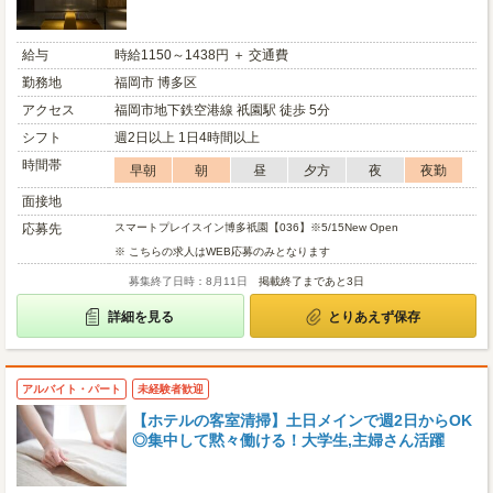
給与
時給1150～1438円 ＋ 交通費
勤務地
福岡市 博多区
アクセス
福岡市地下鉄空港線 祇園駅 徒歩 5分
シフト
週2日以上 1日4時間以上
時間帯
早朝
朝
昼
夕方
夜
夜勤
面接地
応募先
スマートプレイスイン博多祇園【036】※5/15New Open
※ こちらの求人はWEB応募のみとなります
募集終了日時：8月11日
掲載終了まであと3日
詳細を見る
とりあえず保存
アルバイト・パート
未経験者歓迎
【ホテルの客室清掃】土日メインで週2日からOK
◎集中して黙々働ける！大学生,主婦さん活躍