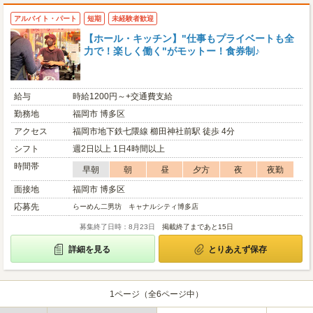
アルバイト・パート
短期
未経験者歓迎
【ホール・キッチン】"仕事もプライベートも全
力で！楽しく働く"がモットー！食券制♪
給与
時給1200円～+交通費支給
勤務地
福岡市 博多区
アクセス
福岡市地下鉄七隈線 櫛田神社前駅 徒歩 4分
シフト
週2日以上 1日4時間以上
時間帯
早朝
朝
昼
夕方
夜
夜勤
面接地
福岡市 博多区
応募先
らーめん二男坊 キャナルシティ博多店
募集終了日時：8月23日
掲載終了まであと15日
詳細を見る
とりあえず保存
1ページ（全6ページ中）