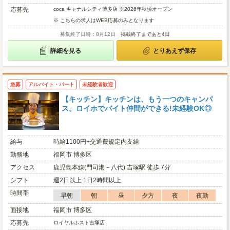
応募先
coca キャナルシティ博多店 ※2026年秋頃オープン
※ こちらの求人はWEB応募のみとなります
募集終了日時：8月12日
掲載終了まであと4日
詳細を見る
とりあえず保存
急募
アルバイト・パート
未経験者歓迎
【キッチン】キッチンは、もう一つのキャンパ
ス。ロイホでバイト仲間ができる!未経験OK◎
給与
時給1100円+交通費規定内支給
勤務地
福岡市 博多区
アクセス
鹿児島本線(門司港－八代) 吉塚駅 徒歩 7分
シフト
週2日以上 1日2時間以上
時間帯
早朝
朝
昼
夕方
夜
夜勤
面接地
福岡市 博多区
応募先
ロイヤルホスト吉塚店