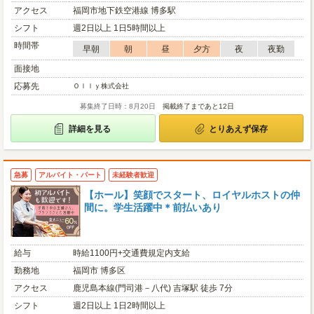
アクセス
福岡市地下鉄空港線 博多駅
シフト
週2日以上 1日5時間以上
時間帯
早朝
朝
昼
夕方
夜
夜勤
面接地
応募先
Ｏｌｌｙ株式会社
募集終了日時：8月20日
掲載終了まであと12日
詳細を見る
とりあえず保存
急募
アルバイト・パート
未経験者歓迎
【ホール】笑顔でスタート、ロイヤルホストの仲
間に。学生活躍中＊前払いあり
給与
時給1100円+交通費規定内支給
勤務地
福岡市 博多区
アクセス
鹿児島本線(門司港－八代) 吉塚駅 徒歩 7分
シフト
週2日以上 1日2時間以上