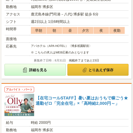
勤務地
福岡市 博多区
アクセス
鹿児島本線(門司港－八代) 博多駅 徒歩 6分
シフト
週2日以上 1日6時間以上
時間帯
早朝
朝
昼
夕方
夜
夜勤
面接地
応募先
アパホテル（APA HOTEL）〈博多祇園駅前〉
※ こちらの求人はWEB応募のみとなります
募集終了日時：8月31日
掲載終了まであと23日
詳細を見る
とりあえず保存
アルバイト・パート
【在宅コールSTAFF】暑い夏はおうちで稼ごう★
通勤ゼロ「完全在宅」×「高時給2,000円～」
給与
時給 2000円
勤務地
福岡市 博多区