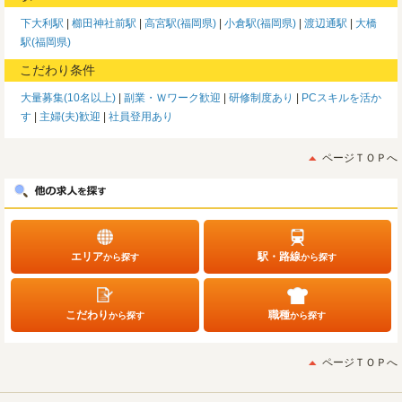
下大利駅
櫛田神社前駅
高宮駅(福岡県)
小倉駅(福岡県)
渡辺通駅
大橋
駅(福岡県)
こだわり条件
大量募集(10名以上)
副業・Ｗワーク歓迎
研修制度あり
PCスキルを活か
す
主婦(夫)歓迎
社員登用あり
ページＴＯＰへ
エリア
駅・路線
から探す
から探す
こだわり
職種
から探す
から探す
ページＴＯＰへ