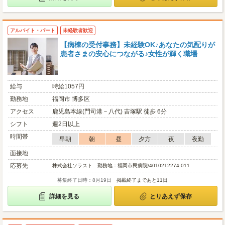
アルバイト・パート
未経験者歓迎
【病棟の受付事務】未経験OK♪あなたの気配りが
患者さまの安心につながる♪女性が輝く職場
給与
時給1057円
勤務地
福岡市 博多区
アクセス
鹿児島本線(門司港－八代) 吉塚駅 徒歩 6分
シフト
週2日以上
時間帯
早朝
朝
昼
夕方
夜
夜勤
面接地
応募先
株式会社ソラスト 勤務地：福岡市民病院/4010212274-011
募集終了日時：8月19日
掲載終了まであと11日
詳細を見る
とりあえず保存