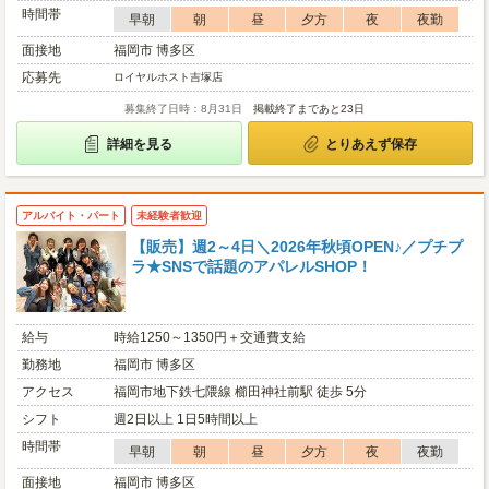
時間帯
早朝
朝
昼
夕方
夜
夜勤
面接地
福岡市 博多区
応募先
ロイヤルホスト吉塚店
募集終了日時：8月31日
掲載終了まであと23日
詳細を見る
とりあえず保存
アルバイト・パート
未経験者歓迎
【販売】週2～4日＼2026年秋頃OPEN♪／プチプ
ラ★SNSで話題のアパレルSHOP！
給与
時給1250～1350円＋交通費支給
勤務地
福岡市 博多区
アクセス
福岡市地下鉄七隈線 櫛田神社前駅 徒歩 5分
シフト
週2日以上 1日5時間以上
時間帯
早朝
朝
昼
夕方
夜
夜勤
面接地
福岡市 博多区