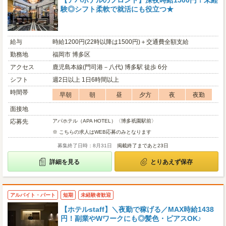
【アパホテルのフロント】深夜時給1500円！未経
験◎シフト柔軟で就活にも役立つ★
給与
時給1200円(22時以降は1500円)＋交通費全額支給
勤務地
福岡市 博多区
アクセス
鹿児島本線(門司港－八代) 博多駅 徒歩 6分
シフト
週2日以上 1日6時間以上
時間帯
早朝
朝
昼
夕方
夜
夜勤
面接地
応募先
アパホテル（APA HOTEL）〈博多祇園駅前〉
※ こちらの求人はWEB応募のみとなります
募集終了日時：8月31日
掲載終了まであと23日
詳細を見る
とりあえず保存
アルバイト・パート
短期
未経験者歓迎
【ホテルstaff】＼夜勤で稼げる／MAX時給1438
円！副業やWワークにも◎髪色・ピアスOK♪