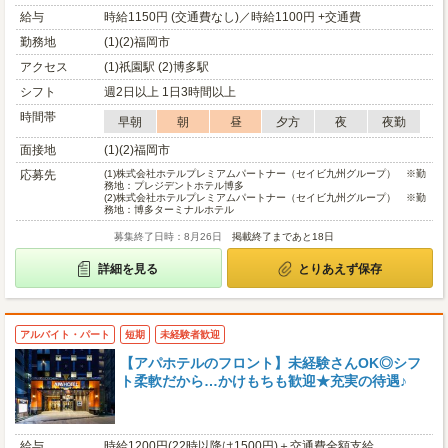
給与
時給1150円 (交通費なし)／時給1100円 +交通費
勤務地
(1)(2)福岡市
アクセス
(1)祇園駅 (2)博多駅
シフト
週2日以上 1日3時間以上
時間帯
早朝
朝
昼
夕方
夜
夜勤
面接地
(1)(2)福岡市
応募先
(1)
株式会社ホテルプレミアムパートナー（セイビ九州グループ） ※勤
務地：プレジデントホテル博多
(2)
株式会社ホテルプレミアムパートナー（セイビ九州グループ） ※勤
務地：博多ターミナルホテル
募集終了日時：8月26日
掲載終了まであと18日
詳細を見る
とりあえず保存
アルバイト・パート
短期
未経験者歓迎
【アパホテルのフロント】未経験さんOK◎シフ
ト柔軟だから…かけもちも歓迎★充実の待遇♪
給与
時給1200円(22時以降は1500円)＋交通費全額支給