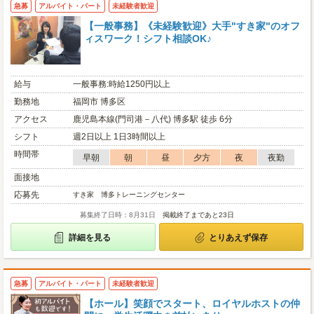
急募
アルバイト・パート
未経験者歓迎
【一般事務】《未経験歓迎》大手"すき家"のオフ
ィスワーク！シフト相談OK♪
給与
一般事務:時給1250円以上
勤務地
福岡市 博多区
アクセス
鹿児島本線(門司港－八代) 博多駅 徒歩 6分
シフト
週2日以上 1日3時間以上
時間帯
早朝
朝
昼
夕方
夜
夜勤
面接地
応募先
すき家 博多トレーニングセンター
募集終了日時：8月31日
掲載終了まであと23日
詳細を見る
とりあえず保存
急募
アルバイト・パート
未経験者歓迎
【ホール】笑顔でスタート、ロイヤルホストの仲