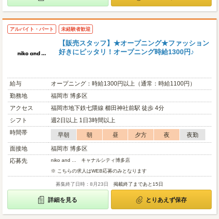
アルバイト・パート
未経験者歓迎
【販売スタッフ】★オープニング★ファッション
好きにピッタリ！オープニング時給1300円♪
給与
オープニング：時給1300円以上（通常：時給1100円）
勤務地
福岡市 博多区
アクセス
福岡市地下鉄七隈線 櫛田神社前駅 徒歩 4分
シフト
週2日以上 1日3時間以上
時間帯
早朝
朝
昼
夕方
夜
夜勤
面接地
福岡市 博多区
応募先
niko and ... キャナルシティ博多店
※ こちらの求人はWEB応募のみとなります
募集終了日時：8月23日
掲載終了まであと15日
詳細を見る
とりあえず保存