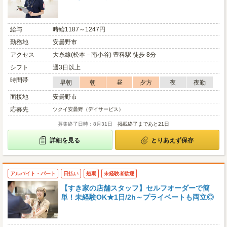
給与
時給1187～1247円
勤務地
安曇野市
アクセス
大糸線(松本－南小谷) 豊科駅 徒歩 8分
シフト
週3日以上
時間帯
早朝
朝
昼
夕方
夜
夜勤
面接地
安曇野市
応募先
ツクイ安曇野（デイサービス）
募集終了日時：8月31日
掲載終了まであと21日
詳細を見る
とりあえず保存
アルバイト・パート
日払い
短期
未経験者歓迎
【すき家の店舗スタッフ】セルフオーダーで簡
単！未経験OK★1日/2h～プライベートも両立◎