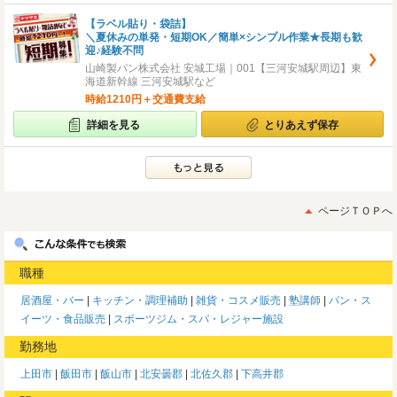
【ラベル貼り・袋詰】
＼夏休みの単発・短期OK／簡単×シンプル作業★長期も歓
迎♪経験不問
山崎製パン株式会社 安城工場｜001【三河安城駅周辺】東
海道新幹線 三河安城駅など
時給1210円＋交通費支給
詳細を見る
とりあえず保存
ページＴＯＰへ
職種
居酒屋・バー
キッチン・調理補助
雑貨・コスメ販売
塾講師
パン・ス
イーツ・食品販売
スポーツジム・スパ・レジャー施設
勤務地
上田市
飯田市
飯山市
北安曇郡
北佐久郡
下高井郡