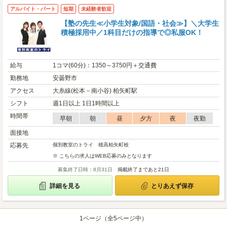
アルバイト・パート
短期
未経験者歓迎
【塾の先生≪小学生対象/国語・社会≫】＼大学生
積極採用中／1科目だけの指導で◎私服OK！
給与
1コマ(60分)：1350～3750円＋交通費
勤務地
安曇野市
アクセス
大糸線(松本－南小谷) 柏矢町駅
シフト
週1日以上 1日1時間以上
時間帯
早朝
朝
昼
夕方
夜
夜勤
面接地
応募先
個別教室のトライ 穂高柏矢町校
※ こちらの求人はWEB応募のみとなります
募集終了日時：8月31日
掲載終了まであと21日
詳細を見る
とりあえず保存
1ページ（全5ページ中）