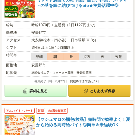
【トマト農園での軽作業】難しい作業ナシ♪トマ
トの茎を紐に結びつけるetc★主婦活躍中◎
給与
時給1070円＋交通費（1日1127円まで）
勤務地
安曇野市
アクセス
大糸線(松本－南小谷) 一日市場駅 車 8分
シフト
週4日以上 1日4.5時間以上
時間帯
早朝
朝
昼
夕方
夜
夜勤
面接地
安曇野市
応募先
株式会社エア・ウォーター農園 安曇野菜園
募集終了日時：8月27日
掲載終了まであと17日
詳細を見る
とりあえず保存
アルバイト・パート
短期
未経験者歓迎
【マシュマロの梱包/検品】短時間で効率よく！夏
から始める高時給バイト◎簡単＆未経験OK