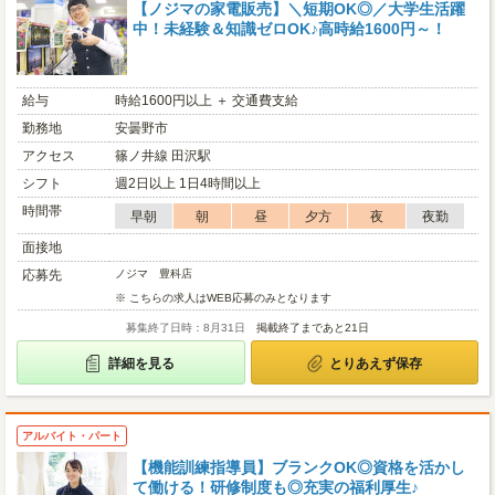
【ノジマの家電販売】＼短期OK◎／大学生活躍
中！未経験＆知識ゼロOK♪高時給1600円～！
給与
時給1600円以上 ＋ 交通費支給
勤務地
安曇野市
アクセス
篠ノ井線 田沢駅
シフト
週2日以上 1日4時間以上
時間帯
早朝
朝
昼
夕方
夜
夜勤
面接地
応募先
ノジマ 豊科店
※ こちらの求人はWEB応募のみとなります
募集終了日時：8月31日
掲載終了まであと21日
詳細を見る
とりあえず保存
アルバイト・パート
【機能訓練指導員】ブランクOK◎資格を活かし
て働ける！研修制度も◎充実の福利厚生♪