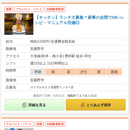
急募
アルバイト・パート
未経験者歓迎
【キッチン】ランチ大募集＊家事の合間でOK♪レ
シピ・マニュアル完備◎
給与
時給1150円+交通費全額支給
勤務地
安曇野市
アクセス
大糸線(松本－南小谷) 豊科駅 徒歩 30分
シフト
週2日以上 1日2時間以上
時間帯
早朝
朝
昼
夕方
夜
夜勤
面接地
安曇野市
応募先
ロイヤルホスト安曇野インター店
募集終了日時：8月31日
掲載終了まであと21日
詳細を見る
とりあえず保存
アルバイト・パート
短期
未経験者歓迎