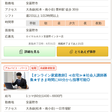
勤務地
安曇野市
アクセス
大糸線(松本－南小谷) 豊科駅 徒歩 30分
シフト
週2日以上 1日2時間以上
時間帯
早朝
朝
昼
夕方
夜
夜勤
面接地
安曇野市
応募先
ロイヤルホスト安曇野インター店
募集終了日時：8月31日
掲載終了まであと21日
詳細を見る
とりあえず保存
アルバイト・パート
短期
未経験者歓迎
【オンライン家庭教師】≪在宅≫★社会人講師募
集★すきま時間に60分から指導可能◎
給与
1コマ(60分)1430～6930円
勤務地
安曇野市
アクセス
大糸線(松本－南小谷) 一日市場駅