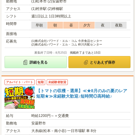
勤務地
(1)松本市 (2)安曇野市
アクセス
(1)村井駅 (2)梓橋駅
シフト
週1日以上 1日3時間以上
時間帯
早朝
朝
昼
夕方
夜
夜勤
面接地
応募先
(1)
株式会社パワード・エル・コム 今井食品センター
(2)
株式会社パワード・エル・コム 梓川共配センター
募集終了日時：8月25日
掲載終了まであと15日
詳細を見る
とりあえず保存
アルバイト・パート
短期
未経験者歓迎
【トマトの収穫・選果】≪★8月のみの夏のレア
短期★≫未経験大歓迎♪短時間◎高時給♪
給与
時給1200円～＋交通費
勤務地
安曇野市
アクセス
大糸線(松本－南小谷) 一日市場駅 車 8分