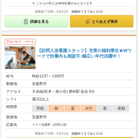
※ こちらの求人はWEB応募のみとなります
募集終了日時：8月31日
掲載終了まであと21日
詳細を見る
とりあえず保存
アルバイト・パート
【訪問入浴看護スタッフ】充実の福利厚生★Wワ
ークで扶養内も相談可♪幅広い年代活躍中！
給与
時給1237～1300円
勤務地
安曇野市
アクセス
大糸線(松本－南小谷) 豊科駅 徒歩 8分
シフト
週3日以上
時間帯
早朝
朝
昼
夕方
夜
夜勤
面接地
安曇野市
応募先
ツクイ安曇野（訪問入浴）
募集終了日時：8月31日
掲載終了まであと21日