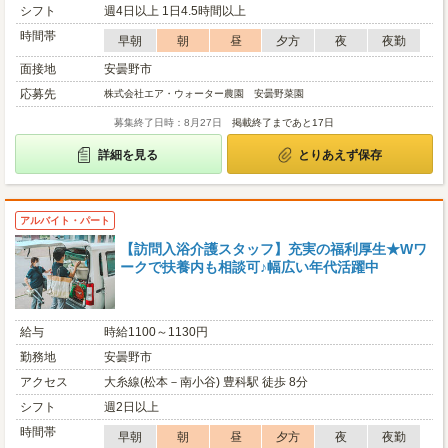
シフト
週4日以上 1日4.5時間以上
時間帯
早朝
朝
昼
夕方
夜
夜勤
面接地
安曇野市
応募先
株式会社エア・ウォーター農園 安曇野菜園
募集終了日時：8月27日
掲載終了まであと17日
詳細を見る
とりあえず保存
アルバイト・パート
【訪問入浴介護スタッフ】充実の福利厚生★Wワ
ークで扶養内も相談可♪幅広い年代活躍中
給与
時給1100～1130円
勤務地
安曇野市
アクセス
大糸線(松本－南小谷) 豊科駅 徒歩 8分
シフト
週2日以上
時間帯
早朝
朝
昼
夕方
夜
夜勤