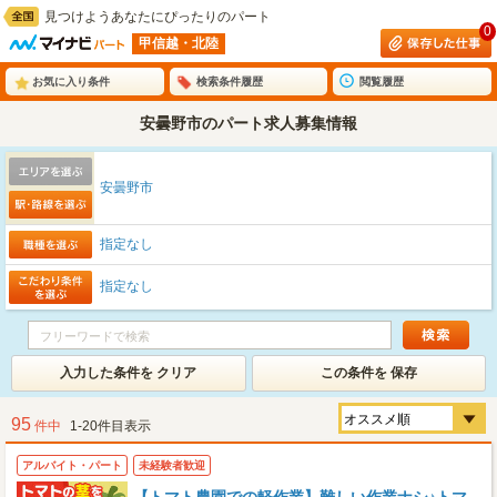
見つけようあなたにぴったりのパート
0
甲信越・北陸
お気に入り条件
検索条件履歴
閲覧履歴
安曇野市のパート求人募集情報
安曇野市
指定なし
指定なし
入力した条件を クリア
この条件を 保存
95
件中
1-20件目表示
アルバイト・パート
未経験者歓迎