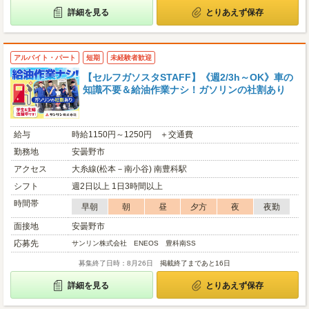
詳細を見る
とりあえず保存
アルバイト・パート
短期
未経験者歓迎
【セルフガソスタSTAFF】《週2/3h～OK》車の
知識不要＆給油作業ナシ！ガソリンの社割あり
給与
時給1150円～1250円 ＋交通費
勤務地
安曇野市
アクセス
大糸線(松本－南小谷) 南豊科駅
シフト
週2日以上 1日3時間以上
時間帯
早朝
朝
昼
夕方
夜
夜勤
面接地
安曇野市
応募先
サンリン株式会社 ENEOS 豊科南SS
募集終了日時：8月26日
掲載終了まであと16日
詳細を見る
とりあえず保存