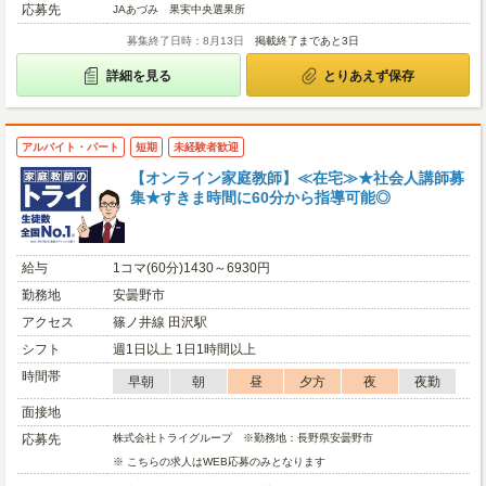
応募先
JAあづみ 果実中央選果所
募集終了日時：8月13日
掲載終了まであと3日
詳細を見る
とりあえず保存
アルバイト・パート
短期
未経験者歓迎
【オンライン家庭教師】≪在宅≫★社会人講師募
集★すきま時間に60分から指導可能◎
給与
1コマ(60分)1430～6930円
勤務地
安曇野市
アクセス
篠ノ井線 田沢駅
シフト
週1日以上 1日1時間以上
時間帯
早朝
朝
昼
夕方
夜
夜勤
面接地
応募先
株式会社トライグループ ※勤務地：長野県安曇野市
※ こちらの求人はWEB応募のみとなります