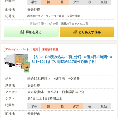
時間帯
早朝
朝
昼
夕方
夜
夜勤
面接地
安曇野市
応募先
株式会社エア・ウォーター農園 安曇野菜園
募集終了日時：8月20日
掲載終了まであと10日
詳細を見る
とりあえず保存
アルバイト・パート
短期
未経験者歓迎
【リンゴの積み込み・荷上げ】≪週4日/8時間~≫
8月~12月まで♪高時給1170円で稼げる!
給与
時給1231円以上 +諸手当 +交通費
勤務地
安曇野市
アクセス
大糸線(松本－南小谷) 一日市場駅 車 7分
シフト
週4日以上 1日8時間以上
時間帯
早朝
朝
昼
夕方
夜
夜勤
面接地
安曇野市