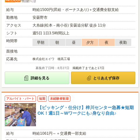
給与
時給1500円(昇給・ボーナスあり)＋交通費全額支給
勤務地
安曇野市
アクセス
大糸線(松本－南小谷) 安曇追分駅 徒歩 11分
シフト
週5日 1日3.5時間以上
時間帯
早朝
朝
昼
夕方
夜
夜勤
面接地
応募先
株式会社エイワ 穂高工場
募集終了日時：8月27日
掲載終了まであと17日
詳細を見る
とりあえず保存
アルバイト・パート
短期
未経験者歓迎
【ピッキング・仕分け】梓川センター急募★短期
OK！週1日～Wワークにも♪身なり自由♪
給与
時給1061円～＋交通費一部支給