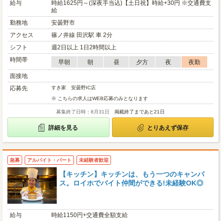
給与
時給1625円～(深夜手当込)【土日祝】時給+30円 ※交通費支
給
勤務地
安曇野市
アクセス
篠ノ井線 田沢駅 車 2分
シフト
週2日以上 1日2時間以上
時間帯
早朝
朝
昼
夕方
夜
夜勤
面接地
応募先
すき家 安曇野IC店
※ こちらの求人はWEB応募のみとなります
募集終了日時：8月31日
掲載終了まであと21日
詳細を見る
とりあえず保存
急募
アルバイト・パート
未経験者歓迎
【キッチン】キッチンは、もう一つのキャンパ
ス。ロイホでバイト仲間ができる!未経験OK◎
給与
時給1150円+交通費全額支給