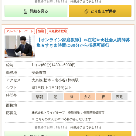
募集終了日時：8月31日
掲載終了まであと21日
詳細を見る
とりあえず保存
アルバイト・パート
短期
未経験者歓迎
【オンライン家庭教師】≪在宅≫★社会人講師募
集★すきま時間に60分から指導可能◎
給与
1コマ(60分)1430～6930円
勤務地
安曇野市
アクセス
大糸線(松本－南小谷) 梓橋駅
シフト
週1日以上 1日1時間以上
時間帯
早朝
朝
昼
夕方
夜
夜勤
面接地
応募先
株式会社トライグループ ※勤務地：長野県安曇野市
※ こちらの求人はWEB応募のみとなります
募集終了日時：8月31日
掲載終了まであと21日