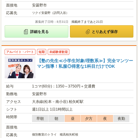
面接地
安曇野市
応募先
ツクイ安曇野（訪問入浴）
募集終了日時：8月31日
掲載終了まであと21日
詳細を見る
とりあえず保存
アルバイト・パート
短期
未経験者歓迎
【塾の先生≪小学生対象/理数系≫】完全マンツー
マン指導！私服◎得意な1科目だけでOK
給与
1コマ(60分)：1350～3750円＋交通費
勤務地
安曇野市
アクセス
大糸線(松本－南小谷) 柏矢町駅
シフト
週1日以上 1日1時間以上
時間帯
早朝
朝
昼
夕方
夜
夜勤
面接地
応募先
個別教室のトライ 穂高柏矢町校