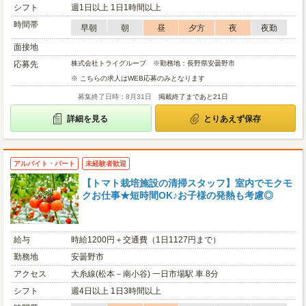
シフト
週1日以上 1日1時間以上
時間帯
早朝
朝
昼
夕方
夜
夜勤
面接地
応募先
株式会社トライグループ ※勤務地：長野県安曇野市
※ こちらの求人はWEB応募のみとなります
募集終了日時：8月31日
掲載終了まであと21日
詳細を見る
とりあえず保存
アルバイト・パート
未経験者歓迎
【トマト栽培施設の清掃スタッフ】室内でモクモ
クお仕事★短時間OK♪お子様の発熱も考慮◎
給与
時給1200円＋交通費（1日1127円まで）
勤務地
安曇野市
アクセス
大糸線(松本－南小谷) 一日市場駅 車 8分
シフト
週4日以上 1日3時間以上