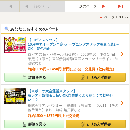
前のページ
次のページ
最
最
初
後
ページＴＯＰへ
へ
へ
あなたにおすすめのパート
【ロピアスタッフ】
10月中旬オープン予定♪オープニングスタッフ募集☆週2～
OK！髪色自由
ロピア 加須ビバモール店(仮称) ※2026年10月中旬OPEN
予定【加須市】東武伊勢崎線(東武スカイツリーライン) 加
須駅など
時給1195円～1450円(部門による)＋交通費（社内規定）
詳細を見る
とりあえず保存
【スポーツ大会運営スタッフ】
激レア／短期＆日払いOK◎昼働くより涼しくて効率い
い！？
株式会社アルバクルー 勤務地：豊田市 【001】【その
他豊田市】名鉄三河線 越戸駅など
時給1500～1875円以上＋交通費
詳細を見る
とりあえず保存