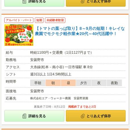
詳細を見る
とりあえず保存
アルバイト・パート
短期
未経験者歓迎
【トマトの葉っぱ取り】8～9月の短期！キレイな
農園でモクモク軽作業★20代～40代活躍中！
給与
時給1100円＋交通費（1日1127円まで）
勤務地
安曇野市
アクセス
大糸線(松本－南小谷) 一日市場駅 車 8分
シフト
週3日以上 1日4.5時間以上
時間帯
早朝
朝
昼
夕方
夜
夜勤
面接地
安曇野市
応募先
株式会社エア・ウォーター農園 安曇野菜園
募集終了日時：8月12日
掲載終了まであと2日
詳細を見る
とりあえず保存